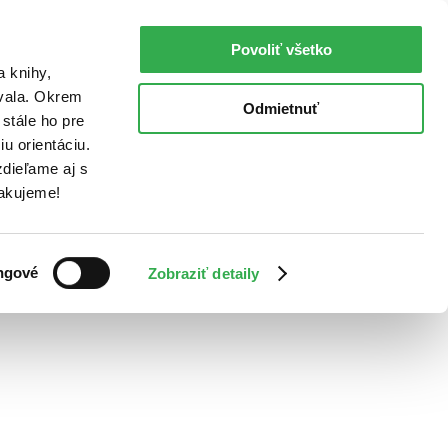
Povoliť všetko
a knihy,
ovala. Okrem
Odmietnuť
stále ho pre
u orientáciu.
dieľame aj s
Ďakujeme!
ngové
Zobraziť detaily