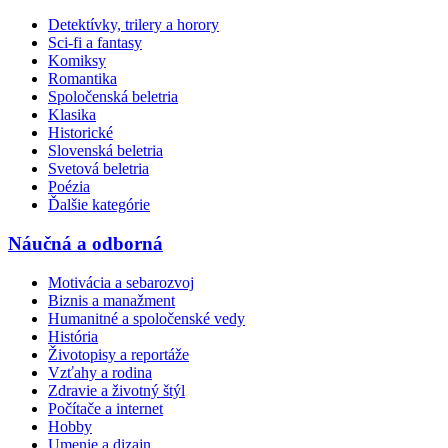
Detektívky, trilery a horory
Sci-fi a fantasy
Komiksy
Romantika
Spoločenská beletria
Klasika
Historické
Slovenská beletria
Svetová beletria
Poézia
Ďalšie kategórie
Náučná a odborná
Motivácia a sebarozvoj
Biznis a manažment
Humanitné a spoločenské vedy
História
Životopisy a reportáže
Vzťahy a rodina
Zdravie a životný štýl
Počítače a internet
Hobby
Umenie a dizajn