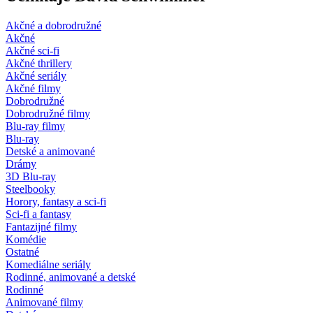
Akčné a dobrodružné
Akčné
Akčné sci-fi
Akčné thrillery
Akčné seriály
Akčné filmy
Dobrodružné
Dobrodružné filmy
Blu-ray filmy
Blu-ray
Detské a animované
Drámy
3D Blu-ray
Steelbooky
Horory, fantasy a sci-fi
Sci-fi a fantasy
Fantazijné filmy
Komédie
Ostatné
Komediálne seriály
Rodinné, animované a detské
Rodinné
Animované filmy