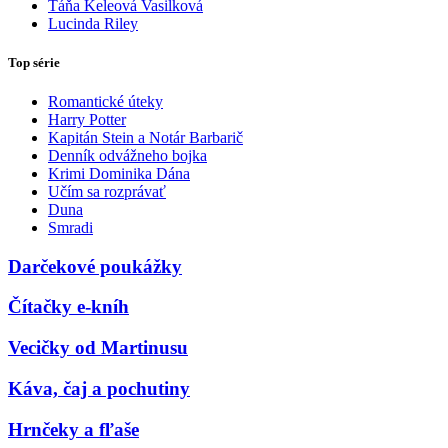
Táňa Keleová Vasilková
Lucinda Riley
Top série
Romantické úteky
Harry Potter
Kapitán Stein a Notár Barbarič
Denník odvážneho bojka
Krimi Dominika Dána
Učím sa rozprávať
Duna
Smradi
Darčekové poukážky
Čítačky e-kníh
Vecičky od Martinusu
Káva, čaj a pochutiny
Hrnčeky a fľaše