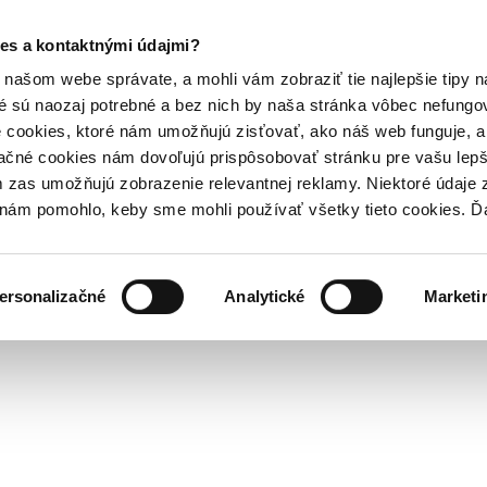
es a kontaktnými údajmi?
našom webe správate, a mohli vám zobraziť tie najlepšie tipy n
é sú naozaj potrebné a bez nich by naša stránka vôbec nefung
 cookies, ktoré nám umožňujú zisťovať, ako náš web funguje, a 
ačné cookies nám dovoľujú prispôsobovať stránku pre vašu lepši
zas umožňujú zobrazenie relevantnej reklamy. Niektoré údaje z
y nám pomohlo, keby sme mohli používať všetky tieto cookies. 
ersonalizačné
Analytické
Marketi