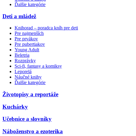
Ďalšie kategórie
Deti a mládež
Knihorad – poradca kníh pre deti
Pre najmenších
Pre prvákov
Pre pubertiakov
Young Adult
Beletria
Rozprávky
Sci-fi, fantasy a komiksy
Leporelá
Náučné knihy
Ďalšie kategórie
Životopisy a reportáže
Kuchárky
Učebnice a slovníky
Náboženstvo a ezoterika