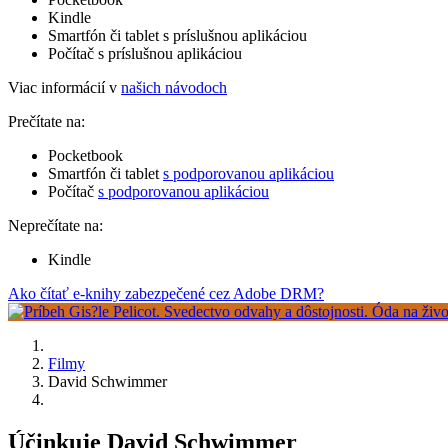
Kindle
Smartfón či tablet s príslušnou aplikáciou
Počítač s príslušnou aplikáciou
Viac informácií v
našich návodoch
Prečítate na:
Pocketbook
Smartfón či tablet
s podporovanou aplikáciou
Počítač
s podporovanou aplikáciou
Neprečítate na:
Kindle
Ako čítať e-knihy zabezpečené cez Adobe DRM?
Filmy
David Schwimmer
Účinkuje David Schwimmer