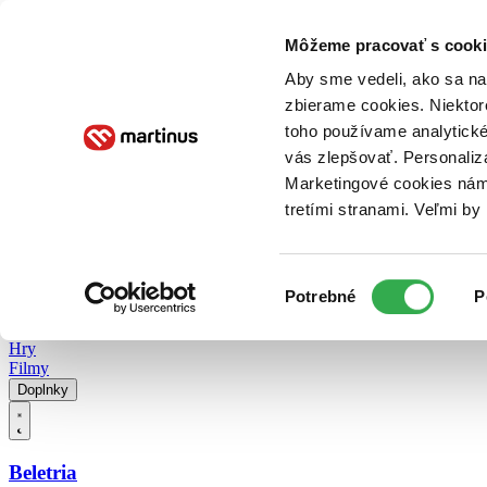
Doručenie
Kníhkupectvá
Knihovrátok
Poukážky
Knižný blog
Kontakt
Môžeme pracovať s cooki
Aby sme vedeli, ako sa na 
zbierame cookies. Niektor
E-knihy
Audioknihy
Hry
Filmy
Knihy
Doplnky
toho používame analytické
vás zlepšovať. Personaliz
Vyhľadávanie
Marketingové cookies nám 
tretími stranami. Veľmi b
Prihlásiť
Vyhľadávanie
Výber
Knihy
Potrebné
P
súhlasu
E-knihy
Audioknihy
Hry
Filmy
Doplnky
Beletria