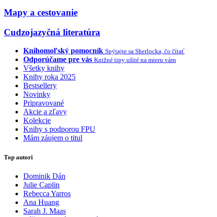
Mapy a cestovanie
Cudzojazyčná literatúra
Knihomoľský pomocník
Spýtajte sa Sherlocka, čo čítať
Odporúčame pre vás
Knižné tipy ušité na mieru vám
Všetky knihy
Knihy roka 2025
Bestsellery
Novinky
Pripravované
Akcie a zľavy
Kolekcie
Knihy s podporou FPU
Mám záujem o titul
Top autori
Dominik Dán
Julie Caplin
Rebecca Yarros
Ana Huang
Sarah J. Maas