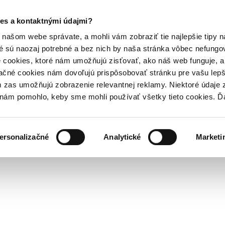
es a kontaktnými údajmi?
našom webe správate, a mohli vám zobraziť tie najlepšie tipy n
é sú naozaj potrebné a bez nich by naša stránka vôbec nefung
 cookies, ktoré nám umožňujú zisťovať, ako náš web funguje, a 
ačné cookies nám dovoľujú prispôsobovať stránku pre vašu lepši
zas umožňujú zobrazenie relevantnej reklamy. Niektoré údaje z
y nám pomohlo, keby sme mohli používať všetky tieto cookies. 
ersonalizačné
Analytické
Marketi