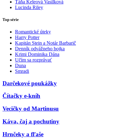
Táňa Keleová Vasilková
Lucinda Riley
Top série
Romantické úteky
Harry Potter
Kapitán Stein a Notár Barbarič
Denník odvážneho bojka
Krimi Dominika Dána
Učím sa rozprávať
Duna
Smradi
Darčekové poukážky
Čítačky e-kníh
Vecičky od Martinusu
Káva, čaj a pochutiny
Hrnčeky a fľaše