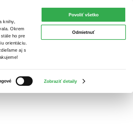
Povoliť všetko
a knihy,
ovala. Okrem
Odmietnuť
stále ho pre
u orientáciu.
dieľame aj s
Ďakujeme!
ngové
Zobraziť detaily