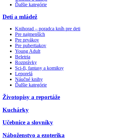
Ďalšie kategórie
Deti a mládež
Knihorad – poradca kníh pre deti
Pre najmenších
Pre prvákov
Pre pubertiakov
Young Adult
Beletria
Rozprávky
Sci-fi, fantasy a komiksy
Leporelá
Náučné knihy
Ďalšie kategórie
Životopisy a reportáže
Kuchárky
Učebnice a slovníky
Náboženstvo a ezoterika