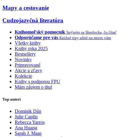
Mapy a cestovanie
Cudzojazyčná literatúra
Knihomoľský pomocník
Spýtajte sa Sherlocka, čo čítať
Odporúčame pre vás
Knižné tipy ušité na mieru vám
Všetky knihy
Knihy roka 2025
Bestsellery
Novinky
Pripravované
Akcie a zľavy
Kolekcie
Knihy s podporou FPU
Mám záujem o titul
Top autori
Dominik Dán
Julie Caplin
Rebecca Yarros
Ana Huang
Sarah J. Maas