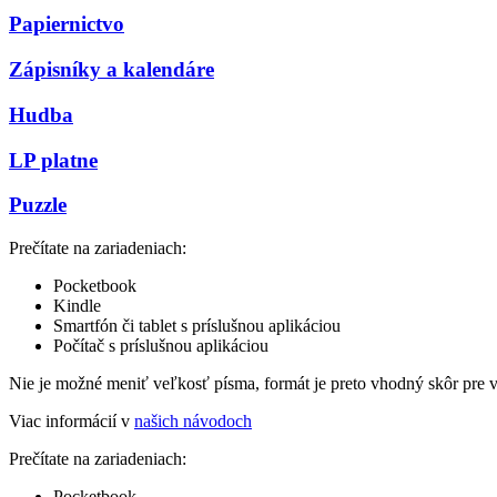
Papiernictvo
Zápisníky a kalendáre
Hudba
LP platne
Puzzle
Prečítate na zariadeniach:
Pocketbook
Kindle
Smartfón či tablet s príslušnou aplikáciou
Počítač s príslušnou aplikáciou
Nie je možné meniť veľkosť písma, formát je preto vhodný skôr pre 
Viac informácií v
našich návodoch
Prečítate na zariadeniach:
Pocketbook