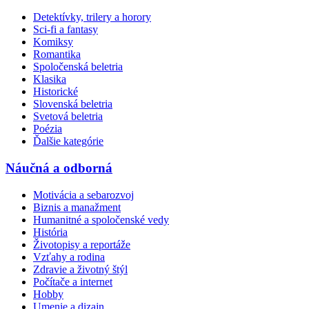
Detektívky, trilery a horory
Sci-fi a fantasy
Komiksy
Romantika
Spoločenská beletria
Klasika
Historické
Slovenská beletria
Svetová beletria
Poézia
Ďalšie kategórie
Náučná a odborná
Motivácia a sebarozvoj
Biznis a manažment
Humanitné a spoločenské vedy
História
Životopisy a reportáže
Vzťahy a rodina
Zdravie a životný štýl
Počítače a internet
Hobby
Umenie a dizajn