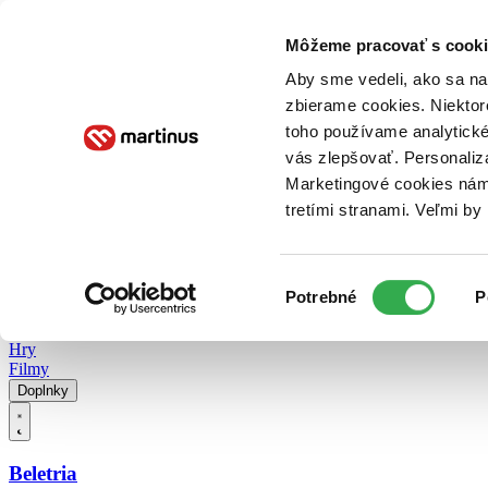
Doručenie
Kníhkupectvá
Knihovrátok
Poukážky
Knižný blog
Kontakt
Môžeme pracovať s cooki
Aby sme vedeli, ako sa na 
zbierame cookies. Niektor
E-knihy
Audioknihy
Hry
Filmy
Knihy
Doplnky
toho používame analytické
vás zlepšovať. Personaliz
Vyhľadávanie
Marketingové cookies nám 
tretími stranami. Veľmi b
Prihlásiť
Vyhľadávanie
Výber
Knihy
Potrebné
P
súhlasu
E-knihy
Audioknihy
Hry
Filmy
Doplnky
Beletria