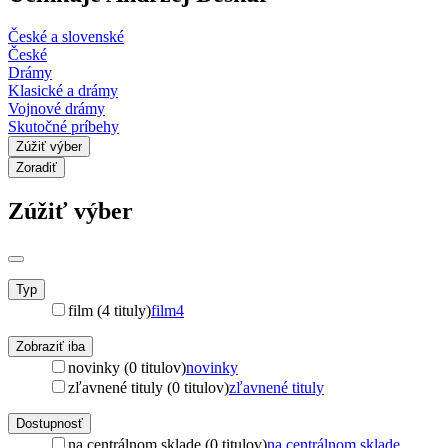
České a slovenské
České
Drámy
Klasické a drámy
Vojnové drámy
Skutočné príbehy
Zúžiť výber
Zoradiť
Zúžiť výber
Typ
film (4 tituly)
film
4
Zobraziť iba
novinky (0 titulov)
novinky
zľavnené tituly (0 titulov)
zľavnené tituly
Dostupnosť
na centrálnom sklade (0 titulov)
na centrálnom sklade