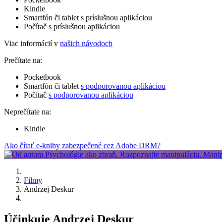
Kindle
Smartfón či tablet s príslušnou aplikáciou
Počítač s príslušnou aplikáciou
Viac informácií v
našich návodoch
Prečítate na:
Pocketbook
Smartfón či tablet
s podporovanou aplikáciou
Počítač
s podporovanou aplikáciou
Neprečítate na:
Kindle
Ako čítať e-knihy zabezpečené cez Adobe DRM?
Filmy
Andrzej Deskur
Účinkuje Andrzej Deskur