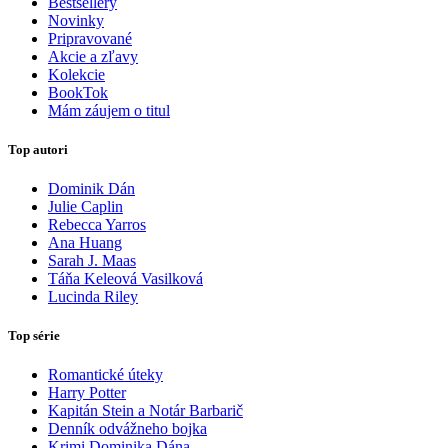
Bestsellery
Novinky
Pripravované
Akcie a zľavy
Kolekcie
BookTok
Mám záujem o titul
Top autori
Dominik Dán
Julie Caplin
Rebecca Yarros
Ana Huang
Sarah J. Maas
Táňa Keleová Vasilková
Lucinda Riley
Top série
Romantické úteky
Harry Potter
Kapitán Stein a Notár Barbarič
Denník odvážneho bojka
Krimi Dominika Dána