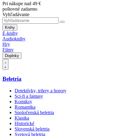
Pri nákupe nad 49 €
poštovné zadarmo
Vyhľadávanie
Knihy
E-knihy
Audioknihy
Hry
Filmy
Doplnky
Beletria
Detektívky, trilery a horory
Sci-fi a fantasy
Komiksy
Romantika
Spoločenská beletria
Klasika
Historické
Slovenská beletria
Svetová beletria