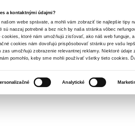
es a kontaktnými údajmi?
našom webe správate, a mohli vám zobraziť tie najlepšie tipy n
é sú naozaj potrebné a bez nich by naša stránka vôbec nefung
 cookies, ktoré nám umožňujú zisťovať, ako náš web funguje, a 
ačné cookies nám dovoľujú prispôsobovať stránku pre vašu lepši
zas umožňujú zobrazenie relevantnej reklamy. Niektoré údaje z
y nám pomohlo, keby sme mohli používať všetky tieto cookies. 
ersonalizačné
Analytické
Marketi