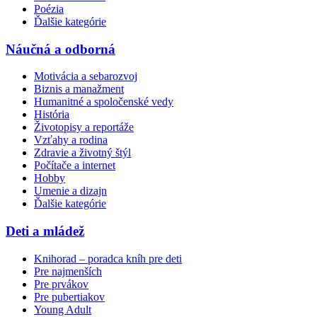
Poézia
Ďalšie kategórie
Náučná a odborná
Motivácia a sebarozvoj
Biznis a manažment
Humanitné a spoločenské vedy
História
Životopisy a reportáže
Vzťahy a rodina
Zdravie a životný štýl
Počítače a internet
Hobby
Umenie a dizajn
Ďalšie kategórie
Deti a mládež
Knihorad – poradca kníh pre deti
Pre najmenších
Pre prvákov
Pre pubertiakov
Young Adult