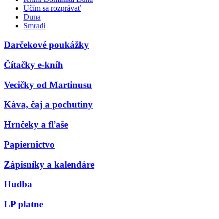
Učím sa rozprávať
Duna
Smradi
Darčekové poukážky
Čítačky e-kníh
Vecičky od Martinusu
Káva, čaj a pochutiny
Hrnčeky a fľaše
Papiernictvo
Zápisníky a kalendáre
Hudba
LP platne