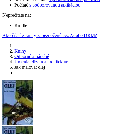
Počítač
s podporovanou aplikáciou
Neprečítate na:
Kindle
Ako čítať e-knihy zabezpečené cez Adobe DRM?
Knihy
Odborné a náučné
Umenie, dizajn a architektúra
Jak malovat olej