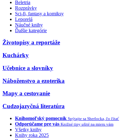
Beletria
Rozprávky
Sci-fi, fantasy a komiksy
Leporelá
Náučné knihy
Ďalšie kategórie
Životopisy a reportáže
Kuchárky
Učebnice a slovníky
Náboženstvo a ezoterika
Mapy a cestovanie
Cudzojazyčná literatúra
Knihomoľský pomocník
Spýtajte sa Sherlocka, čo čítať
Odporúčame pre vás
Knižné tipy ušité na mieru vám
Všetky knihy
Knihy roka 2025