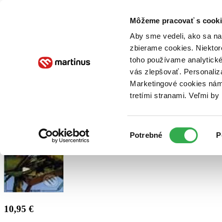
Doručenie
Kníhkupectvá
Knihovrátok
Poukážky
Knižný blog
Kontakt
Môžeme pracovať s cooki
Aby sme vedeli, ako sa na 
zbierame cookies. Niektor
E-knihy
Audioknihy
Hry
Filmy
Knihy
Doplnky
toho používame analytické
vás zlepšovať. Personaliz
Vyhľadávanie
Marketingové cookies nám 
tretími stranami. Veľmi b
Prihlásiť
Výber
Potrebné
P
súhlasu
10,95 €