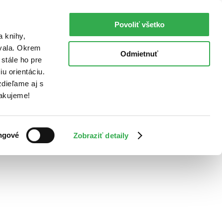
Povoliť všetko
a knihy,
ovala. Okrem
Odmietnuť
stále ho pre
u orientáciu.
dieľame aj s
Ďakujeme!
ngové
Zobraziť detaily