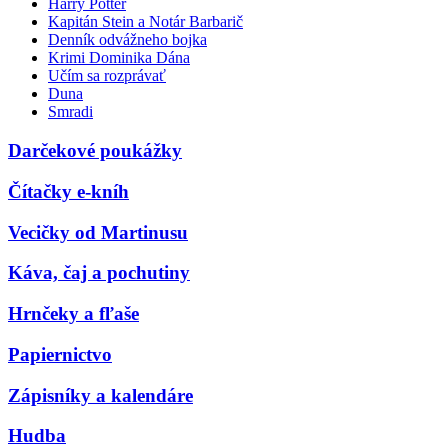
Harry Potter
Kapitán Stein a Notár Barbarič
Denník odvážneho bojka
Krimi Dominika Dána
Učím sa rozprávať
Duna
Smradi
Darčekové poukážky
Čítačky e-kníh
Vecičky od Martinusu
Káva, čaj a pochutiny
Hrnčeky a fľaše
Papiernictvo
Zápisníky a kalendáre
Hudba