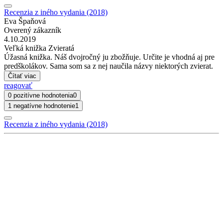
Recenzia z iného vydania (2018)
Eva Špaňová
Overený zákazník
4.10.2019
Veľká knižka Zvieratá
Úžasná knižka. Náš dvojročný ju zbožňuje. Určite je vhodná aj pre
predškolákov. Sama som sa z nej naučila názvy niektorých zvierat.
Čítať viac
reagovať
0 pozitívne hodnotenia
0
1 negatívne hodnotenie
1
Recenzia z iného vydania (2018)