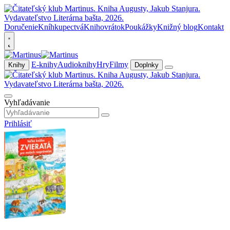
Doručenie
Kníhkupectvá
Knihovrátok
Poukážky
Knižný blog
Kontakt
E-knihy
Audioknihy
Hry
Filmy
Knihy
Doplnky
Vyhľadávanie
Prihlásiť