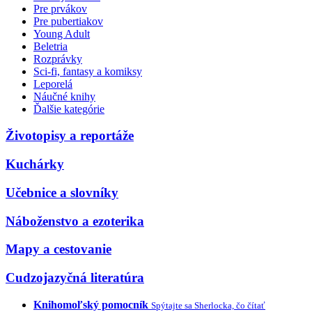
Pre prvákov
Pre pubertiakov
Young Adult
Beletria
Rozprávky
Sci-fi, fantasy a komiksy
Leporelá
Náučné knihy
Ďalšie kategórie
Životopisy a reportáže
Kuchárky
Učebnice a slovníky
Náboženstvo a ezoterika
Mapy a cestovanie
Cudzojazyčná literatúra
Knihomoľský pomocník
Spýtajte sa Sherlocka, čo čítať