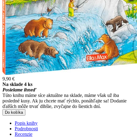
9,90 €
Na sklade 4 ks
Posielame ihneď
Túto knihu máme síce aktuálne na sklade, máme však už iba
posledné kusy. Ak ju chcete mať rýchlo, ponáhľajte sa! Dodanie
ďalších môže trvať dlhšie, zvyčajne do šiestich dní.
Do košíka
Popis knihy
Podrobnosti
Recenzie