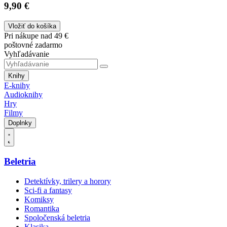
9,90 €
Vložiť do košíka
Pri nákupe nad 49 €
poštovné zadarmo
Vyhľadávanie
Knihy
E-knihy
Audioknihy
Hry
Filmy
Doplnky
Beletria
Detektívky, trilery a horory
Sci-fi a fantasy
Komiksy
Romantika
Spoločenská beletria
Klasika