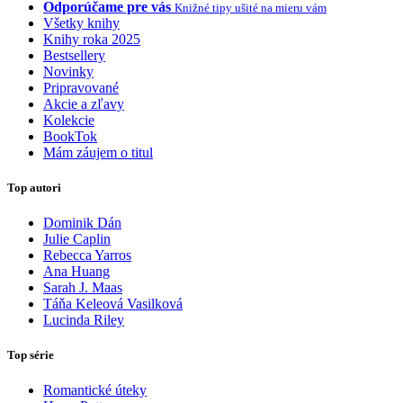
Odporúčame pre vás
Knižné tipy ušité na mieru vám
Všetky knihy
Knihy roka 2025
Bestsellery
Novinky
Pripravované
Akcie a zľavy
Kolekcie
BookTok
Mám záujem o titul
Top autori
Dominik Dán
Julie Caplin
Rebecca Yarros
Ana Huang
Sarah J. Maas
Táňa Keleová Vasilková
Lucinda Riley
Top série
Romantické úteky