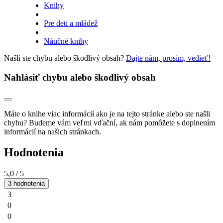
Knihy
Pre deti a mládež
Náučné knihy
Našli ste chybu alebo škodlivý obsah?
Dajte nám, prosím, vedieť!
Nahlásiť chybu alebo škodlivý obsah
Máte o knihe viac informácií ako je na tejto stránke alebo ste našli
chybu? Budeme vám veľmi vďační, ak nám pomôžete s doplnením
informácií na našich stránkach.
Hodnotenia
5,0
/ 5
3 hodnotenia
3
0
0