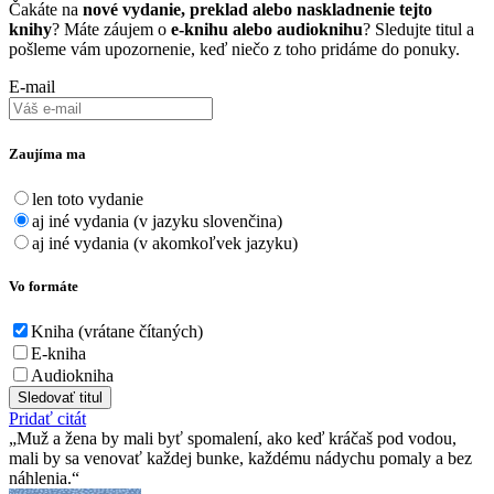
Čakáte na
nové vydanie, preklad alebo naskladnenie tejto
knihy
? Máte záujem o
e-knihu alebo audioknihu
? Sledujte titul a
pošleme vám upozornenie, keď niečo z toho pridáme do ponuky.
E-mail
Zaujíma ma
len toto vydanie
aj iné vydania (v jazyku slovenčina)
aj iné vydania (v akomkoľvek jazyku)
Vo formáte
Kniha (vrátane čítaných)
E-kniha
Audiokniha
Sledovať titul
Pridať citát
Muž a žena by mali byť spomalení, ako keď kráčaš pod vodou,
mali by sa venovať každej bunke, každému nádychu pomaly a bez
náhlenia.