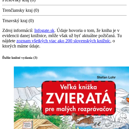
Trenčiansky kraj (0)
Trnavský kraj (0)
Zdroj informácií:
Infogate.sk
. Údaje hovoria o tom, že kniha je v
evidencii danej knižnice, môže však už byť aktuálne požičaná. Tu
nájdete
zoznam všetkých viac ako 200 slovenských knižníc
, o
ktorých máme údaje.
Ďalšie knižné vydania (3)