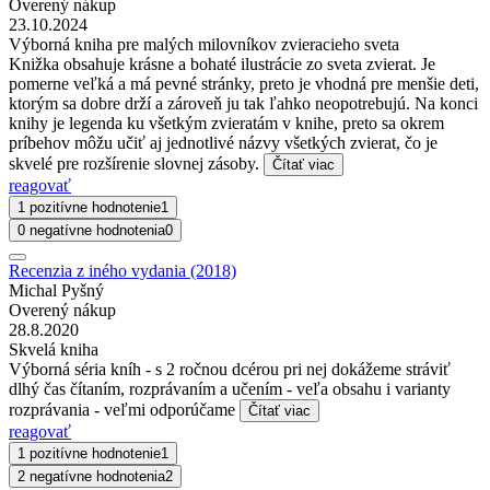
Overený nákup
23.10.2024
Výborná kniha pre malých milovníkov zvieracieho sveta
Knižka obsahuje krásne a bohaté ilustrácie zo sveta zvierat. Je
pomerne veľká a má pevné stránky, preto je vhodná pre menšie deti,
ktorým sa dobre drží a zároveň ju tak ľahko neopotrebujú. Na konci
knihy je legenda ku všetkým zvieratám v knihe, preto sa okrem
príbehov môžu učiť aj jednotlivé názvy všetkých zvierat, čo je
skvelé pre rozšírenie slovnej zásoby.
Čítať viac
reagovať
1 pozitívne hodnotenie
1
0 negatívne hodnotenia
0
Recenzia z iného vydania (2018)
Michal Pyšný
Overený nákup
28.8.2020
Skvelá kniha
Výborná séria kníh - s 2 ročnou dcérou pri nej dokážeme stráviť
dlhý čas čítaním, rozprávaním a učením - veľa obsahu i varianty
rozprávania - veľmi odporúčame
Čítať viac
reagovať
1 pozitívne hodnotenie
1
2 negatívne hodnotenia
2