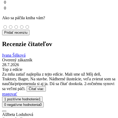
0
0
Ako sa páčila kniha vám?
Pridať recenziu
Recenzie čitateľov
Ivana Šišková
Overený zákazník
28.7.2026
Top z edície
Za mňa zatiaľ najlepšia z tejto edície. Mali sme už Môj deň,
Traktory, Bagre, Na stavbe. Nádherné ilustrácie, veľa zvierat som sa
naučila/pripomenula si aj ja. Dá sa čítať dookola. 2-ročnému synovi
sa veľmi páči.
Čítať viac
reagovať
1 pozitívne hodnotenie
1
0 negatívne hodnotenia
0
Alžbeta Loduhová