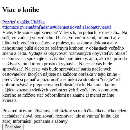
Viac o knihe
Pozrieť ukážku
Ukážka
#domáce zvieratá
#hľadanie
#učenie
#slovná zásoba
#zvieratá
Viete, kde všade žijú zvieratá? V lesoch, na poliach, v mestách... Na
súši, vo vode aj vo vzduchu. U nás, vo vnútrozemí, pri mori aj v
hlbokých vodách oceánov, v pralese, na savane a dokonca aj v
nehostinnej púšti alebo za polárnym kruhom, v oblastiach večného
snehu a ľadu. Vydajte sa objavovať rozmanitých obyvateľov oblastí
celého sveta, spoznajte ich životné podmienky, aj to, ako ich príroda
na život v tom ktorom prostredí vybavila. Na ceste vás bude
sprevádzať. Na ceste vás bude sprevádzať partia nadšených
cestovateľov, ktorých nájdete na každom obrázku v tejto knihe –
precvičte si pamäť a pozornosť a stránku za stránkou “čítajte“ ich
dobrodružstvá v prepracovaných ilustráciách! Na konci knihy
nájdete zoznam všetkých vyobrazených živočíchov, s pomocou
ktorého sa môžete stať odborníkmi na známe aj menej známe
zvieratá.
Prostredníctvom pôvabných obrázkov sa malí čitatelia naučia nielen
nachádzať slová, popisovať, rozprávať, ale aj vnímať knihu ako
zdroj informácií, poznania a zábavy.
Čítať viac