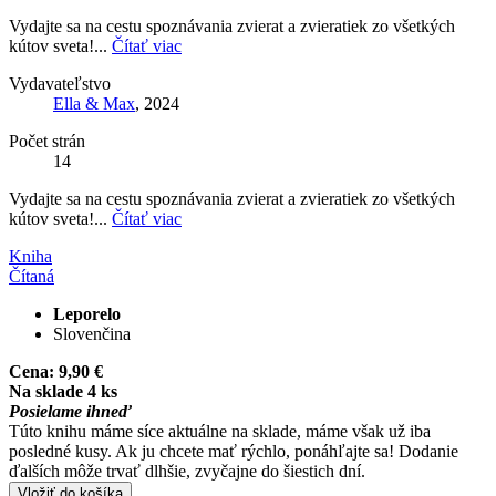
Vydajte sa na cestu spoznávania zvierat a zvieratiek zo všetkých
kútov sveta!...
Čítať viac
Vydavateľstvo
Ella & Max
, 2024
Počet strán
14
Vydajte sa na cestu spoznávania zvierat a zvieratiek zo všetkých
kútov sveta!...
Čítať viac
Kniha
Čítaná
Leporelo
Slovenčina
Cena:
9,90 €
Na sklade 4 ks
Posielame ihneď
Túto knihu máme síce aktuálne na sklade, máme však už iba
posledné kusy. Ak ju chcete mať rýchlo, ponáhľajte sa! Dodanie
ďalších môže trvať dlhšie, zvyčajne do šiestich dní.
Vložiť do košíka