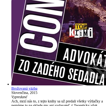
Brožovaná väzba
Slovenčina, 2015
Vypredané
Ach, mrzí nás to, z tejto knihy sa už predali všetky výtlačky a
nemáme ju na sklade my ani vydavateľ :( Teoreticky však