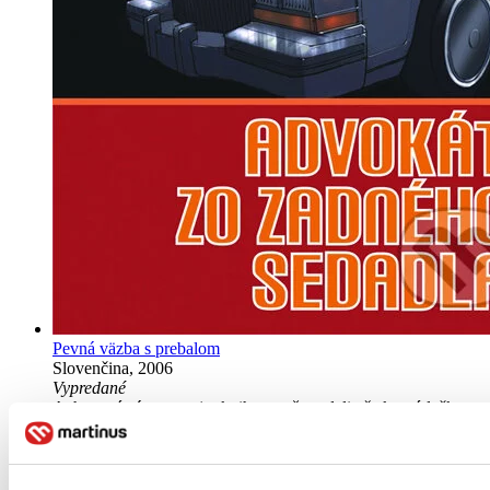
Pevná väzba s prebalom
Slovenčina, 2006
Vypredané
Ach, mrzí nás to, z tejto knihy sa už predali všetky výtlačky a
nemáme ju na sklade my ani vydavateľ :( Teoreticky však
môžete mať šťastie v niektorých iných obchodoch, ktoré ešte
nepredali posledné kusy.