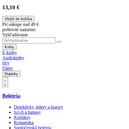
13,10 €
Vložiť do košíka
Pri nákupe nad 49 €
poštovné zadarmo
Vyhľadávanie
Knihy
E-knihy
Audioknihy
Hry
Filmy
Doplnky
Beletria
Detektívky, trilery a horory
Sci-fi a fantasy
Komiksy
Romantika
Spoločenská beletria