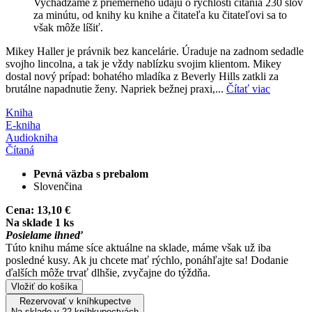
Vychádzame z priemerného údaju o rýchlosti čítania 230 slov
za minútu, od knihy ku knihe a čitateľa ku čitateľovi sa to
však môže líšiť.
Mikey Haller je právnik bez kancelárie. Úraduje na zadnom sedadle
svojho lincolna, a tak je vždy nablízku svojim klientom. Mikey
dostal nový prípad: bohatého mladíka z Beverly Hills zatkli za
brutálne napadnutie ženy. Napriek bežnej praxi,...
Čítať viac
Kniha
E-kniha
Audiokniha
Čítaná
Pevná väzba s prebalom
Slovenčina
Cena:
13,10 €
Na sklade 1 ks
Posielame ihneď
Túto knihu máme síce aktuálne na sklade, máme však už iba
posledné kusy. Ak ju chcete mať rýchlo, ponáhľajte sa! Dodanie
ďalších môže trvať dlhšie, zvyčajne do týždňa.
Vložiť do košíka
Rezervovať v kníhkupectve
Na sklade v 22 kníhkupectvách