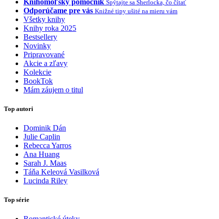
Knihomoľský pomocník
Spýtajte sa Sherlocka, čo čítať
Odporúčame pre vás
Knižné tipy ušité na mieru vám
Všetky knihy
Knihy roka 2025
Bestsellery
Novinky
Pripravované
Akcie a zľavy
Kolekcie
BookTok
Mám záujem o titul
Top autori
Dominik Dán
Julie Caplin
Rebecca Yarros
Ana Huang
Sarah J. Maas
Táňa Keleová Vasilková
Lucinda Riley
Top série
Romantické úteky