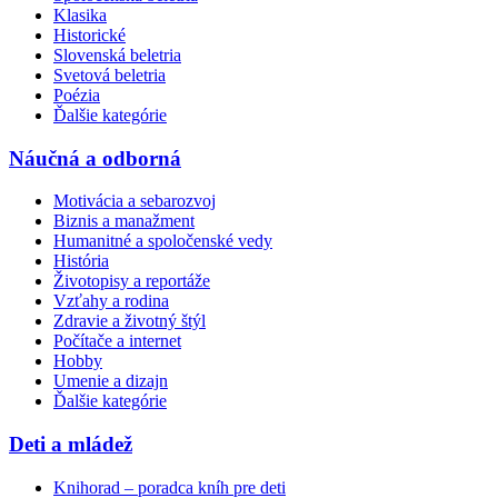
Klasika
Historické
Slovenská beletria
Svetová beletria
Poézia
Ďalšie kategórie
Náučná a odborná
Motivácia a sebarozvoj
Biznis a manažment
Humanitné a spoločenské vedy
História
Životopisy a reportáže
Vzťahy a rodina
Zdravie a životný štýl
Počítače a internet
Hobby
Umenie a dizajn
Ďalšie kategórie
Deti a mládež
Knihorad – poradca kníh pre deti