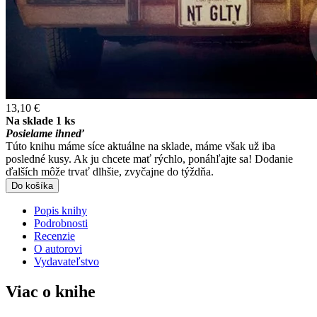
13,10 €
Na sklade 1 ks
Posielame ihneď
Túto knihu máme síce aktuálne na sklade, máme však už iba
posledné kusy. Ak ju chcete mať rýchlo, ponáhľajte sa! Dodanie
ďalších môže trvať dlhšie, zvyčajne do týždňa.
Do košíka
Popis knihy
Podrobnosti
Recenzie
O autorovi
Vydavateľstvo
Viac o knihe