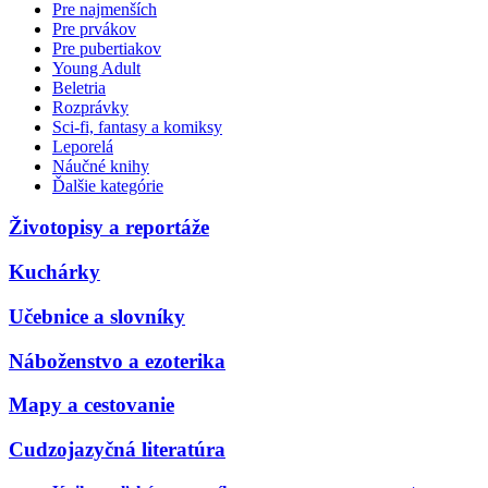
Pre najmenších
Pre prvákov
Pre pubertiakov
Young Adult
Beletria
Rozprávky
Sci-fi, fantasy a komiksy
Leporelá
Náučné knihy
Ďalšie kategórie
Životopisy a reportáže
Kuchárky
Učebnice a slovníky
Náboženstvo a ezoterika
Mapy a cestovanie
Cudzojazyčná literatúra