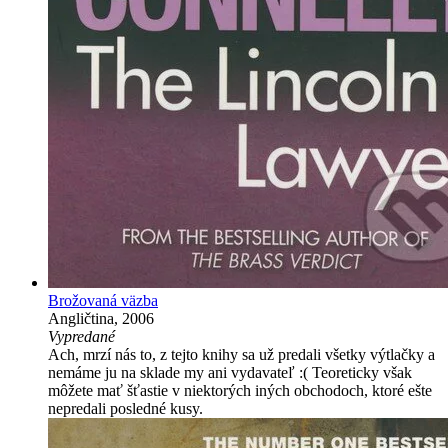
Brožovaná väzba
Angličtina, 2006
Vypredané
Ach, mrzí nás to, z tejto knihy sa už predali všetky výtlačky a
nemáme ju na sklade my ani vydavateľ :( Teoreticky však
môžete mať šťastie v niektorých iných obchodoch, ktoré ešte
nepredali posledné kusy.