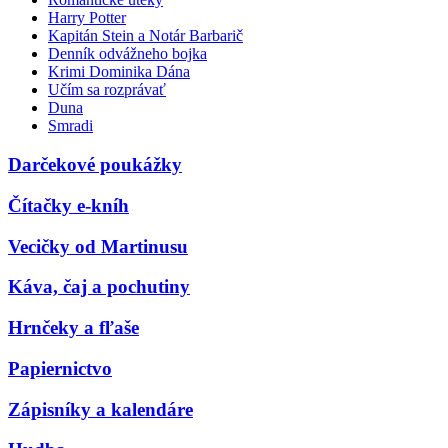
Harry Potter
Kapitán Stein a Notár Barbarič
Denník odvážneho bojka
Krimi Dominika Dána
Učím sa rozprávať
Duna
Smradi
Darčekové poukážky
Čítačky e-kníh
Vecičky od Martinusu
Káva, čaj a pochutiny
Hrnčeky a fľaše
Papiernictvo
Zápisníky a kalendáre