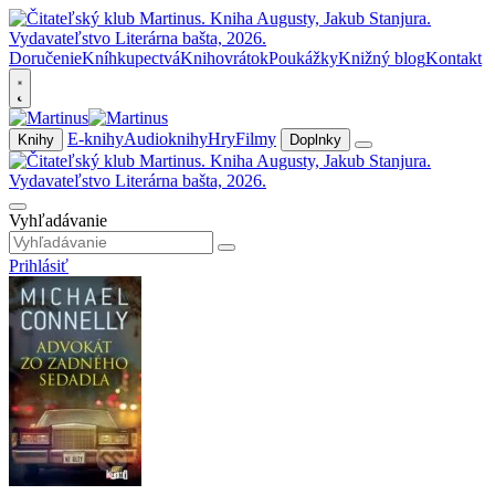
Doručenie
Kníhkupectvá
Knihovrátok
Poukážky
Knižný blog
Kontakt
E-knihy
Audioknihy
Hry
Filmy
Knihy
Doplnky
Vyhľadávanie
Prihlásiť