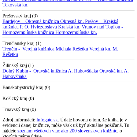
Tekovská kn.
Prešovský kraj (3)
Bardejov -
Okresná knižnica
Okresná kn.
Prešov -
Krajská
knižnica P. O. Hviezdoslava
Krajská kn.
Vranov nad Topľou -
Hornozemplínska knižnica
Hornozemplínska kn.
Trenčiansky kraj (1)
Trenčín -
Verejná knižnica Michala Rešetku
Verejná kn. M.
Rešetku
Žilinský kraj (1)
Dolný Kubín -
Oravská knižnica A. Habovštiaka
Oravská kn. A.
Habovštiaka
Banskobystrický kraj (0)
Košický kraj (0)
Trnavský kraj (0)
Zdroj informácií:
Infogate.sk
. Údaje hovoria o tom, že kniha je v
evidencii danej knižnice, môže však už byť aktuálne požičaná. Tu
nájdete
zoznam všetkých viac ako 200 slovenských knižníc
, o
ktorých máme údaje.