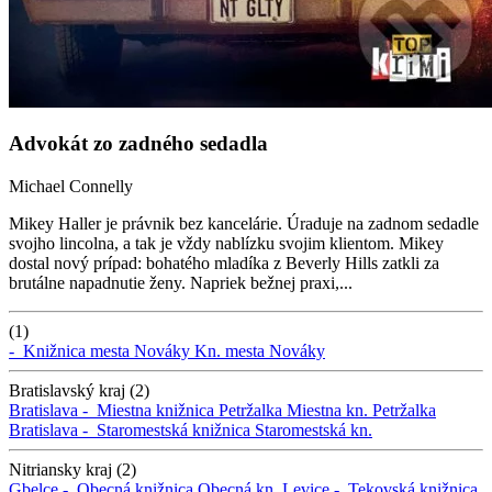
Advokát zo zadného sedadla
Michael Connelly
Mikey Haller je právnik bez kancelárie. Úraduje na zadnom sedadle
svojho lincolna, a tak je vždy nablízku svojim klientom. Mikey
dostal nový prípad: bohatého mladíka z Beverly Hills zatkli za
brutálne napadnutie ženy. Napriek bežnej praxi,...
(1)
-
Knižnica mesta Nováky
Kn. mesta Nováky
Bratislavský kraj (2)
Bratislava -
Miestna knižnica Petržalka
Miestna kn. Petržalka
Bratislava -
Staromestská knižnica
Staromestská kn.
Nitriansky kraj (2)
Gbelce -
Obecná knižnica
Obecná kn.
Levice -
Tekovská knižnica