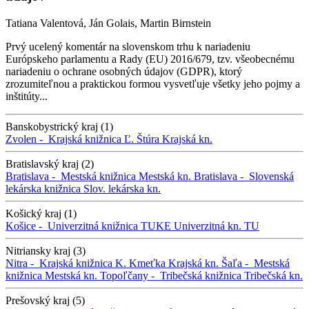
Tatiana Valentová, Ján Golais, Martin Birnstein
Prvý ucelený komentár na slovenskom trhu k nariadeniu
Európskeho parlamentu a Rady (EU) 2016/679, tzv. všeobecnému
nariadeniu o ochrane osobných údajov (GDPR), ktorý
zrozumiteľnou a praktickou formou vysvetľuje všetky jeho pojmy a
inštitúty...
Banskobystrický kraj (1)
Zvolen -
Krajská knižnica Ľ. Štúra
Krajská kn.
Bratislavský kraj (2)
Bratislava -
Mestská knižnica
Mestská kn.
Bratislava -
Slovenská
lekárska knižnica
Slov. lekárska kn.
Košický kraj (1)
Košice -
Univerzitná knižnica TUKE
Univerzitná kn. TU
Nitriansky kraj (3)
Nitra -
Krajská knižnica K. Kmeťka
Krajská kn.
Šaľa -
Mestská
knižnica
Mestská kn.
Topoľčany -
Tribečská knižnica
Tribečská kn.
Prešovský kraj (5)