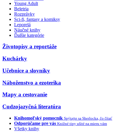
Young Adult
Beletria
Rozprávky
Sci-fi, fantasy a komiksy
Leporelá
Náučné knihy
Ďalšie kategórie
Životopisy a reportáže
Kuchárky
Učebnice a slovníky
Náboženstvo a ezoterika
Mapy a cestovanie
Cudzojazyčná literatúra
Knihomoľský pomocník
Spýtajte sa Sherlocka, čo čítať
Odporúčame pre vás
Knižné tipy ušité na mieru vám
Všetky knihy