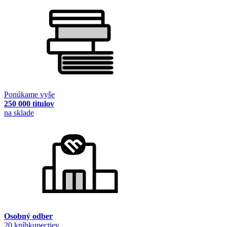
Ponúkame vyše
250 000 titulov
na sklade
Osobný odber
20 kníhkupectiev