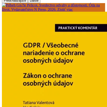
Predchádzajúce
Ďalšie