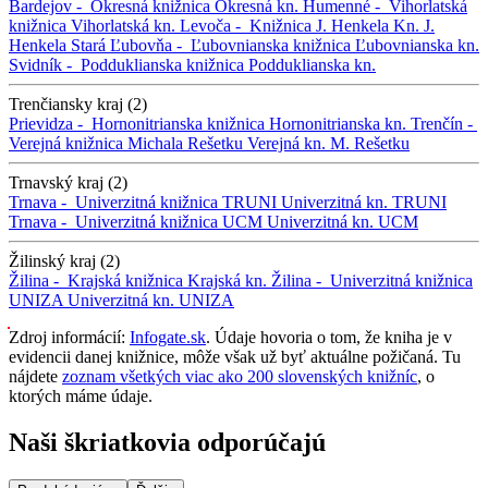
Bardejov -
Okresná knižnica
Okresná kn.
Humenné -
Vihorlatská
knižnica
Vihorlatská kn.
Levoča -
Knižnica J. Henkela
Kn. J.
Henkela
Stará Ľubovňa -
Ľubovnianska knižnica
Ľubovnianska kn.
Svidník -
Podduklianska knižnica
Podduklianska kn.
Trenčiansky kraj (2)
Prievidza -
Hornonitrianska knižnica
Hornonitrianska kn.
Trenčín -
Verejná knižnica Michala Rešetku
Verejná kn. M. Rešetku
Trnavský kraj (2)
Trnava -
Univerzitná knižnica TRUNI
Univerzitná kn. TRUNI
Trnava -
Univerzitná knižnica UCM
Univerzitná kn. UCM
Žilinský kraj (2)
Žilina -
Krajská knižnica
Krajská kn.
Žilina -
Univerzitná knižnica
UNIZA
Univerzitná kn. UNIZA
Zdroj informácií:
Infogate.sk
. Údaje hovoria o tom, že kniha je v
evidencii danej knižnice, môže však už byť aktuálne požičaná. Tu
nájdete
zoznam všetkých viac ako 200 slovenských knižníc
, o
ktorých máme údaje.
Naši škriatkovia odporúčajú