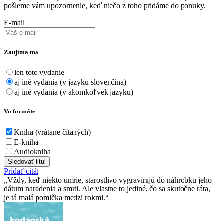
pošleme vám upozornenie, keď niečo z toho pridáme do ponuky.
E-mail
Zaujíma ma
len toto vydanie
aj iné vydania (v jazyku slovenčina)
aj iné vydania (v akomkoľvek jazyku)
Vo formáte
Kniha (vrátane čítaných)
E-kniha
Audiokniha
Sledovať titul
Pridať citát
Vždy, keď niekto umrie, starostlivo vygravírujú do náhrobku jeho
dátum narodenia a smrti. Ale vlastne to jediné, čo sa skutočne ráta,
je tá malá pomlčka medzi rokmi.