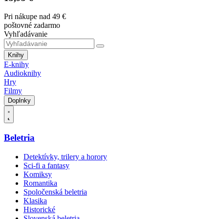
Pri nákupe nad 49 €
poštovné zadarmo
Vyhľadávanie
Knihy
E-knihy
Audioknihy
Hry
Filmy
Doplnky
Beletria
Detektívky, trilery a horory
Sci-fi a fantasy
Komiksy
Romantika
Spoločenská beletria
Klasika
Historické
Slovenská beletria