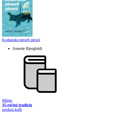
Kodanská pieseň piesní
Annette Bjergfeldt
Máme
35-ročnú tradíciu
predaja kníh