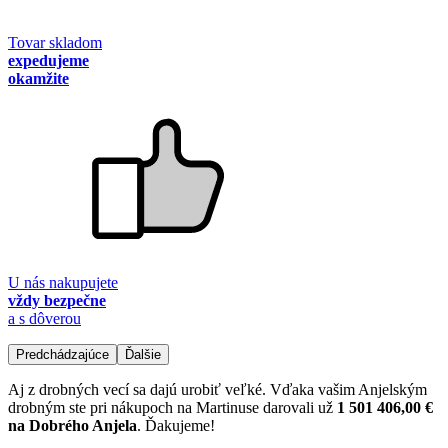
Tovar skladom
expedujeme
okamžite
U nás nakupujete
vždy bezpečne
a s dôverou
Predchádzajúce
Ďalšie
Aj z drobných vecí sa dajú urobiť veľké. Vďaka vašim Anjelským
drobným ste pri nákupoch na Martinuse darovali už
1 501 406,00 €
na Dobrého Anjela
. Ďakujeme!