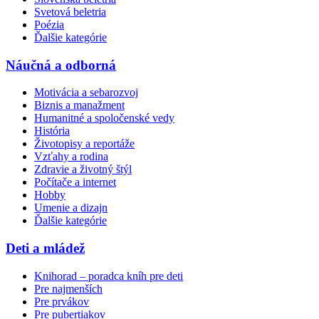
Svetová beletria
Poézia
Ďalšie kategórie
Náučná a odborná
Motivácia a sebarozvoj
Biznis a manažment
Humanitné a spoločenské vedy
História
Životopisy a reportáže
Vzťahy a rodina
Zdravie a životný štýl
Počítače a internet
Hobby
Umenie a dizajn
Ďalšie kategórie
Deti a mládež
Knihorad – poradca kníh pre deti
Pre najmenších
Pre prvákov
Pre pubertiakov