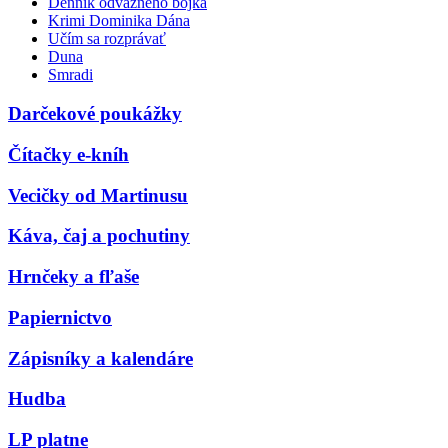
Denník odvážneho bojka
Krimi Dominika Dána
Učím sa rozprávať
Duna
Smradi
Darčekové poukážky
Čítačky e-kníh
Vecičky od Martinusu
Káva, čaj a pochutiny
Hrnčeky a fľaše
Papiernictvo
Zápisníky a kalendáre
Hudba
LP platne