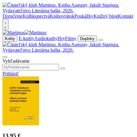
Doručenie
Kníhkupectvá
Knihovrátok
Poukážky
Knižný blog
Kontakt
E-knihy
Audioknihy
Hry
Filmy
Knihy
Doplnky
Vyhľadávanie
Prihlásiť
13,95 €