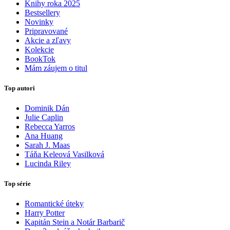
Knihy roka 2025
Bestsellery
Novinky
Pripravované
Akcie a zľavy
Kolekcie
BookTok
Mám záujem o titul
Top autori
Dominik Dán
Julie Caplin
Rebecca Yarros
Ana Huang
Sarah J. Maas
Táňa Keleová Vasilková
Lucinda Riley
Top série
Romantické úteky
Harry Potter
Kapitán Stein a Notár Barbarič