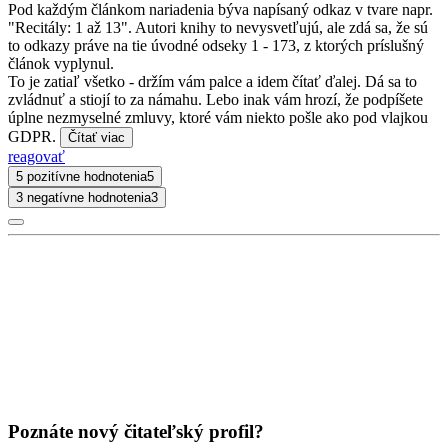
Pod každým článkom nariadenia býva napísaný odkaz v tvare napr.
"Recitály: 1 až 13". Autori knihy to nevysvetľujú, ale zdá sa, že sú
to odkazy práve na tie úvodné odseky 1 - 173, z ktorých príslušný
článok vyplynul.
To je zatiaľ všetko - držím vám palce a idem čítať ďalej. Dá sa to
zvládnuť a stiojí to za námahu. Lebo inak vám hrozí, že podpíšete
úplne nezmyselné zmluvy, ktoré vám niekto pošle ako pod vlajkou
GDPR.
Čítať viac
reagovať
5 pozitívne hodnotenia
5
3 negatívne hodnotenia
3
Poznáte nový čitateľský profil?