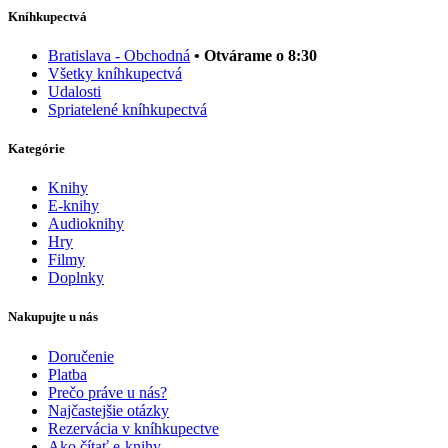
Kníhkupectvá
Bratislava - Obchodná
• Otvárame o 8:30
Všetky kníhkupectvá
Udalosti
Spriatelené kníhkupectvá
Kategórie
Knihy
E-knihy
Audioknihy
Hry
Filmy
Doplnky
Nakupujte u nás
Doručenie
Platba
Prečo práve u nás?
Najčastejšie otázky
Rezervácia v kníhkupectve
Ako čítať e-knihy