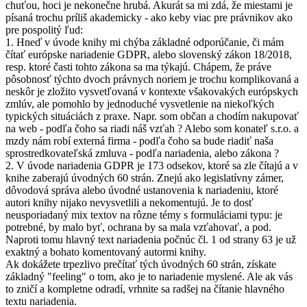
chuťou, hoci je nekonečne hrubá. Akurát sa mi zdá, že miestami je
písaná trochu príliš akademicky - ako keby viac pre právnikov ako
pre pospolitý ľud:
1. Hneď v úvode knihy mi chýba základné odporúčanie, či mám
čítať európske nariadenie GDPR, alebo slovenský zákon 18/2018,
resp. ktoré časti tohto zákona sa ma týkajú. Chápem, že práve
pôsobnosť týchto dvoch právnych noriem je trochu komplikovaná a
neskôr je zložito vysvetľovaná v kontexte všakovakých európskych
zmlúv, ale pomohlo by jednoduché vysvetlenie na niekoľkých
typických situáciách z praxe. Napr. som občan a chodím nakupovať
na web - podľa čoho sa riadi náš vzťah ? Alebo som konateľ s.r.o. a
mzdy nám robí externá firma - podľa čoho sa bude riadiť naša
sprostredkovateľská zmluva - podľa nariadenia, alebo zákona ?
2. V úvode nariadenia GDPR je 173 odsekov, ktoré sa zle čítajú a v
knihe zaberajú úvodných 60 strán. Znejú ako legislatívny zámer,
dôvodová správa alebo úvodné ustanovenia k nariadeniu, ktoré
autori knihy nijako nevysvetlili a nekomentujú. Je to dosť
neusporiadaný mix textov na rôzne témy s formuláciami typu: je
potrebné, by malo byť, ochrana by sa mala vzťahovať, a pod.
Naproti tomu hlavný text nariadenia počnúc čl. 1 od strany 63 je už
exaktný a bohato komentovaný autormi knihy.
Ak dokážete trpezlivo prečítať tých úvodných 60 strán, získate
základný "feeling" o tom, ako je to nariadenie myslené. Ale ak vás
to zničí a kompletne odradí, vrhnite sa radšej na čítanie hlavného
textu nariadenia.