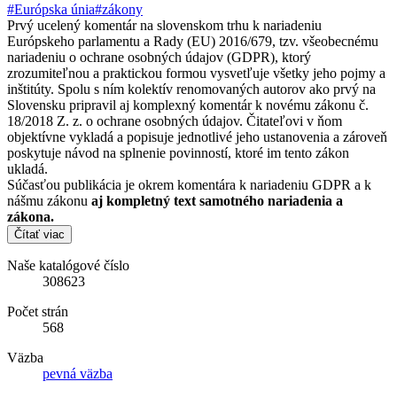
#Európska únia
#zákony
Prvý ucelený komentár na slovenskom trhu k nariadeniu
Európskeho parlamentu a Rady (EU) 2016/679, tzv. všeobecnému
nariadeniu o ochrane osobných údajov (GDPR), ktorý
zrozumiteľnou a praktickou formou vysvetľuje všetky jeho pojmy a
inštitúty. Spolu s ním kolektív renomovaných autorov ako prvý na
Slovensku pripravil aj komplexný komentár k novému zákonu č.
18/2018 Z. z. o ochrane osobných údajov. Čitateľovi v ňom
objektívne vykladá a popisuje jednotlivé jeho ustanovenia a zároveň
poskytuje návod na splnenie povinností, ktoré im tento zákon
ukladá.
Súčasťou publikácia je okrem komentára k nariadeniu GDPR a k
nášmu zákonu
aj kompletný text samotného nariadenia a
zákona.
Čítať viac
Naše katalógové číslo
308623
Počet strán
568
Väzba
pevná väzba