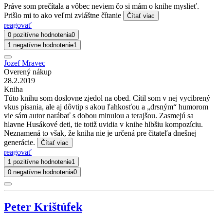
Práve som prečítala a vôbec neviem čo si mám o knihe myslieť.
Prišlo mi to ako veľmi zvláštne čítanie
Čítať viac
reagovať
0 pozitívne hodnotenia
0
1 negatívne hodnotenie
1
Jozef Mravec
Overený nákup
28.2.2019
Kniha
Túto knihu som doslovne zjedol na obed. Cítil som v nej vycibrený
vkus písania, ale aj dôvtip s akou ľahkosťou a „drsným“ humorom
vie sám autor narábať s dobou minulou a terajšou. Zasmejú sa
hlavne Husákové deti, tie totiž uvidia v knihe hlbšiu kompozíciu.
Neznamená to však, že kniha nie je určená pre čitateľa dnešnej
generácie.
Čítať viac
reagovať
1 pozitívne hodnotenie
1
0 negatívne hodnotenia
0
Peter Krištúfek