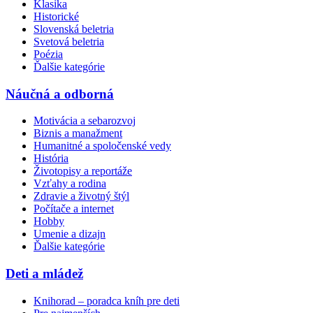
Klasika
Historické
Slovenská beletria
Svetová beletria
Poézia
Ďalšie kategórie
Náučná a odborná
Motivácia a sebarozvoj
Biznis a manažment
Humanitné a spoločenské vedy
História
Životopisy a reportáže
Vzťahy a rodina
Zdravie a životný štýl
Počítače a internet
Hobby
Umenie a dizajn
Ďalšie kategórie
Deti a mládež
Knihorad – poradca kníh pre deti