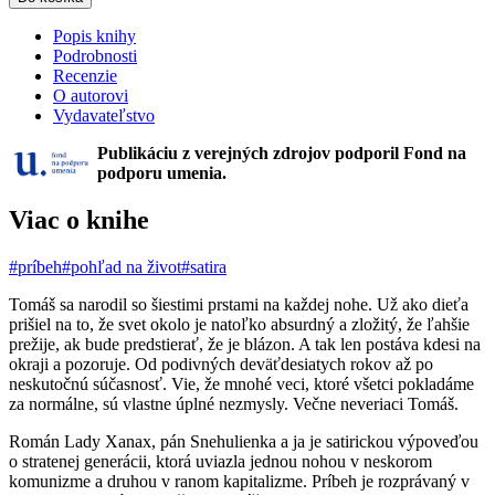
Popis knihy
Podrobnosti
Recenzie
O autorovi
Vydavateľstvo
Publikáciu z verejných zdrojov podporil Fond na
podporu umenia.
Viac o knihe
#príbeh
#pohľad na život
#satira
Tomáš sa narodil so šiestimi prstami na každej nohe. Už ako dieťa
prišiel na to, že svet okolo je natoľko absurdný a zložitý, že ľahšie
prežije, ak bude predstierať, že je blázon. A tak len postáva kdesi na
okraji a pozoruje. Od podivných deväťdesiatych rokov až po
neskutočnú súčasnosť. Vie, že mnohé veci, ktoré všetci pokladáme
za normálne, sú vlastne úplné nezmysly. Večne neveriaci Tomáš.
Román Lady Xanax, pán Snehulienka a ja je satirickou výpoveďou
o stratenej generácii, ktorá uviazla jednou nohou v neskorom
komunizme a druhou v ranom kapitalizme. Príbeh je rozprávaný v