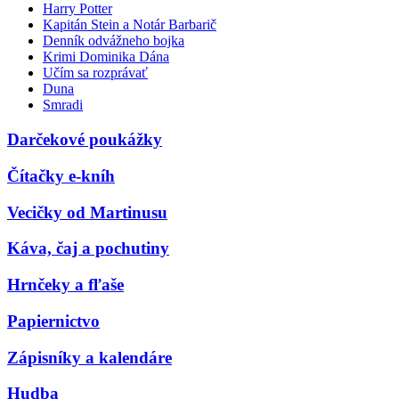
Harry Potter
Kapitán Stein a Notár Barbarič
Denník odvážneho bojka
Krimi Dominika Dána
Učím sa rozprávať
Duna
Smradi
Darčekové poukážky
Čítačky e-kníh
Vecičky od Martinusu
Káva, čaj a pochutiny
Hrnčeky a fľaše
Papiernictvo
Zápisníky a kalendáre
Hudba