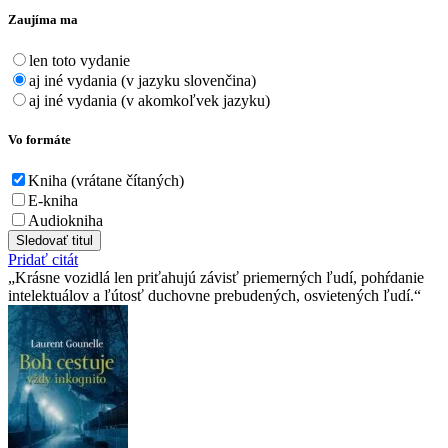
Zaujíma ma
len toto vydanie
aj iné vydania (v jazyku slovenčina)
aj iné vydania (v akomkoľvek jazyku)
Vo formáte
Kniha (vrátane čítaných)
E-kniha
Audiokniha
Sledovať titul
Pridať citát
Krásne vozidlá len priťahujú závisť priemerných ľudí, pohŕdanie
intelektuálov a ľútosť duchovne prebudených, osvietených ľudí.