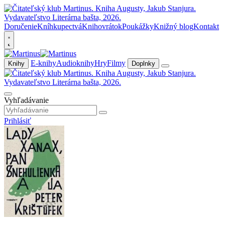
Doručenie
Kníhkupectvá
Knihovrátok
Poukážky
Knižný blog
Kontakt
E-knihy
Audioknihy
Hry
Filmy
Knihy
Doplnky
Vyhľadávanie
Prihlásiť