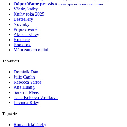
Odporúčame pre vás
Knižné tipy ušité na mieru vám
Všetky knihy
Knihy roka 2025
Bestsellery
Novinky
Pripravované
Akcie a zľavy
Kolekcie
BookTok
Mám záujem o titul
Top autori
Dominik Dán
Julie Caplin
Rebecca Yarros
Ana Huang
Sarah J. Maas
Táňa Keleová Vasilková
Lucinda Riley
Top série
Romantické úteky