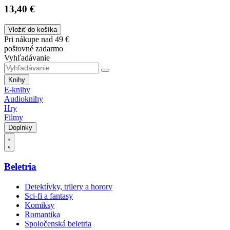
13,40 €
Vložiť do košíka
Pri nákupe nad 49 €
poštovné zadarmo
Vyhľadávanie
Knihy
E-knihy
Audioknihy
Hry
Filmy
Doplnky
Beletria
Detektívky, trilery a horory
Sci-fi a fantasy
Komiksy
Romantika
Spoločenská beletria