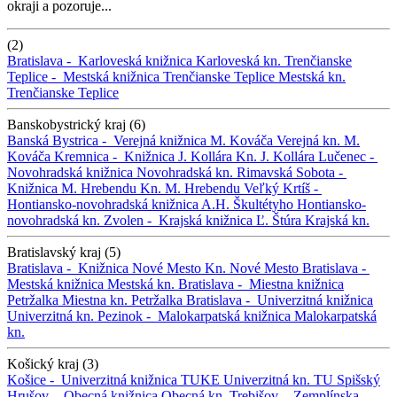
okraji a pozoruje...
(2)
Bratislava -
Karloveská knižnica
Karloveská kn.
Trenčianske
Teplice -
Mestská knižnica Trenčianske Teplice
Mestská kn.
Trenčianske Teplice
Banskobystrický kraj (6)
Banská Bystrica -
Verejná knižnica M. Kováča
Verejná kn. M.
Kováča
Kremnica -
Knižnica J. Kollára
Kn. J. Kollára
Lučenec -
Novohradská knižnica
Novohradská kn.
Rimavská Sobota -
Knižnica M. Hrebendu
Kn. M. Hrebendu
Veľký Krtíš -
Hontiansko-novohradská knižnica A.H. Škultétyho
Hontiansko-
novohradská kn.
Zvolen -
Krajská knižnica Ľ. Štúra
Krajská kn.
Bratislavský kraj (5)
Bratislava -
Knižnica Nové Mesto
Kn. Nové Mesto
Bratislava -
Mestská knižnica
Mestská kn.
Bratislava -
Miestna knižnica
Petržalka
Miestna kn. Petržalka
Bratislava -
Univerzitná knižnica
Univerzitná kn.
Pezinok -
Malokarpatská knižnica
Malokarpatská
kn.
Košický kraj (3)
Košice -
Univerzitná knižnica TUKE
Univerzitná kn. TU
Spišský
Hrušov -
Obecná knižnica
Obecná kn.
Trebišov -
Zemplínska