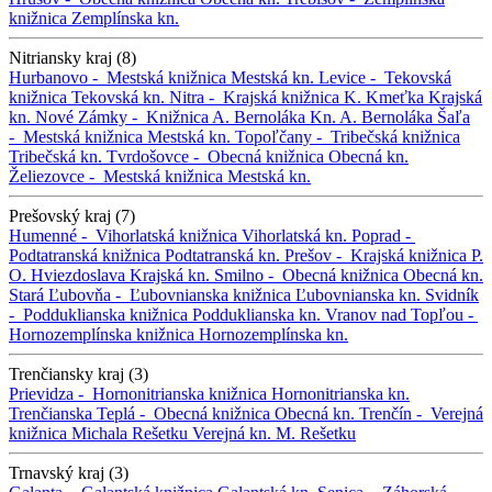
knižnica
Zemplínska kn.
Nitriansky kraj (8)
Hurbanovo -
Mestská knižnica
Mestská kn.
Levice -
Tekovská
knižnica
Tekovská kn.
Nitra -
Krajská knižnica K. Kmeťka
Krajská
kn.
Nové Zámky -
Knižnica A. Bernoláka
Kn. A. Bernoláka
Šaľa
-
Mestská knižnica
Mestská kn.
Topoľčany -
Tribečská knižnica
Tribečská kn.
Tvrdošovce -
Obecná knižnica
Obecná kn.
Želiezovce -
Mestská knižnica
Mestská kn.
Prešovský kraj (7)
Humenné -
Vihorlatská knižnica
Vihorlatská kn.
Poprad -
Podtatranská knižnica
Podtatranská kn.
Prešov -
Krajská knižnica P.
O. Hviezdoslava
Krajská kn.
Smilno -
Obecná knižnica
Obecná kn.
Stará Ľubovňa -
Ľubovnianska knižnica
Ľubovnianska kn.
Svidník
-
Podduklianska knižnica
Podduklianska kn.
Vranov nad Topľou -
Hornozemplínska knižnica
Hornozemplínska kn.
Trenčiansky kraj (3)
Prievidza -
Hornonitrianska knižnica
Hornonitrianska kn.
Trenčianska Teplá -
Obecná knižnica
Obecná kn.
Trenčín -
Verejná
knižnica Michala Rešetku
Verejná kn. M. Rešetku
Trnavský kraj (3)