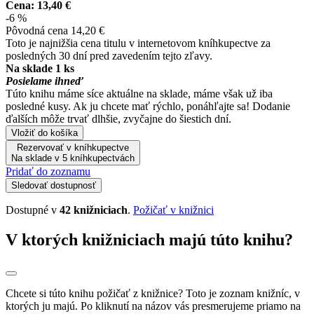
Cena:
13,40 €
-6 %
Pôvodná cena
14,20 €
Toto je najnižšia cena titulu v internetovom kníhkupectve za
posledných 30 dní pred zavedením tejto zľavy.
Na sklade 1 ks
Posielame ihneď
Túto knihu máme síce aktuálne na sklade, máme však už iba
posledné kusy. Ak ju chcete mať rýchlo, ponáhľajte sa! Dodanie
ďalších môže trvať dlhšie, zvyčajne do šiestich dní.
Vložiť do košíka
Rezervovať v kníhkupectve
Na sklade v 5 kníhkupectvách
Pridať do zoznamu
Sledovať dostupnosť
Dostupné v
42 knižniciach
.
Požičať v knižnici
V ktorých knižniciach majú túto knihu?
Chcete si túto knihu požičať z knižnice? Toto je zoznam knižníc, v
ktorých ju majú. Po kliknutí na názov vás presmerujeme priamo na