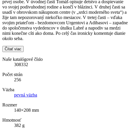
prvej osobe. V úvodnej časti Tomáš opisuje detstvo a dospievanie
vo svojej podivuhodnej rodine a končí v blázinci. V druhej časti sa
usadí v obrovskom nákupnom centre (v „srdci moderného sveta“) a
žije tam nepozorovaný niekoľko mesiacov. V tretej časti – vďaka
svojim priateľom - bezdomovcom Urgentovi a Adibasovi – zapadne
do spoločenstva vydedencov v útulku Labré a napodiv sa medzi
nimi konečne cíti ako doma. Po celý čas ironicky komentuje dianie
okolo seba.
Čítať viac
Naše katalógové číslo
308332
Počet strán
256
Väzba
pevná väzba
Rozmer
140×208 mm
Hmotnosť
382 g