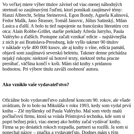
Vo veľkej miere výber titulov závisel od viac-menej náhodných
stretnutí so zaujímavými ľuďmi, ktorí ponúkali zaujímavé témy:
Hanzi Albrecht, Selma Steinerová, Egon Bondy, Agneša Kalinová,
Fedor Malík, Jano Štrasser, Tomáš Janovic, Július Satinský, Milan
Lasica a ďalší. A bolo tu tiež napojenie na francúzsku literatúru cez
otca: Alain Robbe-Grillet, staršie preklady Afreda Jarryho, Paula
Valéryho a ďalších. Postupne začali vznikať edície – najslávnejšia
z nich je asi Bratislava-Pressburg, kde vyšlo takmer 90 titulov
v náklade vyše 400 000 kusov, ale aj knihy o víne, edícia pamätí,
objavil som zaujímavú severskú beletriu. Takmer denne prichádza
nejaký rukopis: niektoré sú hotové texty, niektoré treba pracne
prerábať, väčšina končí v koši. Mám rád knihy s pridanou
hodnotou. Pri výbere titulu zaváži osobnosť autora.
Ako vzniklo vaše vydavateľstvo?
Oficiálne bolo vydavateľstvo založené koncom 90. rokov, ale všade
uvádzam, že to bolo na Mikuláša v roku 1993, kedy som vydal prvú
knihu – Zlé myšlienky od Paula Valéryho. Mal som vtedy malú
počítačovú firmu, ktorá sa volala Prístrojová technika, kde som si
popri bežnej práci, viac-menej ako hobby začal vydávať knihy.
Firma sa po desiatich rokoch rozpadla, partneri sa rozišli. Ja som si
ponechal názov – značku a vydavateľsto. Dodnes mám s tým