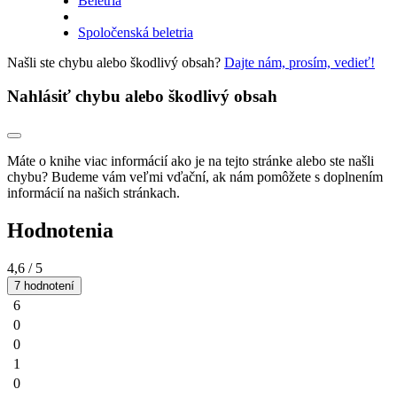
Beletria
Spoločenská beletria
Našli ste chybu alebo škodlivý obsah?
Dajte nám, prosím, vedieť!
Nahlásiť chybu alebo škodlivý obsah
Máte o knihe viac informácií ako je na tejto stránke alebo ste našli
chybu? Budeme vám veľmi vďační, ak nám pomôžete s doplnením
informácií na našich stránkach.
Hodnotenia
4,6
/ 5
7 hodnotení
6
0
0
1
0