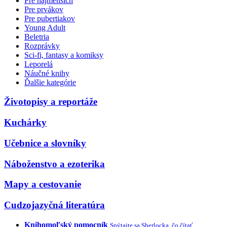
Pre najmenších
Pre prvákov
Pre pubertiakov
Young Adult
Beletria
Rozprávky
Sci-fi, fantasy a komiksy
Leporelá
Náučné knihy
Ďalšie kategórie
Životopisy a reportáže
Kuchárky
Učebnice a slovníky
Náboženstvo a ezoterika
Mapy a cestovanie
Cudzojazyčná literatúra
Knihomoľský pomocník
Spýtajte sa Sherlocka, čo čítať