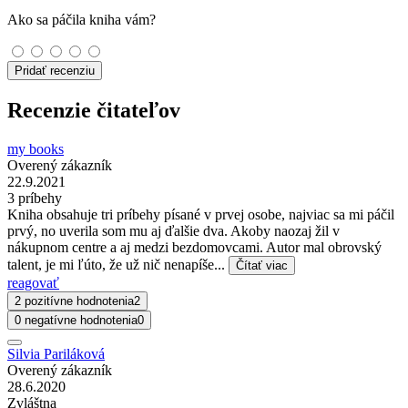
Ako sa páčila kniha vám?
Pridať recenziu
Recenzie čitateľov
my books
Overený zákazník
22.9.2021
3 príbehy
Kniha obsahuje tri príbehy písané v prvej osobe, najviac sa mi páčil
prvý, no uverila som mu aj ďalšie dva. Akoby naozaj žil v
nákupnom centre a aj medzi bezdomovcami. Autor mal obrovský
talent, je mi ľúto, že už nič nenapíše...
Čítať viac
reagovať
2 pozitívne hodnotenia
2
0 negatívne hodnotenia
0
Silvia Pariláková
Overený zákazník
28.6.2020
Zvláštna