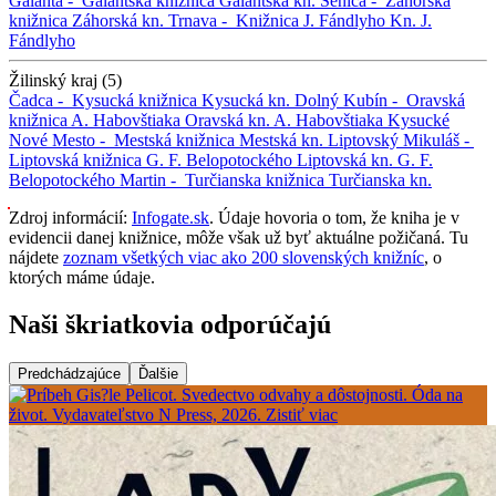
Galanta -
Galantská knižnica
Galantská kn.
Senica -
Záhorská
knižnica
Záhorská kn.
Trnava -
Knižnica J. Fándlyho
Kn. J.
Fándlyho
Žilinský kraj (5)
Čadca -
Kysucká knižnica
Kysucká kn.
Dolný Kubín -
Oravská
knižnica A. Habovštiaka
Oravská kn. A. Habovštiaka
Kysucké
Nové Mesto -
Mestská knižnica
Mestská kn.
Liptovský Mikuláš -
Liptovská knižnica G. F. Belopotockého
Liptovská kn. G. F.
Belopotockého
Martin -
Turčianska knižnica
Turčianska kn.
Zdroj informácií:
Infogate.sk
. Údaje hovoria o tom, že kniha je v
evidencii danej knižnice, môže však už byť aktuálne požičaná. Tu
nájdete
zoznam všetkých viac ako 200 slovenských knižníc
, o
ktorých máme údaje.
Naši škriatkovia odporúčajú
Predchádzajúce
Ďalšie