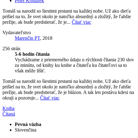
Peter Krištúfek
Tomáš sa narodil so šiestimi prstami na každej nohe. Už ako dieťa
prišiel na to, že svet okolo je natoľko absurdný a zložitý, že ľahšie
prežije, ak bude predstierať, že je...
Čítať viac
Vydavateľstvo
Marenčin PT
, 2018
256 strán
5-6 hodín čítania
Vychádzame z priemerného údaju o rýchlosti čítania 230 slov
za minútu, od knihy ku knihe a čitateľa ku čitateľovi sa to
však môže líšiť.
Tomáš sa narodil so šiestimi prstami na každej nohe. Už ako dieťa
prišiel na to, že svet okolo je natoľko absurdný a zložitý, že ľahšie
prežije, ak bude predstierať, že je blázon. A tak len postáva kdesi na
okraji a pozoruje...
Čítať viac
Kniha
Čítaná
Pevná väzba
Slovenčina