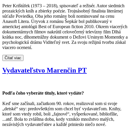
Peter Krištúfek (1973 – 2018), spisovateľ a režisér. Autor siedmich
prozaických kníh a zbierky poézie. Trojnásobný finalista literárnej
súťaže Poviedka. Oba jeho romány boli nominované na cenu
Anasoft Litera. Úryvok z románu Šepkár bol publikovaný v
americkej antológii Best of European fiction 2010. Okrem viacerých
dokumentárnych filmov nakrútil celovečerný televízny film Dlhá
krátka noc, dlhometrážny dokument o Dežovi Ursinym Momentky a
psychologickú drámu Viditeľný svet. Za svoju režijnú tvorbu získal
viacero ocenení.
Čítať viac
Vydavateľstvo Marenčin PT
Podľa čoho vyberáte tituly, ktoré vydáte?
Keď sme začínali, začiatkom 90. rokov, realizoval som si svoje
„detské“ sny: predovšetkým som chcel byť vydavateľom. Knihy,
ktoré som vtedy robil, boli „fajnové“, vyšperkované, bibliofílie,
...atď. Bola to zvláštna doba, kedy vzniklo množstvo malých,
nezávislých vydavateľstiev a každé prinieslo niečo nové.