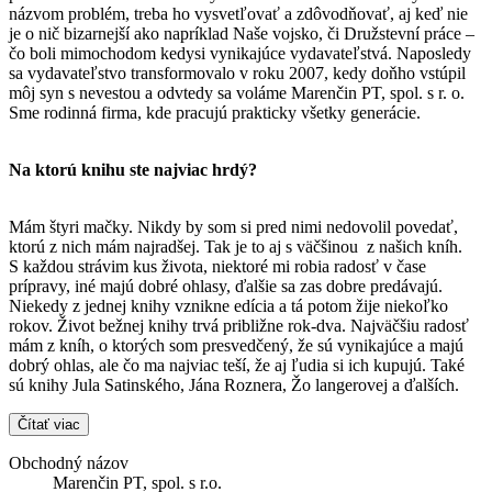
názvom problém, treba ho vysvetľovať a zdôvodňovať, aj keď nie
je o nič bizarnejší ako napríklad Naše vojsko, či Družstevní práce –
čo boli mimochodom kedysi vynikajúce vydavateľstvá. Naposledy
sa vydavateľstvo transformovalo v roku 2007, kedy doňho vstúpil
môj syn s nevestou a odvtedy sa voláme Marenčin PT, spol. s r. o.
Sme rodinná firma, kde pracujú prakticky všetky generácie.
Na ktorú knihu ste najviac hrdý?
Mám štyri mačky. Nikdy by som si pred nimi nedovolil povedať,
ktorú z nich mám najradšej. Tak je to aj s väčšinou z našich kníh.
S každou strávim kus života, niektoré mi robia radosť v čase
prípravy, iné majú dobré ohlasy, ďalšie sa zas dobre predávajú.
Niekedy z jednej knihy vznikne edícia a tá potom žije niekoľko
rokov. Život bežnej knihy trvá približne rok-dva. Najväčšiu radosť
mám z kníh, o ktorých som presvedčený, že sú vynikajúce a majú
dobrý ohlas, ale čo ma najviac teší, že aj ľudia si ich kupujú. Také
sú knihy Jula Satinského, Jána Roznera, Žo langerovej a ďalších.
Čítať viac
Obchodný názov
Marenčin PT, spol. s r.o.