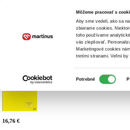
Doručenie
Kníhkupectvá
Knihovrátok
Poukážky
Knižný blog
Kontakt
Môžeme pracovať s cooki
Aby sme vedeli, ako sa na 
zbierame cookies. Niektor
E-knihy
Audioknihy
Hry
Filmy
Knihy
Doplnky
toho používame analytické
vás zlepšovať. Personaliz
Vyhľadávanie
Marketingové cookies nám 
tretími stranami. Veľmi b
Prihlásiť
Výber
Potrebné
P
súhlasu
16,76 €