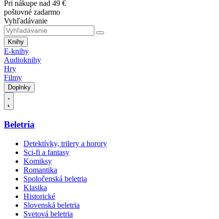
Pri nákupe nad 49 €
poštovné zadarmo
Vyhľadávanie
Knihy
E-knihy
Audioknihy
Hry
Filmy
Doplnky
Beletria
Detektívky, trilery a horory
Sci-fi a fantasy
Komiksy
Romantika
Spoločenská beletria
Klasika
Historické
Slovenská beletria
Svetová beletria