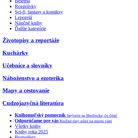
Beletria
Rozprávky
Sci-fi, fantasy a komiksy
Leporelá
Náučné knihy
Ďalšie kategórie
Životopisy a reportáže
Kuchárky
Učebnice a slovníky
Náboženstvo a ezoterika
Mapy a cestovanie
Cudzojazyčná literatúra
Knihomoľský pomocník
Spýtajte sa Sherlocka, čo čítať
Odporúčame pre vás
Knižné tipy ušité na mieru vám
Všetky knihy
Knihy roka 2025
Bestsellery