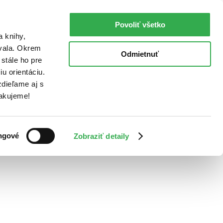
Povoliť všetko
a knihy,
ovala. Okrem
Odmietnuť
stále ho pre
u orientáciu.
dieľame aj s
Ďakujeme!
ngové
Zobraziť detaily