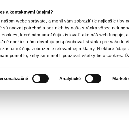
es a kontaktnými údajmi?
našom webe správate, a mohli vám zobraziť tie najlepšie tipy n
é sú naozaj potrebné a bez nich by naša stránka vôbec nefung
 cookies, ktoré nám umožňujú zisťovať, ako náš web funguje, a 
ačné cookies nám dovoľujú prispôsobovať stránku pre vašu lepši
zas umožňujú zobrazenie relevantnej reklamy. Niektoré údaje z
y nám pomohlo, keby sme mohli používať všetky tieto cookies. 
ersonalizačné
Analytické
Marketi