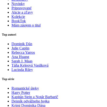
Novinky
Pripravované
Akcie a zľavy
Kolekcie
BookTok
Mám záujem o titul
Top autori
Dominik Dán
Julie Caplin
Rebecca Yarros
Ana Huang
Sarah J. Maas
Táňa Keleová Vasilková
Lucinda Riley
Top série
Romantické úteky
Harry Potter
Kapitán Stein a Notár Barbarič
Denník odvážneho bojka
Krimi Dominika Dána