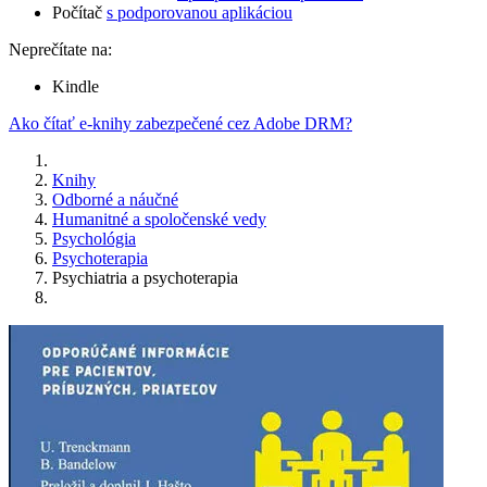
Počítač
s podporovanou aplikáciou
Neprečítate na:
Kindle
Ako čítať e-knihy zabezpečené cez Adobe DRM?
Knihy
Odborné a náučné
Humanitné a spoločenské vedy
Psychológia
Psychoterapia
Psychiatria a psychoterapia