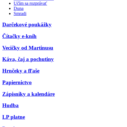
Učím sa rozprávať
Duna
Smradi
Darčekové poukážky
Čítačky e-kníh
Vecičky od Martinusu
Káva, čaj a pochutiny
Hrnčeky a fľaše
Papiernictvo
Zápisníky a kalendáre
Hudba
LP platne