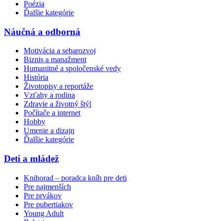
Poézia
Ďalšie kategórie
Náučná a odborná
Motivácia a sebarozvoj
Biznis a manažment
Humanitné a spoločenské vedy
História
Životopisy a reportáže
Vzťahy a rodina
Zdravie a životný štýl
Počítače a internet
Hobby
Umenie a dizajn
Ďalšie kategórie
Deti a mládež
Knihorad – poradca kníh pre deti
Pre najmenších
Pre prvákov
Pre pubertiakov
Young Adult