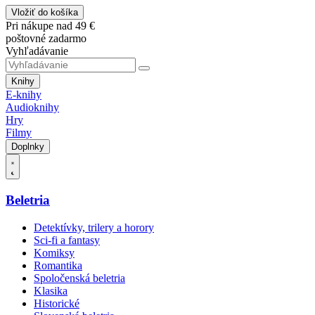
Vložiť do košíka
Pri nákupe nad 49 €
poštovné zadarmo
Vyhľadávanie
Knihy
E-knihy
Audioknihy
Hry
Filmy
Doplnky
Beletria
Detektívky, trilery a horory
Sci-fi a fantasy
Komiksy
Romantika
Spoločenská beletria
Klasika
Historické