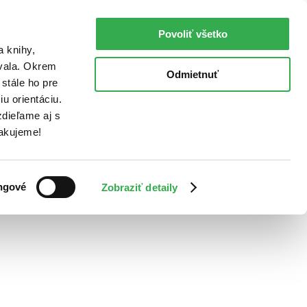
Povoliť všetko
a knihy,
ovala. Okrem
Odmietnuť
stále ho pre
u orientáciu.
dieľame aj s
Ďakujeme!
ngové
Zobraziť detaily