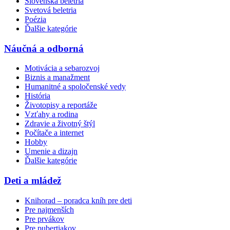
Slovenská beletria
Svetová beletria
Poézia
Ďalšie kategórie
Náučná a odborná
Motivácia a sebarozvoj
Biznis a manažment
Humanitné a spoločenské vedy
História
Životopisy a reportáže
Vzťahy a rodina
Zdravie a životný štýl
Počítače a internet
Hobby
Umenie a dizajn
Ďalšie kategórie
Deti a mládež
Knihorad – poradca kníh pre deti
Pre najmenších
Pre prvákov
Pre pubertiakov