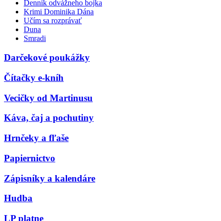
Denník odvážneho bojka
Krimi Dominika Dána
Učím sa rozprávať
Duna
Smradi
Darčekové poukážky
Čítačky e-kníh
Vecičky od Martinusu
Káva, čaj a pochutiny
Hrnčeky a fľaše
Papiernictvo
Zápisníky a kalendáre
Hudba
LP platne