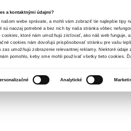
es a kontaktnými údajmi?
našom webe správate, a mohli vám zobraziť tie najlepšie tipy n
é sú naozaj potrebné a bez nich by naša stránka vôbec nefung
 cookies, ktoré nám umožňujú zisťovať, ako náš web funguje, a 
ačné cookies nám dovoľujú prispôsobovať stránku pre vašu lepši
zas umožňujú zobrazenie relevantnej reklamy. Niektoré údaje z
y nám pomohlo, keby sme mohli používať všetky tieto cookies. 
ersonalizačné
Analytické
Marketi