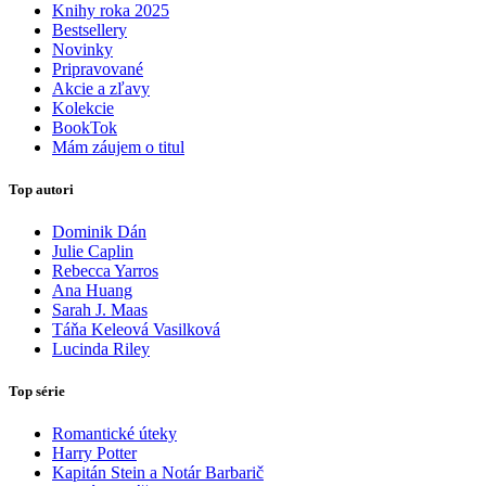
Knihy roka 2025
Bestsellery
Novinky
Pripravované
Akcie a zľavy
Kolekcie
BookTok
Mám záujem o titul
Top autori
Dominik Dán
Julie Caplin
Rebecca Yarros
Ana Huang
Sarah J. Maas
Táňa Keleová Vasilková
Lucinda Riley
Top série
Romantické úteky
Harry Potter
Kapitán Stein a Notár Barbarič