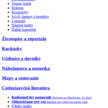
Young Adult
Beletria
Rozprávky
Sci-fi, fantasy a komiksy
Leporelá
Náučné knihy
Ďalšie kategórie
Životopisy a reportáže
Kuchárky
Učebnice a slovníky
Náboženstvo a ezoterika
Mapy a cestovanie
Cudzojazyčná literatúra
Knihomoľský pomocník
Spýtajte sa Sherlocka, čo čítať
Odporúčame pre vás
Knižné tipy ušité na mieru vám
Všetky knihy