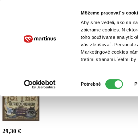
Doručenie
Kníhkupectvá
Knihovrátok
Poukážky
Knižný blog
Kontakt
Môžeme pracovať s cooki
Aby sme vedeli, ako sa na 
zbierame cookies. Niektor
E-knihy
Audioknihy
Hry
Filmy
Knihy
Doplnky
toho používame analytické
vás zlepšovať. Personaliz
Vyhľadávanie
Marketingové cookies nám 
tretími stranami. Veľmi b
Prihlásiť
Výber
Potrebné
P
súhlasu
29,30 €