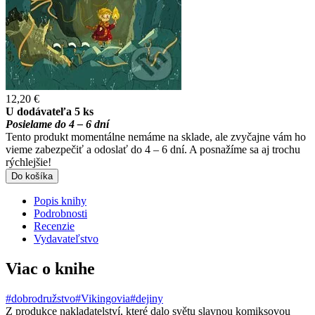
12,20 €
U dodávateľa 5 ks
Posielame do 4 – 6 dní
Tento produkt momentálne nemáme na sklade, ale zvyčajne vám ho
vieme zabezpečiť a odoslať do 4 – 6 dní. A posnažíme sa aj trochu
rýchlejšie!
Do košíka
Popis knihy
Podrobnosti
Recenzie
Vydavateľstvo
Viac o knihe
#dobrodružstvo
#Vikingovia
#dejiny
Z produkce nakladatelství, které dalo světu slavnou komiksovou