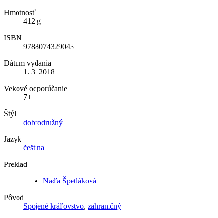
Hmotnosť
412 g
ISBN
9788074329043
Dátum vydania
1. 3. 2018
Vekové odporúčanie
7+
Štýl
dobrodružný
Jazyk
čeština
Preklad
Naďa Špetláková
Pôvod
Spojené kráľovstvo
,
zahraničný