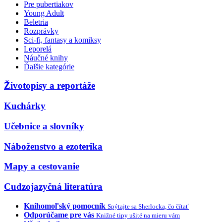
Pre pubertiakov
Young Adult
Beletria
Rozprávky
Sci-fi, fantasy a komiksy
Leporelá
Náučné knihy
Ďalšie kategórie
Životopisy a reportáže
Kuchárky
Učebnice a slovníky
Náboženstvo a ezoterika
Mapy a cestovanie
Cudzojazyčná literatúra
Knihomoľský pomocník
Spýtajte sa Sherlocka, čo čítať
Odporúčame pre vás
Knižné tipy ušité na mieru vám