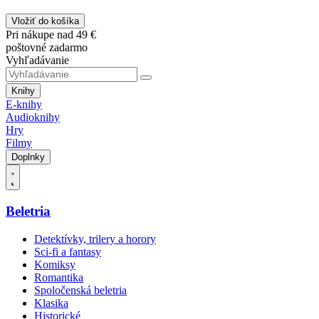
Vložiť do košíka
Pri nákupe nad 49 €
poštovné zadarmo
Vyhľadávanie
Knihy
E-knihy
Audioknihy
Hry
Filmy
Doplnky
Beletria
Detektívky, trilery a horory
Sci-fi a fantasy
Komiksy
Romantika
Spoločenská beletria
Klasika
Historické