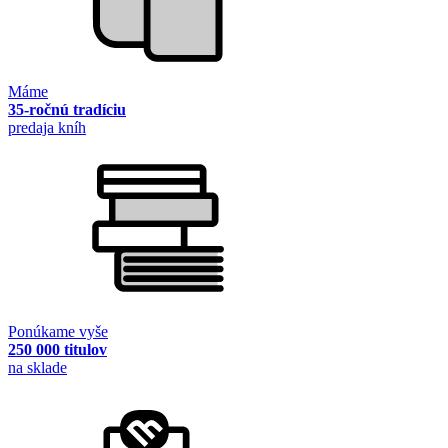
Máme
35-ročnú tradíciu
predaja kníh
Ponúkame vyše
250 000 titulov
na sklade