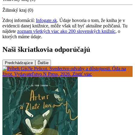
Žilinský kraj (0)
Zdroj informácií:
Infogate.sk
. Údaje hovoria o tom, že kniha je v
evidencii danej knižnice, môže však už byť aktuálne požičaná. Tu
nájdete
zoznam všetkých viac ako 200 slovenských knižníc
, o
ktorých máme údaje.
Naši škriatkovia odporúčajú
Predchádzajúce
Ďalšie