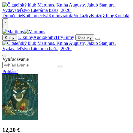
Doručenie
Kníhkupectvá
Knihovrátok
Poukážky
Knižný blog
Kontakt
E-knihy
Audioknihy
Hry
Filmy
Knihy
Doplnky
Vyhľadávanie
Prihlásiť
12,20 €