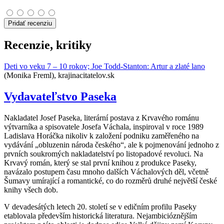
Pridať recenziu
Recenzie, kritiky
Deti vo veku 7 – 10 rokov; Joe Todd-Stanton: Artur a zlaté lano
(Monika Freml), krajinacitatelov.sk
Vydavateľstvo Paseka
Nakladatel Josef Paseka, literární postava z Krvavého románu
výtvarníka a spisovatele Josefa Váchala, inspiroval v roce 1989
Ladislava Horáčka nikoliv k založení podniku zaměřeného na
vydávání „obluzenin národa českého“, ale k pojmenování jednoho z
prvních soukromých nakladatelství po listopadové revoluci. Na
Krvavý román, který se stal první knihou z produkce Paseky,
navázalo postupem času mnoho dalších Váchalových děl, včetně
Šumavy umírající a romantické, co do rozměrů druhé největší české
knihy všech dob.
V devadesátých letech 20. století se v edičním profilu Paseky
etablovala především historická literatura. Nejambicióznějším