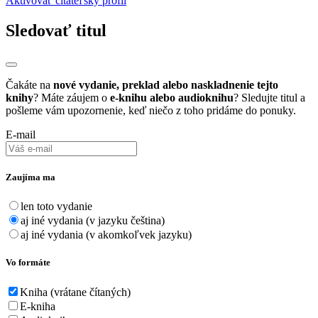
Aktivovať čitateľský profil
Sledovať titul
Čakáte na
nové vydanie, preklad alebo naskladnenie tejto
knihy
? Máte záujem o
e-knihu alebo audioknihu
? Sledujte titul a
pošleme vám upozornenie, keď niečo z toho pridáme do ponuky.
E-mail
Zaujíma ma
len toto vydanie
aj iné vydania (v jazyku čeština)
aj iné vydania (v akomkoľvek jazyku)
Vo formáte
Kniha (vrátane čítaných)
E-kniha