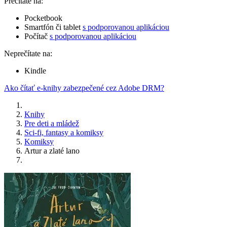
Prečítate na:
Pocketbook
Smartfón či tablet
s podporovanou aplikáciou
Počítač
s podporovanou aplikáciou
Neprečítate na:
Kindle
Ako čítať e-knihy zabezpečené cez Adobe DRM?
Knihy
Pre deti a mládež
Sci-fi, fantasy a komiksy
Komiksy
Artur a zlaté lano