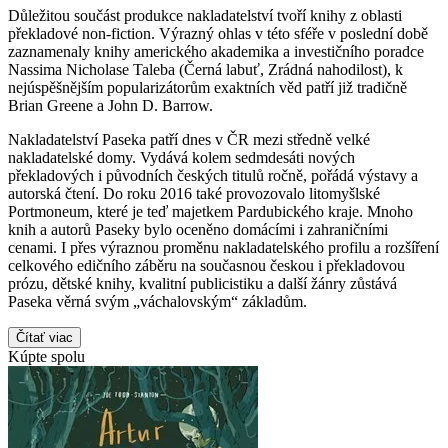
Důležitou součást produkce nakladatelství tvoří knihy z oblasti
překladové non-fiction. Výrazný ohlas v této sféře v poslední době
zaznamenaly knihy amerického akademika a investičního poradce
Nassima Nicholase Taleba (Černá labuť, Zrádná nahodilost), k
nejúspěšnějším popularizátorům exaktních věd patří již tradičně
Brian Greene a John D. Barrow.
Nakladatelství Paseka patří dnes v ČR mezi středně velké
nakladatelské domy. Vydává kolem sedmdesáti nových
překladových i původních českých titulů ročně, pořádá výstavy a
autorská čtení. Do roku 2016 také provozovalo litomyšlské
Portmoneum, které je teď majetkem Pardubického kraje. Mnoho
knih a autorů Paseky bylo oceněno domácími i zahraničními
cenami. I přes výraznou proměnu nakladatelského profilu a rozšíření
celkového edičního záběru na současnou českou i překladovou
prózu, dětské knihy, kvalitní publicistiku a další žánry zůstává
Paseka věrná svým „váchalovským“ základům.
Čítať viac
Kúpte spolu