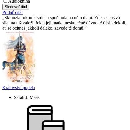
Audiokniha
Sledovať titul
Pridať citát
Sklouzla rukou k srdci a spočinula na něm dlaní. Zde se skrývá
síla, na níž záleží, řekla její matka neskutečně dávno. Ať jsi kdekoli,
ať se ocitneš jakkoli daleko, zavede tě domů.
Království popela
Sarah J. Maas