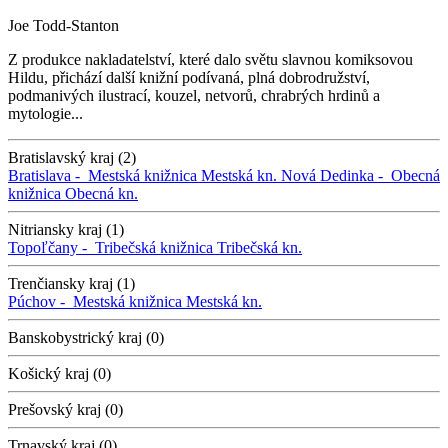
Joe Todd-Stanton
Z produkce nakladatelství, které dalo světu slavnou komiksovou
Hildu, přichází další knižní podívaná, plná dobrodružství,
podmanivých ilustrací, kouzel, netvorů, chrabrých hrdinů a
mytologie...
Bratislavský kraj (2)
Bratislava -
Mestská knižnica
Mestská kn.
Nová Dedinka -
Obecná
knižnica
Obecná kn.
Nitriansky kraj (1)
Topoľčany -
Tribečská knižnica
Tribečská kn.
Trenčiansky kraj (1)
Púchov -
Mestská knižnica
Mestská kn.
Banskobystrický kraj (0)
Košický kraj (0)
Prešovský kraj (0)
Trnavský kraj (0)