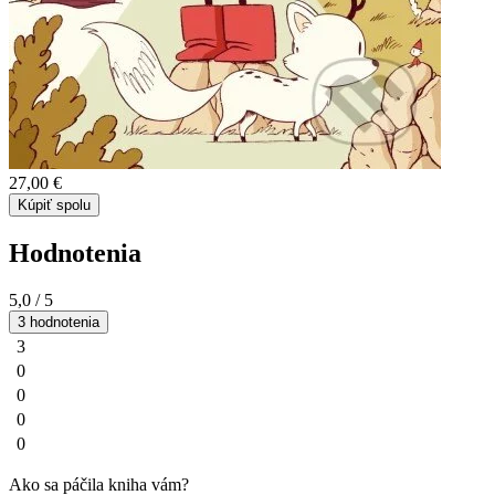
27,00 €
Kúpiť spolu
Hodnotenia
5,0
/ 5
3 hodnotenia
3
0
0
0
0
Ako sa páčila kniha vám?