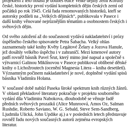
projektem z této oblasti je dodnes edice Velké dějiny zemí Koruny
české, historicky první vydání kompletních dějin českých zemí od
počátků po rok 1945. Celá řada renomovaných historiků, kteří se
autorsky podíleli na „Velkých dějinách“, publikovala v Pasece i
další knihy věnované nejrůznějším tématům a osobnostem českých i
světových dějin.
Od svého založení až do současnosti vydává nakladatelství i prózy
úspěšného českého spisovatele Petra Šabacha. Velký ohlas
zaznamenaly také knihy Květy Legátové Želary a Jozova Hanule,
jež dosáhly velkého úspěchu i v zahraničí. Mezi kmenové autory
patří rovněž básník Pavel Šrut, který mimo jiné napsal a společně s
výtvarnicí Galinou Miklínovou v Pasece publikoval oblíbené dětské
knihy o Lichožroutech (ocenění Magnesia Litera – kniha desetiletí).
Významným počinem nakladatelství je nové, doplněné vydání spisů
básníka Vladimíra Holana.
V současné době nabízí Paseka široké spektrum knih různých žánrů.
V oblasti překladové literatury pokračuje v projektu souborného
vydání díla Vladimira Nabokova, dlouhodobě se věnuje řadě
předních světových prozaiků (Alice Munroová, Amos Oz, Salman
Rushdie, Roberto Saviano, W. G. Sebald, Steve Sem-Sandberg,
Ljudmila Ulická, John Updike aj.) a v posledních letech představuje
rovněž řadu nových současných autorů zejména evropských
literatur.