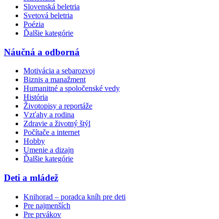
Slovenská beletria
Svetová beletria
Poézia
Ďalšie kategórie
Náučná a odborná
Motivácia a sebarozvoj
Biznis a manažment
Humanitné a spoločenské vedy
História
Životopisy a reportáže
Vzťahy a rodina
Zdravie a životný štýl
Počítače a internet
Hobby
Umenie a dizajn
Ďalšie kategórie
Deti a mládež
Knihorad – poradca kníh pre deti
Pre najmenších
Pre prvákov