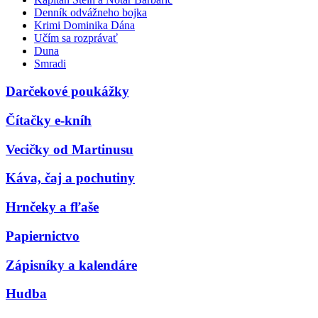
Denník odvážneho bojka
Krimi Dominika Dána
Učím sa rozprávať
Duna
Smradi
Darčekové poukážky
Čítačky e-kníh
Vecičky od Martinusu
Káva, čaj a pochutiny
Hrnčeky a fľaše
Papiernictvo
Zápisníky a kalendáre
Hudba