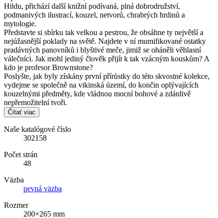
Hildu, přichází další knižní podívaná, plná dobrodružství,
podmanivých ilustrací, kouzel, netvorů, chrabrých hrdinů a
mytologie.
Představte si sbírku tak velkou a pestrou, že obsáhne ty největší a
nejúžasnější poklady na světě. Najdete v ní mumifikované ostatky
pradávných panovníků i blyštivé meče, jimiž se oháněli věhlasní
válečníci. Jak mohl jediný člověk přijít k tak vzácným kouskům? A
kdo je profesor Brownstone?
Poslyšte, jak byly získány první přírůstky do této skvostné kolekce,
vydejme se společně na vikinská území, do končin oplývajících
kouzelnými předměty, kde vládnou mocní bohové a zdánlivě
nepřemožitelní tvoři.
Čítať viac
Naše katalógové číslo
302158
Počet strán
48
Väzba
pevná väzba
Rozmer
200×265 mm