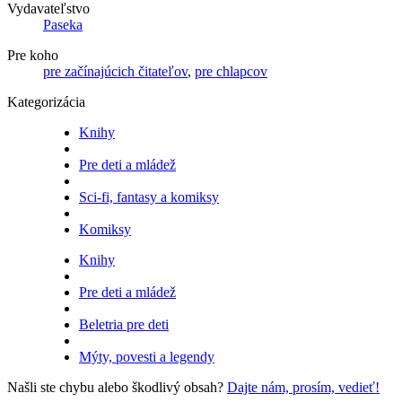
Vydavateľstvo
Paseka
Pre koho
pre začínajúcich čitateľov
,
pre chlapcov
Kategorizácia
Knihy
Pre deti a mládež
Sci-fi, fantasy a komiksy
Komiksy
Knihy
Pre deti a mládež
Beletria pre deti
Mýty, povesti a legendy
Našli ste chybu alebo škodlivý obsah?
Dajte nám, prosím, vedieť!