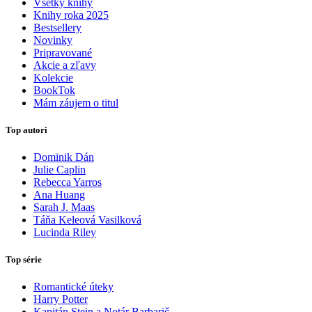
Všetky knihy
Knihy roka 2025
Bestsellery
Novinky
Pripravované
Akcie a zľavy
Kolekcie
BookTok
Mám záujem o titul
Top autori
Dominik Dán
Julie Caplin
Rebecca Yarros
Ana Huang
Sarah J. Maas
Táňa Keleová Vasilková
Lucinda Riley
Top série
Romantické úteky
Harry Potter
Kapitán Stein a Notár Barbarič