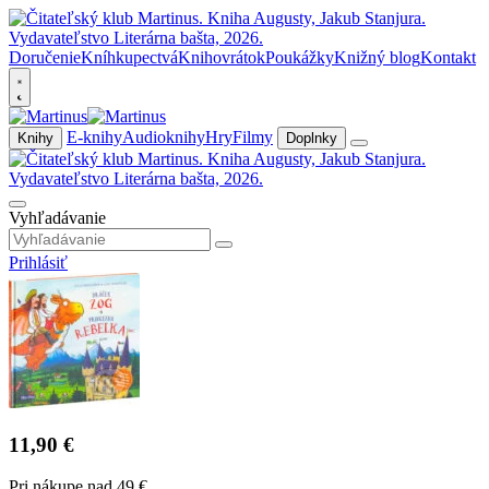
Doručenie
Kníhkupectvá
Knihovrátok
Poukážky
Knižný blog
Kontakt
E-knihy
Audioknihy
Hry
Filmy
Knihy
Doplnky
Vyhľadávanie
Prihlásiť
11,90 €
Pri nákupe nad 49 €