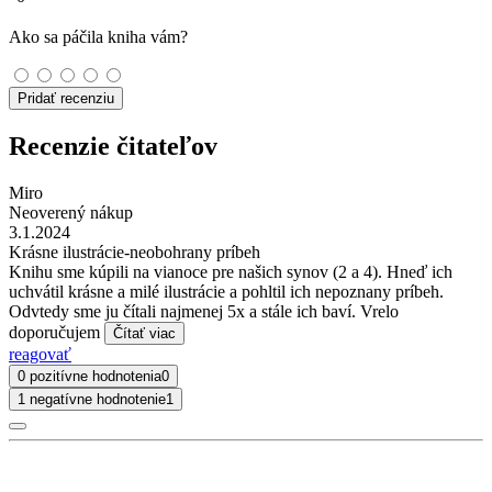
Ako sa páčila kniha vám?
Pridať recenziu
Recenzie čitateľov
Miro
Neoverený nákup
3.1.2024
Krásne ilustrácie-neobohrany príbeh
Knihu sme kúpili na vianoce pre našich synov (2 a 4). Hneď ich
uchvátil krásne a milé ilustrácie a pohltil ich nepoznany príbeh.
Odvtedy sme ju čítali najmenej 5x a stále ich baví. Vrelo
doporučujem
Čítať viac
reagovať
0 pozitívne hodnotenia
0
1 negatívne hodnotenie
1