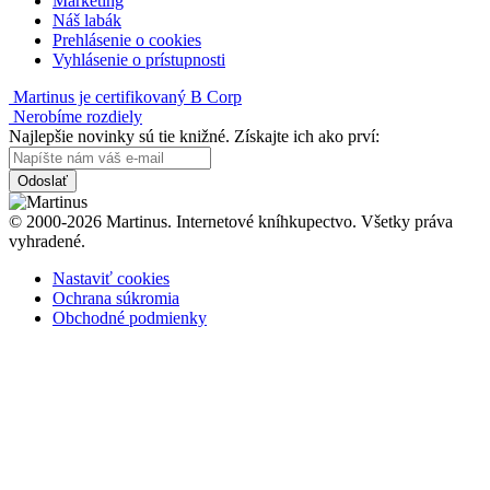
Marketing
Náš labák
Prehlásenie o cookies
Vyhlásenie o prístupnosti
Martinus je certifikovaný B Corp
Nerobíme rozdiely
Najlepšie novinky sú tie knižné. Získajte ich ako prví:
Odoslať
© 2000-2026 Martinus. Internetové kníhkupectvo. Všetky práva
vyhradené.
Nastaviť cookies
Ochrana súkromia
Obchodné podmienky