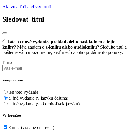
Aktivovať čitateľský profil
Sledovať titul
Čakáte na
nové vydanie, preklad alebo naskladnenie tejto
knihy
? Máte záujem o
e-knihu alebo audioknihu
? Sledujte titul a
pošleme vám upozornenie, keď niečo z toho pridáme do ponuky.
E-mail
Zaujíma ma
len toto vydanie
aj iné vydania (v jazyku čeština)
aj iné vydania (v akomkoľvek jazyku)
Vo formáte
Kniha (vrátane čítaných)