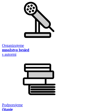
Organizujeme
množstvo besied
s autormi
Podporujeme
čítanie