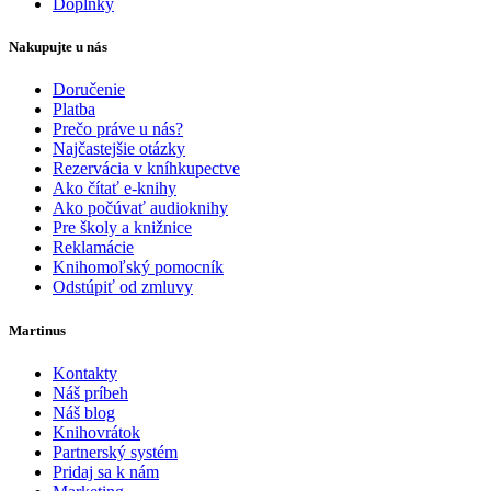
Doplnky
Nakupujte u nás
Doručenie
Platba
Prečo práve u nás?
Najčastejšie otázky
Rezervácia v kníhkupectve
Ako čítať e-knihy
Ako počúvať audioknihy
Pre školy a knižnice
Reklamácie
Knihomoľský pomocník
Odstúpiť od zmluvy
Martinus
Kontakty
Náš príbeh
Náš blog
Knihovrátok
Partnerský systém
Pridaj sa k nám