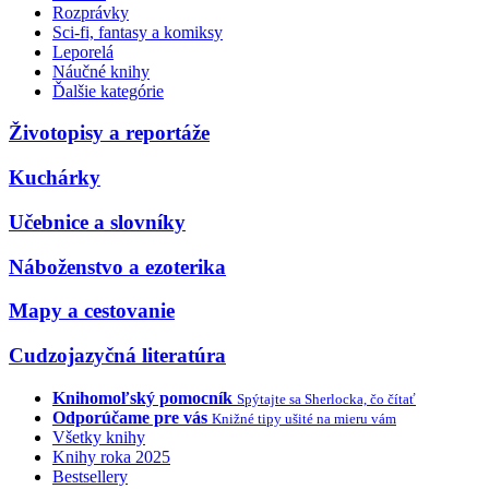
Rozprávky
Sci-fi, fantasy a komiksy
Leporelá
Náučné knihy
Ďalšie kategórie
Životopisy a reportáže
Kuchárky
Učebnice a slovníky
Náboženstvo a ezoterika
Mapy a cestovanie
Cudzojazyčná literatúra
Knihomoľský pomocník
Spýtajte sa Sherlocka, čo čítať
Odporúčame pre vás
Knižné tipy ušité na mieru vám
Všetky knihy
Knihy roka 2025
Bestsellery