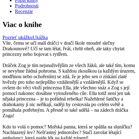
Popis knihy
Podrobnosti
Recenzie
Viac o knihe
Pozrieť ukážku
Ukážka
Víte, čemu se učí malí dráčci v dračí škole moudré slečny
Drakounové? Učí se tam létat, řvát, chrlit oheň, ale taky chytat
princezny nebo bojovat s rytířem.
Dráček Zog je tím nejsnaživějším ze všech žáků, ale také tím, komu
se nevyhne žádná pohroma. S každou zkouškou (a každým úrazem,
modřinou nebo ochořením) se zdá, že je jeho sen o získání zlaté
hvězdy pro toho nejlepšího vzdálenější a vzdálenější. Když se
ovšem do věci vloží princezna Ella, jde všechno snáz a Zog s její
pomocí nakonec dosáhne vytouženého cíle. Ella totiž není jen tak
nějaká princezna – je to pořádná rebelka! Nažehlené šatičky a
drahokamy jí nic neříkají, raději by cestovala po celém světě a
pomáhala potřebným. A přesně to také udělá – na zádech dráčka
Zoga!
Kdo to volá o pomoc? Mořská panna, která se spálila na sluníčku?
Nachlazený lev? Nešťastný jednorožec? Stačí zavolat létající
ambulanci, která najde lék na každé trápení!