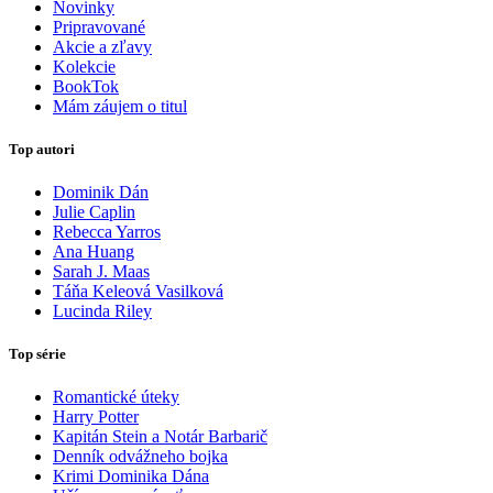
Novinky
Pripravované
Akcie a zľavy
Kolekcie
BookTok
Mám záujem o titul
Top autori
Dominik Dán
Julie Caplin
Rebecca Yarros
Ana Huang
Sarah J. Maas
Táňa Keleová Vasilková
Lucinda Riley
Top série
Romantické úteky
Harry Potter
Kapitán Stein a Notár Barbarič
Denník odvážneho bojka
Krimi Dominika Dána