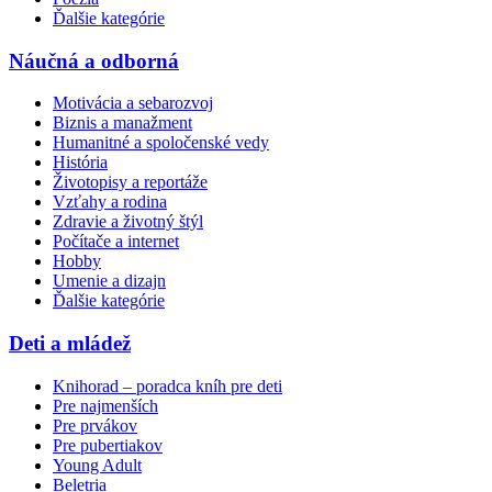
Ďalšie kategórie
Náučná a odborná
Motivácia a sebarozvoj
Biznis a manažment
Humanitné a spoločenské vedy
História
Životopisy a reportáže
Vzťahy a rodina
Zdravie a životný štýl
Počítače a internet
Hobby
Umenie a dizajn
Ďalšie kategórie
Deti a mládež
Knihorad – poradca kníh pre deti
Pre najmenších
Pre prvákov
Pre pubertiakov
Young Adult
Beletria