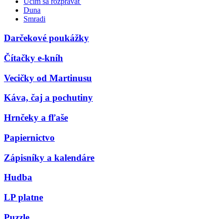
Učím sa rozprávať
Duna
Smradi
Darčekové poukážky
Čítačky e-kníh
Vecičky od Martinusu
Káva, čaj a pochutiny
Hrnčeky a fľaše
Papiernictvo
Zápisníky a kalendáre
Hudba
LP platne
Puzzle