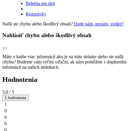
Beletria pre deti
Rozprávky
Našli ste chybu alebo škodlivý obsah?
Dajte nám, prosím, vedieť!
Nahlásiť chybu alebo škodlivý obsah
Máte o knihe viac informácií ako je na tejto stránke alebo ste našli
chybu? Budeme vám veľmi vďační, ak nám pomôžete s doplnením
informácií na našich stránkach.
Hodnotenia
5,0
/ 5
1 hodnotenie
1
0
0
0
0