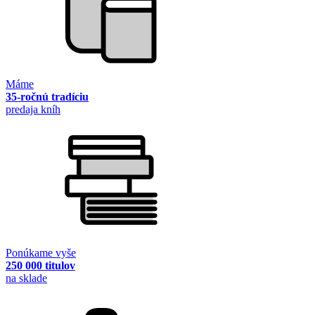
Máme
35-ročnú tradíciu
predaja kníh
Ponúkame vyše
250 000 titulov
na sklade