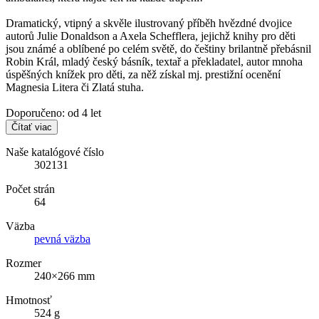
Dramatický, vtipný a skvěle ilustrovaný příběh hvězdné dvojice
autorů Julie Donaldson a Axela Schefflera, jejichž knihy pro děti
jsou známé a oblíbené po celém světě, do češtiny brilantně přebásnil
Robin Král, mladý český básník, textař a překladatel, autor mnoha
úspěšných knížek pro děti, za něž získal mj. prestižní ocenění
Magnesia Litera či Zlatá stuha.
Doporučeno: od 4 let
Čítať viac
Naše katalógové číslo
302131
Počet strán
64
Väzba
pevná väzba
Rozmer
240×266 mm
Hmotnosť
524 g