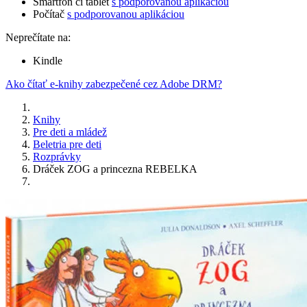
Smartfón či tablet
s podporovanou aplikáciou
Počítač
s podporovanou aplikáciou
Neprečítate na:
Kindle
Ako čítať e-knihy zabezpečené cez Adobe DRM?
Knihy
Pre deti a mládež
Beletria pre deti
Rozprávky
Dráček ZOG a princezna REBELKA