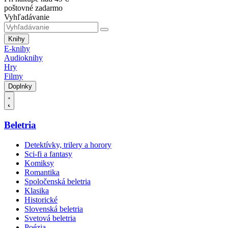
poštovné zadarmo
Vyhľadávanie
Knihy
E-knihy
Audioknihy
Hry
Filmy
Doplnky
Beletria
Detektívky, trilery a horory
Sci-fi a fantasy
Komiksy
Romantika
Spoločenská beletria
Klasika
Historické
Slovenská beletria
Svetová beletria
Poézia