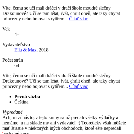
Víte, čemu se učí malí dráčci v dračí škole moudré slečny
Drakounové? Učí se tam létat, řvát, chrlit oheň, ale taky chytat
princezny nebo bojovat s rytířem...
Čítať viac
Vek
4+
Vydavateľstvo
Ella & Max
, 2018
Počet strán
64
Víte, čemu se učí malí dráčci v dračí škole moudré slečny
Drakounové? Učí se tam létat, řvát, chrlit oheň, ale taky chytat
princezny nebo bojovat s rytířem...
Čítať viac
Pevná väzba
Čeština
Vypredané
Ach, mrzí nás to, z tejto knihy sa už predali všetky výtlačky a
nemáme ju na sklade my ani vydavateľ :( Teoreticky však môžete
mať šťastie v niektorých iných obchodoch, ktoré ešte nepredali
posledné kusy.