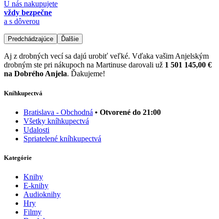
U nás nakupujete
vždy bezpečne
a s dôverou
Predchádzajúce
Ďalšie
Aj z drobných vecí sa dajú urobiť veľké. Vďaka vašim Anjelským
drobným ste pri nákupoch na Martinuse darovali už
1 501 145,00 €
na Dobrého Anjela
. Ďakujeme!
Kníhkupectvá
Bratislava - Obchodná
• Otvorené do 21:00
Všetky kníhkupectvá
Udalosti
Spriatelené kníhkupectvá
Kategórie
Knihy
E-knihy
Audioknihy
Hry
Filmy