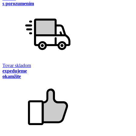
s porozumením
Tovar skladom
expedujeme
okamžite