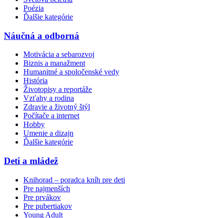
Poézia
Ďalšie kategórie
Náučná a odborná
Motivácia a sebarozvoj
Biznis a manažment
Humanitné a spoločenské vedy
História
Životopisy a reportáže
Vzťahy a rodina
Zdravie a životný štýl
Počítače a internet
Hobby
Umenie a dizajn
Ďalšie kategórie
Deti a mládež
Knihorad – poradca kníh pre deti
Pre najmenších
Pre prvákov
Pre pubertiakov
Young Adult