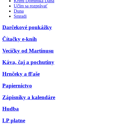
Krimi Dominika Dána
Učím sa rozprávať
Duna
Smradi
Darčekové poukážky
Čítačky e-kníh
Vecičky od Martinusu
Káva, čaj a pochutiny
Hrnčeky a fľaše
Papiernictvo
Zápisníky a kalendáre
Hudba
LP platne