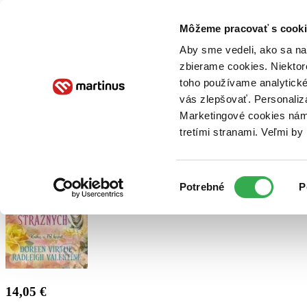
Doručenie
Kníhkupectvá
Knihovrátok
Poukážky
Knižný blog
Kontakt
Môžeme pracovať s cooki
Aby sme vedeli, ako sa na 
zbierame cookies. Niektor
E-knihy
Audioknihy
Hry
Filmy
Knihy
Doplnky
toho používame analytické
vás zlepšovať. Personaliz
Vyhľadávanie
Marketingové cookies nám 
tretími stranami. Veľmi b
Prihlásiť
Výber
Potrebné
P
súhlasu
14,05 €