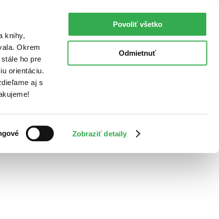
Povoliť všetko
a knihy,
ovala. Okrem
Odmietnuť
stále ho pre
u orientáciu.
dieľame aj s
Ďakujeme!
ngové
Zobraziť detaily