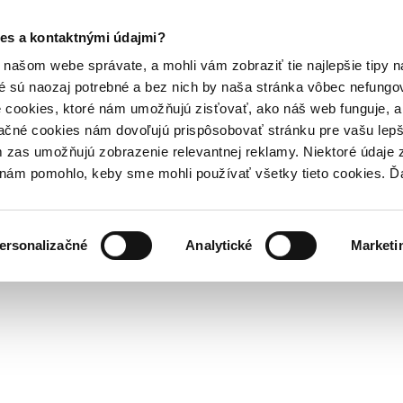
es a kontaktnými údajmi?
našom webe správate, a mohli vám zobraziť tie najlepšie tipy n
é sú naozaj potrebné a bez nich by naša stránka vôbec nefung
 cookies, ktoré nám umožňujú zisťovať, ako náš web funguje, a 
ačné cookies nám dovoľujú prispôsobovať stránku pre vašu lepši
zas umožňujú zobrazenie relevantnej reklamy. Niektoré údaje z
y nám pomohlo, keby sme mohli používať všetky tieto cookies. 
ersonalizačné
Analytické
Marketi