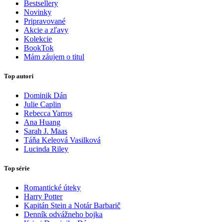
Bestsellery
Novinky
Pripravované
Akcie a zľavy
Kolekcie
BookTok
Mám záujem o titul
Top autori
Dominik Dán
Julie Caplin
Rebecca Yarros
Ana Huang
Sarah J. Maas
Táňa Keleová Vasilková
Lucinda Riley
Top série
Romantické úteky
Harry Potter
Kapitán Stein a Notár Barbarič
Denník odvážneho bojka