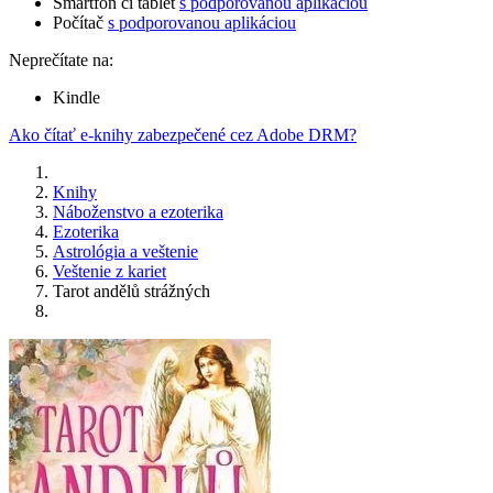
Smartfón či tablet
s podporovanou aplikáciou
Počítač
s podporovanou aplikáciou
Neprečítate na:
Kindle
Ako čítať e-knihy zabezpečené cez Adobe DRM?
Knihy
Náboženstvo a ezoterika
Ezoterika
Astrológia a veštenie
Veštenie z kariet
Tarot andělů strážných