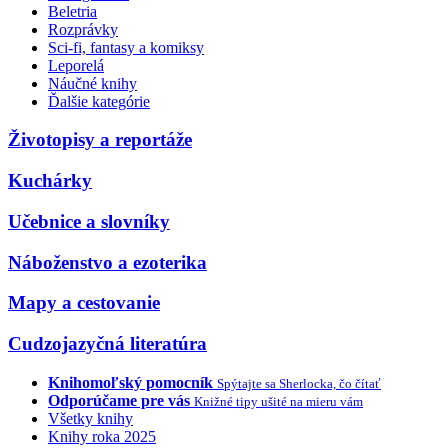
Beletria
Rozprávky
Sci-fi, fantasy a komiksy
Leporelá
Náučné knihy
Ďalšie kategórie
Životopisy a reportáže
Kuchárky
Učebnice a slovníky
Náboženstvo a ezoterika
Mapy a cestovanie
Cudzojazyčná literatúra
Knihomoľský pomocník
Spýtajte sa Sherlocka, čo čítať
Odporúčame pre vás
Knižné tipy ušité na mieru vám
Všetky knihy
Knihy roka 2025