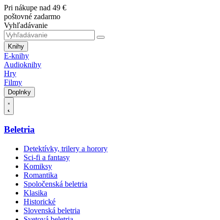
Pri nákupe nad 49 €
poštovné zadarmo
Vyhľadávanie
Knihy
E-knihy
Audioknihy
Hry
Filmy
Doplnky
Beletria
Detektívky, trilery a horory
Sci-fi a fantasy
Komiksy
Romantika
Spoločenská beletria
Klasika
Historické
Slovenská beletria
Svetová beletria