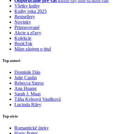
Odporúčame pre vás
Knižné tipy ušité na mieru vám
Všetky knihy
Knihy roka 2025
Bestsellery
Novinky
Pripravované
Akcie a zľavy
Kolekcie
BookTok
Mám záujem o titul
Top autori
Dominik Dán
Julie Caplin
Rebecca Yarros
Ana Huang
Sarah J. Maas
Táňa Keleová Vasilková
Lucinda Riley
Top série
Romantické úteky
Harry Potter