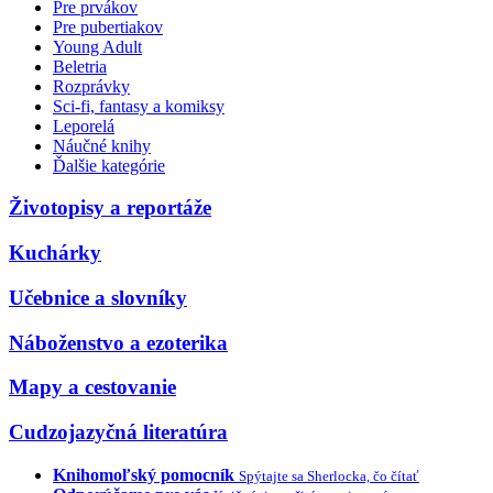
Pre prvákov
Pre pubertiakov
Young Adult
Beletria
Rozprávky
Sci-fi, fantasy a komiksy
Leporelá
Náučné knihy
Ďalšie kategórie
Životopisy a reportáže
Kuchárky
Učebnice a slovníky
Náboženstvo a ezoterika
Mapy a cestovanie
Cudzojazyčná literatúra
Knihomoľský pomocník
Spýtajte sa Sherlocka, čo čítať