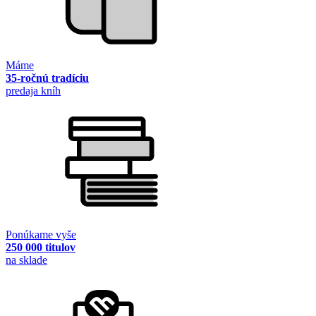
Máme
35-ročnú tradíciu
predaja kníh
Ponúkame vyše
250 000 titulov
na sklade