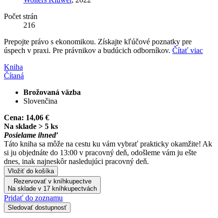
Počet strán
216
Prepojte právo s ekonomikou. Získajte kľúčové poznatky pre
úspech v praxi. Pre právnikov a budúcich odborníkov.
Čítať viac
Kniha
Čítaná
Brožovaná väzba
Slovenčina
Cena:
14,06 €
Na sklade > 5 ks
Posielame ihneď
Táto kniha sa môže na cestu ku vám vybrať prakticky okamžite! Ak
si ju objednáte do 13:00 v pracovný deň, odošleme vám ju ešte
dnes, inak najneskôr nasledujúci pracovný deň.
Vložiť do košíka
Rezervovať v kníhkupectve
Na sklade v 17 kníhkupectvách
Pridať do zoznamu
Sledovať dostupnosť