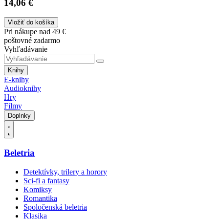
14,06 €
Vložiť do košíka
Pri nákupe nad 49 €
poštovné zadarmo
Vyhľadávanie
Knihy
E-knihy
Audioknihy
Hry
Filmy
Doplnky
Beletria
Detektívky, trilery a horory
Sci-fi a fantasy
Komiksy
Romantika
Spoločenská beletria
Klasika