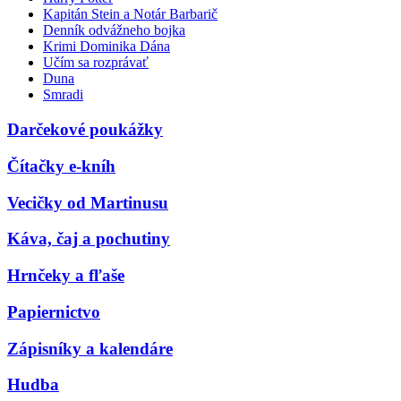
Kapitán Stein a Notár Barbarič
Denník odvážneho bojka
Krimi Dominika Dána
Učím sa rozprávať
Duna
Smradi
Darčekové poukážky
Čítačky e-kníh
Vecičky od Martinusu
Káva, čaj a pochutiny
Hrnčeky a fľaše
Papiernictvo
Zápisníky a kalendáre
Hudba