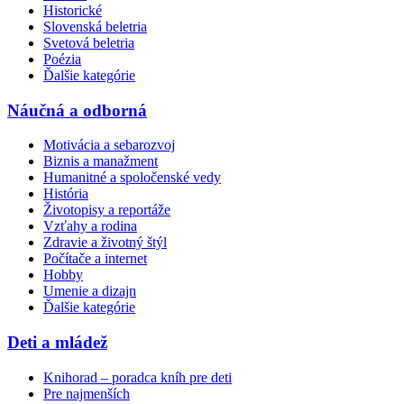
Historické
Slovenská beletria
Svetová beletria
Poézia
Ďalšie kategórie
Náučná a odborná
Motivácia a sebarozvoj
Biznis a manažment
Humanitné a spoločenské vedy
História
Životopisy a reportáže
Vzťahy a rodina
Zdravie a životný štýl
Počítače a internet
Hobby
Umenie a dizajn
Ďalšie kategórie
Deti a mládež
Knihorad – poradca kníh pre deti
Pre najmenších