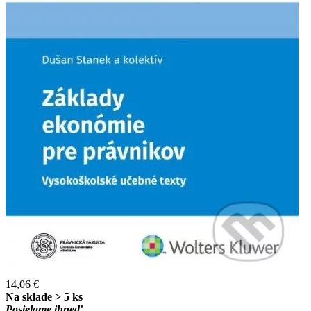
14,06 €
Na sklade > 5 ks
Posielame ihneď