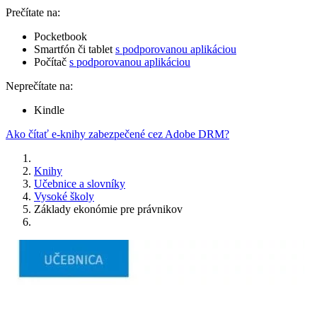
Prečítate na:
Pocketbook
Smartfón či tablet
s podporovanou aplikáciou
Počítač
s podporovanou aplikáciou
Neprečítate na:
Kindle
Ako čítať e-knihy zabezpečené cez Adobe DRM?
Knihy
Učebnice a slovníky
Vysoké školy
Základy ekonómie pre právnikov