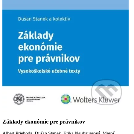
Základy ekonómie pre právnikov
Albert Priehoda, Dušan Stanek, Erika Neubauerová, Maroš