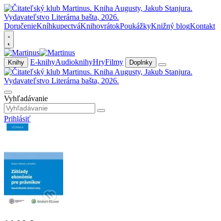
Doručenie
Kníhkupectvá
Knihovrátok
Poukážky
Knižný blog
Kontakt
E-knihy
Audioknihy
Hry
Filmy
Knihy
Doplnky
Vyhľadávanie
Prihlásiť