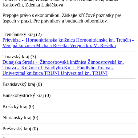
Katkovčin, Zdenka Lukáčková
Prepojte právo s ekonomikou. Získajte kľúčové poznatky pre
úspech v praxi. Pre právnikov a budúcich odborníkov.
Trenčiansky kraj (2)
Prievidza -
Hornonitrianska knižnica
Hornonitrianska kn.
Trenčín -
Verejná knižnica Michala Rešetku
Verejná kn. M. Rešetku
Trnavský kraj (3)
Dunajská Streda -
Žitnoostrovská knižnica
Žitnoostrovská kn.
Trnava -
Knižnica J. Fándlyho
Kn. J. Fándlyho
Trnava -
Univerzitná knižnica TRUNI
Univerzitná kn. TRUNI
Bratislavský kraj (0)
Banskobystrický kraj (0)
Košický kraj (0)
Nitriansky kraj (0)
Prešovský kraj (0)