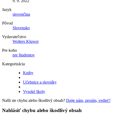
9. 9. 2022
Jazyk
slovenčina
Pôvod
Slovensko
Vydavateľstvo
Wolters Kluwer
Pre koho
pre študentov
Kategorizácia
Knihy
Učebnice a slovníky
Vysoké školy
Našli ste chybu alebo škodlivý obsah?
Dajte nám, prosím, vedieť!
Nahlásiť chybu alebo škodlivý obsah