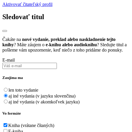
Aktivovať čitateľský profil
Sledovať titul
Čakáte na
nové vydanie, preklad alebo naskladnenie tejto
knihy
? Máte záujem o
e-knihu alebo audioknihu
? Sledujte titul a
pošleme vám upozornenie, keď niečo z toho pridáme do ponuky.
E-mail
Zaujíma ma
len toto vydanie
aj iné vydania (v jazyku slovenčina)
aj iné vydania (v akomkoľvek jazyku)
Vo formáte
Kniha (vrátane čítaných)
E-kniha