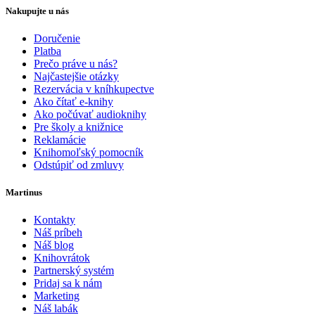
Nakupujte u nás
Doručenie
Platba
Prečo práve u nás?
Najčastejšie otázky
Rezervácia v kníhkupectve
Ako čítať e-knihy
Ako počúvať audioknihy
Pre školy a knižnice
Reklamácie
Knihomoľský pomocník
Odstúpiť od zmluvy
Martinus
Kontakty
Náš príbeh
Náš blog
Knihovrátok
Partnerský systém
Pridaj sa k nám
Marketing
Náš labák