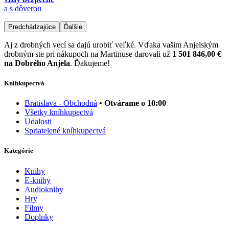
a s dôverou
Predchádzajúce
Ďalšie
Aj z drobných vecí sa dajú urobiť veľké. Vďaka vašim Anjelským
drobným ste pri nákupoch na Martinuse darovali už
1 501 846,00 €
na Dobrého Anjela
. Ďakujeme!
Kníhkupectvá
Bratislava - Obchodná
• Otvárame o 10:00
Všetky kníhkupectvá
Udalosti
Spriatelené kníhkupectvá
Kategórie
Knihy
E-knihy
Audioknihy
Hry
Filmy
Doplnky