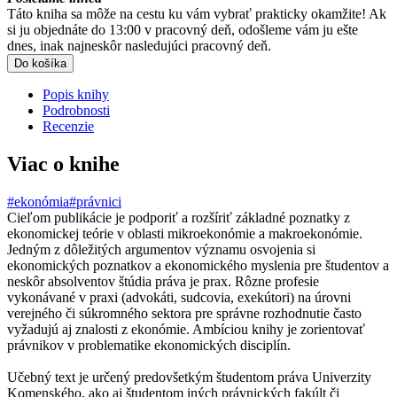
Táto kniha sa môže na cestu ku vám vybrať prakticky okamžite! Ak
si ju objednáte do 13:00 v pracovný deň, odošleme vám ju ešte
dnes, inak najneskôr nasledujúci pracovný deň.
Do košíka
Popis knihy
Podrobnosti
Recenzie
Viac o knihe
#ekonómia
#právnici
Cieľom publikácie je podporiť a rozšíriť základné poznatky z
ekonomickej teórie v oblasti mikroekonómie a makroekonómie.
Jedným z dôležitých argumentov významu osvojenia si
ekonomických poznatkov a ekonomického myslenia pre študentov a
neskôr absolventov štúdia práva je prax. Rôzne profesie
vykonávané v praxi (advokáti, sudcovia, exekútori) na úrovni
verejného či súkromného sektora pre správne rozhodnutie často
vyžadujú aj znalosti z ekonómie. Ambíciou knihy je zorientovať
právnikov v problematike ekonomických disciplín.
Učebný text je určený predovšetkým študentom práva Univerzity
Komenského, ako aj študentom iných právnických fakúlt či