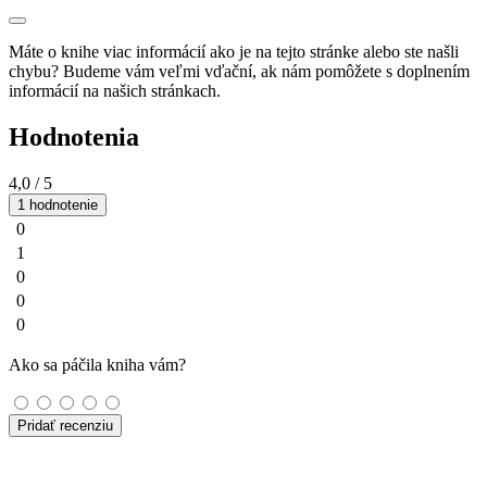
Máte o knihe viac informácií ako je na tejto stránke alebo ste našli
chybu? Budeme vám veľmi vďační, ak nám pomôžete s doplnením
informácií na našich stránkach.
Hodnotenia
4,0
/ 5
1 hodnotenie
0
1
0
0
0
Ako sa páčila kniha vám?
Pridať recenziu