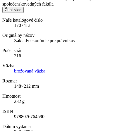
spoločenskovedných fakúlt.
Čítať viac
Naše katalógové číslo
1707413
Originálny názov
Základy ekonómie pre právnikov
Počet strán
216
Väzba
brožovaná väzba
Rozmer
148×212 mm
Hmotnosť
282 g
ISBN
9788076764590
Dátum vydania