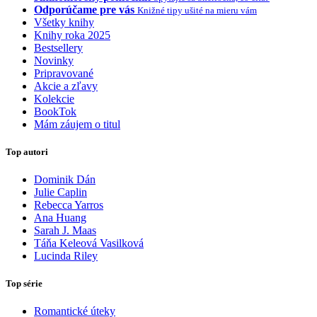
Odporúčame pre vás
Knižné tipy ušité na mieru vám
Všetky knihy
Knihy roka 2025
Bestsellery
Novinky
Pripravované
Akcie a zľavy
Kolekcie
BookTok
Mám záujem o titul
Top autori
Dominik Dán
Julie Caplin
Rebecca Yarros
Ana Huang
Sarah J. Maas
Táňa Keleová Vasilková
Lucinda Riley
Top série
Romantické úteky