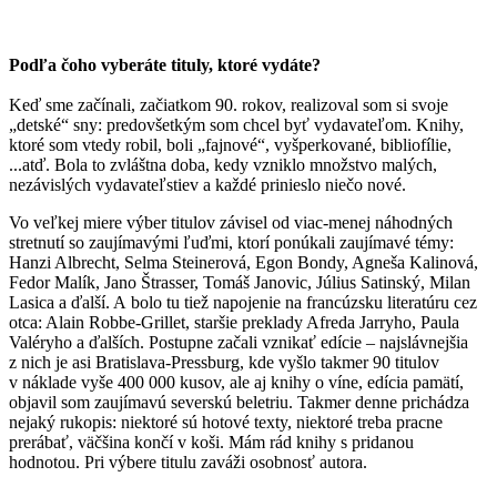
Podľa čoho vyberáte tituly, ktoré vydáte?
Keď sme začínali, začiatkom 90. rokov, realizoval som si svoje
„detské“ sny: predovšetkým som chcel byť vydavateľom. Knihy,
ktoré som vtedy robil, boli „fajnové“, vyšperkované, bibliofílie,
...atď. Bola to zvláštna doba, kedy vzniklo množstvo malých,
nezávislých vydavateľstiev a každé prinieslo niečo nové.
Vo veľkej miere výber titulov závisel od viac-menej náhodných
stretnutí so zaujímavými ľuďmi, ktorí ponúkali zaujímavé témy:
Hanzi Albrecht, Selma Steinerová, Egon Bondy, Agneša Kalinová,
Fedor Malík, Jano Štrasser, Tomáš Janovic, Július Satinský, Milan
Lasica a ďalší. A bolo tu tiež napojenie na francúzsku literatúru cez
otca: Alain Robbe-Grillet, staršie preklady Afreda Jarryho, Paula
Valéryho a ďalších. Postupne začali vznikať edície – najslávnejšia
z nich je asi Bratislava-Pressburg, kde vyšlo takmer 90 titulov
v náklade vyše 400 000 kusov, ale aj knihy o víne, edícia pamätí,
objavil som zaujímavú severskú beletriu. Takmer denne prichádza
nejaký rukopis: niektoré sú hotové texty, niektoré treba pracne
prerábať, väčšina končí v koši. Mám rád knihy s pridanou
hodnotou. Pri výbere titulu zaváži osobnosť autora.