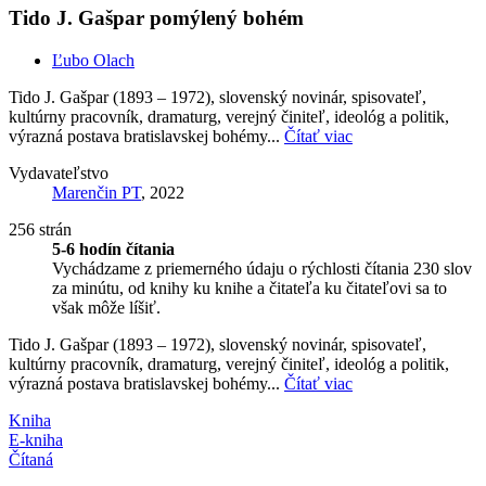
Tido J. Gašpar pomýlený bohém
Ľubo Olach
Tido J. Gašpar (1893 – 1972), slovenský novinár, spisovateľ,
kultúrny pracovník, dramaturg, verejný činiteľ, ideológ a politik,
výrazná postava bratislavskej bohémy...
Čítať viac
Vydavateľstvo
Marenčin PT
, 2022
256 strán
5-6 hodín čítania
Vychádzame z priemerného údaju o rýchlosti čítania 230 slov
za minútu, od knihy ku knihe a čitateľa ku čitateľovi sa to
však môže líšiť.
Tido J. Gašpar (1893 – 1972), slovenský novinár, spisovateľ,
kultúrny pracovník, dramaturg, verejný činiteľ, ideológ a politik,
výrazná postava bratislavskej bohémy...
Čítať viac
Kniha
E-kniha
Čítaná