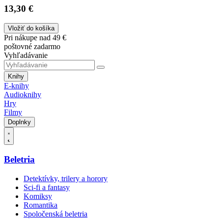
13,30 €
Vložiť do košíka
Pri nákupe nad 49 €
poštovné zadarmo
Vyhľadávanie
Knihy
E-knihy
Audioknihy
Hry
Filmy
Doplnky
Beletria
Detektívky, trilery a horory
Sci-fi a fantasy
Komiksy
Romantika
Spoločenská beletria