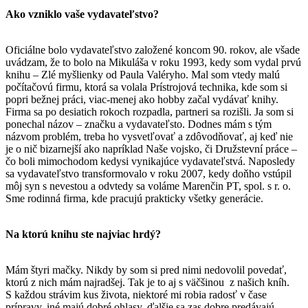
Ako vzniklo vaše vydavateľstvo?
Oficiálne bolo vydavateľstvo založené koncom 90. rokov, ale všade
uvádzam, že to bolo na Mikuláša v roku 1993, kedy som vydal prvú
knihu – Zlé myšlienky od Paula Valéryho. Mal som vtedy malú
počítačovú firmu, ktorá sa volala Prístrojová technika, kde som si
popri bežnej práci, viac-menej ako hobby začal vydávať knihy.
Firma sa po desiatich rokoch rozpadla, partneri sa rozišli. Ja som si
ponechal názov – značku a vydavateľsto. Dodnes mám s tým
názvom problém, treba ho vysvetľovať a zdôvodňovať, aj keď nie
je o nič bizarnejší ako napríklad Naše vojsko, či Družstevní práce –
čo boli mimochodom kedysi vynikajúce vydavateľstvá. Naposledy
sa vydavateľstvo transformovalo v roku 2007, kedy doňho vstúpil
môj syn s nevestou a odvtedy sa voláme Marenčin PT, spol. s r. o.
Sme rodinná firma, kde pracujú prakticky všetky generácie.
Na ktorú knihu ste najviac hrdý?
Mám štyri mačky. Nikdy by som si pred nimi nedovolil povedať,
ktorú z nich mám najradšej. Tak je to aj s väčšinou z našich kníh.
S každou strávim kus života, niektoré mi robia radosť v čase
prípravy, iné majú dobré ohlasy, ďalšie sa zas dobre predávajú.