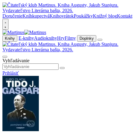
Doručenie
Kníhkupectvá
Knihovrátok
Poukážky
Knižný blog
Kontakt
E-knihy
Audioknihy
Hry
Filmy
Knihy
Doplnky
Vyhľadávanie
Prihlásiť