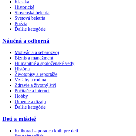
Klasika
Historické
Slovenská beletria
Svetová beletria
Poézia
Ďalšie kategórie
Náučná a odborná
Motivácia a sebarozvoj
Biznis a manažment
Humanitné a spoločenské vedy
História
Životopisy a reportáže
Vzťahy a rodina
Zdravie a životný štýl
Počítače a internet
Hobby
Umenie a dizajn
Ďalšie kategórie
Deti a mládež
Knihorad – poradca kníh pre deti