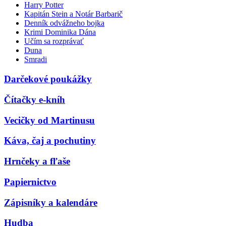
Harry Potter
Kapitán Stein a Notár Barbarič
Denník odvážneho bojka
Krimi Dominika Dána
Učím sa rozprávať
Duna
Smradi
Darčekové poukážky
Čítačky e-kníh
Vecičky od Martinusu
Káva, čaj a pochutiny
Hrnčeky a fľaše
Papiernictvo
Zápisníky a kalendáre
Hudba