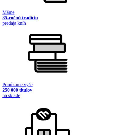
Máme
35-ročnú tradíciu
predaja kníh
Ponúkame vyše
250 000 titulov
na sklade