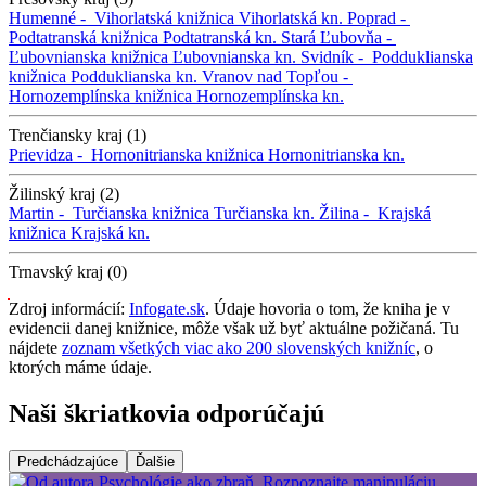
Humenné -
Vihorlatská knižnica
Vihorlatská kn.
Poprad -
Podtatranská knižnica
Podtatranská kn.
Stará Ľubovňa -
Ľubovnianska knižnica
Ľubovnianska kn.
Svidník -
Podduklianska
knižnica
Podduklianska kn.
Vranov nad Topľou -
Hornozemplínska knižnica
Hornozemplínska kn.
Trenčiansky kraj (1)
Prievidza -
Hornonitrianska knižnica
Hornonitrianska kn.
Žilinský kraj (2)
Martin -
Turčianska knižnica
Turčianska kn.
Žilina -
Krajská
knižnica
Krajská kn.
Trnavský kraj (0)
Zdroj informácií:
Infogate.sk
. Údaje hovoria o tom, že kniha je v
evidencii danej knižnice, môže však už byť aktuálne požičaná. Tu
nájdete
zoznam všetkých viac ako 200 slovenských knižníc
, o
ktorých máme údaje.
Naši škriatkovia odporúčajú
Predchádzajúce
Ďalšie