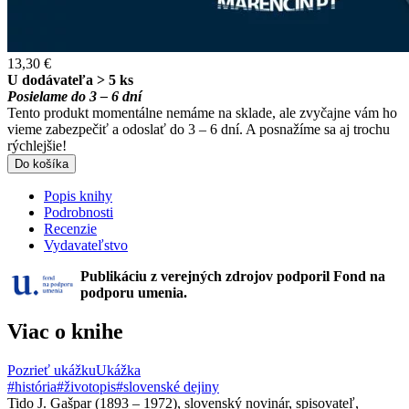
13,30 €
U dodávateľa > 5 ks
Posielame do 3 – 6 dní
Tento produkt momentálne nemáme na sklade, ale zvyčajne vám ho
vieme zabezpečiť a odoslať do 3 – 6 dní. A posnažíme sa aj trochu
rýchlejšie!
Do košíka
Popis knihy
Podrobnosti
Recenzie
Vydavateľstvo
Publikáciu z verejných zdrojov podporil Fond na
podporu umenia.
Viac o knihe
Pozrieť ukážku
Ukážka
#história
#životopis
#slovenské dejiny
Tido J. Gašpar (1893 – 1972), slovenský novinár, spisovateľ,