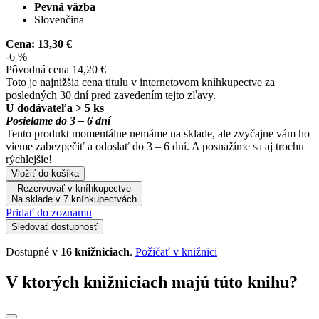
Pevná väzba
Slovenčina
Cena:
13,30 €
-6 %
Pôvodná cena
14,20 €
Toto je najnižšia cena titulu v internetovom kníhkupectve za
posledných 30 dní pred zavedením tejto zľavy.
U dodávateľa > 5 ks
Posielame do 3 – 6 dní
Tento produkt momentálne nemáme na sklade, ale zvyčajne vám ho
vieme zabezpečiť a odoslať do 3 – 6 dní. A posnažíme sa aj trochu
rýchlejšie!
Vložiť do košíka
Rezervovať v kníhkupectve
Na sklade v 7 kníhkupectvách
Pridať do zoznamu
Sledovať dostupnosť
Dostupné v
16 knižniciach
.
Požičať v knižnici
V ktorých knižniciach majú túto knihu?