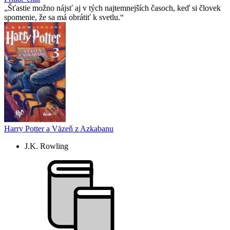
Šťastie možno nájsť aj v tých najtemnejších časoch, keď si človek
spomenie, že sa má obrátiť k svetlu.
Harry Potter a Väzeň z Azkabanu
J.K. Rowling