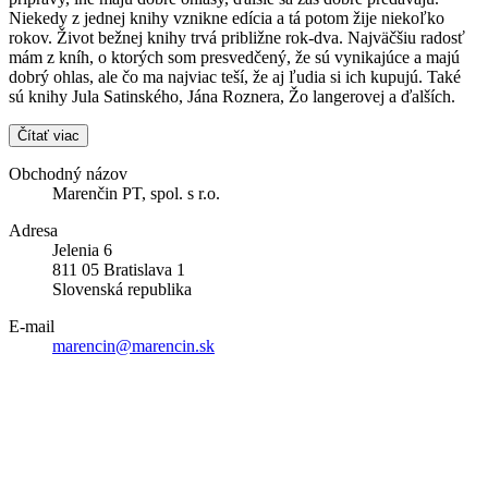
Niekedy z jednej knihy vznikne edícia a tá potom žije niekoľko
rokov. Život bežnej knihy trvá približne rok-dva. Najväčšiu radosť
mám z kníh, o ktorých som presvedčený, že sú vynikajúce a majú
dobrý ohlas, ale čo ma najviac teší, že aj ľudia si ich kupujú. Také
sú knihy Jula Satinského, Jána Roznera, Žo langerovej a ďalších.
Čítať viac
Obchodný názov
Marenčin PT, spol. s r.o.
Adresa
Jelenia 6
811 05 Bratislava 1
Slovenská republika
E-mail
marencin@marencin.sk