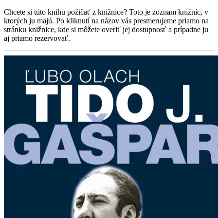
Chcete si túto knihu požičať z knižnice? Toto je zoznam knižníc, v
ktorých ju majú. Po kliknutí na názov vás presmerujeme priamo na
stránku knižnice, kde si môžete overiť jej dostupnosť a prípadne ju
aj priamo rezervovať.