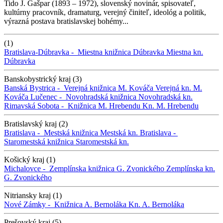
Tido J. Gašpar (1893 – 1972), slovenský novinár, spisovateľ,
kultúrny pracovník, dramaturg, verejný činiteľ, ideológ a politik,
výrazná postava bratislavskej bohémy...
(1)
Bratislava-Dúbravka -
Miestna knižnica Dúbravka
Miestna kn.
Dúbravka
Banskobystrický kraj (3)
Banská Bystrica -
Verejná knižnica M. Kováča
Verejná kn. M.
Kováča
Lučenec -
Novohradská knižnica
Novohradská kn.
Rimavská Sobota -
Knižnica M. Hrebendu
Kn. M. Hrebendu
Bratislavský kraj (2)
Bratislava -
Mestská knižnica
Mestská kn.
Bratislava -
Staromestská knižnica
Staromestská kn.
Košický kraj (1)
Michalovce -
Zemplínska knižnica G. Zvonického
Zemplínska kn.
G. Zvonického
Nitriansky kraj (1)
Nové Zámky -
Knižnica A. Bernoláka
Kn. A. Bernoláka
Prešovský kraj (5)