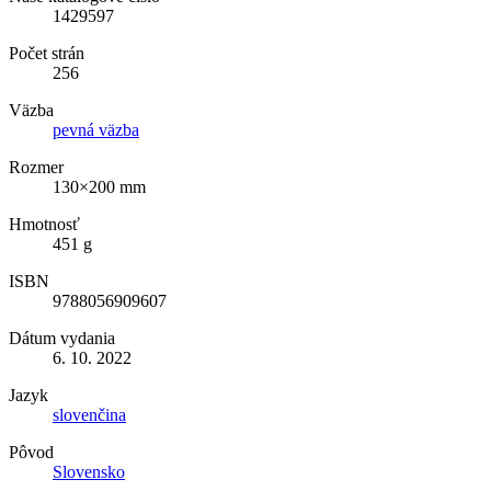
1429597
Počet strán
256
Väzba
pevná väzba
Rozmer
130×200 mm
Hmotnosť
451 g
ISBN
9788056909607
Dátum vydania
6. 10. 2022
Jazyk
slovenčina
Pôvod
Slovensko