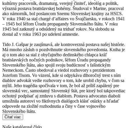
kultúrny pracovník, dramaturg, verejný činiteľ, ideológ a politik,
výrazná postava bratislavskej bohémy. Študoval v Marine, pracoval
ako námorník, bol poslancom Snemu Slovenskej krajiny za HSĽS.
V roku 1940 sa stal chargé d’affaires vo Švajčiarsku, v rokoch 1941
– 1945 bol šéfom Úradu propagandy Slovenského štátu. V roku
1945 bol zatknutý a odsúdený na tridsať rokov. Na slobodu sa
dostal až v roku 1963 po udelení amnestie.
Tido J. Gašpar je zaujímavá, ale kontroverzná postava našej histórie.
Má mnoho zásluh o pozdvihnutie slovenského povedomia. Kniha je
aj o tom ako sa stal z obyčajného dedinského chlapca kráľ
bratislavských nočných podnikov, šéfom Úradu propagandy
Slovenského štátu, ako spojil svoju budúcnosť s fašistickým
Nemeckom. Často obedoval a viedol rozhovory s prezidentom
Jozefom Tisom. Vo väzení, kde si odpykáva dlhoročný trest s ním
diablov advokát vedie rozhovory o tom, kde urobil chybu, v čom sa
mýlil. Jeho tragédia spočívala v tom, že bol až príliš zapálený pre
slovenskú vec, samostatný Slovenský štát, pre ktorý bol takpovediac
ochotný podpísať aj zmluvu s diablom. Postava advocatus diaboli
umožnila autorovi vo fiktívnych dialógoch klásť otázky a hľadať
odpovede na zložité rozhodnutia a činy v čase vojnového
Slovenského štátu.
Čítať viac
Naše katalógové číslo