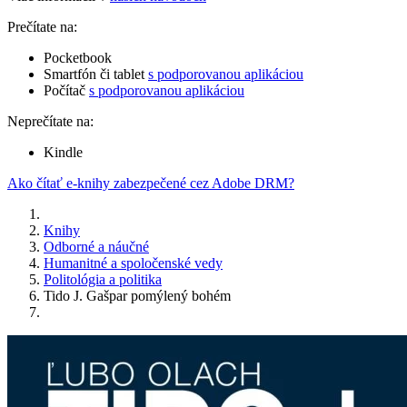
Prečítate na:
Pocketbook
Smartfón či tablet
s podporovanou aplikáciou
Počítač
s podporovanou aplikáciou
Neprečítate na:
Kindle
Ako čítať e-knihy zabezpečené cez Adobe DRM?
Knihy
Odborné a náučné
Humanitné a spoločenské vedy
Politológia a politika
Tido J. Gašpar pomýlený bohém