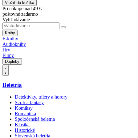
Vložiť do košíka
Pri nákupe nad 49 €
poštovné zadarmo
Vyhľadávanie
Knihy
E-knihy
Audioknihy
Hry
Filmy
Doplnky
Beletria
Detektívky, trilery a horory
Sci-fi a fantasy
Komiksy
Romantika
Spoločenská beletria
Klasika
Historické
Slovenská beletria