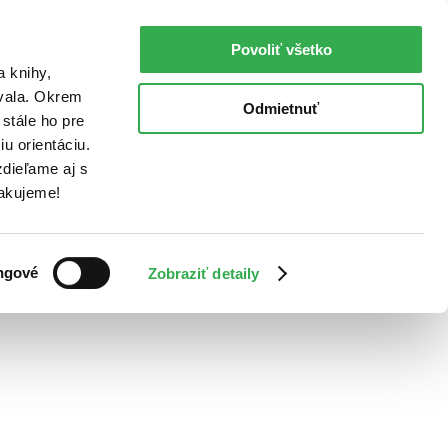
Povoliť všetko
a knihy,
ovala. Okrem
Odmietnuť
stále ho pre
u orientáciu.
dieľame aj s
Ďakujeme!
ngové
Zobraziť detaily