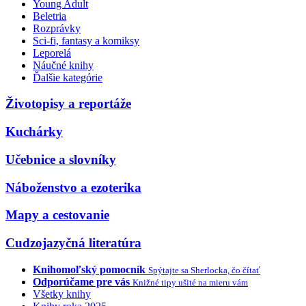
Young Adult
Beletria
Rozprávky
Sci-fi, fantasy a komiksy
Leporelá
Náučné knihy
Ďalšie kategórie
Životopisy a reportáže
Kuchárky
Učebnice a slovníky
Náboženstvo a ezoterika
Mapy a cestovanie
Cudzojazyčná literatúra
Knihomoľský pomocník
Spýtajte sa Sherlocka, čo čítať
Odporúčame pre vás
Knižné tipy ušité na mieru vám
Všetky knihy