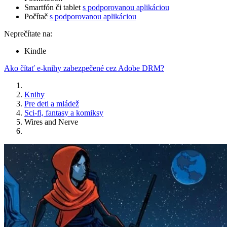
Smartfón či tablet
s podporovanou aplikáciou
Počítač
s podporovanou aplikáciou
Neprečítate na:
Kindle
Ako čítať e-knihy zabezpečené cez Adobe DRM?
Knihy
Pre deti a mládež
Sci-fi, fantasy a komiksy
Wires and Nerve