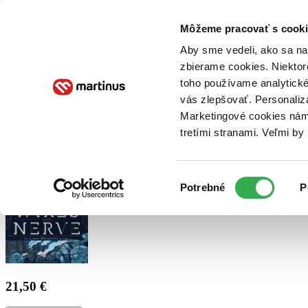
Doručenie
Kníhkupectvá
Knihovrátok
Poukážky
Knižný blog
Kontakt
Môžeme pracovať s cooki
Aby sme vedeli, ako sa na 
zbierame cookies. Niektor
E-knihy
Audioknihy
Hry
Filmy
Knihy
Doplnky
toho používame analytické
vás zlepšovať. Personaliz
Vyhľadávanie
Marketingové cookies nám 
tretími stranami. Veľmi b
Prihlásiť
Výber
Potrebné
P
súhlasu
21,50 €