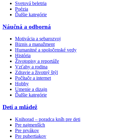
Svetová beletria
Poézia
Ďalšie kategórie
Náučná a odborná
Motivácia a sebarozvoj
Biznis a manažment
Humanitné a spoločenské vedy
História
Životopisy a reportáže
Vzťahy a rodina
Zdravie a životný štýl
Počítače a internet
Hobby
Umenie a dizajn
Ďalšie kategórie
Deti a mládež
Knihorad – poradca kníh pre deti
Pre najmenších
Pre prvákov
Pre pubertiakov