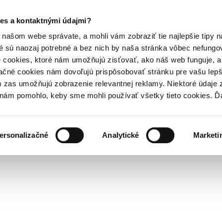
es a kontaktnými údajmi?
našom webe správate, a mohli vám zobraziť tie najlepšie tipy n
é sú naozaj potrebné a bez nich by naša stránka vôbec nefung
 cookies, ktoré nám umožňujú zisťovať, ako náš web funguje, a 
ačné cookies nám dovoľujú prispôsobovať stránku pre vašu lepši
zas umožňujú zobrazenie relevantnej reklamy. Niektoré údaje z
y nám pomohlo, keby sme mohli používať všetky tieto cookies. 
ersonalizačné
Analytické
Marketi