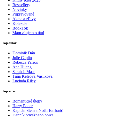
Knihy roka 2025
Bestsellery
Novinky
Pripravované
Akcie a zľavy
Kolekcie
BookTok
Mám záujem o titul
Top autori
Dominik Dán
Julie Caplin
Rebecca Yarros
Ana Huang
Sarah J. Maas
Táňa Keleová Vasilková
Lucinda Riley
Top série
Romantické úteky
Harry Potter
Kapitán Stein a Notár Barbarič
Denník odvážneho bojka