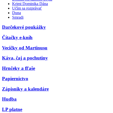
Krimi Dominika Dána
Učím sa rozprávať
Duna
Smradi
Darčekové poukážky
Čítačky e-kníh
Vecičky od Martinusu
Káva, čaj a pochutiny
Hrnčeky a fľaše
Papiernictvo
Zápisníky a kalendáre
Hudba
LP platne