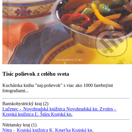
Tisíc polievok z celého sveta
Kuchárska kniha "naj-polievok" s viac ako 1000 farebnými
fotografiami...
Banskobystrický kraj (2)
Lučenec -
Novohradská knižnica
Novohradská kn.
Zvolen -
Krajská knižnica Ľ. Štúra
Krajská kn.
Nitriansky kraj (1)
Nitra -
Krajská knižnica K. Kmeťka
Krajská kn.