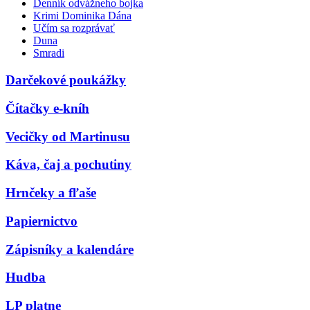
Denník odvážneho bojka
Krimi Dominika Dána
Učím sa rozprávať
Duna
Smradi
Darčekové poukážky
Čítačky e-kníh
Vecičky od Martinusu
Káva, čaj a pochutiny
Hrnčeky a fľaše
Papiernictvo
Zápisníky a kalendáre
Hudba
LP platne