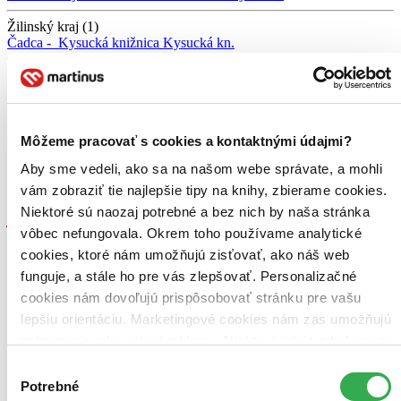
Žilinský kraj (1)
Čadca -
Kysucká knižnica
Kysucká kn.
Bratislavský kraj (0)
Košický kraj (0)
Prešovský kraj (0)
Môžeme pracovať s cookies a kontaktnými údajmi?
Aby sme vedeli, ako sa na našom webe správate, a mohli
Trenčiansky kraj (0)
vám zobraziť tie najlepšie tipy na knihy, zbierame cookies.
Trnavský kraj (0)
Niektoré sú naozaj potrebné a bez nich by naša stránka
vôbec nefungovala. Okrem toho používame analytické
Zdroj informácií:
Infogate.sk
. Údaje hovoria o tom, že kniha je v
evidencii danej knižnice, môže však už byť aktuálne požičaná. Tu
cookies, ktoré nám umožňujú zisťovať, ako náš web
nájdete
zoznam všetkých viac ako 200 slovenských knižníc
, o
funguje, a stále ho pre vás zlepšovať. Personalizačné
ktorých máme údaje.
cookies nám dovoľujú prispôsobovať stránku pre vašu
Naši škriatkovia odporúčajú
lepšiu orientáciu. Marketingové cookies nám zas umožňujú
zobrazenie relevantnej reklamy. Niektoré údaje zdieľame aj
Predchádzajúce
Ďalšie
s tretími stranami. Veľmi by nám pomohlo, keby sme mohli
Výber
používať všetky tieto cookies. Ďakujeme!
Potrebné
súhlasu