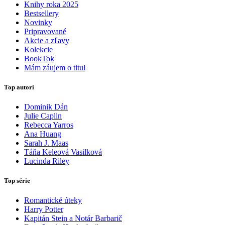
Knihy roka 2025
Bestsellery
Novinky
Pripravované
Akcie a zľavy
Kolekcie
BookTok
Mám záujem o titul
Top autori
Dominik Dán
Julie Caplin
Rebecca Yarros
Ana Huang
Sarah J. Maas
Táňa Keleová Vasilková
Lucinda Riley
Top série
Romantické úteky
Harry Potter
Kapitán Stein a Notár Barbarič