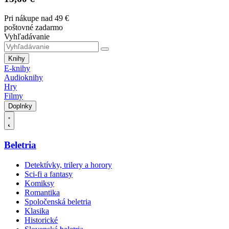
Pri nákupe nad 49 €
poštovné zadarmo
Vyhľadávanie
Knihy
E-knihy
Audioknihy
Hry
Filmy
Doplnky
Beletria
Detektívky, trilery a horory
Sci-fi a fantasy
Komiksy
Romantika
Spoločenská beletria
Klasika
Historické