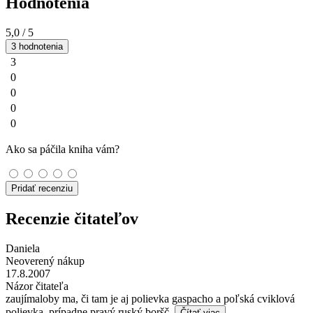
Hodnotenia
5,0
/ 5
3 hodnotenia
3
0
0
0
0
Ako sa páčila kniha vám?
Pridať recenziu
Recenzie čitateľov
Daniela
Neoverený nákup
17.8.2007
Názor čitateľa
zaujímaloby ma, či tam je aj polievka gaspacho a poľská cviklová
polievka, prípadne pravý ruský boršč.
Čítať viac