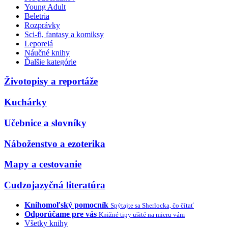
Young Adult
Beletria
Rozprávky
Sci-fi, fantasy a komiksy
Leporelá
Náučné knihy
Ďalšie kategórie
Životopisy a reportáže
Kuchárky
Učebnice a slovníky
Náboženstvo a ezoterika
Mapy a cestovanie
Cudzojazyčná literatúra
Knihomoľský pomocník
Spýtajte sa Sherlocka, čo čítať
Odporúčame pre vás
Knižné tipy ušité na mieru vám
Všetky knihy