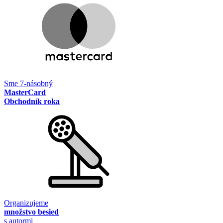
Sme 7-násobný
MasterCard
Obchodník roka
Organizujeme
množstvo besied
s autormi