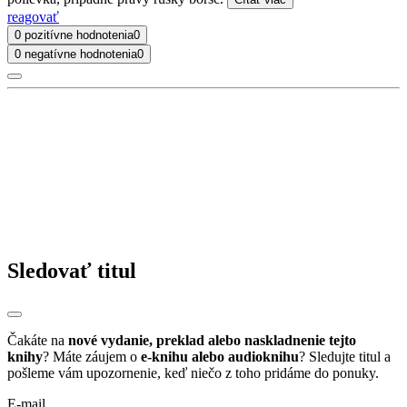
reagovať
0 pozitívne hodnotenia
0
0 negatívne hodnotenia
0
Sledovať titul
Čakáte na
nové vydanie, preklad alebo naskladnenie tejto
knihy
? Máte záujem o
e-knihu alebo audioknihu
? Sledujte titul a
pošleme vám upozornenie, keď niečo z toho pridáme do ponuky.
E-mail