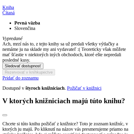
Kniha
Čítaná
Pevná väzba
Slovenčina
Vypredané
Ach, mrzí nás to, z tejto knihy sa už predali všetky výtlačky a
nemáme ju na sklade my ani vydavateľ :( Teoreticky však môžete
mať šťastie v niektorých iných obchodoch, ktoré ešte nepredali
posledné kusy.
Sledovať dostupnosť
Rezervovať v kníhkupectve
Pridať do zoznamu
Dostupné v
štyroch knižniciach
.
Požičať v knižnici
V ktorých knižniciach majú túto knihu?
Chcete si túto knihu požičať z knižnice? Toto je zoznam knižníc, v
ktorých ju majú. Po kliknutí na názov vás presmerujeme priamo na