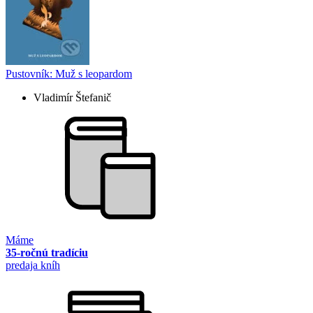
Pustovník: Muž s leopardom
Vladimír Štefanič
Máme
35-ročnú tradíciu
predaja kníh