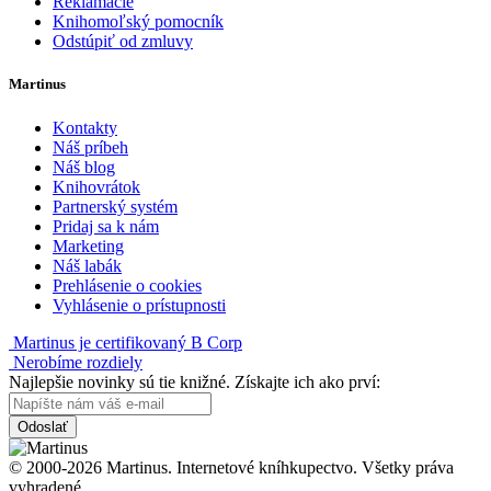
Reklamácie
Knihomoľský pomocník
Odstúpiť od zmluvy
Martinus
Kontakty
Náš príbeh
Náš blog
Knihovrátok
Partnerský systém
Pridaj sa k nám
Marketing
Náš labák
Prehlásenie o cookies
Vyhlásenie o prístupnosti
Martinus je certifikovaný B Corp
Nerobíme rozdiely
Najlepšie novinky sú tie knižné. Získajte ich ako prví:
Odoslať
© 2000-2026 Martinus. Internetové kníhkupectvo. Všetky práva
vyhradené.