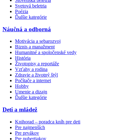
Slovenská beletria
Svetová beletria
Poézia
Ďalšie kategórie
Náučná a odborná
Motivácia a sebarozvoj
Biznis a manažment
Humanitné a spoločenské vedy
História
Životopisy a reportáže
Vzťahy a rodina
Zdravie a životný štýl
Počítače a internet
Hobby
Umenie a dizajn
Ďalšie kategórie
Deti a mládež
Knihorad – poradca kníh pre deti
Pre najmenších
Pre prvákov
Pre pubertiakov