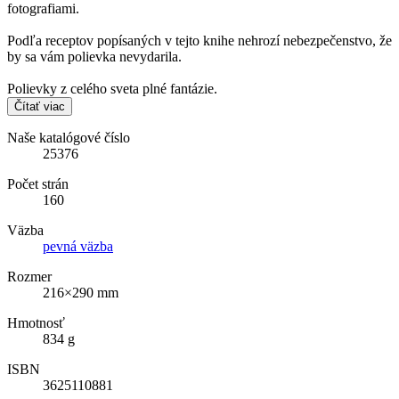
fotografiami.
Podľa receptov popísaných v tejto knihe nehrozí nebezpečenstvo, že
by sa vám polievka nevydarila.
Polievky z celého sveta plné fantázie.
Čítať viac
Naše katalógové číslo
25376
Počet strán
160
Väzba
pevná väzba
Rozmer
216×290 mm
Hmotnosť
834 g
ISBN
3625110881