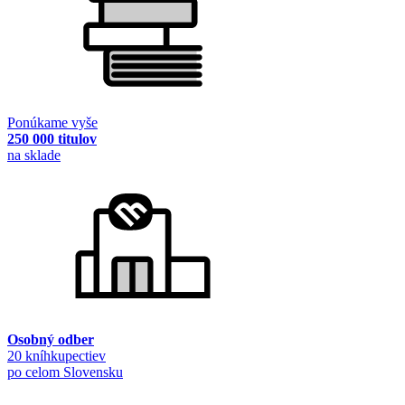
Ponúkame vyše
250 000 titulov
na sklade
Osobný odber
20 kníhkupectiev
po celom Slovensku