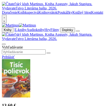
Doručenie
Kníhkupectvá
Knihovrátok
Poukážky
Knižný blog
Kontakt
E-knihy
Audioknihy
Hry
Filmy
Knihy
Doplnky
Vyhľadávanie
Prihlásiť
13,60 €