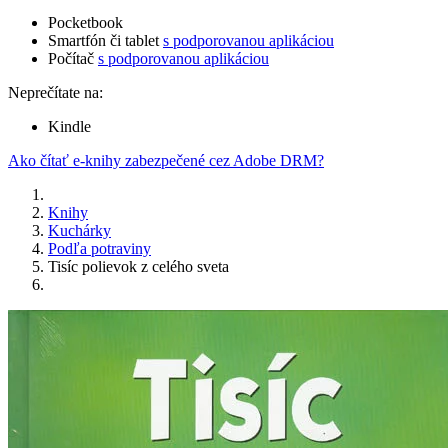
Pocketbook
Smartfón či tablet
s podporovanou aplikáciou
Počítač
s podporovanou aplikáciou
Neprečítate na:
Kindle
Ako čítať e-knihy zabezpečené cez Adobe DRM?
Knihy
Kuchárky
Podľa potraviny
Tisíc polievok z celého sveta