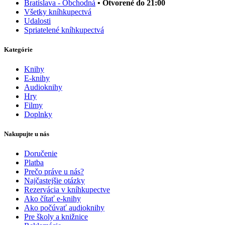
Bratislava - Obchodná
• Otvorené do 21:00
Všetky kníhkupectvá
Udalosti
Spriatelené kníhkupectvá
Kategórie
Knihy
E-knihy
Audioknihy
Hry
Filmy
Doplnky
Nakupujte u nás
Doručenie
Platba
Prečo práve u nás?
Najčastejšie otázky
Rezervácia v kníhkupectve
Ako čítať e-knihy
Ako počúvať audioknihy
Pre školy a knižnice