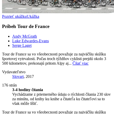
Pozrieť ukážku
Ukážka
Príbeh Tour de France
Andy McGrath
Luke Edwardes-Evans
Serge Laget
Tour de France sa vo všeobecnosti považuje za najväčšiu skúšku
športovej vytrvalosti. Počas troch týždňov cyklisti prejdú okolo 3
500 kilometrov, prekonajú pritom Alpy aj...
Čítať viac
Vydavateľstvo
Slovart
, 2017
176 strán
3-4 hodiny čítania
Vychádzame z priemerného údaju o rýchlosti čítania 230 slov
za minútu, od knihy ku knihe a čitateľa ku čitateľovi sa to
však môže líšiť.
Tour de France sa vo všeobecnosti považuje za najväčšiu skúšku