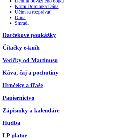
Denník odvážneho bojka
Krimi Dominika Dána
Učím sa rozprávať
Duna
Smradi
Darčekové poukážky
Čítačky e-kníh
Vecičky od Martinusu
Káva, čaj a pochutiny
Hrnčeky a fľaše
Papiernictvo
Zápisníky a kalendáre
Hudba
LP platne