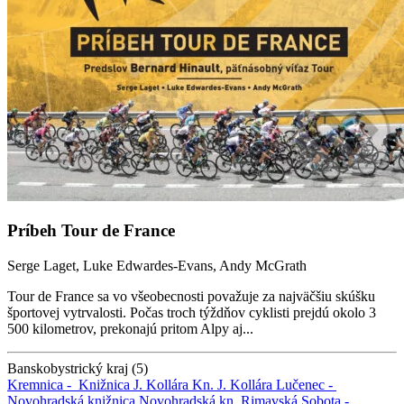
Príbeh Tour de France
Serge Laget, Luke Edwardes-Evans, Andy McGrath
Tour de France sa vo všeobecnosti považuje za najväčšiu skúšku
športovej vytrvalosti. Počas troch týždňov cyklisti prejdú okolo 3
500 kilometrov, prekonajú pritom Alpy aj...
Banskobystrický kraj (5)
Kremnica -
Knižnica J. Kollára
Kn. J. Kollára
Lučenec -
Novohradská knižnica
Novohradská kn.
Rimavská Sobota -