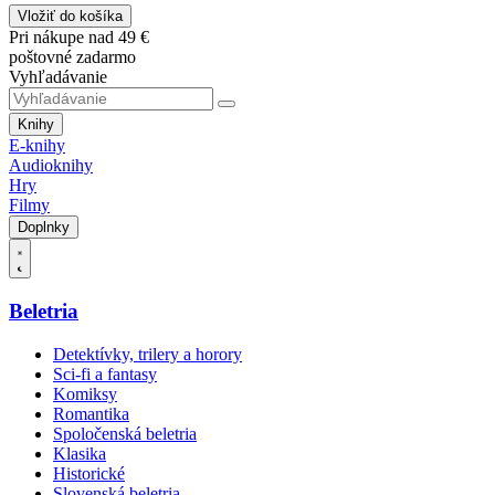
Vložiť do košíka
Pri nákupe nad 49 €
poštovné zadarmo
Vyhľadávanie
Knihy
E-knihy
Audioknihy
Hry
Filmy
Doplnky
Beletria
Detektívky, trilery a horory
Sci-fi a fantasy
Komiksy
Romantika
Spoločenská beletria
Klasika
Historické
Slovenská beletria