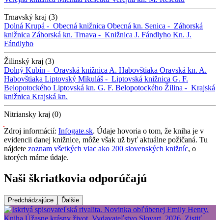
Trnavský kraj (3)
Dolná Krupá -
Obecná knižnica
Obecná kn.
Senica -
Záhorská
knižnica
Záhorská kn.
Trnava -
Knižnica J. Fándlyho
Kn. J.
Fándlyho
Žilinský kraj (3)
Dolný Kubín -
Oravská knižnica A. Habovštiaka
Oravská kn. A.
Habovštiaka
Liptovský Mikuláš -
Liptovská knižnica G. F.
Belopotockého
Liptovská kn. G. F. Belopotockého
Žilina -
Krajská
knižnica
Krajská kn.
Nitriansky kraj (0)
Zdroj informácií:
Infogate.sk
. Údaje hovoria o tom, že kniha je v
evidencii danej knižnice, môže však už byť aktuálne požičaná. Tu
nájdete
zoznam všetkých viac ako 200 slovenských knižníc
, o
ktorých máme údaje.
Naši škriatkovia odporúčajú
Predchádzajúce
Ďalšie