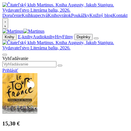
Doručenie
Kníhkupectvá
Knihovrátok
Poukážky
Knižný blog
Kontakt
E-knihy
Audioknihy
Hry
Filmy
Knihy
Doplnky
Vyhľadávanie
Prihlásiť
15,30 €