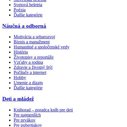
Svetová beletria
Poézia
Ďalšie kategórie
Náučná a odborná
Motivácia a sebarozvoj
Biznis a manažment
Humanitné a spoločenské vedy
História
Životopisy a reportáže
Vzťahy a rodina
Zdravie a životný štýl
Počítače a internet
Hobby
Umenie a dizajn
Ďalšie kategórie
Deti a mládež
Knihorad – poradca kníh pre deti
Pre najmenších
Pre prvákov
Pre pubertiakov