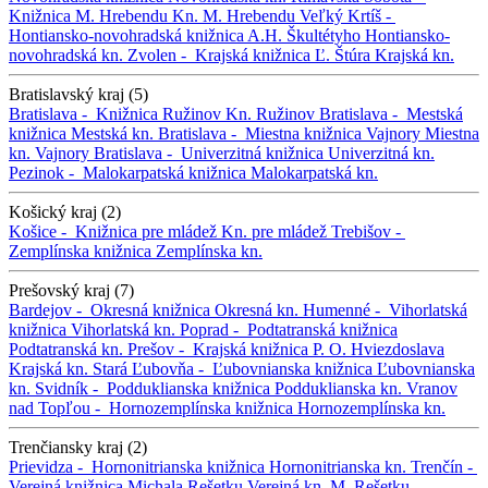
Knižnica M. Hrebendu
Kn. M. Hrebendu
Veľký Krtíš -
Hontiansko-novohradská knižnica A.H. Škultétyho
Hontiansko-
novohradská kn.
Zvolen -
Krajská knižnica Ľ. Štúra
Krajská kn.
Bratislavský kraj (5)
Bratislava -
Knižnica Ružinov
Kn. Ružinov
Bratislava -
Mestská
knižnica
Mestská kn.
Bratislava -
Miestna knižnica Vajnory
Miestna
kn. Vajnory
Bratislava -
Univerzitná knižnica
Univerzitná kn.
Pezinok -
Malokarpatská knižnica
Malokarpatská kn.
Košický kraj (2)
Košice -
Knižnica pre mládež
Kn. pre mládež
Trebišov -
Zemplínska knižnica
Zemplínska kn.
Prešovský kraj (7)
Bardejov -
Okresná knižnica
Okresná kn.
Humenné -
Vihorlatská
knižnica
Vihorlatská kn.
Poprad -
Podtatranská knižnica
Podtatranská kn.
Prešov -
Krajská knižnica P. O. Hviezdoslava
Krajská kn.
Stará Ľubovňa -
Ľubovnianska knižnica
Ľubovnianska
kn.
Svidník -
Podduklianska knižnica
Podduklianska kn.
Vranov
nad Topľou -
Hornozemplínska knižnica
Hornozemplínska kn.
Trenčiansky kraj (2)
Prievidza -
Hornonitrianska knižnica
Hornonitrianska kn.
Trenčín -
Verejná knižnica Michala Rešetku
Verejná kn. M. Rešetku