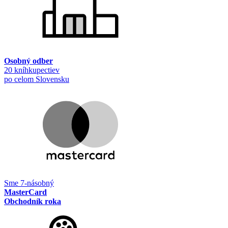
Osobný odber
20 kníhkupectiev
po celom Slovensku
Sme 7-násobný
MasterCard
Obchodník roka