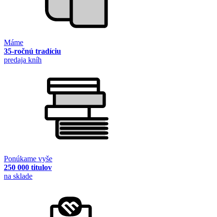
Máme
35-ročnú tradíciu
predaja kníh
Ponúkame vyše
250 000 titulov
na sklade