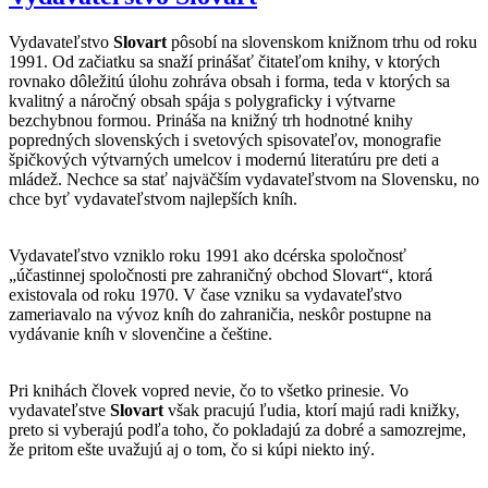
Vydavateľstvo
Slovart
pôsobí na slovenskom knižnom trhu od roku
1991. Od začiatku sa snaží prinášať čitateľom knihy, v ktorých
rovnako dôležitú úlohu zohráva obsah i forma, teda v ktorých sa
kvalitný a náročný obsah spája s polygraficky i výtvarne
bezchybnou formou. Prináša na knižný trh hodnotné knihy
popredných slovenských i svetových spisovateľov, monografie
špičkových výtvarných umelcov i modernú literatúru pre deti a
mládež. Nechce sa stať najväčším vydavateľstvom na Slovensku, no
chce byť vydavateľstvom najlepších kníh.
Vydavateľstvo vzniklo roku 1991 ako dcérska spoločnosť
„účastinnej spoločnosti pre zahraničný obchod Slovart“, ktorá
existovala od roku 1970. V čase vzniku sa vydavateľstvo
zameriavalo na vývoz kníh do zahraničia, neskôr postupne na
vydávanie kníh v slovenčine a češtine.
Pri knihách človek vopred nevie, čo to všetko prinesie. Vo
vydavateľstve
Slovart
však pracujú ľudia, ktorí majú radi knižky,
preto si vyberajú podľa toho, čo pokladajú za dobré a samozrejme,
že pritom ešte uvažujú aj o tom, čo si kúpi niekto iný.