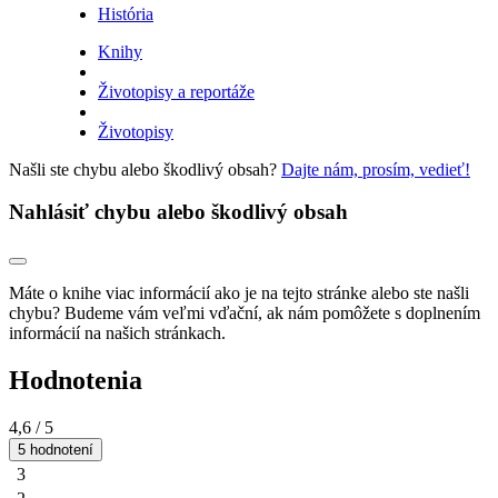
História
Knihy
Životopisy a reportáže
Životopisy
Našli ste chybu alebo škodlivý obsah?
Dajte nám, prosím, vedieť!
Nahlásiť chybu alebo škodlivý obsah
Máte o knihe viac informácií ako je na tejto stránke alebo ste našli
chybu? Budeme vám veľmi vďační, ak nám pomôžete s doplnením
informácií na našich stránkach.
Hodnotenia
4,6
/ 5
5 hodnotení
3