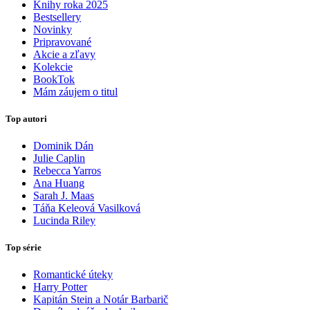
Knihy roka 2025
Bestsellery
Novinky
Pripravované
Akcie a zľavy
Kolekcie
BookTok
Mám záujem o titul
Top autori
Dominik Dán
Julie Caplin
Rebecca Yarros
Ana Huang
Sarah J. Maas
Táňa Keleová Vasilková
Lucinda Riley
Top série
Romantické úteky
Harry Potter
Kapitán Stein a Notár Barbarič