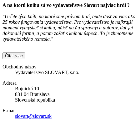
A na ktorú knihu sú vo vydavateľstve
Slovart
najviac hrdí ?
"Určite tých kníh, na ktoré sme právom hrdí, bude dosť za viac ako
25 rokov fungovania vydavateľstva. Pre vydavateľstvo je najkrajší
moment vymyslieť si knihu, nájsť na ňu správnych autorov, dať jej
dokonalú formu, a potom zožať s knihou úspech. To je zhmotnenie
vydavateľského remesla."
Čítať viac
Obchodný názov
Vydavateľstvo SLOVART, s.r.o.
Adresa
Bojnická 10
831 04 Bratislava
Slovenská republika
E-mail
slovart@slovart.sk