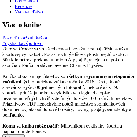
Podrobnosti
Recenzie
Vydavateľstvo
Viac o knihe
Pozrieť ukážku
Ukážka
#cyklistika
#športovci
Tour de France
sa vo všeobecnosti považuje za najväčšiu skúšku
športovej vytrvalosti. Počas troch týždňov cyklisti prejdú okolo 3
500 kilometrov, prekonajú pritom Alpy aj Pyreneje, a napokon
skončia v Paríži na slávnej avenue Champs-Élysées.
Knižka oboznamuje čitateľov so
všetkými významnými etapami a
ročníkmi
týchto pretekov vrátane ročníka 2016. Texty, ktoré
sprevádza vyše 300 jedinečných fotografií, niektoré až z 19.
storočia, prinášajú príbehy cyklistických legiend a opisy
nezabudnuteľných chvíľ z dejín týchto vyše 100-ročných pretekov.
Priaznivcov TDF nepochybne poteší množstvo spomienkových
dokumentov, ako sú dobové brožúry, noviny, plagáty, samolepky a
pohľadnice.
Komu sa kniha môže páčiť:
Milovníkom cyklistiky, športu a
najmä Tour de France.