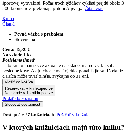
športovej vytrvalosti. Počas troch týždňov cyklisti prejdú okolo 3
500 kilometrov, prekonajú pritom Alpy aj...
Čítať viac
Kniha
Čítaná
Pevná väzba s prebalom
Slovenčina
Cena:
15,30 €
Na sklade 1 ks
Posielame ihneď
Túto knihu máme síce aktuálne na sklade, máme však už iba
posledné kusy. Ak ju chcete mať rýchlo, ponáhľajte sa! Dodanie
ďalších môže trvať dlhšie, zvyčajne do 31 dní.
Vložiť do košíka
Rezervovať v kníhkupectve
Na sklade v 1 kníhkupectve
Pridať do zoznamu
Sledovať dostupnosť
Dostupné v
27 knižniciach
.
Požičať v knižnici
V ktorých knižniciach majú túto knihu?