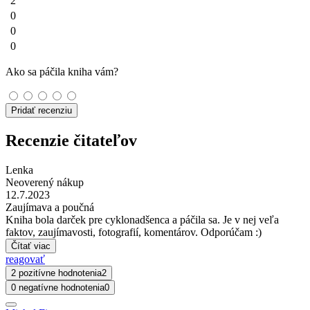
2
0
0
0
Ako sa páčila kniha vám?
Pridať recenziu
Recenzie čitateľov
Lenka
Neoverený nákup
12.7.2023
Zaujímava a poučná
Kniha bola darček pre cyklonadšenca a páčila sa. Je v nej veľa
faktov, zaujímavosti, fotografií, komentárov. Odporúčam :)
Čítať viac
reagovať
2 pozitívne hodnotenia
2
0 negatívne hodnotenia
0