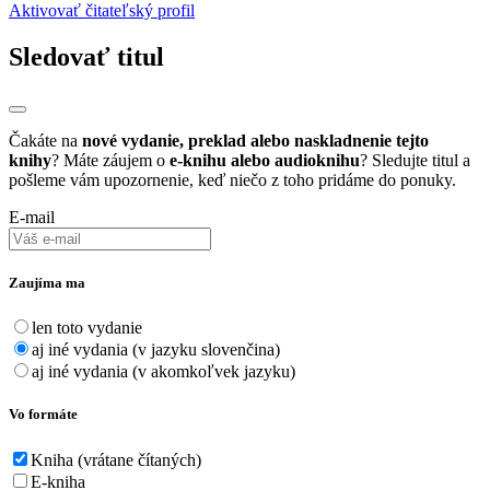
Aktivovať čitateľský profil
Sledovať titul
Čakáte na
nové vydanie, preklad alebo naskladnenie tejto
knihy
? Máte záujem o
e-knihu alebo audioknihu
? Sledujte titul a
pošleme vám upozornenie, keď niečo z toho pridáme do ponuky.
E-mail
Zaujíma ma
len toto vydanie
aj iné vydania (v jazyku slovenčina)
aj iné vydania (v akomkoľvek jazyku)
Vo formáte
Kniha (vrátane čítaných)
E-kniha