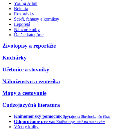
Young Adult
Beletria
Rozprávky
Sci-fi, fantasy a komiksy
Leporelá
Náučné knihy
Ďalšie kategórie
Životopisy a reportáže
Kuchárky
Učebnice a slovníky
Náboženstvo a ezoterika
Mapy a cestovanie
Cudzojazyčná literatúra
Knihomoľský pomocník
Spýtajte sa Sherlocka, čo čítať
Odporúčame pre vás
Knižné tipy ušité na mieru vám
Všetky knihy