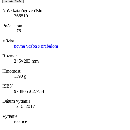
Čítať viac
Naše katalógové číslo
266810
Počet strán
176
Väzba
pevná väzba s prebalom
Rozmer
245×283 mm
Hmotnosť
1190 g
ISBN
9788055627434
Dátum vydania
12. 6. 2017
Vydanie
reedice