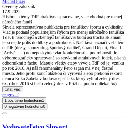
Michal Fizer
Overený zákazník
17.9.2022
História a témy TdF atraktívne spracované, viac vhodná pre menej
náročného fanúš
Skvela reprezentatívna publikácia pre fanúšikov športu a cyklistiky.
Viac je podaná populárnejším štýlom pre menej náročného fanúšika
TdF, tí náročnejší a zbehlejší fanúšikovia budú asi trocha sklamaní
lebo nejde príliš do hlbky a podrobností. Načrtáva naznačí veľa tém
o TdF (dresy, sponzoring, športový riaditeľ, Grand Départ, Final l
´Arrivé, … ) no neposkytuje viac konkrétností a podrobností. Je
výborne graficky spracovaná so stovkami atraktívnych fotiek, písaná
odborníkmi z fachu. Mapuje všetky etapy vývoja TdF od jej vzniku
po rok 2016. Aj náš fenomenálny Peťo sagan má v nej čestné
miesto. Jeho profil končí otázkou či vyrovná alebo prekoná rekord
nemca Erika Zabela v bodovacej súťaži, ktorý vyhral zelený dres
6x. (do r. 2016 si Peťo zelený dres v Príži na pódiu obliekal 5x)
Čítať viac
reagovať
1 pozitívne hodnotenie
1
0 negatívne hodnotenia
0
Vydavateľstvo Slovart