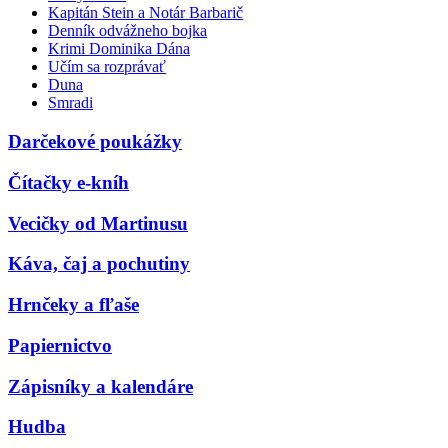
Kapitán Stein a Notár Barbarič
Denník odvážneho bojka
Krimi Dominika Dána
Učím sa rozprávať
Duna
Smradi
Darčekové poukážky
Čítačky e-kníh
Vecičky od Martinusu
Káva, čaj a pochutiny
Hrnčeky a fľaše
Papiernictvo
Zápisníky a kalendáre
Hudba