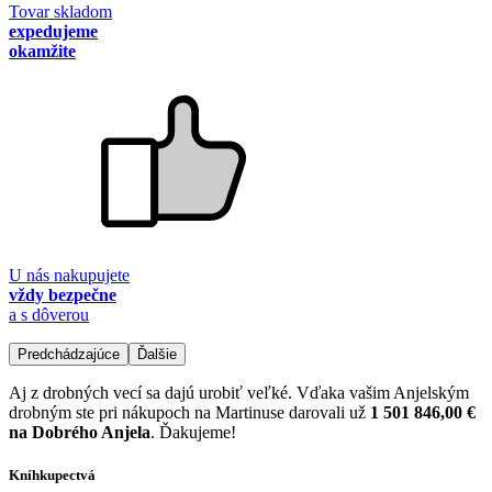
Tovar skladom
expedujeme
okamžite
U nás nakupujete
vždy bezpečne
a s dôverou
Predchádzajúce
Ďalšie
Aj z drobných vecí sa dajú urobiť veľké. Vďaka vašim Anjelským
drobným ste pri nákupoch na Martinuse darovali už
1 501 846,00 €
na Dobrého Anjela
. Ďakujeme!
Kníhkupectvá