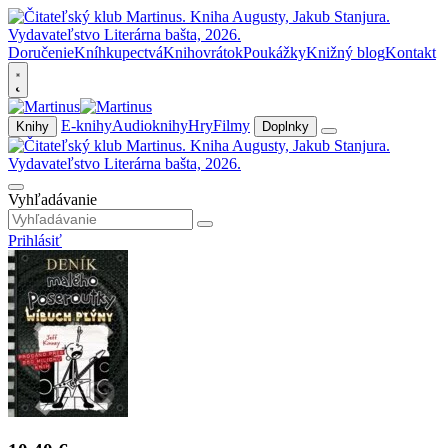
Doručenie
Kníhkupectvá
Knihovrátok
Poukážky
Knižný blog
Kontakt
E-knihy
Audioknihy
Hry
Filmy
Knihy
Doplnky
Vyhľadávanie
Prihlásiť