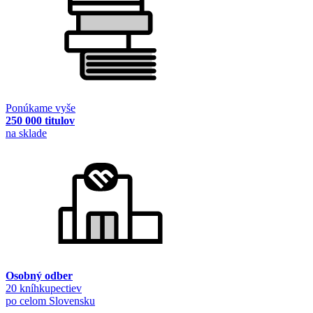
Ponúkame vyše
250 000 titulov
na sklade
Osobný odber
20 kníhkupectiev
po celom Slovensku