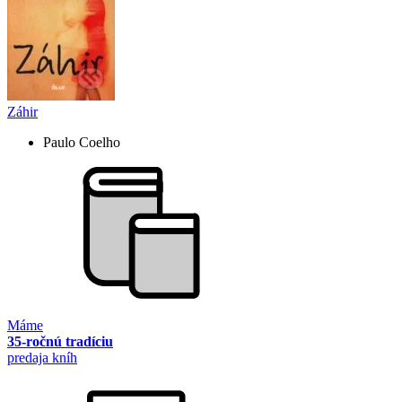
Záhir
Paulo Coelho
Máme
35-ročnú tradíciu
predaja kníh