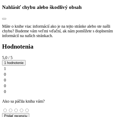
Nahlásiť chybu alebo škodlivý obsah
Máte o knihe viac informácií ako je na tejto stránke alebo ste našli
chybu? Budeme vám veľmi vďační, ak nám pomôžete s doplnením
informácií na našich stránkach.
Hodnotenia
5,0
/ 5
1 hodnotenie
1
0
0
0
0
Ako sa páčila kniha vám?
Pridať recenziu