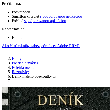
Prečítate na:
Pocketbook
Smartfón či tablet
s podporovanou aplikáciou
Počítač
s podporovanou aplikáciou
Neprečítate na:
Kindle
Ako čítať e-knihy zabezpečené cez Adobe DRM?
Knihy
Pre deti a mládež
Beletria pre deti
Rozprávky
Deník malého poseroutky 17