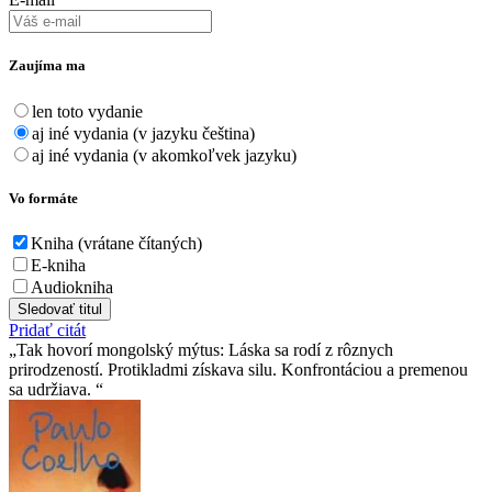
Zaujíma ma
len toto vydanie
aj iné vydania (v jazyku čeština)
aj iné vydania (v akomkoľvek jazyku)
Vo formáte
Kniha (vrátane čítaných)
E-kniha
Audiokniha
Sledovať titul
Pridať citát
Tak hovorí mongolský mýtus: Láska sa rodí z rôznych
prirodzeností. Protikladmi získava silu. Konfrontáciou a premenou
sa udržiava.