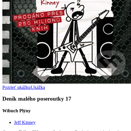
Pozrieť ukážku
Ukážka
Deník malého poseroutky 17
Wíbuch Plýny
Jeff Kinney