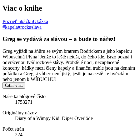
Viac o knihe
Pozrieť ukážku
Ukážka
#kapela
#rock
#sláva
Greg se vydává za slávou – a bude to nářez!
Greg vyjíždí na šňůru se svým bratrem Rodrickem a jeho kapelou
Wíbuschná Plýna! Jenže to ještě netuší, do čeho jde. Brzo pozná i
odvrácenou tvář rockové slávy. Probdělé noci, nezaplacené
koncerty, hádky mezi členy kapely a finanční trable jsou na denním
pořádku a Greg si vůbec není jistý, jestli je na cestě ke hvězdám…
nebo jenom k WÍBUCHU!
Čítať viac
Naše katalógové číslo
1753271
Originálny názov
Diary of a Wimpy Kid: Diper Överlöde
Počet strán
224