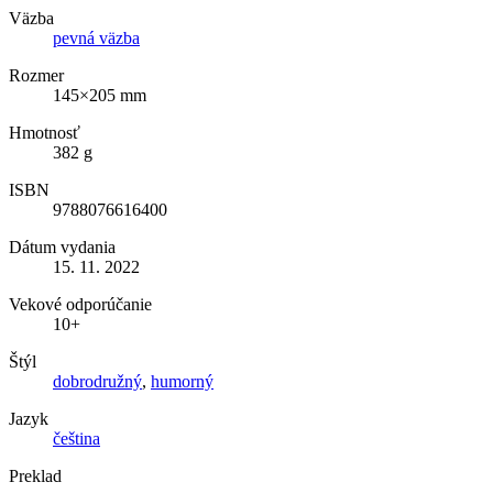
Väzba
pevná väzba
Rozmer
145×205 mm
Hmotnosť
382 g
ISBN
9788076616400
Dátum vydania
15. 11. 2022
Vekové odporúčanie
10+
Štýl
dobrodružný
,
humorný
Jazyk
čeština
Preklad