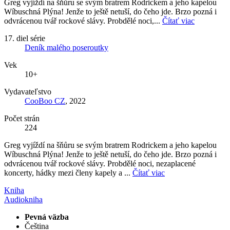
Greg vyjíždí na šňůru se svým bratrem Rodrickem a jeho kapelou
Wíbuschná Plýna! Jenže to ještě netuší, do čeho jde. Brzo pozná i
odvrácenou tvář rockové slávy. Probdělé noci,...
Čítať viac
17. diel série
Deník malého poseroutky
Vek
10+
Vydavateľstvo
CooBoo CZ
, 2022
Počet strán
224
Greg vyjíždí na šňůru se svým bratrem Rodrickem a jeho kapelou
Wíbuschná Plýna! Jenže to ještě netuší, do čeho jde. Brzo pozná i
odvrácenou tvář rockové slávy. Probdělé noci, nezaplacené
koncerty, hádky mezi členy kapely a ...
Čítať viac
Kniha
Audiokniha
Pevná väzba
Čeština