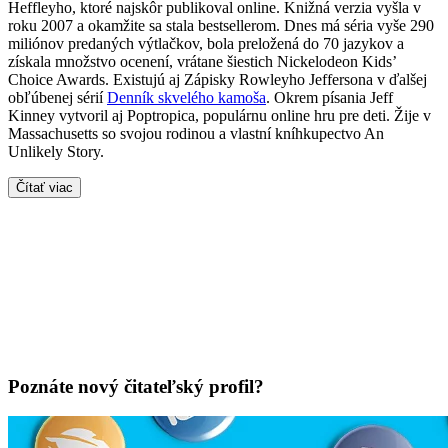
Heffleyho, ktoré najskôr publikoval online. Knižná verzia vyšla v
roku 2007 a okamžite sa stala bestsellerom. Dnes má séria vyše 290
miliónov predaných výtlačkov, bola preložená do 70 jazykov a
získala množstvo ocenení, vrátane šiestich Nickelodeon Kids’
Choice Awards. Existujú aj Zápisky Rowleyho Jeffersona v ďalšej
obľúbenej sérií
Denník skvelého kamoša
. Okrem písania Jeff
Kinney vytvoril aj Poptropica, populárnu online hru pre deti. Žije v
Massachusetts so svojou rodinou a vlastní kníhkupectvo An
Unlikely Story.
Čítať viac
Poznáte nový čitateľský profil?