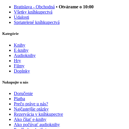
Bratislava - Obchodná
• Otvárame o 10:00
Všetky kníhkupectvá
Udalosti
Spriatelené kníhkupectvá
Kategórie
Knihy
E-knihy
Audioknihy
Hry
Filmy
Doplnky
Nakupujte u nás
Doručenie
Platba
Prečo práve u nás?
Najčastejšie otázky
Rezervácia v kníhkupectve
Ako čítať e-knihy
Ako počúvať audioknihy