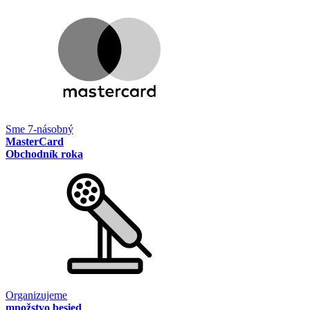
Sme 7-násobný
MasterCard
Obchodník roka
Organizujeme
množstvo besied