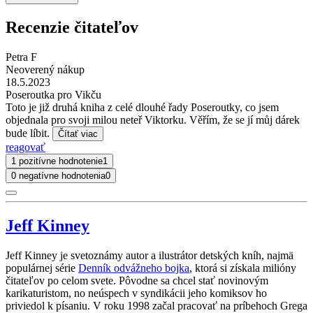
Recenzie čitateľov
Petra F
Neoverený nákup
18.5.2023
Poseroutka pro Vikču
Toto je již druhá kniha z celé dlouhé řady Poseroutky, co jsem
objednala pro svoji milou neteř Viktorku. Věřím, že se jí můj dárek
bude líbit.
Čítať viac
reagovať
1 pozitívne hodnotenie
1
0 negatívne hodnotenia
0
Jeff Kinney
Jeff Kinney je svetoznámy autor a ilustrátor detských kníh, najmä
populárnej série
Denník odvážneho bojka
, ktorá si získala milióny
čitateľov po celom svete. Pôvodne sa chcel stať novinovým
karikaturistom, no neúspech v syndikácii jeho komiksov ho
priviedol k písaniu. V roku 1998 začal pracovať na príbehoch Grega