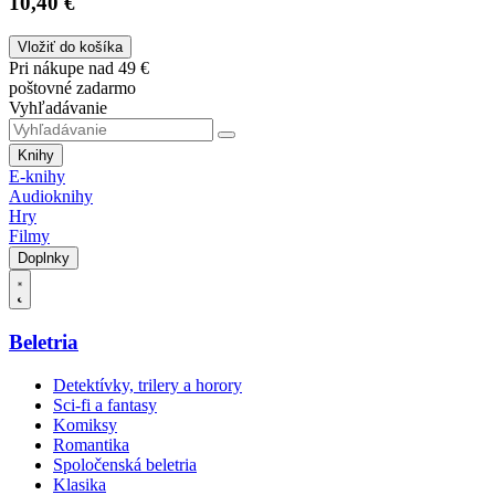
10,40 €
Vložiť do košíka
Pri nákupe nad 49 €
poštovné zadarmo
Vyhľadávanie
Knihy
E-knihy
Audioknihy
Hry
Filmy
Doplnky
Beletria
Detektívky, trilery a horory
Sci-fi a fantasy
Komiksy
Romantika
Spoločenská beletria
Klasika