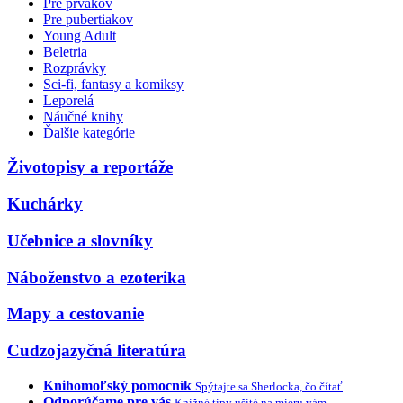
Pre prvákov
Pre pubertiakov
Young Adult
Beletria
Rozprávky
Sci-fi, fantasy a komiksy
Leporelá
Náučné knihy
Ďalšie kategórie
Životopisy a reportáže
Kuchárky
Učebnice a slovníky
Náboženstvo a ezoterika
Mapy a cestovanie
Cudzojazyčná literatúra
Knihomoľský pomocník
Spýtajte sa Sherlocka, čo čítať
Odporúčame pre vás
Knižné tipy ušité na mieru vám