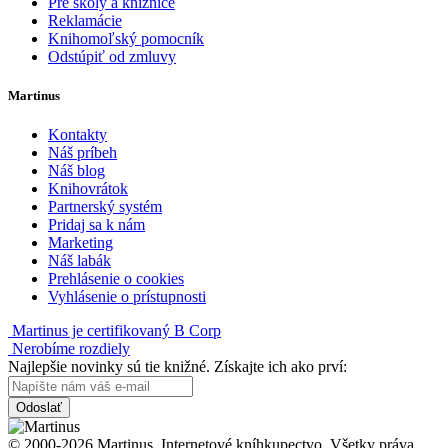
Pre školy a knižnice
Reklamácie
Knihomoľský pomocník
Odstúpiť od zmluvy
Martinus
Kontakty
Náš príbeh
Náš blog
Knihovrátok
Partnerský systém
Pridaj sa k nám
Marketing
Náš labák
Prehlásenie o cookies
Vyhlásenie o prístupnosti
Martinus je certifikovaný B Corp
Nerobíme rozdiely
Najlepšie novinky sú tie knižné. Získajte ich ako prví:
Odoslať
© 2000-2026 Martinus. Internetové kníhkupectvo. Všetky práva