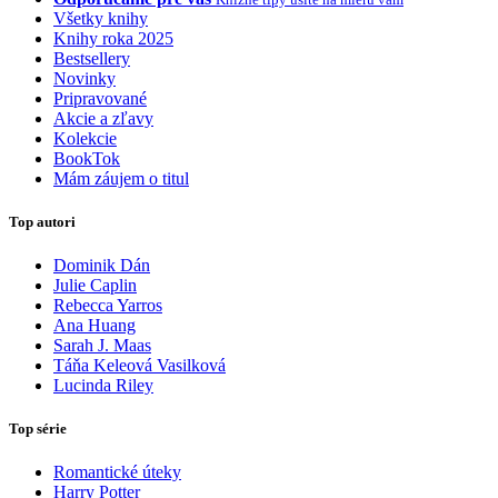
Všetky knihy
Knihy roka 2025
Bestsellery
Novinky
Pripravované
Akcie a zľavy
Kolekcie
BookTok
Mám záujem o titul
Top autori
Dominik Dán
Julie Caplin
Rebecca Yarros
Ana Huang
Sarah J. Maas
Táňa Keleová Vasilková
Lucinda Riley
Top série
Romantické úteky
Harry Potter