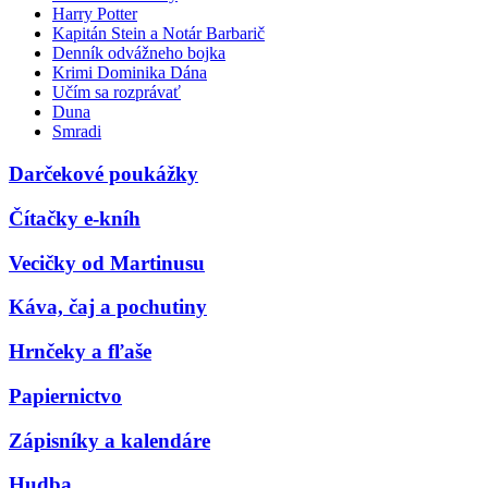
Harry Potter
Kapitán Stein a Notár Barbarič
Denník odvážneho bojka
Krimi Dominika Dána
Učím sa rozprávať
Duna
Smradi
Darčekové poukážky
Čítačky e-kníh
Vecičky od Martinusu
Káva, čaj a pochutiny
Hrnčeky a fľaše
Papiernictvo
Zápisníky a kalendáre
Hudba