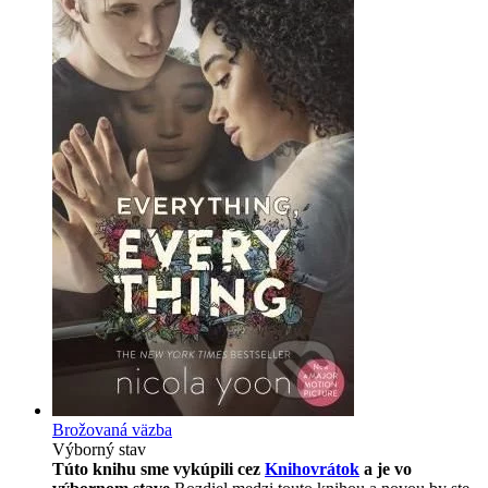
Brožovaná väzba
Výborný stav
Túto knihu sme vykúpili cez
Knihovrátok
a je vo