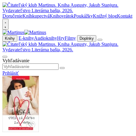
Doručenie
Kníhkupectvá
Knihovrátok
Poukážky
Knižný blog
Kontakt
E-knihy
Audioknihy
Hry
Filmy
Knihy
Doplnky
Vyhľadávanie
Prihlásiť