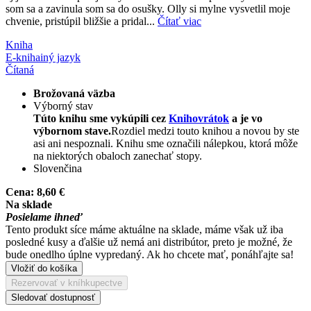
som sa a zavinula som sa do osušky. Olly si mylne vysvetlil moje
chvenie, pristúpil bližšie a pridal...
Čítať viac
Kniha
E-kniha
iný jazyk
Čítaná
Brožovaná väzba
Výborný stav
Túto knihu sme vykúpili cez
Knihovrátok
a je vo
výbornom stave.
Rozdiel medzi touto knihou a novou by ste
asi ani nespoznali. Knihu sme označili nálepkou, ktorá môže
na niektorých obaloch zanechať stopy.
Slovenčina
Cena:
8,60 €
Na sklade
Posielame ihneď
Tento produkt síce máme aktuálne na sklade, máme však už iba
posledné kusy a ďalšie už nemá ani distribútor, preto je možné, že
bude onedlho úplne vypredaný. Ak ho chcete mať, ponáhľajte sa!
Vložiť do košíka
Rezervovať v kníhkupectve
Sledovať dostupnosť