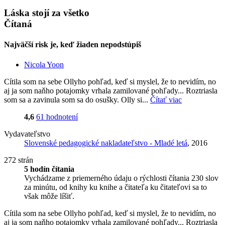
Láska stojí za všetko
Čítaná
Najväčší risk je, keď žiaden nepodstúpiš
Nicola Yoon
Cítila som na sebe Ollyho pohľad, keď si myslel, že to nevidím, no
aj ja som naňho potajomky vrhala zamilované pohľady... Roztriasla
som sa a zavinula som sa do osušky. Olly si...
Čítať viac
4,6
61 hodnotení
Vydavateľstvo
Slovenské pedagogické nakladateľstvo - Mladé letá
, 2016
272 strán
5 hodín čítania
Vychádzame z priemerného údaju o rýchlosti čítania 230 slov
za minútu, od knihy ku knihe a čitateľa ku čitateľovi sa to
však môže líšiť.
Cítila som na sebe Ollyho pohľad, keď si myslel, že to nevidím, no
aj ja som naňho potajomky vrhala zamilované pohľady... Roztriasla