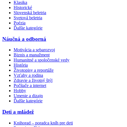
Klasika
Historické
Slovenská beletria
Svetová beletria
Poézia
Ďalšie kategórie
Náučná a odborná
Motivácia a sebarozvoj
Biznis a manažment
Humanitné a spoločenské vedy
História
Životopisy a reportáže
Vzťahy a rodina
Zdravie a životný štýl
Počítače a internet
Hobby
Umenie a dizajn
Ďalšie kategórie
Deti a mládež
Knihorad – poradca kníh pre deti