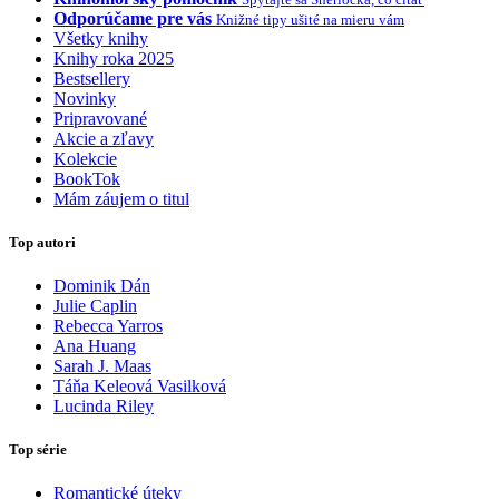
Odporúčame pre vás
Knižné tipy ušité na mieru vám
Všetky knihy
Knihy roka 2025
Bestsellery
Novinky
Pripravované
Akcie a zľavy
Kolekcie
BookTok
Mám záujem o titul
Top autori
Dominik Dán
Julie Caplin
Rebecca Yarros
Ana Huang
Sarah J. Maas
Táňa Keleová Vasilková
Lucinda Riley
Top série
Romantické úteky