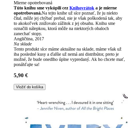
Mierne opotrebovaná
Túto knihu sme vykúpili cez
Knihovrátok
a je mierne
opotrebovaná.
Na tejto knihe už síce poznať, že ju niekto
čítal, môže jej chýbať prebal, nie je však poškodená tak, aby
to akokoľvek znižovalo zážitok z jej obsahu. Knihu sme
označili nálepkou, ktorá môže na niektorých obaloch
zanechať stopy.
Angličtina, 2017
Na sklade
Tento produkt síce máme aktuálne na sklade, máme však už
iba posledné kusy a ďalšie už nemá ani distribútor, preto je
možné, že bude onedlho úplne vypredaný. Ak ho chcete mať,
ponáhľajte sa!
5,90 €
Vložiť do košíka