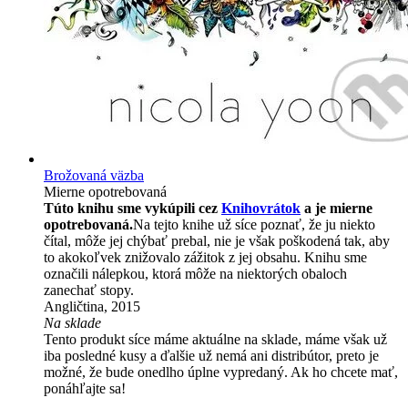
Brožovaná väzba
Mierne opotrebovaná
Túto knihu sme vykúpili cez
Knihovrátok
a je mierne
opotrebovaná.
Na tejto knihe už síce poznať, že ju niekto
čítal, môže jej chýbať prebal, nie je však poškodená tak, aby
to akokoľvek znižovalo zážitok z jej obsahu. Knihu sme
označili nálepkou, ktorá môže na niektorých obaloch
zanechať stopy.
Angličtina, 2015
Na sklade
Tento produkt síce máme aktuálne na sklade, máme však už
iba posledné kusy a ďalšie už nemá ani distribútor, preto je
možné, že bude onedlho úplne vypredaný. Ak ho chcete mať,
ponáhľajte sa!