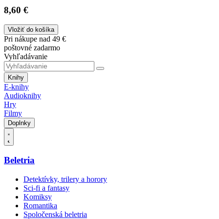
8,60 €
Vložiť do košíka
Pri nákupe nad 49 €
poštovné zadarmo
Vyhľadávanie
Knihy
E-knihy
Audioknihy
Hry
Filmy
Doplnky
Beletria
Detektívky, trilery a horory
Sci-fi a fantasy
Komiksy
Romantika
Spoločenská beletria