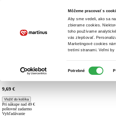
Doručenie
Kníhkupectvá
Knihovrátok
Poukážky
Knižný blog
Kontakt
Môžeme pracovať s cooki
Aby sme vedeli, ako sa na 
zbierame cookies. Niektor
E-knihy
Audioknihy
Hry
Filmy
Knihy
Doplnky
toho používame analytické
vás zlepšovať. Personaliz
Vyhľadávanie
Marketingové cookies nám 
tretími stranami. Veľmi b
Prihlásiť
Výber
Potrebné
P
súhlasu
9,69 €
Vložiť do košíka
Pri nákupe nad 49 €
poštovné zadarmo
Vyhľadávanie