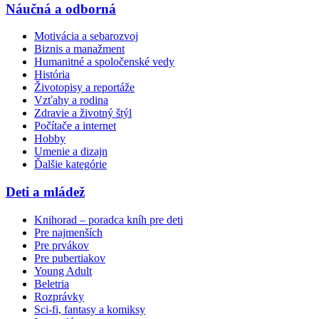
Náučná a odborná
Motivácia a sebarozvoj
Biznis a manažment
Humanitné a spoločenské vedy
História
Životopisy a reportáže
Vzťahy a rodina
Zdravie a životný štýl
Počítače a internet
Hobby
Umenie a dizajn
Ďalšie kategórie
Deti a mládež
Knihorad – poradca kníh pre deti
Pre najmenších
Pre prvákov
Pre pubertiakov
Young Adult
Beletria
Rozprávky
Sci-fi, fantasy a komiksy