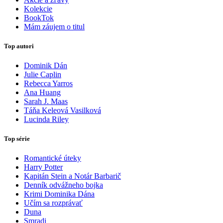
Kolekcie
BookTok
Mám záujem o titul
Top autori
Dominik Dán
Julie Caplin
Rebecca Yarros
Ana Huang
Sarah J. Maas
Táňa Keleová Vasilková
Lucinda Riley
Top série
Romantické úteky
Harry Potter
Kapitán Stein a Notár Barbarič
Denník odvážneho bojka
Krimi Dominika Dána
Učím sa rozprávať
Duna
Smradi