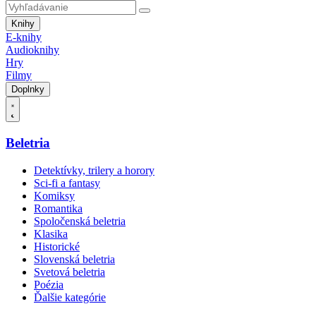
Knihy
E-knihy
Audioknihy
Hry
Filmy
Doplnky
Beletria
Detektívky, trilery a horory
Sci-fi a fantasy
Komiksy
Romantika
Spoločenská beletria
Klasika
Historické
Slovenská beletria
Svetová beletria
Poézia
Ďalšie kategórie