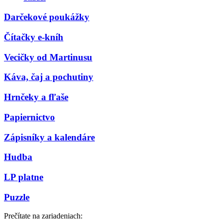
Darčekové poukážky
Čítačky e-kníh
Vecičky od Martinusu
Káva, čaj a pochutiny
Hrnčeky a fľaše
Papiernictvo
Zápisníky a kalendáre
Hudba
LP platne
Puzzle
Prečítate na zariadeniach: