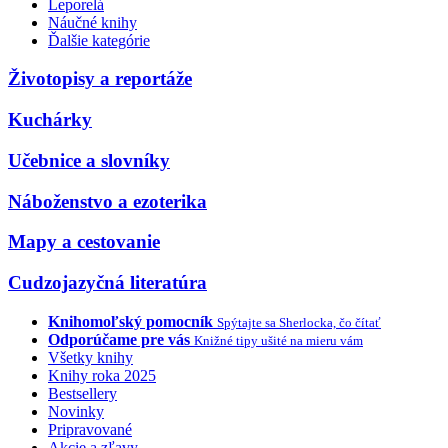
Leporelá
Náučné knihy
Ďalšie kategórie
Životopisy a reportáže
Kuchárky
Učebnice a slovníky
Náboženstvo a ezoterika
Mapy a cestovanie
Cudzojazyčná literatúra
Knihomoľský pomocník
Spýtajte sa Sherlocka, čo čítať
Odporúčame pre vás
Knižné tipy ušité na mieru vám
Všetky knihy
Knihy roka 2025
Bestsellery
Novinky
Pripravované
Akcie a zľavy