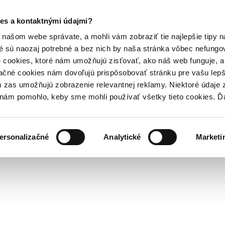
es a kontaktnými údajmi?
našom webe správate, a mohli vám zobraziť tie najlepšie tipy n
é sú naozaj potrebné a bez nich by naša stránka vôbec nefung
 cookies, ktoré nám umožňujú zisťovať, ako náš web funguje, a 
ačné cookies nám dovoľujú prispôsobovať stránku pre vašu lepši
zas umožňujú zobrazenie relevantnej reklamy. Niektoré údaje z
y nám pomohlo, keby sme mohli používať všetky tieto cookies. 
ersonalizačné
Analytické
Marketi