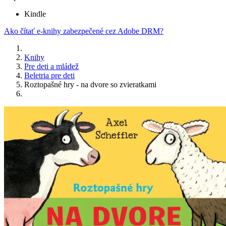
Kindle
Ako čítať e-knihy zabezpečené cez Adobe DRM?
Knihy
Pre deti a mládež
Beletria pre deti
Roztopašné hry - na dvore so zvieratkami