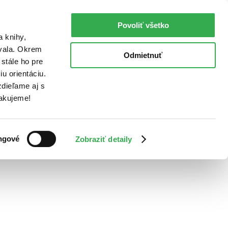
Povoliť všetko
a knihy,
ovala. Okrem
Odmietnuť
stále ho pre
u orientáciu.
dieľame aj s
Ďakujeme!
ngové
Zobraziť detaily