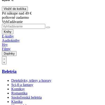
Vložiť do košíka
Pri nákupe nad 49 €
poštovné zadarmo
Vyhľadávanie
Knihy
E-knihy
Audioknihy
Hry
Filmy
Doplnky
Beletria
Detektívky, trilery a horory
Sci-fi a fantasy
Komiksy
Romantika
Spoločenská beletria
Klasika