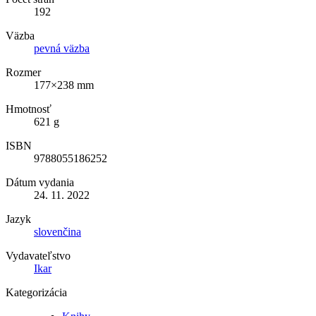
192
Väzba
pevná väzba
Rozmer
177×238 mm
Hmotnosť
621 g
ISBN
9788055186252
Dátum vydania
24. 11. 2022
Jazyk
slovenčina
Vydavateľstvo
Ikar
Kategorizácia