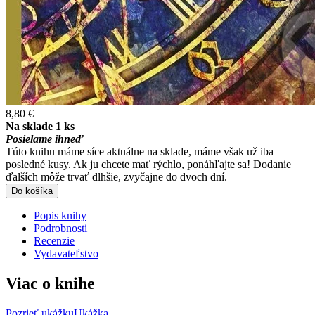
8,80 €
Na sklade 1 ks
Posielame ihneď
Túto knihu máme síce aktuálne na sklade, máme však už iba
posledné kusy. Ak ju chcete mať rýchlo, ponáhľajte sa! Dodanie
ďalších môže trvať dlhšie, zvyčajne do dvoch dní.
Do košíka
Popis knihy
Podrobnosti
Recenzie
Vydavateľstvo
Viac o knihe
Pozrieť ukážku
Ukážka