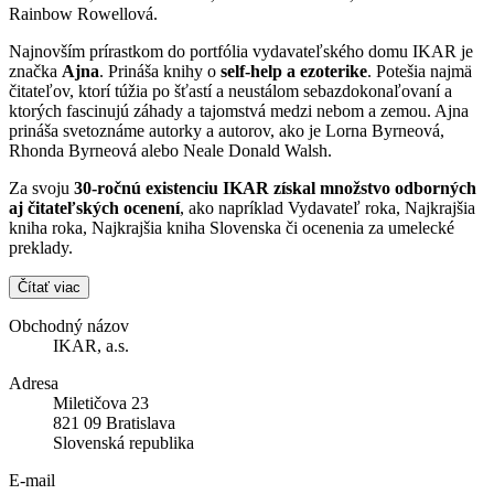
Rainbow Rowellová.
Najnovším prírastkom do portfólia vydavateľského domu IKAR je
značka
Ajna
. Prináša knihy o
self-help a ezoterike
. Potešia najmä
čitateľov, ktorí túžia po šťastí a neustálom sebazdokonaľovaní a
ktorých fascinujú záhady a tajomstvá medzi nebom a zemou. Ajna
prináša svetoznáme autorky a autorov, ako je Lorna Byrneová,
Rhonda Byrneová alebo Neale Donald Walsh.
Za svoju
30-ročnú existenciu IKAR získal množstvo odborných
aj čitateľských ocenení
, ako napríklad Vydavateľ roka, Najkrajšia
kniha roka, Najkrajšia kniha Slovenska či ocenenia za umelecké
preklady.
Čítať viac
Obchodný názov
IKAR, a.s.
Adresa
Miletičova 23
821 09 Bratislava
Slovenská republika
E-mail