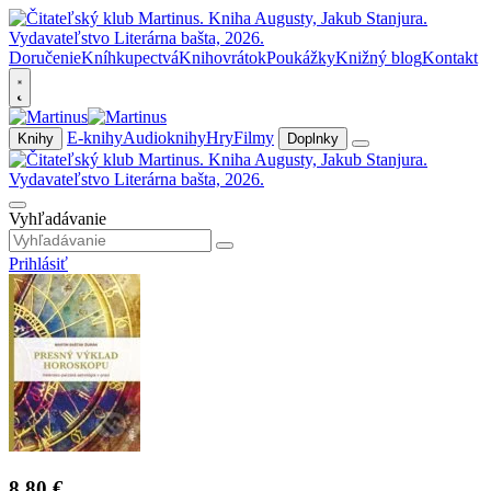
Doručenie
Kníhkupectvá
Knihovrátok
Poukážky
Knižný blog
Kontakt
E-knihy
Audioknihy
Hry
Filmy
Knihy
Doplnky
Vyhľadávanie
Prihlásiť
8,80 €