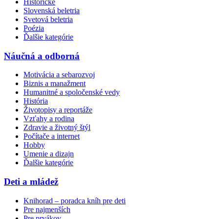
Historické
Slovenská beletria
Svetová beletria
Poézia
Ďalšie kategórie
Náučná a odborná
Motivácia a sebarozvoj
Biznis a manažment
Humanitné a spoločenské vedy
História
Životopisy a reportáže
Vzťahy a rodina
Zdravie a životný štýl
Počítače a internet
Hobby
Umenie a dizajn
Ďalšie kategórie
Deti a mládež
Knihorad – poradca kníh pre deti
Pre najmenších
Pre prvákov