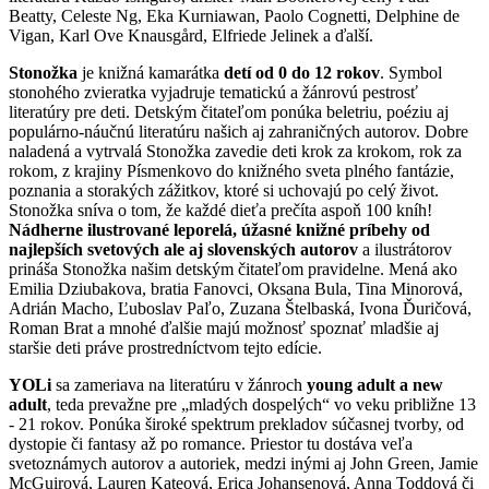
Beatty, Celeste Ng, Eka Kurniawan, Paolo Cognetti, Delphine de
Vigan, Karl Ove Knausgård, Elfriede Jelinek a ďalší.
Stonožka
je knižná kamarátka
detí od 0 do 12 rokov
. Symbol
stonohého zvieratka vyjadruje tematickú a žánrovú pestrosť
literatúry pre deti. Detským čitateľom ponúka beletriu, poéziu aj
populárno-náučnú literatúru našich aj zahraničných autorov. Dobre
naladená a vytrvalá Stonožka zavedie deti krok za krokom, rok za
rokom, z krajiny Písmenkovo do knižného sveta plného fantázie,
poznania a storakých zážitkov, ktoré si uchovajú po celý život.
Stonožka sníva o tom, že každé dieťa prečíta aspoň 100 kníh!
Nádherne ilustrované leporelá, úžasné knižné príbehy od
najlepších svetových ale aj slovenských autorov
a ilustrátorov
prináša Stonožka našim detským čitateľom pravidelne. Mená ako
Emilia Dziubakova, bratia Fanovci, Oksana Bula, Tina Minorová,
Adrián Macho, Ľuboslav Paľo, Zuzana Štelbaská, Ivona Ďuričová,
Roman Brat a mnohé ďalšie majú možnosť spoznať mladšie aj
staršie deti práve prostredníctvom tejto edície.
YOLi
sa zameriava na literatúru v žánroch
young adult a new
adult
, teda prevažne pre „mladých dospelých“ vo veku približne 13
- 21 rokov. Ponúka široké spektrum prekladov súčasnej tvorby, od
dystopie či fantasy až po romance. Priestor tu dostáva veľa
svetoznámych autorov a autoriek, medzi inými aj John Green, Jamie
McGuirová, Lauren Kateová, Erica Johansenová, Anna Toddová či