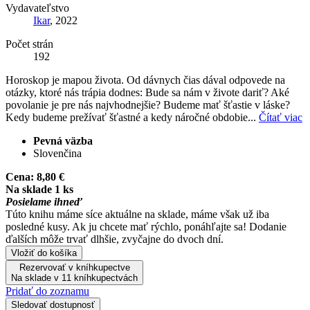
Vydavateľstvo
Ikar
, 2022
Počet strán
192
Horoskop je mapou života. Od dávnych čias dával odpovede na
otázky, ktoré nás trápia dodnes: Bude sa nám v živote dariť? Aké
povolanie je pre nás najvhodnejšie? Budeme mať šťastie v láske?
Kedy budeme prežívať šťastné a kedy náročné obdobie...
Čítať viac
Pevná väzba
Slovenčina
Cena:
8,80 €
Na sklade 1 ks
Posielame ihneď
Túto knihu máme síce aktuálne na sklade, máme však už iba
posledné kusy. Ak ju chcete mať rýchlo, ponáhľajte sa! Dodanie
ďalších môže trvať dlhšie, zvyčajne do dvoch dní.
Vložiť do košíka
Rezervovať v kníhkupectve
Na sklade v 11 kníhkupectvách
Pridať do zoznamu
Sledovať dostupnosť