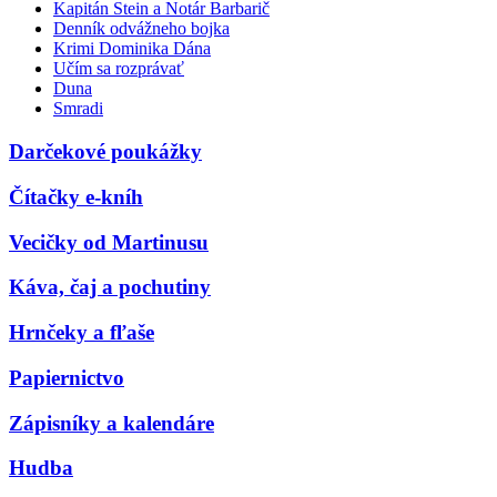
Kapitán Stein a Notár Barbarič
Denník odvážneho bojka
Krimi Dominika Dána
Učím sa rozprávať
Duna
Smradi
Darčekové poukážky
Čítačky e-kníh
Vecičky od Martinusu
Káva, čaj a pochutiny
Hrnčeky a fľaše
Papiernictvo
Zápisníky a kalendáre
Hudba