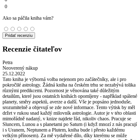
0
Ako sa páčila kniha vám?
Pridať recenziu
Recenzie čitateľov
Petra
Neoverený nákup
25.12.2022
Tato kniha je výborná volba nejenom pro začátečníky, ale i pro
pokročilé astrology. Žádná kniha na českém trhu se nezabývá tolika
různými predikcemi. Pozornost je věnována také důležitým
detailům, které jsou ostatních knihách opomíjeny - například spálené
planety, směry aspektů, averze a další. Vše je popsáno jednoduše,
srozumitelně a objevují se zde nové informace. Tento výtisk by měl
držet v rukou snad každý milovník astrologie. Autor je v této oblasti
mimořádně nadaný, v knize najdete řád, nikoliv chaos. Pracuje se
Sluncem, Lunou a s planetami po Saturn (i když mnozí z nás pracují
i s Uranem, Neptunem a Plutem, kniha bude i přesto každému
velkým přínosem). Za mě vydařené dílo, díky kterému se může