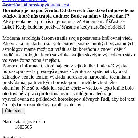
#astrológia
#horoskopy
#budúcnosť
Horoskop je mapou života. Od dávnych čias dával odpovede na
otázky, ktoré nás trápia dodnes: Bude sa nám v živote dariť?
Aké povolanie je pre nás najvhodnejšie? Budeme mať šťastie v
láske? Kedy budeme prežívať šťastné a kedy náročné obdobie?
Moderná astrológia časom stratila svoje postavenie kráľovnej vied.
Ale vďaka prekladom starých textov a snahe mnohých významných
astrológov máme možnosť vrátiť sa ku koreňom a znovu oživiť
tradičnú astrológiu, ktorá sa vďaka svojim skvelým výsledkom stáva
vo svete čoraz populárnejšou.
Pomocou informácií, ktoré nájdete v tejto knihe, bude váš výklad
horoskopu oveľa presnejší a jasnejší. Autor sa systematicky a od
základov venuje témam výkladu horoskopu narodenia, technikám
predvídania, partnerským horoskopom a metóde vhodného
okamihu. Nie sú to však len suché teórie – všetko v tejto knihe bolo
otestované v praxi profesionálnym astrológom a teória je
vysvetľovaná na príkladoch horoskopov slávnych ľudí, aby bol text
čo najviac zrozumiteľný a aplikovateľný.
Čítať viac
Naše katalógové číslo
1683585
Počet strán