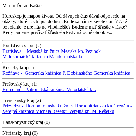
Martin Ďurán Bašták
Horoskop je mapou života. Od dávnych čias dával odpovede na
otázky, ktoré nás trápia dodnes: Bude sa nám v živote dariť? Aké
povolanie je pre nás najvhodnejšie? Budeme mať šťastie v láske?
Kedy budeme prežívať šťastné a kedy náročné obdobie...
Bratislavský kraj (2)
Bratislava -
Mestská knižnica
Mestská kn.
Pezinok -
Malokarpatská knižnica
Malokarpatská kn.
Košický kraj (1)
Rožňava -
Gemerská knižnica P. Dobšinského
Gemerská knižnica
Prešovský kraj (1)
Humenné -
Vihorlatská knižnica
Vihorlatská kn.
Trenčiansky kraj (2)
Prievidza -
Hornonitrianska knižnica
Hornonitrianska kn.
Trenčín -
Verejná knižnica Michala Rešetku
Verejná kn. M. Rešetku
Banskobystrický kraj (0)
Nitriansky kraj (0)