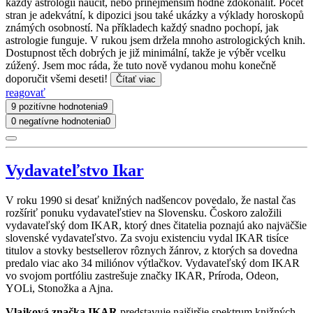
každý astrologii naučit, nebo přinejmenším hodně zdokonalit. Počet
stran je adekvátní, k dipozici jsou také ukázky a výklady horoskopů
známých osobností. Na příkladech každý snadno pochopí, jak
astrologie funguje. V rukou jsem držela mnoho astrologických knih.
Dostupnost těch dobrých je již minimální, takže je výběr vcelku
zúžený. Jsem moc ráda, že tuto nově vydanou mohu konečně
doporučit všemi deseti!
Čítať viac
reagovať
9 pozitívne hodnotenia
9
0 negatívne hodnotenia
0
Vydavateľstvo Ikar
V roku 1990 si desať knižných nadšencov povedalo, že nastal čas
rozšíriť ponuku vydavateľstiev na Slovensku. Čoskoro založili
vydavateľský dom IKAR, ktorý dnes čitatelia poznajú ako najväčšie
slovenské vydavateľstvo. Za svoju existenciu vydal IKAR tisíce
titulov a stovky bestsellerov rôznych žánrov, z ktorých sa dovedna
predalo viac ako 34 miliónov výtlačkov. Vydavateľský dom IKAR
vo svojom portfóliu zastrešuje značky IKAR, Príroda, Odeon,
YOLi, Stonožka a Ajna.
Vlajková značka IKAR
predstavuje najširšie spektrum knižných