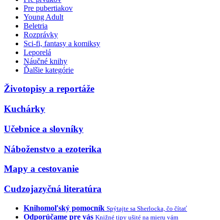
Pre pubertiakov
Young Adult
Beletria
Rozprávky
Sci-fi, fantasy a komiksy
Leporelá
Náučné knihy
Ďalšie kategórie
Životopisy a reportáže
Kuchárky
Učebnice a slovníky
Náboženstvo a ezoterika
Mapy a cestovanie
Cudzojazyčná literatúra
Knihomoľský pomocník
Spýtajte sa Sherlocka, čo čítať
Odporúčame pre vás
Knižné tipy ušité na mieru vám