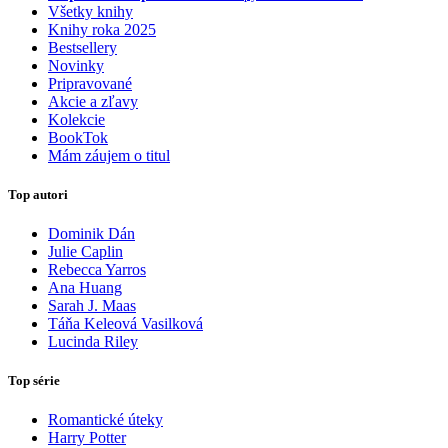
Všetky knihy
Knihy roka 2025
Bestsellery
Novinky
Pripravované
Akcie a zľavy
Kolekcie
BookTok
Mám záujem o titul
Top autori
Dominik Dán
Julie Caplin
Rebecca Yarros
Ana Huang
Sarah J. Maas
Táňa Keleová Vasilková
Lucinda Riley
Top série
Romantické úteky
Harry Potter