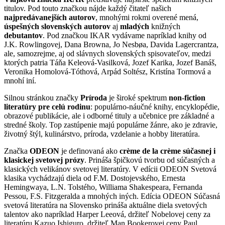
titulov. Pod touto značkou nájde každý čitateľ našich
najpredávanejších autorov
, mnohými rokmi overené mená,
úspešných slovenských autorov
aj
mladých
knižných
debutantov
. Pod značkou IKAR vydávame napríklad knihy od
J.K. Rowlingovej, Dana Browna, Jo Nesbøa, Davida Lagercrantza,
ale, samozrejme, aj od slávnych slovenských spisovateľov, medzi
ktorých patria Táňa Keleová-Vasilková, Jozef Karika, Jozef Banáš,
Veronika Homolová-Tóthová, Arpád Soltész, Kristína Tormová a
mnohí iní.
Silnou stránkou značky
Príroda
je široké spektrum
non-fiction
literatúry pre celú rodinu
: populárno-náučné knihy, encyklopédie,
obrazové publikácie, ale i odborné tituly a učebnice pre základné a
stredné školy. Top zastúpenie majú populárne žánre, ako je zdravie,
životný štýl, kulinárstvo, príroda, vzdelanie a hobby literatúra.
Značka
ODEON
je definovaná ako
crème de la crème súčasnej i
klasickej svetovej prózy
. Prináša špičkovú tvorbu od súčasných a
klasických velikánov svetovej literatúry. V edícii ODEON Svetová
klasika vychádzajú diela od F.M. Dostojevského, Ernesta
Hemingwaya, L.N. Tolstého, Williama Shakespeara, Fernanda
Pessou, F.S. Fitzgeralda a mnohých iných. Edícia ODEON Súčasná
svetová literatúra na Slovensko prináša aktuálne diela svetových
talentov ako napríklad Harper Leeová, držiteľ Nobelovej ceny za
literatúru Kazuo Ishiguro, držiteľ Man Bookerovej ceny Paul