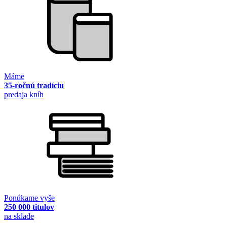
Máme
35-ročnú tradíciu
predaja kníh
Ponúkame vyše
250 000 titulov
na sklade