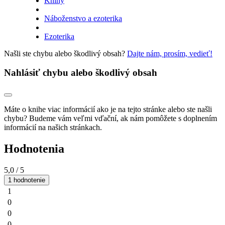
Knihy
Náboženstvo a ezoterika
Ezoterika
Našli ste chybu alebo škodlivý obsah?
Dajte nám, prosím, vedieť!
Nahlásiť chybu alebo škodlivý obsah
Máte o knihe viac informácií ako je na tejto stránke alebo ste našli
chybu? Budeme vám veľmi vďační, ak nám pomôžete s doplnením
informácií na našich stránkach.
Hodnotenia
5,0
/ 5
1 hodnotenie
1
0
0
0