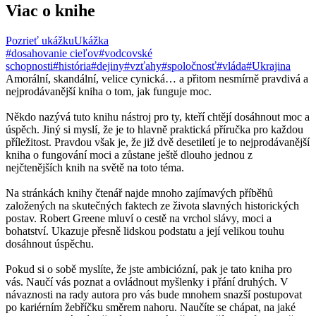
Viac o knihe
Pozrieť ukážku
Ukážka
#dosahovanie cieľov
#vodcovské
schopnosti
#história
#dejiny
#vzťahy
#spoločnosť
#vláda
#Ukrajina
Amorální, skandální, velice cynická… a přitom nesmírně pravdivá a
nejprodávanější kniha o tom, jak funguje moc.
Někdo nazývá tuto knihu nástroj pro ty, kteří chtějí dosáhnout moc a
úspěch. Jiný si myslí, že je to hlavně praktická příručka pro každou
příležitost. Pravdou však je, že již dvě desetiletí je to nejprodávanější
kniha o fungování moci a zůstane ještě dlouho jednou z
nejčtenějších knih na světě na toto téma.
Na stránkách knihy čtenář najde mnoho zajímavých příběhů
založených na skutečných faktech ze života slavných historických
postav. Robert Greene mluví o cestě na vrchol slávy, moci a
bohatství. Ukazuje přesně lidskou podstatu a její velikou touhu
dosáhnout úspěchu.
Pokud si o sobě myslíte, že jste ambiciózní, pak je tato kniha pro
vás. Naučí vás poznat a ovládnout myšlenky i přání druhých. V
návaznosti na rady autora pro vás bude mnohem snazší postupovat
po kariérním žebříčku směrem nahoru. Naučíte se chápat, na jaké