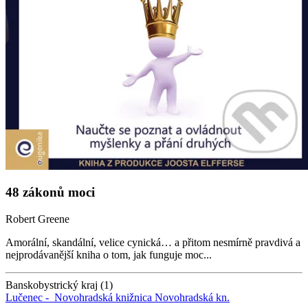
48 zákonů moci
Robert Greene
Amorální, skandální, velice cynická… a přitom nesmírně pravdivá a
nejprodávanější kniha o tom, jak funguje moc...
Banskobystrický kraj (1)
Lučenec -
Novohradská knižnica
Novohradská kn.