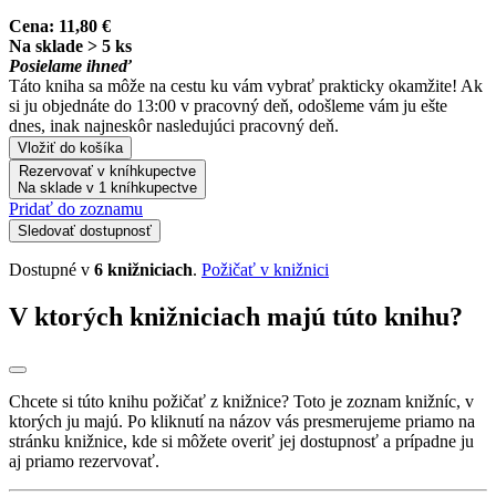
Cena:
11,80 €
Na sklade > 5 ks
Posielame ihneď
Táto kniha sa môže na cestu ku vám vybrať prakticky okamžite! Ak
si ju objednáte do 13:00 v pracovný deň, odošleme vám ju ešte
dnes, inak najneskôr nasledujúci pracovný deň.
Vložiť do košíka
Rezervovať v kníhkupectve
Na sklade v 1 kníhkupectve
Pridať do zoznamu
Sledovať dostupnosť
Dostupné v
6 knižniciach
.
Požičať v knižnici
V ktorých knižniciach majú túto knihu?
Chcete si túto knihu požičať z knižnice? Toto je zoznam knižníc, v
ktorých ju majú. Po kliknutí na názov vás presmerujeme priamo na
stránku knižnice, kde si môžete overiť jej dostupnosť a prípadne ju
aj priamo rezervovať.