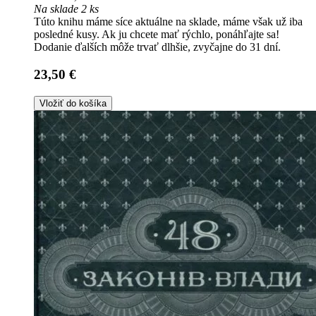
Na sklade 2 ks
Túto knihu máme síce aktuálne na sklade, máme však už iba
posledné kusy. Ak ju chcete mať rýchlo, ponáhľajte sa!
Dodanie ďalších môže trvať dlhšie, zvyčajne do 31 dní.
23,50 €
Vložiť do košíka