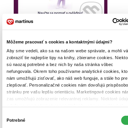
Brožovaná väzba
Slovenčina, 2021
Na sklade > 5 ks
Môžeme pracovať s cookies a kontaktnými údajmi?
Táto kniha sa môže na cestu ku vám vybrať prakticky
okamžite! Ak si ju objednáte do 13:00 v pracovný deň,
Aby sme vedeli, ako sa na našom webe správate, a mohli v
odošleme vám ju ešte dnes, inak najneskôr nasledujúci
zobraziť tie najlepšie tipy na knihy, zbierame cookies. Niekto
pracovný deň.
sú naozaj potrebné a bez nich by naša stránka vôbec
12,00 €
nefungovala. Okrem toho používame analytické cookies, kto
nám umožňujú zisťovať, ako náš web funguje, a stále ho pre
Vložiť do košíka
zlepšovať. Personalizačné cookies nám dovoľujú prispôsob
stránku pre vašu lepšiu orientáciu. Marketingové cookies n
zas umožňujú zobrazenie relevantnej reklamy. Niektoré údaj
zdieľame aj s tretími stranami. Veľmi by nám pomohlo, keb
mohli používať všetky tieto cookies. Ďakujeme!
Výber
Potrebné
súhlasu