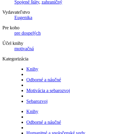
Spojené štáty
,
zahraničný
Vydavateľstvo
Eugenika
Pre koho
pre dospelých
Účel knihy
motivačná
Kategorizácia
Knihy
Odborné a náučné
Motivácia a sebarozvoj
Sebarozvoj
Knihy
Odborné a náučné
Humanitné a spoločenské vedy