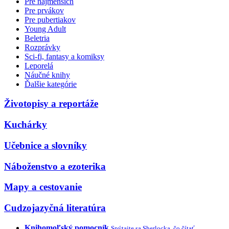
Pre najmenších
Pre prvákov
Pre pubertiakov
Young Adult
Beletria
Rozprávky
Sci-fi, fantasy a komiksy
Leporelá
Náučné knihy
Ďalšie kategórie
Životopisy a reportáže
Kuchárky
Učebnice a slovníky
Náboženstvo a ezoterika
Mapy a cestovanie
Cudzojazyčná literatúra
Knihomoľský pomocník
Spýtajte sa Sherlocka, čo čítať