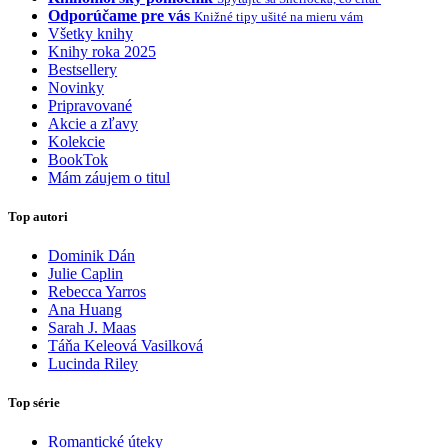
Odporúčame pre vás
Knižné tipy ušité na mieru vám
Všetky knihy
Knihy roka 2025
Bestsellery
Novinky
Pripravované
Akcie a zľavy
Kolekcie
BookTok
Mám záujem o titul
Top autori
Dominik Dán
Julie Caplin
Rebecca Yarros
Ana Huang
Sarah J. Maas
Táňa Keleová Vasilková
Lucinda Riley
Top série
Romantické úteky