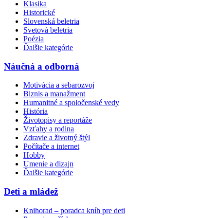
Klasika
Historické
Slovenská beletria
Svetová beletria
Poézia
Ďalšie kategórie
Náučná a odborná
Motivácia a sebarozvoj
Biznis a manažment
Humanitné a spoločenské vedy
História
Životopisy a reportáže
Vzťahy a rodina
Zdravie a životný štýl
Počítače a internet
Hobby
Umenie a dizajn
Ďalšie kategórie
Deti a mládež
Knihorad – poradca kníh pre deti