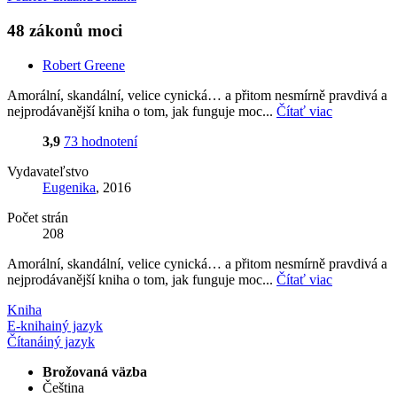
48 zákonů moci
Robert Greene
Amorální, skandální, velice cynická… a přitom nesmírně pravdivá a
nejprodávanější kniha o tom, jak funguje moc...
Čítať viac
3,9
73 hodnotení
Vydavateľstvo
Eugenika
, 2016
Počet strán
208
Amorální, skandální, velice cynická… a přitom nesmírně pravdivá a
nejprodávanější kniha o tom, jak funguje moc...
Čítať viac
Kniha
E-kniha
iný jazyk
Čítaná
iný jazyk
Brožovaná väzba
Čeština