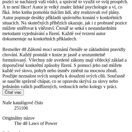
pozici se nacházejí vaši vůdci, a správně to využít ve svůj prospěch.
A to není fikce! Autor je velký znalec lidské psychologie a ví, co
říká. Jeho kniha pomohla tisícům lidí, aby realizovali své plány.
Autor popisuje desítky příkladů správného konání v konkrétních
situacích. Na skutečných příbězích ukazuje, jak i z prohrané pozice
můžete směřovat k vítězství. Čtenář se setká s nestandardními
metodami vyjednávání a řízení. Každé své tvrzení autor
dokumentuje na konkrétních příkladech.
Bestseller
48 Zákonů moci
seznámí čtenáře se základními pravidly
chování. Každý postulát v knize je jasně a srozumitelně
formulovaný. Všechny zde uvedené zákony mají vědecký základ a
doporučené konkrétní způsoby řízení. S pomocí jeho rad můžete
každé své slovo, pohyb nebo úsměv změnit na mocnou zbraň.
Použijte neznalost svých soupeřu k dosažení svých cílů. Současně
se naučíte správně chápat, co se opravdu skrývá za slovy nebo
jednáním vašich podřízených, vedoucích nebo kolegy v práci.
Čítať viac
Naše katalógové číslo
251106
Originálny názov
The 48 Laws of Power