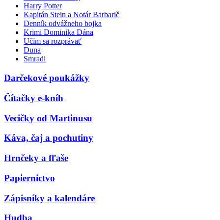
Harry Potter
Kapitán Stein a Notár Barbarič
Denník odvážneho bojka
Krimi Dominika Dána
Učím sa rozprávať
Duna
Smradi
Darčekové poukážky
Čítačky e-kníh
Vecičky od Martinusu
Káva, čaj a pochutiny
Hrnčeky a fľaše
Papiernictvo
Zápisníky a kalendáre
Hudba