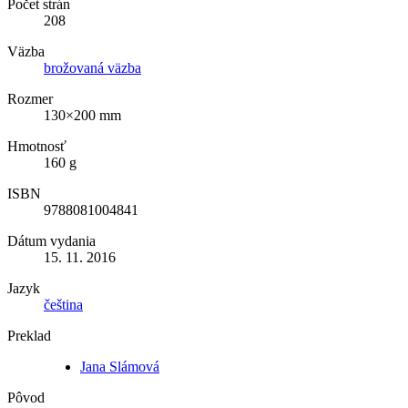
Počet strán
208
Väzba
brožovaná väzba
Rozmer
130×200 mm
Hmotnosť
160 g
ISBN
9788081004841
Dátum vydania
15. 11. 2016
Jazyk
čeština
Preklad
Jana Slámová
Pôvod