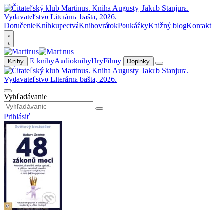
Doručenie
Kníhkupectvá
Knihovrátok
Poukážky
Knižný blog
Kontakt
E-knihy
Audioknihy
Hry
Filmy
Knihy
Doplnky
Vyhľadávanie
Prihlásiť