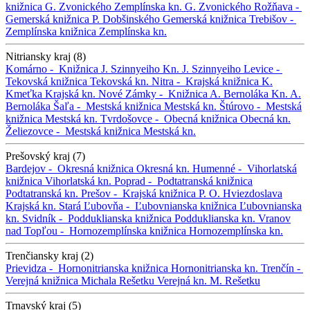
knižnica G. Zvonického
Zemplínska kn. G. Zvonického
Rožňava -
Gemerská knižnica P. Dobšinského
Gemerská knižnica
Trebišov -
Zemplínska knižnica
Zemplínska kn.
Nitriansky kraj (8)
Komárno -
Knižnica J. Szinnyeiho
Kn. J. Szinnyeiho
Levice -
Tekovská knižnica
Tekovská kn.
Nitra -
Krajská knižnica K.
Kmeťka
Krajská kn.
Nové Zámky -
Knižnica A. Bernoláka
Kn. A.
Bernoláka
Šaľa -
Mestská knižnica
Mestská kn.
Štúrovo -
Mestská
knižnica
Mestská kn.
Tvrdošovce -
Obecná knižnica
Obecná kn.
Želiezovce -
Mestská knižnica
Mestská kn.
Prešovský kraj (7)
Bardejov -
Okresná knižnica
Okresná kn.
Humenné -
Vihorlatská
knižnica
Vihorlatská kn.
Poprad -
Podtatranská knižnica
Podtatranská kn.
Prešov -
Krajská knižnica P. O. Hviezdoslava
Krajská kn.
Stará Ľubovňa -
Ľubovnianska knižnica
Ľubovnianska
kn.
Svidník -
Podduklianska knižnica
Podduklianska kn.
Vranov
nad Topľou -
Hornozemplínska knižnica
Hornozemplínska kn.
Trenčiansky kraj (2)
Prievidza -
Hornonitrianska knižnica
Hornonitrianska kn.
Trenčín -
Verejná knižnica Michala Rešetku
Verejná kn. M. Rešetku
Trnavský kraj (5)