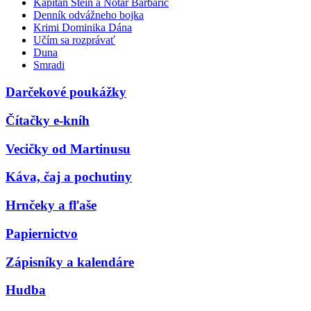
Kapitán Stein a Notár Barbarič
Denník odvážneho bojka
Krimi Dominika Dána
Učím sa rozprávať
Duna
Smradi
Darčekové poukážky
Čítačky e-kníh
Vecičky od Martinusu
Káva, čaj a pochutiny
Hrnčeky a fľaše
Papiernictvo
Zápisníky a kalendáre
Hudba