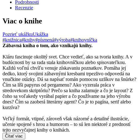
Podrobnosti
Recenzie
Viac o knihe
Pozrieť ukážku
Ukážka
#knižnica
#knihy
#písmená
#výroba
#knihovníčka
Zábavná kniha o tom, ako vznikajú knihy.
Kláru fascinuje okolitý svet. Chce vedieť, ako sa tvoria knihy. A v
budúcnosti by sa rada stala knihovníčkou alebo spisovateľkou.
Každú voľnú chvíľu venuje získavaniu poznatkov. Pomáha jej
dedko, ktorý svojimi zábavnými kresbami trpezlivo odpovedá na
vnučkine otázky. Dá sa napísať román pomocou uzlíkov na šnúrke?
Čím sa líši papyrus od pergamenu? Ako vyzerala práca v
stredovekom skriptóriu? Prečo sa kniha zalamuje a čo je layout? Z
čoho sa voľakedy vyrábal papier a čo používame na jeho výrobu
dnes? Čím sa zaoberá literárny agent? Čo je to pagína, serif alebo
kurzíva?
Veľký formát, vtipné, zároveň však názorné a detailné ilustrácie,
učenie spojené s hrou a humorom – to sú len niektoré z predností
tejto nezvyčajnej knihy o knihách.
Čítať viac