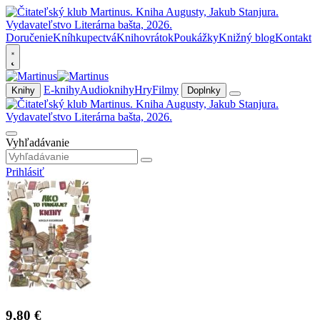
Doručenie
Kníhkupectvá
Knihovrátok
Poukážky
Knižný blog
Kontakt
E-knihy
Audioknihy
Hry
Filmy
Knihy
Doplnky
Vyhľadávanie
Prihlásiť
9,80 €