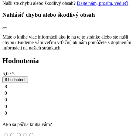
Našli ste chybu alebo škodlivý obsah?
Dajte nám, prosím, vedieť!
Nahlásiť chybu alebo škodlivý obsah
Máte o knihe viac informácií ako je na tejto stránke alebo ste našli
chybu? Budeme vám veľmi vďační, ak nám pomôžete s doplnením
informácií na našich stránkach.
Hodnotenia
5,0
/ 5
8 hodnotení
8
0
0
0
0
Ako sa páčila kniha vám?