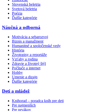
Slovenská beletria
Svetová beletria
Poézia
Ďalšie kategórie
Náučná a odborná
Motivácia a sebarozvoj
Biznis a manažment
Humanitné a spoločenské vedy
História
Životopisy a reportáže
Vzťahy a rodina
Zdravie a životný štýl
Počítače a internet
Hobby
Umenie a dizajn
Ďalšie kategórie
Deti a mládež
Knihorad – poradca kníh pre deti
Pre najmenších
Pre prvákov