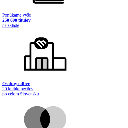
Ponúkame vyše
250 000 titulov
na sklade
Osobný odber
20 kníhkupectiev
po celom Slovensku