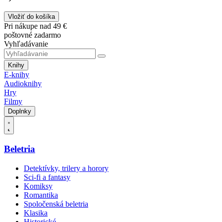
Vložiť do košíka
Pri nákupe nad 49 €
poštovné zadarmo
Vyhľadávanie
Knihy
E-knihy
Audioknihy
Hry
Filmy
Doplnky
Beletria
Detektívky, trilery a horory
Sci-fi a fantasy
Komiksy
Romantika
Spoločenská beletria
Klasika
Historické