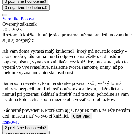
3 pozitívne hodnotenia
3
0 negatívne hodnotenia
0
Veronika Posová
Overený zákazník
20.2.2023
Roztomilá knižka, ktorá je síce primárne určená pre deti, no zamiluje
si ju aj dospelý :).
Ak vám doma vyrastá malý knihomoľ, ktorý má neustále otázky -
ako? prečo?, táto kniha mu dá odpovede na všetko. Od histórie
papiera, písma, vynálezu kníhtlače, cez knižnice, predstavu, ako to
vyzerá vo vydavateľstve, následne tvorba samotnej knihy, až po
niektoré významné autorské osobnosti.
Sama som nevedela, kam na stránke pozerať skôr, veľký formát
knihy zabezpečil prehľadnosť obrázkov a aj textu, takže dieťa sa
nemusí pri pozeraní skláňať a žmúriť nad textom, pohodlne sa vám
usadí na kolenách a spolu môžete objavovať čaro obrázkov.
Nádherné prevedenie, ktoré som aj ja, napriek tomu, že ešte nemám
deti, musela mať vo svojej knižnici.
Čítať viac
reagovať
2 pozitívne hodnotenia
2