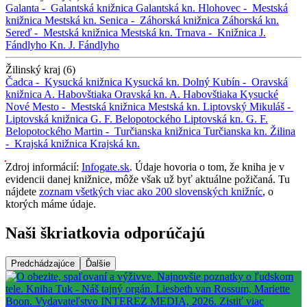
Galanta -
Galantská knižnica
Galantská kn.
Hlohovec -
Mestská
knižnica
Mestská kn.
Senica -
Záhorská knižnica
Záhorská kn.
Sereď -
Mestská knižnica
Mestská kn.
Trnava -
Knižnica J.
Fándlyho
Kn. J. Fándlyho
Žilinský kraj (6)
Čadca -
Kysucká knižnica
Kysucká kn.
Dolný Kubín -
Oravská
knižnica A. Habovštiaka
Oravská kn. A. Habovštiaka
Kysucké
Nové Mesto -
Mestská knižnica
Mestská kn.
Liptovský Mikuláš -
Liptovská knižnica G. F. Belopotockého
Liptovská kn. G. F.
Belopotockého
Martin -
Turčianska knižnica
Turčianska kn.
Žilina
-
Krajská knižnica
Krajská kn.
Zdroj informácií:
Infogate.sk
. Údaje hovoria o tom, že kniha je v
evidencii danej knižnice, môže však už byť aktuálne požičaná. Tu
nájdete
zoznam všetkých viac ako 200 slovenských knižníc
, o
ktorých máme údaje.
Naši škriatkovia odporúčajú
Predchádzajúce
Ďalšie