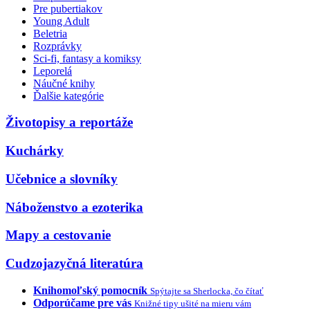
Pre pubertiakov
Young Adult
Beletria
Rozprávky
Sci-fi, fantasy a komiksy
Leporelá
Náučné knihy
Ďalšie kategórie
Životopisy a reportáže
Kuchárky
Učebnice a slovníky
Náboženstvo a ezoterika
Mapy a cestovanie
Cudzojazyčná literatúra
Knihomoľský pomocník
Spýtajte sa Sherlocka, čo čítať
Odporúčame pre vás
Knižné tipy ušité na mieru vám