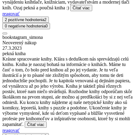
vynájdeniu kníhtlače, knižniciam, vydavateľstvám a modernej tlači
kníh. Ozaj pekná a poučná kniha :)
Čítať viac
reagovať
2 pozitívne hodnotenia
2
0 negatívne hodnotenia
0
bookstagram_simona
Neoverený nákup
27.3.2023
pekná kniha
Krásne spracovanie knihy. Klára s deduškom nás sprevádzajú celú
knihu. Kniha je naozaj bohatá na informácie o knihách. Máme tu
časť o tom, čo bolo pred knihou až po jej vydanie. Je tu veľa
ilustrácií a je to písané nie zložitým spôsobom, aby tomu tie deti
jednoduchšie pochopili. Je tu kapitola venovaná aj dejinám papiera,
od vynálezcu až po jeho výrobu. Kniha je taktiež plná rôznych
postáv, ktoré nam niečo stvárňujú. Rozhodne knihy odporúčam skôr
školákom na prvom stupni, ale možno aj predškoláci by si z nej veľa
odniesli. Ku koncu knihy nájdeme aj naše netypické knihy ako sú
komiksy, leporelá, knihy s puzzle a podobne. Ukončenie knihy je
výborne vymyslené, kde sú deťom vypísané a bližšie vysvetlené
profesie pre knihomoľov a inšpiratívne osobnosti, ktoré by si mohli
zapamätať.
Čítať viac
reagovať