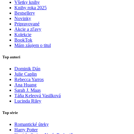
Všetky knihy
Knihy roka 2025
Bestsellery
Novinky
Pripravované
Akcie a zľavy
Kolekcie
BookTok
Mám záujem o titul
Top autori
Dominik Dán
Julie Caplin
Rebecca Yarros
Ana Huang
Sarah J. Maas
Táňa Keleová Vasilková
Lucinda Riley
Top série
Romantické úteky
Harry Potter