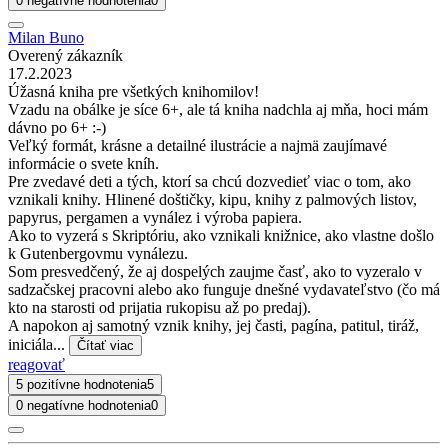
0 negatívne hodnotenia
0
Milan Buno
Overený zákazník
17.2.2023
Úžasná kniha pre všetkých knihomilov!
Vzadu na obálke je síce 6+, ale tá kniha nadchla aj mňa, hoci mám
dávno po 6+ :-)
Veľký formát, krásne a detailné ilustrácie a najmä zaujímavé
informácie o svete kníh.
Pre zvedavé deti a tých, ktorí sa chcú dozvedieť viac o tom, ako
vznikali knihy. Hlinené doštičky, kipu, knihy z palmových listov,
papyrus, pergamen a vynález i výroba papiera.
Ako to vyzerá s Skriptóriu, ako vznikali knižnice, ako vlastne došlo
k Gutenbergovmu vynálezu.
Som presvedčený, že aj dospelých zaujme časť, ako to vyzeralo v
sadzačskej pracovni alebo ako funguje dnešné vydavateľstvo (čo má
kto na starosti od prijatia rukopisu až po predaj).
A napokon aj samotný vznik knihy, jej časti, pagína, patitul, tiráž,
iniciála...
Čítať viac
reagovať
5 pozitívne hodnotenia
5
0 negatívne hodnotenia
0