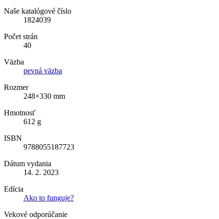
Naše katalógové číslo
1824039
Počet strán
40
Väzba
pevná väzba
Rozmer
248×330 mm
Hmotnosť
612 g
ISBN
9788055187723
Dátum vydania
14. 2. 2023
Edícia
Ako to funguje?
Vekové odporúčanie