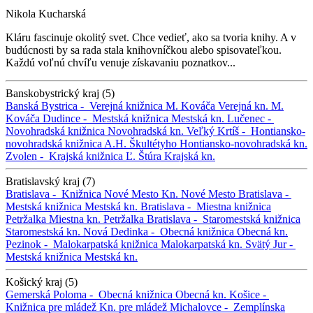
Nikola Kucharská
Kláru fascinuje okolitý svet. Chce vedieť, ako sa tvoria knihy. A v
budúcnosti by sa rada stala knihovníčkou alebo spisovateľkou.
Každú voľnú chvíľu venuje získavaniu poznatkov...
Banskobystrický kraj (5)
Banská Bystrica -
Verejná knižnica M. Kováča
Verejná kn. M.
Kováča
Dudince -
Mestská knižnica
Mestská kn.
Lučenec -
Novohradská knižnica
Novohradská kn.
Veľký Krtíš -
Hontiansko-
novohradská knižnica A.H. Škultétyho
Hontiansko-novohradská kn.
Zvolen -
Krajská knižnica Ľ. Štúra
Krajská kn.
Bratislavský kraj (7)
Bratislava -
Knižnica Nové Mesto
Kn. Nové Mesto
Bratislava -
Mestská knižnica
Mestská kn.
Bratislava -
Miestna knižnica
Petržalka
Miestna kn. Petržalka
Bratislava -
Staromestská knižnica
Staromestská kn.
Nová Dedinka -
Obecná knižnica
Obecná kn.
Pezinok -
Malokarpatská knižnica
Malokarpatská kn.
Svätý Jur -
Mestská knižnica
Mestská kn.
Košický kraj (5)
Gemerská Poloma -
Obecná knižnica
Obecná kn.
Košice -
Knižnica pre mládež
Kn. pre mládež
Michalovce -
Zemplínska