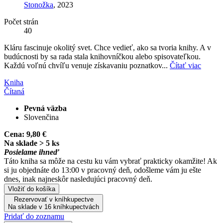
Stonožka
, 2023
Počet strán
40
Kláru fascinuje okolitý svet. Chce vedieť, ako sa tvoria knihy. A v
budúcnosti by sa rada stala knihovníčkou alebo spisovateľkou.
Každú voľnú chvíľu venuje získavaniu poznatkov...
Čítať viac
Kniha
Čítaná
Pevná väzba
Slovenčina
Cena:
9,80 €
Na sklade > 5 ks
Posielame ihneď
Táto kniha sa môže na cestu ku vám vybrať prakticky okamžite! Ak
si ju objednáte do 13:00 v pracovný deň, odošleme vám ju ešte
dnes, inak najneskôr nasledujúci pracovný deň.
Vložiť do košíka
Rezervovať v kníhkupectve
Na sklade v 16 kníhkupectvách
Pridať do zoznamu