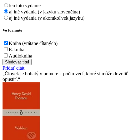
len toto vydanie
aj iné vydania (v jazyku slovenčina)
aj iné vydania (v akomkoľvek jazyku)
Vo formáte
Kniha (vrátane čítaných)
E-kniha
Audiokniha
Sledovať titul
Pridať citát
Človek je bohatý v pomere k počtu vecí, ktoré si môže dovoliť
opustiť.