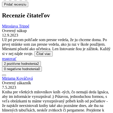
Pridať recenziu
Recenzie čitateľov
Miroslava Trippé
Overený nákup
12.9.2023
Už pri prvom pohľade som presne vedela, že ju chceme doma. Po
prvej stránke som zas presne vedela, ako ju raz v škole použijem.
Miestami pôsobí ako učebnica. Len listovanie ňou je zážitok. Každý
si v nej nájde svoje.
Čítať viac
reagovať
2 pozitívne hodnotenia
2
0 negatívne hodnotenia
0
Miriama Kováčová
Overený zákazník
7.5.2023
Kniha pre všetkých milovníkov kníh -tých, čo nemajú deda Ignáca,
aby im informácie vyrozprával ;) Pútavou, jednoduchou formou, s
veľa obrázkami tu máme vyrozprávaný príbeh kníh od počiatkov -
že najskôr neexistovali knihy také ako poznáme dnes, ale iba na
hlinených tabuľkách, neskôr zvitkoch či pergamene. Prejdeme k