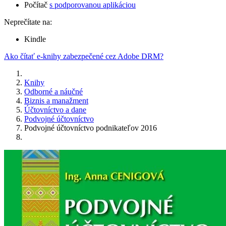
Počítač
s podporovanou aplikáciou
Neprečítate na:
Kindle
Ako čítať e-knihy zabezpečené cez Adobe DRM?
Knihy
Odborné a náučné
Biznis a manažment
Účtovníctvo a dane
Podvojné účtovníctvo
Podvojné účtovníctvo podnikateľov 2016