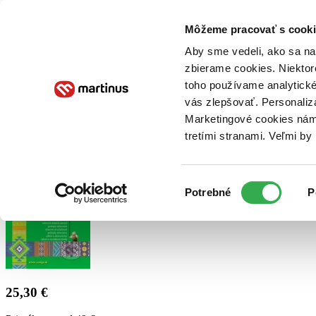
Doručenie
Kníhkupectvá
Knihovrátok
Poukážky
Knižný blog
Kontakt
Môžeme pracovať s cooki
Aby sme vedeli, ako sa na 
zbierame cookies. Niektor
E-knihy
Audioknihy
Hry
Filmy
Knihy
Doplnky
toho používame analytické
vás zlepšovať. Personaliz
Vyhľadávanie
Marketingové cookies nám 
tretími stranami. Veľmi b
Prihlásiť
Výber
Potrebné
P
súhlasu
25,30 €