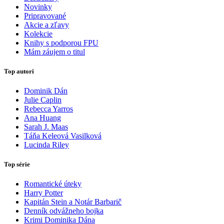
Novinky
Pripravované
Akcie a zľavy
Kolekcie
Knihy s podporou FPU
Mám záujem o titul
Top autori
Dominik Dán
Julie Caplin
Rebecca Yarros
Ana Huang
Sarah J. Maas
Táňa Keleová Vasilková
Lucinda Riley
Top série
Romantické úteky
Harry Potter
Kapitán Stein a Notár Barbarič
Denník odvážneho bojka
Krimi Dominika Dána