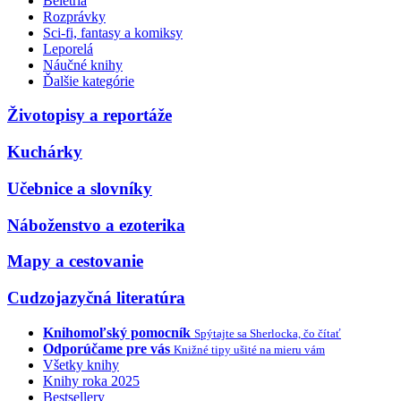
Beletria
Rozprávky
Sci-fi, fantasy a komiksy
Leporelá
Náučné knihy
Ďalšie kategórie
Životopisy a reportáže
Kuchárky
Učebnice a slovníky
Náboženstvo a ezoterika
Mapy a cestovanie
Cudzojazyčná literatúra
Knihomoľský pomocník
Spýtajte sa Sherlocka, čo čítať
Odporúčame pre vás
Knižné tipy ušité na mieru vám
Všetky knihy
Knihy roka 2025
Bestsellery