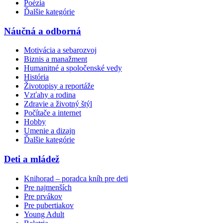
Poézia
Ďalšie kategórie
Náučná a odborná
Motivácia a sebarozvoj
Biznis a manažment
Humanitné a spoločenské vedy
História
Životopisy a reportáže
Vzťahy a rodina
Zdravie a životný štýl
Počítače a internet
Hobby
Umenie a dizajn
Ďalšie kategórie
Deti a mládež
Knihorad – poradca kníh pre deti
Pre najmenších
Pre prvákov
Pre pubertiakov
Young Adult