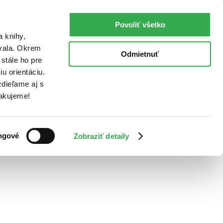
Povoliť všetko
a knihy,
ovala. Okrem
Odmietnuť
stále ho pre
u orientáciu.
dieľame aj s
Ďakujeme!
ngové
Zobraziť detaily