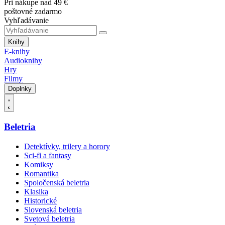
Pri nákupe nad 49 €
poštovné zadarmo
Vyhľadávanie
Knihy
E-knihy
Audioknihy
Hry
Filmy
Doplnky
Beletria
Detektívky, trilery a horory
Sci-fi a fantasy
Komiksy
Romantika
Spoločenská beletria
Klasika
Historické
Slovenská beletria
Svetová beletria