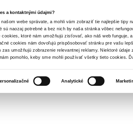
es a kontaktnými údajmi?
našom webe správate, a mohli vám zobraziť tie najlepšie tipy n
é sú naozaj potrebné a bez nich by naša stránka vôbec nefung
 cookies, ktoré nám umožňujú zisťovať, ako náš web funguje, a 
ačné cookies nám dovoľujú prispôsobovať stránku pre vašu lepši
zas umožňujú zobrazenie relevantnej reklamy. Niektoré údaje z
y nám pomohlo, keby sme mohli používať všetky tieto cookies. 
ersonalizačné
Analytické
Marketi