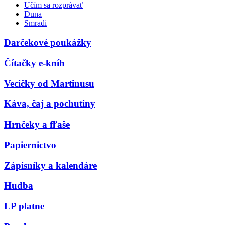
Učím sa rozprávať
Duna
Smradi
Darčekové poukážky
Čítačky e-kníh
Vecičky od Martinusu
Káva, čaj a pochutiny
Hrnčeky a fľaše
Papiernictvo
Zápisníky a kalendáre
Hudba
LP platne