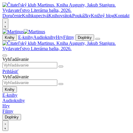
Doručenie
Kníhkupectvá
Knihovrátok
Poukážky
Knižný blog
Kontakt
E-knihy
Audioknihy
Hry
Filmy
Knihy
Doplnky
Vyhľadávanie
Prihlásiť
Vyhľadávanie
Knihy
E-knihy
Audioknihy
Hry
Filmy
Doplnky