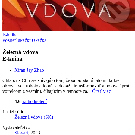
E-kniha
Pozrieť ukážku
Ukážka
Železná vdova
E-kniha
Xiran Jay Zhao
Chlapci z Chu-sie snívajú o tom, že sa raz stanú pilotmi kukiel,
obrovských robotov, ktoré sa dokážu transformovať a bojovať proti
votrelcom z vesmíru, číhajúcim v temnote za...
Čítať viac
4,6
52 hodnotení
1. diel série
Železná vdova (SK)
Vydavateľstvo
Slovart
, 2023