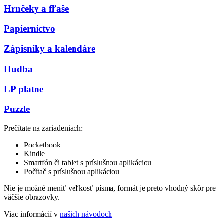
Hrnčeky a fľaše
Papiernictvo
Zápisníky a kalendáre
Hudba
LP platne
Puzzle
Prečítate na zariadeniach:
Pocketbook
Kindle
Smartfón či tablet s príslušnou aplikáciou
Počítač s príslušnou aplikáciou
Nie je možné meniť veľkosť písma, formát je preto vhodný skôr pre
väčšie obrazovky.
Viac informácií v
našich návodoch