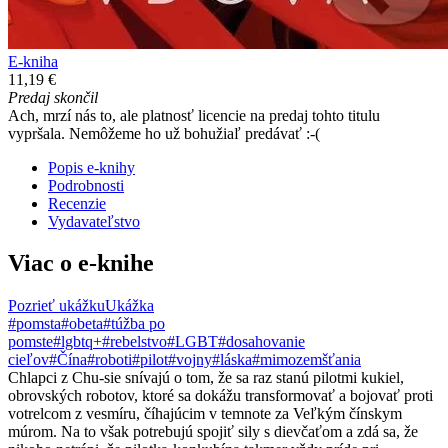
E-kniha
11,19 €
Predaj skončil
Ach, mrzí nás to, ale platnosť licencie na predaj tohto titulu
vypršala. Nemôžeme ho už bohužiaľ predávať :-(
Popis e-knihy
Podrobnosti
Recenzie
Vydavateľstvo
Viac o e-knihe
Pozrieť ukážku
Ukážka
#pomsta
#obeta
#túžba po
pomste
#lgbtq+
#rebelstvo
#LGBT
#dosahovanie
cieľov
#Čína
#roboti
#pilot
#vojny
#láska
#mimozemšťania
Chlapci z Chu-sie snívajú o tom, že sa raz stanú pilotmi kukiel,
obrovských robotov, ktoré sa dokážu transformovať a bojovať proti
votrelcom z vesmíru, číhajúcim v temnote za Veľkým čínskym
múrom. Na to však potrebujú spojiť sily s dievčaťom a zdá sa, že