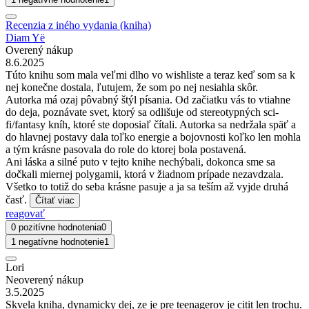
Recenzia z iného vydania (kniha)
Diam Yë
Overený nákup
8.6.2025
Túto knihu som mala veľmi dlho vo wishliste a teraz keď som sa k
nej konečne dostala, ľutujem, že som po nej nesiahla skôr.
Autorka má ozaj pôvabný štýl písania. Od začiatku vás to vtiahne
do deja, poznávate svet, ktorý sa odlišuje od stereotypných sci-
fi/fantasy kníh, ktoré ste doposiaľ čítali. Autorka sa nedržala späť a
do hlavnej postavy dala toľko energie a bojovnosti koľko len mohla
a tým krásne pasovala do role do ktorej bola postavená.
Ani láska a silné puto v tejto knihe nechýbali, dokonca sme sa
dočkali miernej polygamii, ktorá v žiadnom prípade nezavdzala.
Všetko to totiž do seba krásne pasuje a ja sa teším až vyjde druhá
časť.
Čítať viac
reagovať
0 pozitívne hodnotenia
0
1 negatívne hodnotenie
1
Lori
Neoverený nákup
3.5.2025
Skvela kniha, dynamicky dej, ze je pre teenagerov je citit len trochu.