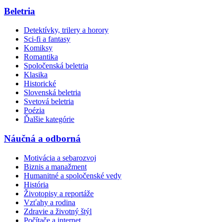
Beletria
Detektívky, trilery a horory
Sci-fi a fantasy
Komiksy
Romantika
Spoločenská beletria
Klasika
Historické
Slovenská beletria
Svetová beletria
Poézia
Ďalšie kategórie
Náučná a odborná
Motivácia a sebarozvoj
Biznis a manažment
Humanitné a spoločenské vedy
História
Životopisy a reportáže
Vzťahy a rodina
Zdravie a životný štýl
Počítače a internet