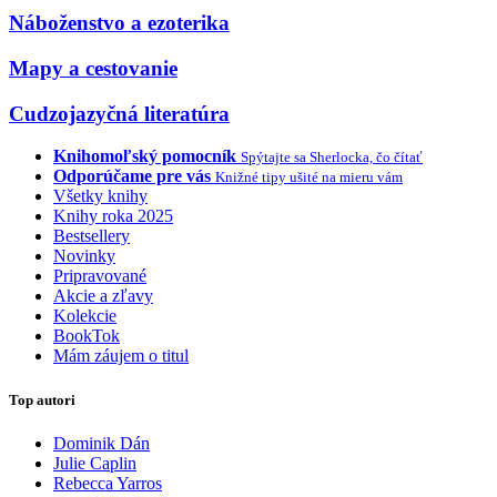
Náboženstvo a ezoterika
Mapy a cestovanie
Cudzojazyčná literatúra
Knihomoľský pomocník
Spýtajte sa Sherlocka, čo čítať
Odporúčame pre vás
Knižné tipy ušité na mieru vám
Všetky knihy
Knihy roka 2025
Bestsellery
Novinky
Pripravované
Akcie a zľavy
Kolekcie
BookTok
Mám záujem o titul
Top autori
Dominik Dán
Julie Caplin
Rebecca Yarros