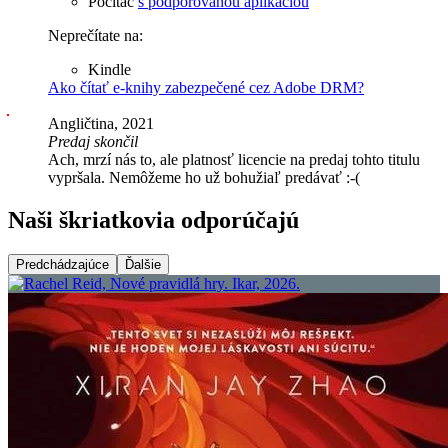
Počítač
s podporovanou aplikáciou
Neprečítate na:
Kindle
Ako čítať e-knihy zabezpečené cez Adobe DRM?
Angličtina, 2021
Predaj skončil
Ach, mrzí nás to, ale platnosť licencie na predaj tohto titulu
vypršala. Nemôžeme ho už bohužiaľ predávať :-(
Naši škriatkovia odporúčajú
Predchádzajúce
Ďalšie