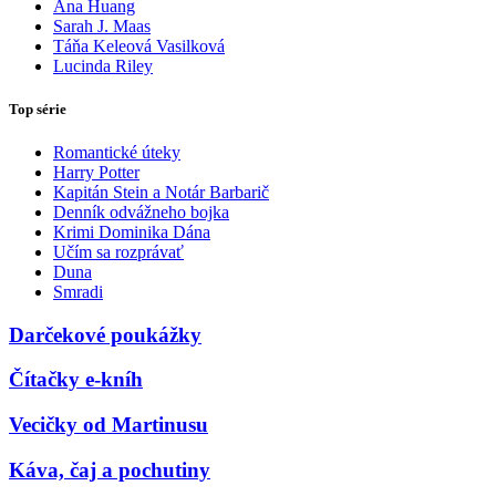
Ana Huang
Sarah J. Maas
Táňa Keleová Vasilková
Lucinda Riley
Top série
Romantické úteky
Harry Potter
Kapitán Stein a Notár Barbarič
Denník odvážneho bojka
Krimi Dominika Dána
Učím sa rozprávať
Duna
Smradi
Darčekové poukážky
Čítačky e-kníh
Vecičky od Martinusu
Káva, čaj a pochutiny