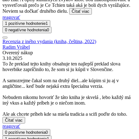
vysvetľovali prečo je Ce Tchien taká aká je boli dych vyrážajúce.
Neviem sa dočkať druhého dielu.
Čítať viac
reagovať
1 pozitívne hodnotenie
1
0 negatívne hodnotenia
0
Recenzia z iného vydania (kniha, čeština, 2022)
Radim Vrábel
Overený nákup
3.10.2025
To že preklad tejto knihy obsahuje ten najlepší preklad slova
hoverbike zapríčinilo to, že som si ju kúpil v Slovenčine.
A samozrejme čakal som na druhý diel...ale kúpim si ju aj v
angličtine... keď bude nejaká extra špecialna verzia.
Nebudem nikomu hovoriť že táto kniha je skvelá , lebo každý má
iný vkus a každý príbeh je o niečom inom.
Ale ak chcete príbeh kde sa mieša tradicia a scifi poďte do toho.
Čítať viac
reagovať
0 pozitívne hodnotenia
0
1 negatívne hodnotenie
1