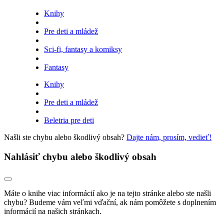
Knihy
Pre deti a mládež
Sci-fi, fantasy a komiksy
Fantasy
Knihy
Pre deti a mládež
Beletria pre deti
Našli ste chybu alebo škodlivý obsah?
Dajte nám, prosím, vedieť!
Nahlásiť chybu alebo škodlivý obsah
Máte o knihe viac informácií ako je na tejto stránke alebo ste našli
chybu? Budeme vám veľmi vďační, ak nám pomôžete s doplnením
informácií na našich stránkach.