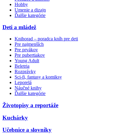
Hobby
Umenie a dizajn
Ďalšie kategórie
Deti a mládež
Knihorad – poradca kníh pre deti
Pre najmenších
Pre prvákov
Pre pubertiakov
Young Adult
Beletria
Rozprávky
Sci-fi, fantasy a komiksy
Leporelá
Náučné knihy
Ďalšie kategórie
Životopisy a reportáže
Kuchárky
Učebnice a slovníky