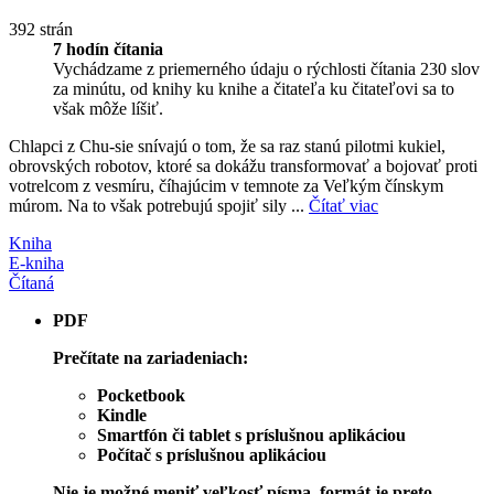
392 strán
7 hodín čítania
Vychádzame z priemerného údaju o rýchlosti čítania 230 slov
za minútu, od knihy ku knihe a čitateľa ku čitateľovi sa to
však môže líšiť.
Chlapci z Chu-sie snívajú o tom, že sa raz stanú pilotmi kukiel,
obrovských robotov, ktoré sa dokážu transformovať a bojovať proti
votrelcom z vesmíru, číhajúcim v temnote za Veľkým čínskym
múrom. Na to však potrebujú spojiť sily ...
Čítať viac
Kniha
E-kniha
Čítaná
PDF
Prečítate na zariadeniach:
Pocketbook
Kindle
Smartfón či tablet s príslušnou aplikáciou
Počítač s príslušnou aplikáciou
Nie je možné meniť veľkosť písma, formát je preto