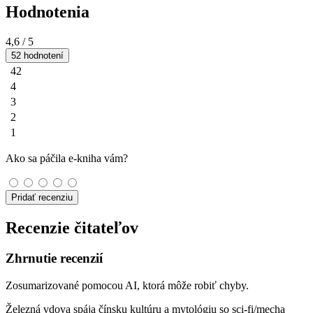
Hodnotenia
4,6
/ 5
52 hodnotení
42
4
3
2
1
Ako sa páčila e-kniha vám?
Pridať recenziu
Recenzie čitateľov
Zhrnutie recenzií
Zosumarizované pomocou AI, ktorá môže robiť chyby.
Železná vdova spája čínsku kultúru a mytológiu so sci‑fi/mecha