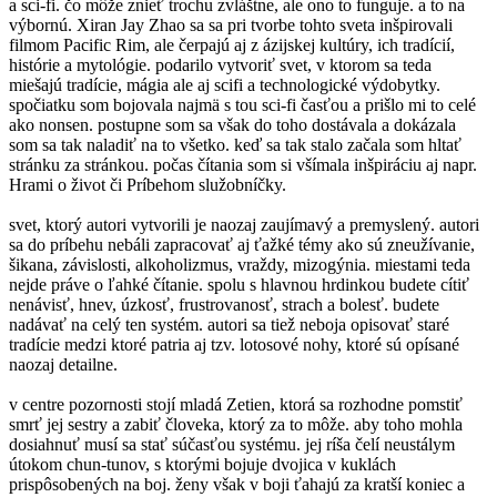
a sci-fi. čo môže znieť trochu zvláštne, ale ono to funguje. a to na
výbornú. Xiran Jay Zhao sa sa pri tvorbe tohto sveta inšpirovali
filmom Pacific Rim, ale čerpajú aj z ázijskej kultúry, ich tradícií,
histórie a mytológie. podarilo vytvoriť svet, v ktorom sa teda
miešajú tradície, mágia ale aj scifi a technologické výdobytky.
spočiatku som bojovala najmä s tou sci-fi časťou a prišlo mi to celé
ako nonsen. postupne som sa však do toho dostávala a dokázala
som sa tak naladiť na to všetko. keď sa tak stalo začala som hltať
stránku za stránkou. počas čítania som si všímala inšpiráciu aj napr.
Hrami o život či Príbehom služobníčky.
svet, ktorý autori vytvorili je naozaj zaujímavý a premyslený. autori
sa do príbehu nebáli zapracovať aj ťažké témy ako sú zneužívanie,
šikana, závislosti, alkoholizmus, vraždy, mizogýnia. miestami teda
nejde práve o ľahké čítanie. spolu s hlavnou hrdinkou budete cítiť
nenávisť, hnev, úzkosť, frustrovanosť, strach a bolesť. budete
nadávať na celý ten systém. autori sa tiež neboja opisovať staré
tradície medzi ktoré patria aj tzv. lotosové nohy, ktoré sú opísané
naozaj detailne.
v centre pozornosti stojí mladá Zetien, ktorá sa rozhodne pomstiť
smrť jej sestry a zabiť človeka, ktorý za to môže. aby toho mohla
dosiahnuť musí sa stať súčasťou systému. jej ríša čelí neustálym
útokom chun-tunov, s ktorými bojuje dvojica v kuklách
prispôsobených na boj. ženy však v boji ťahajú za kratší koniec a