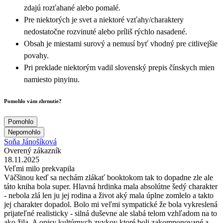
zdajú rozťahané alebo pomalé.
Pre niektorých je svet a niektoré vzťahy/charaktery
nedostatočne rozvinuté alebo príliš rýchlo nasadené.
Obsah je miestami surový a nemusí byť vhodný pre citlivejšie
povahy.
Pri preklade niektorým vadil slovenský prepis čínskych mien
namiesto pinyinu.
Pomohlo vám zhrnutie?
Pomohlo
Nepomohlo
Soňa Jánošíková
Overený zákazník
18.11.2025
Veľmi milo prekvapila
Väčšinou keď sa nechám zlákať booktokom tak to dopadne zle ale
táto kniha bola super. Hlavná hrdinka mala absolútne šedý charakter
- nebola zlá len ju jej rodina a život aký mala úplne zomlelo a takto
jej charakter dopadol. Bolo mi veľmi sympatické že bola vykreslená
prijateľné realisticky - silná duševne ale slabá telom vzhľadom na to
ako žila. A opisy kultúrnych zvykov ktoré boli zakomponované a