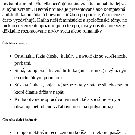
prvkami a mnohí čitatelia oceňujú napínavý, akciou nabitý dej so
silnými zvratmi. Hlavná hrdinka je prezentovaná ako komplexná
anti‑hrdinka poháňaná hnevom a túžbou po pomste, čo recenzie
často vyzdvihujú. Kniha rieši feministické a spoločenské témy, no
niektorí recenzenti upozorňujú na tempo, drsný obsah a nie vždy
dôkladne rozpracované prvky sveta alebo romantiky.
Čitatelia oceňujú
Originálna fúzia čínskej kultúry a mytológie so sci‑fi/mecha
prvkami.
Silná, komplexná hlavná hrdinka (anti‑hrdinka) s výrazným
emocionálnym pohonom.
Sústavná akcia, boje a výrazné zvraty vrátane silného záveru,
ktoré čítanie držia v napätí.
Kniha otvorene spracúva feministické a sociálne témy a
obsahuje netradičné vzťahové riešenia (polyamória).
Čitatelia ďalej hodnotia
Tempo niektorým recenzentom kolíše — niektoré pasáže sa