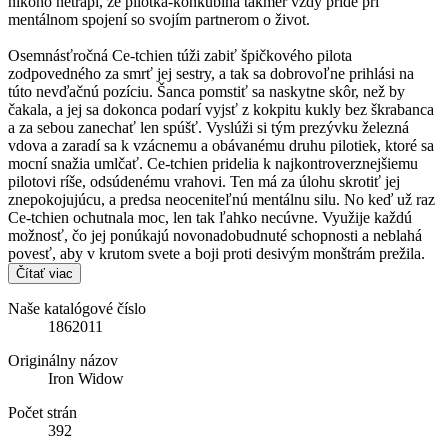
nikoho netrápi, že pilotka-konkubína takmer vždy príde pri
mentálnom spojení so svojím partnerom o život.
Osemnásťročná Ce-tchien túži zabiť špičkového pilota
zodpovedného za smrť jej sestry, a tak sa dobrovoľne prihlási na
túto nevďačnú pozíciu. Šanca pomstiť sa naskytne skôr, než by
čakala, a jej sa dokonca podarí vyjsť z kokpitu kukly bez škrabanca
a za sebou zanechať len spúšť. Vyslúži si tým prezývku železná
vdova a zaradí sa k vzácnemu a obávanému druhu pilotiek, ktoré sa
mocní snažia umlčať. Ce-tchien pridelia k najkontroverznejšiemu
pilotovi ríše, odsúdenému vrahovi. Ten má za úlohu skrotiť jej
znepokojujúcu, a predsa neoceniteľnú mentálnu silu. No keď už raz
Ce-tchien ochutnala moc, len tak ľahko necúvne. Využije každú
možnosť, čo jej ponúkajú novonadobudnuté schopnosti a neblahá
povesť, aby v krutom svete a boji proti desivým monštrám prežila.
Čítať viac
Naše katalógové číslo
1862011
Originálny názov
Iron Widow
Počet strán
392