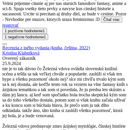
Velmi prijemne citanie aj pre nas starsich fanusikov fantasy, anime a
sci-fi. Spaja vsetky tieto prvky a navyse kus cinskej historie a
sucasnosti. Urcite si precitam aj druhy diel, az bude v cestine. Pozor
- Nevhodne pre muzov, ktorych uraza feminizmus :D
Čítať viac
reagovať
1 pozitívne hodnotenie
1
1 negatívne hodnotenie
1
Recenzia z iného vydania (kniha, čeština, 2022)
Kristína Klabníková
Overený zákazník
25.9.2024
nie je to tak dávno čo Železná vdova ovládla slovenskú knižnú
scénu a tešila sa tak veľkej chvále a popularite. zaslúži si však ten
hype a všetku pozornosť okolo nej? síce mi chvíľu trvalo kým som
sa k nej dostala, ale keďže tento rok sa veziem na vlne fantasy kníh s
ázijskou tematikou a tak som si povedala, že ju predsa len skúsim a
dám jej šancu. aj keď som spočiatku bola trocha skeptická kým som
sa do toho všetkého dostala, potom som si však knihu začala užívať
a ku koncu som si búchala hlavu, že prečo som ju tak dlho
odkladala. takže áno, táto kniha si zaslúži všetku pozornosť, ktorá
jej bola, je a bude venovaná.
Železná vdova predstavuje zmes ázijskej mytológie, čínskej histórie