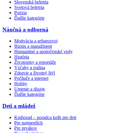
Slovenská beletria
Svetová beletria
Poézia
Ďalšie kategórie
Náučná a odborná
Motivácia a sebarozvoj
Biznis a manažment
Humanitné a spoločenské vedy
História
Životopisy a reportáže
Vzťahy a rodina
Zdravie a životný štýl
Počítače a internet
Hobby
Umenie a dizajn
Ďalšie kategórie
Deti a mládež
Knihorad – poradca kníh pre deti
Pre najmenších
Pre prvákov