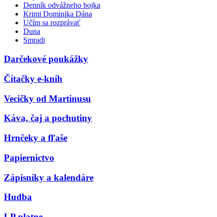
Denník odvážneho bojka
Krimi Dominika Dána
Učím sa rozprávať
Duna
Smradi
Darčekové poukážky
Čítačky e-kníh
Vecičky od Martinusu
Káva, čaj a pochutiny
Hrnčeky a fľaše
Papiernictvo
Zápisníky a kalendáre
Hudba
LP platne