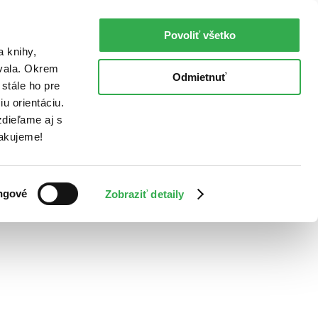
Povoliť všetko
a knihy,
ovala. Okrem
Odmietnuť
stále ho pre
u orientáciu.
dieľame aj s
Ďakujeme!
ngové
Zobraziť detaily