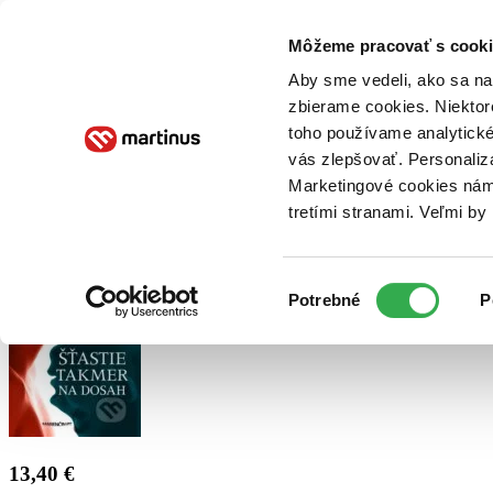
Doručenie
Kníhkupectvá
Knihovrátok
Poukážky
Knižný blog
Kontakt
Môžeme pracovať s cooki
Aby sme vedeli, ako sa na 
zbierame cookies. Niektor
E-knihy
Audioknihy
Hry
Filmy
Knihy
Doplnky
toho používame analytické
vás zlepšovať. Personaliz
Vyhľadávanie
Marketingové cookies nám 
tretími stranami. Veľmi b
Prihlásiť
Výber
Potrebné
P
súhlasu
13,40 €