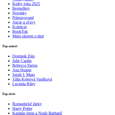
Knihy roka 2025
Bestsellery
Novinky
Pripravované
Akcie a zľavy
Kolekcie
BookTok
Mám záujem o titul
Top autori
Dominik Dán
Julie Caplin
Rebecca Yarros
Ana Huang
Sarah J. Maas
Táňa Keleová Vasilková
Lucinda Riley
Top série
Romantické úteky
Harry Potter
Kapitán Stein a Notár Barbarič