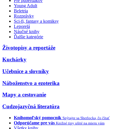
Pre pubertiakov
Young Adult
Beletria
Rozprávky
Sci-fi, fantasy a komiksy
Leporelá
Náučné knihy
Ďalšie kategórie
Životopisy a reportáže
Kuchárky
Učebnice a slovníky
Náboženstvo a ezoterika
Mapy a cestovanie
Cudzojazyčná literatúra
Knihomoľský pomocník
Spýtajte sa Sherlocka, čo čítať
Odporúčame pre vás
Knižné tipy ušité na mieru vám
Všetky knihy