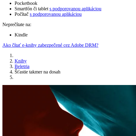
Pocketbook
Smartfón či tablet
s podporovanou aplikáciou
Počítač
s podporovanou aplikáciou
Neprečítate na:
Kindle
Ako čítať e-knihy zabezpečené cez Adobe DRM?
Knihy
Beletria
Šťastie takmer na dosah