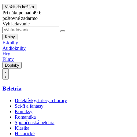
Vložiť do košíka
Pri nákupe nad 49 €
poštovné zadarmo
Vyhľadávanie
Knihy
E-knihy
Audioknihy
Hry
Filmy
Doplnky
Beletria
Detektívky, trilery a horory
Sci-fi a fantasy
Komiksy
Romantika
Spoločenská beletria
Klasika
Historické