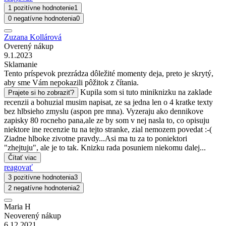
1 pozitívne hodnotenie
1
0 negatívne hodnotenia
0
Zuzana Kollárová
Overený nákup
9.1.2023
Sklamanie
Tento príspevok prezrádza dôležité momenty deja, preto je skrytý,
aby sme Vám nepokazili pôžitok z čítania.
Kupila som si tuto miniknizku na zaklade
Prajete si ho zobraziť?
recenzii a bohuzial musim napisat, ze sa jedna len o 4 kratke texty
bez hlbsieho zmyslu (aspon pre mna). Vyzeraju ako dennikove
zapisky 80 rocneho pana,ale ze by som v nej nasla to, co opisuju
niektore ine recenzie tu na tejto stranke, zial nemozem povedat :-(
Ziadne hlboke zivotne pravdy...Asi ma tu za to poniektori
"zhejtuju", ale je to tak. Knizku rada posuniem niekomu dalej...
Čítať viac
reagovať
3 pozitívne hodnotenia
3
2 negatívne hodnotenia
2
Maria H
Neoverený nákup
6.12.2021