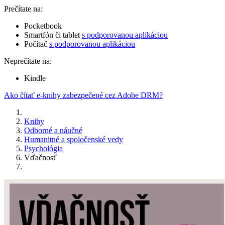
Prečítate na:
Pocketbook
Smartfón či tablet
s podporovanou aplikáciou
Počítač
s podporovanou aplikáciou
Neprečítate na:
Kindle
Ako čítať e-knihy zabezpečené cez Adobe DRM?
Knihy
Odborné a náučné
Humanitné a spoločenské vedy
Psychológia
Vďačnosť