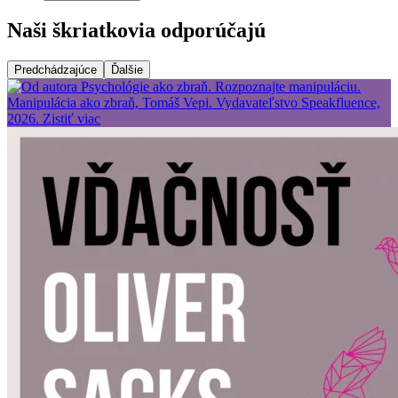
Naši škriatkovia odporúčajú
Predchádzajúce
Ďalšie