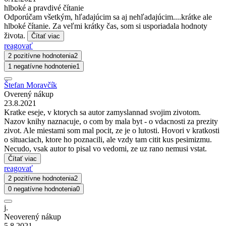
hlboké a pravdivé čítanie
Odporúčam všetkým, hľadajúcim sa aj nehľadajúcim....krátke ale
hlboké čítanie. Za veľmi krátky čas, som si usporiadala hodnoty
života.
Čítať viac
reagovať
2 pozitívne hodnotenia
2
1 negatívne hodnotenie
1
Štefan Moravčík
Overený nákup
23.8.2021
Kratke eseje, v ktorych sa autor zamyslannad svojim zivotom.
Nazov knihy naznacuje, o com by mala byt - o vdacnosti za prezity
zivot. Ale miestami som mal pocit, ze je o lutosti. Hovori v kratkosti
o situaciach, ktore ho poznacili, ale vzdy tam citit kus pesimizmu.
Necudo, vsak autor to pisal vo vedomi, ze uz rano nemusi vstat.
Čítať viac
reagovať
2 pozitívne hodnotenia
2
0 negatívne hodnotenia
0
j.
Neoverený nákup
5.8.2021