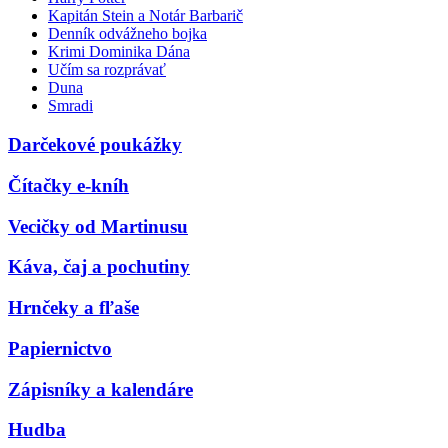
Kapitán Stein a Notár Barbarič
Denník odvážneho bojka
Krimi Dominika Dána
Učím sa rozprávať
Duna
Smradi
Darčekové poukážky
Čítačky e-kníh
Vecičky od Martinusu
Káva, čaj a pochutiny
Hrnčeky a fľaše
Papiernictvo
Zápisníky a kalendáre
Hudba