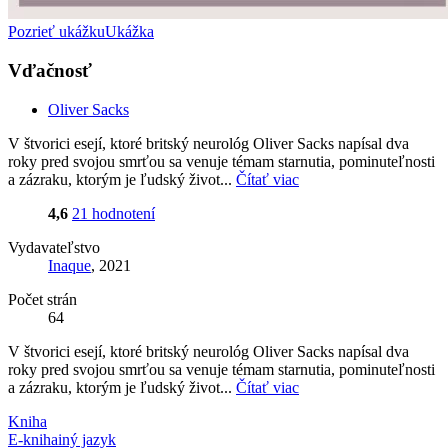
Pozrieť ukážku
Ukážka
Vďačnosť
Oliver Sacks
V štvorici esejí, ktoré britský neurológ Oliver Sacks napísal dva
roky pred svojou smrťou sa venuje témam starnutia, pominuteľnosti
a zázraku, ktorým je ľudský život...
Čítať viac
4,6
21 hodnotení
Vydavateľstvo
Inaque
, 2021
Počet strán
64
V štvorici esejí, ktoré britský neurológ Oliver Sacks napísal dva
roky pred svojou smrťou sa venuje témam starnutia, pominuteľnosti
a zázraku, ktorým je ľudský život...
Čítať viac
Kniha
E-kniha
iný jazyk