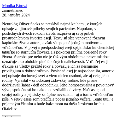
Monika Bírová
zamestnanec
28. januára 2024
Neurológ Oliver Sacks sa preslávil najmä knihami, v ktorých
opisuje zaujímavé príbehy svojich pacientov. Napokon, v
posledných dvoch rokoch života rozpráva aj svoj príbeh
prostredníctvom štvorice esejí. Texty sú síce venované rôznym
kapitolám života autora, avšak sú spojené jedným motívom -
vďačnosťou. V prvej a predposlednej eseji spája lásku ku chemickej
tabuľke so starnutím človeka a s pokorou prijíma posledné roky
života. Staroba pre neho nie je ťaživým obdobím a práve mladosť
označuje ako obdobie plné falošných naliehavostí. V ďalšej eseji
ďakuje za všetky prežité roky a považuje ich za nesmierne
privilégium a dobrodružstvo. Posledná esej je najosobnejšia, autor v
nej opisuje duchovný svet a vieru nielen osobnú, ale aj celej jeho
rodiny. Vyrastal v ortodoxnej židovskej rodine, kde prísne
dodržiavali šabat - deň odpočinku. Jeho homosexualita a povojnový
vývoj spoločnosti ho nakoniec vzdialili od viery. Našťastie, od
svojej rodiny a jej lásky sa úplne nevzdialil - aj o tom s vďačnosťou
píše. Všetky eseje som prečítala počas jedného večera. Tento titul je
príjemným čítaním a bude balzamom na dušu širokému kruhu
čitateľov.