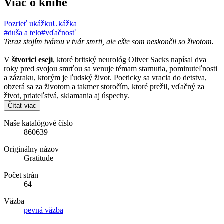
Viac o knihe
Pozrieť ukážku
Ukážka
#duša a telo
#vďačnosť
Teraz stojím tvárou v tvár smrti, ale ešte som neskončil so životom.
V
štvorici esejí
, ktoré britský neurológ Oliver Sacks napísal dva
roky pred svojou smrťou sa venuje témam starnutia, pominuteľnosti
a zázraku, ktorým je ľudský život. Poeticky sa vracia do detstva,
obzerá sa za životom a takmer storočím, ktoré prežil, vďačný za
život, priateľstvá, sklamania aj úspechy.
Čítať viac
Naše katalógové číslo
860639
Originálny názov
Gratitude
Počet strán
64
Väzba
pevná väzba