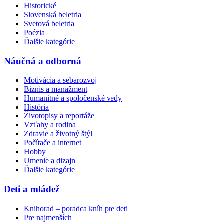
Historické
Slovenská beletria
Svetová beletria
Poézia
Ďalšie kategórie
Náučná a odborná
Motivácia a sebarozvoj
Biznis a manažment
Humanitné a spoločenské vedy
História
Životopisy a reportáže
Vzťahy a rodina
Zdravie a životný štýl
Počítače a internet
Hobby
Umenie a dizajn
Ďalšie kategórie
Deti a mládež
Knihorad – poradca kníh pre deti
Pre najmenších