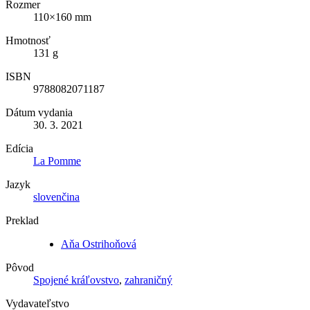
Rozmer
110×160 mm
Hmotnosť
131 g
ISBN
9788082071187
Dátum vydania
30. 3. 2021
Edícia
La Pomme
Jazyk
slovenčina
Preklad
Aňa Ostrihoňová
Pôvod
Spojené kráľovstvo
,
zahraničný
Vydavateľstvo