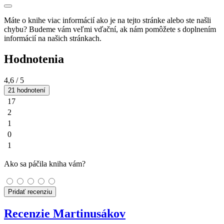
Máte o knihe viac informácií ako je na tejto stránke alebo ste našli
chybu? Budeme vám veľmi vďační, ak nám pomôžete s doplnením
informácií na našich stránkach.
Hodnotenia
4,6
/ 5
21 hodnotení
17
2
1
0
1
Ako sa páčila kniha vám?
Pridať recenziu
Recenzie Martinusákov