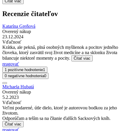
Čítať viac
Recenzie čitateľov
Katarína Greňová
Overený nákup
23.12.2024
Vďačnosť
Krátka, ale pekná, plná osobných myšlienok a pocitov jedného
človeka, ktorý zasvätil svoj život medicíne a na sklonku života
bilancuje niektoré momenty a pocity.
Čítať viac
reagovať
1 pozitívne hodnotenie
1
0 negatívne hodnotenia
0
Michaela Hubatá
Overený nákup
5.2.2023
Vďačnosť
Veľmi podarené, útle dielo, ktoré je autorovou bodkou za jeho
životom.
Odporúčam a teším sa na čítanie ďalších Sacksových kníh.
Čítať viac
reagovať