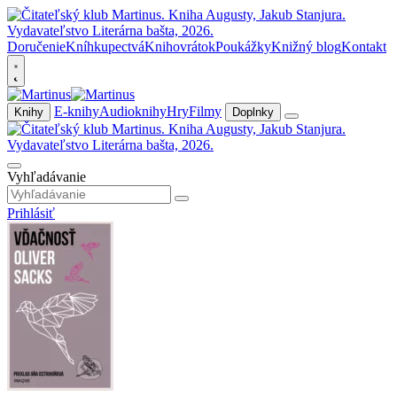
Doručenie
Kníhkupectvá
Knihovrátok
Poukážky
Knižný blog
Kontakt
E-knihy
Audioknihy
Hry
Filmy
Knihy
Doplnky
Vyhľadávanie
Prihlásiť