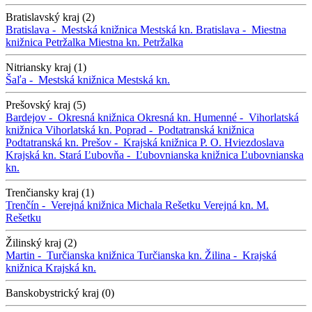
Bratislavský kraj (2)
Bratislava -
Mestská knižnica
Mestská kn.
Bratislava -
Miestna
knižnica Petržalka
Miestna kn. Petržalka
Nitriansky kraj (1)
Šaľa -
Mestská knižnica
Mestská kn.
Prešovský kraj (5)
Bardejov -
Okresná knižnica
Okresná kn.
Humenné -
Vihorlatská
knižnica
Vihorlatská kn.
Poprad -
Podtatranská knižnica
Podtatranská kn.
Prešov -
Krajská knižnica P. O. Hviezdoslava
Krajská kn.
Stará Ľubovňa -
Ľubovnianska knižnica
Ľubovnianska
kn.
Trenčiansky kraj (1)
Trenčín -
Verejná knižnica Michala Rešetku
Verejná kn. M.
Rešetku
Žilinský kraj (2)
Martin -
Turčianska knižnica
Turčianska kn.
Žilina -
Krajská
knižnica
Krajská kn.
Banskobystrický kraj (0)