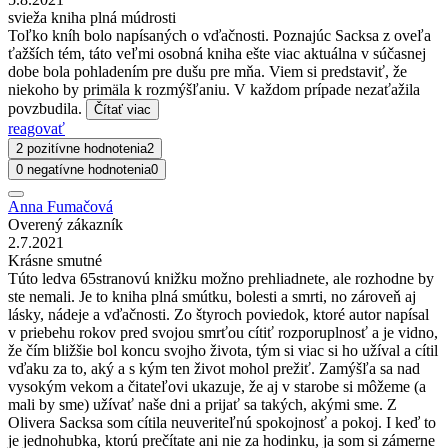
svieža kniha plná múdrosti
Toľko kníh bolo napísaných o vďačnosti. Poznajúc Sacksa z oveľa
ťažších tém, táto veľmi osobná kniha ešte viac aktuálna v súčasnej
dobe bola pohladením pre dušu pre mňa. Viem si predstaviť, že
niekoho by primäla k rozmýšľaniu. V každom prípade nezaťažila
povzbudila.
Čítať viac
reagovať
2 pozitívne hodnotenia
2
0 negatívne hodnotenia
0
Anna Fumačová
Overený zákazník
2.7.2021
Krásne smutné
Túto ledva 65stranovú knižku možno prehliadnete, ale rozhodne by
ste nemali. Je to kniha plná smútku, bolesti a smrti, no zároveň aj
lásky, nádeje a vďačnosti. Zo štyroch poviedok, ktoré autor napísal
v priebehu rokov pred svojou smrťou cítiť rozporuplnosť a je vidno,
že čím bližšie bol koncu svojho života, tým si viac si ho užíval a cítil
vďaku za to, aký a s kým ten život mohol prežiť. Zamýšľa sa nad
vysokým vekom a čitateľovi ukazuje, že aj v starobe si môžeme (a
mali by sme) užívať naše dni a prijať sa takých, akými sme. Z
Olivera Sacksa som cítila neuveriteľnú spokojnosť a pokoj. I keď to
je jednohubka, ktorú prečítate ani nie za hodinku, ja som si zámerne