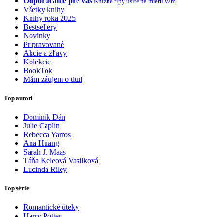
Odporúčame pre vás
Knižné tipy ušité na mieru vám
Všetky knihy
Knihy roka 2025
Bestsellery
Novinky
Pripravované
Akcie a zľavy
Kolekcie
BookTok
Mám záujem o titul
Top autori
Dominik Dán
Julie Caplin
Rebecca Yarros
Ana Huang
Sarah J. Maas
Táňa Keleová Vasilková
Lucinda Riley
Top série
Romantické úteky
Harry Potter