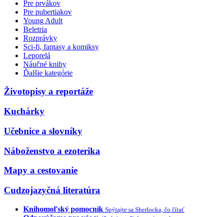
Pre prvákov
Pre pubertiakov
Young Adult
Beletria
Rozprávky
Sci-fi, fantasy a komiksy
Leporelá
Náučné knihy
Ďalšie kategórie
Životopisy a reportáže
Kuchárky
Učebnice a slovníky
Náboženstvo a ezoterika
Mapy a cestovanie
Cudzojazyčná literatúra
Knihomoľský pomocník
Spýtajte sa Sherlocka, čo čítať