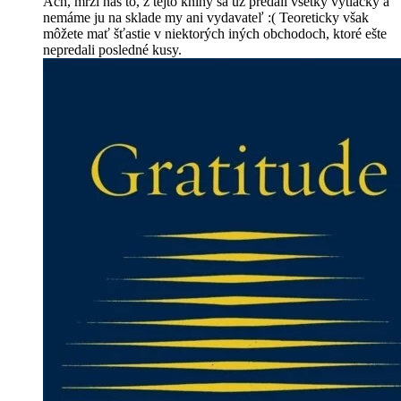
Ach, mrzí nás to, z tejto knihy sa už predali všetky výtlačky a
nemáme ju na sklade my ani vydavateľ :( Teoreticky však
môžete mať šťastie v niektorých iných obchodoch, ktoré ešte
nepredali posledné kusy.