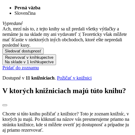
Pevná väzba
Slovenčina
Vypredané
Ach, mrzí nás to, z tejto knihy sa už predali všetky výtlačky a
nemáme ju na sklade my ani vydavateľ :( Teoreticky však môžete
mať šťastie v niektorých iných obchodoch, ktoré ešte nepredali
posledné kusy.
Sledovať dostupnosť
Rezervovať v kníhkupectve
Na sklade v 1 kníhkupectve
Pridať do zoznamu
Dostupné v
11 knižniciach
.
Požičať v knižnici
V ktorých knižniciach majú túto knihu?
Chcete si túto knihu požičať z knižnice? Toto je zoznam knižníc, v
ktorých ju majú. Po kliknutí na názov vás presmerujeme priamo na
stránku knižnice, kde si môžete overiť jej dostupnosť a prípadne ju
aj priamo rezervovať.