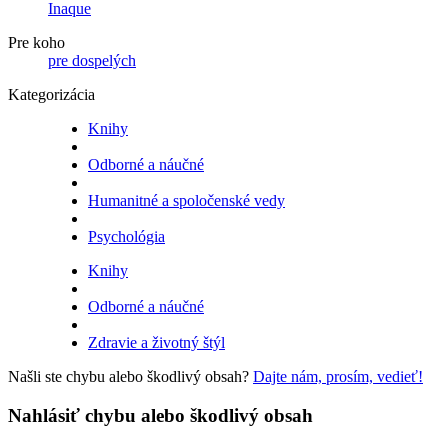
Inaque
Pre koho
pre dospelých
Kategorizácia
Knihy
Odborné a náučné
Humanitné a spoločenské vedy
Psychológia
Knihy
Odborné a náučné
Zdravie a životný štýl
Našli ste chybu alebo škodlivý obsah?
Dajte nám, prosím, vedieť!
Nahlásiť chybu alebo škodlivý obsah