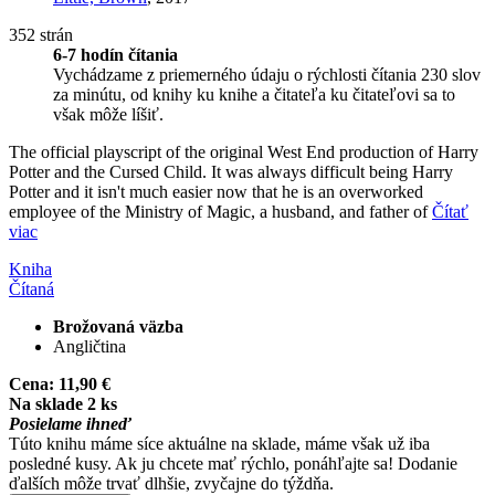
352 strán
6-7 hodín čítania
Vychádzame z priemerného údaju o rýchlosti čítania 230 slov
za minútu, od knihy ku knihe a čitateľa ku čitateľovi sa to
však môže líšiť.
The official playscript of the original West End production of Harry
Potter and the Cursed Child. It was always difficult being Harry
Potter and it isn't much easier now that he is an overworked
employee of the Ministry of Magic, a husband, and father of
Čítať
viac
Kniha
Čítaná
Brožovaná väzba
Angličtina
Cena:
11,90 €
Na sklade 2 ks
Posielame ihneď
Túto knihu máme síce aktuálne na sklade, máme však už iba
posledné kusy. Ak ju chcete mať rýchlo, ponáhľajte sa! Dodanie
ďalších môže trvať dlhšie, zvyčajne do týždňa.