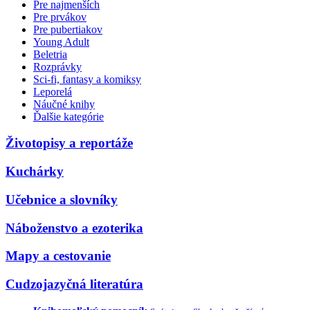
Pre najmenších
Pre prvákov
Pre pubertiakov
Young Adult
Beletria
Rozprávky
Sci-fi, fantasy a komiksy
Leporelá
Náučné knihy
Ďalšie kategórie
Životopisy a reportáže
Kuchárky
Učebnice a slovníky
Náboženstvo a ezoterika
Mapy a cestovanie
Cudzojazyčná literatúra