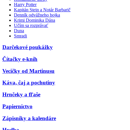
Harry Potter
Kapitán Stein a Notár Barbarič
Denník odvážneho bojka
Krimi Dominika Dána
Učím sa rozprávať
Duna
Smradi
Darčekové poukážky
Čítačky e-kníh
Vecičky od Martinusu
Káva, čaj a pochutiny
Hrnčeky a fľaše
Papiernictvo
Zápisníky a kalendáre
Hudba