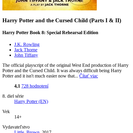
Harry Potter and the Cursed Child (Parts I & II)
Harry Potter Book 8: Special Rehearsal Edition
J.K. Rowling
Jack Thorne
John Tiffany
The official playscript of the original West End production of Harry
Potter and the Cursed Child. It was always difficult being Harry
Potter and it isn't much easier now that...
Čítať viac
4,1
728 hodnotení
8. diel série
Harry Potter (EN)
Vek
14+
Vydavateľstvo
Little, Brown
, 2017