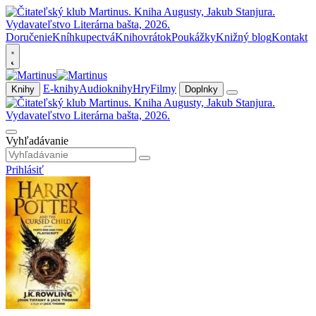
Doručenie
Kníhkupectvá
Knihovrátok
Poukážky
Knižný blog
Kontakt
E-knihy
Audioknihy
Hry
Filmy
Knihy
Doplnky
Vyhľadávanie
Prihlásiť