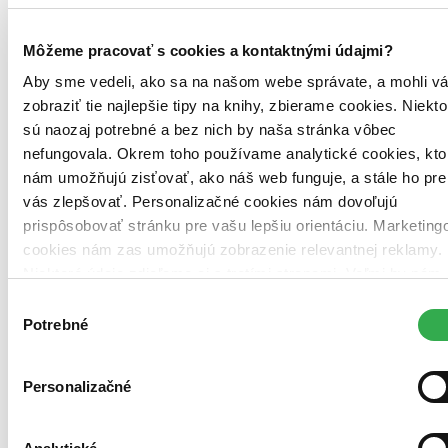
objednávku odoslali čo najskôr a o jej ceste vás budeme včas
informovať.
Môžeme pracovať s cookies a kontaktnými údajmi?
26,60 €
Aby sme vedeli, ako sa na našom webe správate, a mohli v
Vložiť do košíka
zobraziť tie najlepšie tipy na knihy, zbierame cookies. Niekto
sú naozaj potrebné a bez nich by naša stránka vôbec
nefungovala. Okrem toho používame analytické cookies, kto
nám umožňujú zisťovať, ako náš web funguje, a stále ho pre
vás zlepšovať. Personalizačné cookies nám dovoľujú
prispôsobovať stránku pre vašu lepšiu orientáciu. Marketing
cookies nám zas umožňujú zobrazenie relevantnej reklamy.
Niektoré údaje zdieľame aj s tretími stranami. Veľmi by nám
pomohlo, keby sme mohli používať všetky tieto cookies.
Výber
Ďakujeme!
Potrebné
súhlasu
Personalizačné