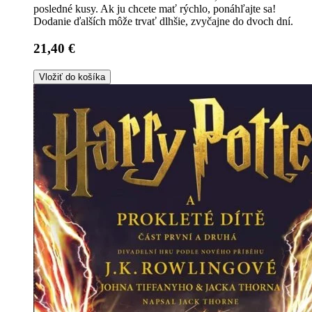
posledné kusy. Ak ju chcete mať rýchlo, ponáhľajte sa!
Dodanie ďalších môže trvať dlhšie, zvyčajne do dvoch dní.
21,40 €
Vložiť do košíka