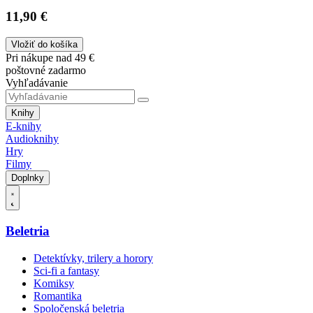
11,90 €
Vložiť do košíka
Pri nákupe nad 49 €
poštovné zadarmo
Vyhľadávanie
Knihy
E-knihy
Audioknihy
Hry
Filmy
Doplnky
Beletria
Detektívky, trilery a horory
Sci-fi a fantasy
Komiksy
Romantika
Spoločenská beletria