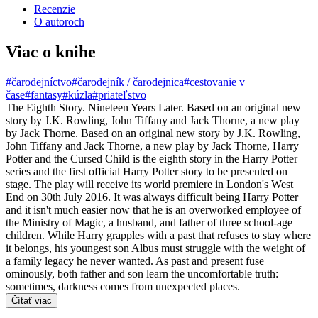
Recenzie
O autoroch
Viac o knihe
#čarodejníctvo
#čarodejník / čarodejnica
#cestovanie v
čase
#fantasy
#kúzla
#priateľstvo
The Eighth Story. Nineteen Years Later. Based on an original new
story by J.K. Rowling, John Tiffany and Jack Thorne, a new play
by Jack Thorne. Based on an original new story by J.K. Rowling,
John Tiffany and Jack Thorne, a new play by Jack Thorne, Harry
Potter and the Cursed Child is the eighth story in the Harry Potter
series and the first official Harry Potter story to be presented on
stage. The play will receive its world premiere in London's West
End on 30th July 2016. It was always difficult being Harry Potter
and it isn't much easier now that he is an overworked employee of
the Ministry of Magic, a husband, and father of three school-age
children. While Harry grapples with a past that refuses to stay where
it belongs, his youngest son Albus must struggle with the weight of
a family legacy he never wanted. As past and present fuse
ominously, both father and son learn the uncomfortable truth:
sometimes, darkness comes from unexpected places.
Čítať viac