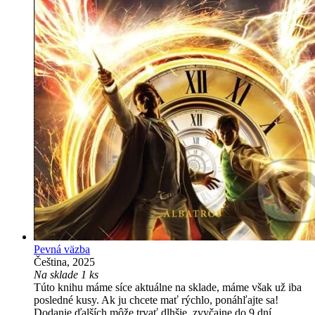
Pevná väzba
Čeština, 2025
Na sklade 1 ks
Túto knihu máme síce aktuálne na sklade, máme však už iba
posledné kusy. Ak ju chcete mať rýchlo, ponáhľajte sa!
Dodanie ďalších môže trvať dlhšie, zvyčajne do 9 dní.