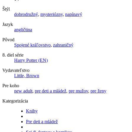
Štýl
dobrodružný
,
mysteriózny
,
napínavý
Jazyk
angličtina
Pôvod
Spojené kráľovstvo
,
zahraničný
8. diel série
Harry Potter (EN)
Vydavateľstvo
Little, Brown
Pre koho
new adult
,
pre deti a mládež
,
pre mužov
,
pre ženy
Kategorizácia
Knihy
Pre deti a mládež