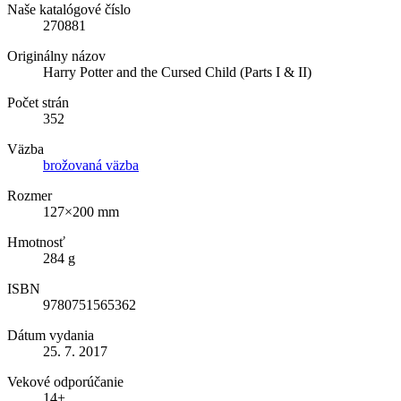
Naše katalógové číslo
270881
Originálny názov
Harry Potter and the Cursed Child (Parts I & II)
Počet strán
352
Väzba
brožovaná väzba
Rozmer
127×200 mm
Hmotnosť
284 g
ISBN
9780751565362
Dátum vydania
25. 7. 2017
Vekové odporúčanie
14+