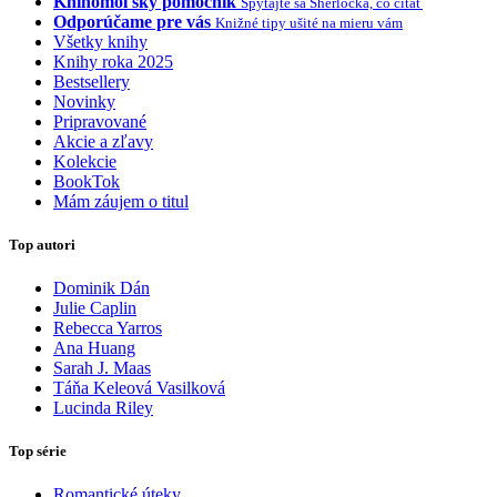
Knihomoľský pomocník
Spýtajte sa Sherlocka, čo čítať
Odporúčame pre vás
Knižné tipy ušité na mieru vám
Všetky knihy
Knihy roka 2025
Bestsellery
Novinky
Pripravované
Akcie a zľavy
Kolekcie
BookTok
Mám záujem o titul
Top autori
Dominik Dán
Julie Caplin
Rebecca Yarros
Ana Huang
Sarah J. Maas
Táňa Keleová Vasilková
Lucinda Riley
Top série
Romantické úteky