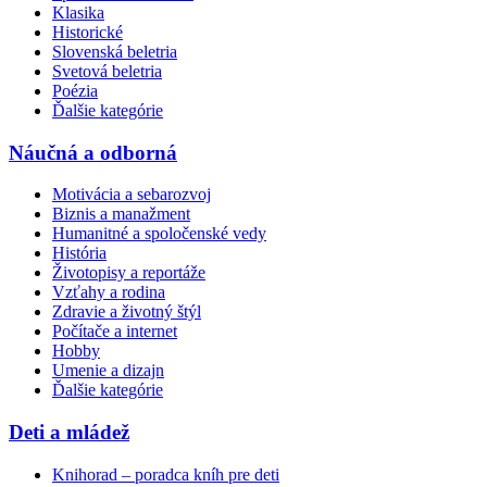
Klasika
Historické
Slovenská beletria
Svetová beletria
Poézia
Ďalšie kategórie
Náučná a odborná
Motivácia a sebarozvoj
Biznis a manažment
Humanitné a spoločenské vedy
História
Životopisy a reportáže
Vzťahy a rodina
Zdravie a životný štýl
Počítače a internet
Hobby
Umenie a dizajn
Ďalšie kategórie
Deti a mládež
Knihorad – poradca kníh pre deti