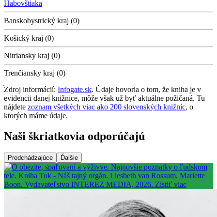
Habovštiaka
Banskobystrický kraj (0)
Košický kraj (0)
Nitriansky kraj (0)
Trenčiansky kraj (0)
Zdroj informácií:
Infogate.sk
. Údaje hovoria o tom, že kniha je v
evidencii danej knižnice, môže však už byť aktuálne požičaná. Tu
nájdete
zoznam všetkých viac ako 200 slovenských knižníc
, o
ktorých máme údaje.
Naši škriatkovia odporúčajú
Predchádzajúce
Ďalšie