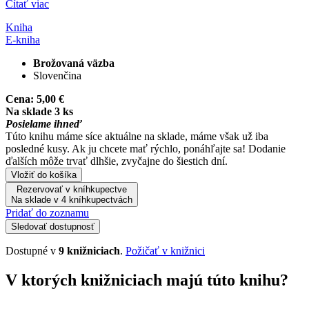
Čítať viac
Kniha
E-kniha
Brožovaná väzba
Slovenčina
Cena:
5,00 €
Na sklade 3 ks
Posielame ihneď
Túto knihu máme síce aktuálne na sklade, máme však už iba
posledné kusy. Ak ju chcete mať rýchlo, ponáhľajte sa! Dodanie
ďalších môže trvať dlhšie, zvyčajne do šiestich dní.
Vložiť do košíka
Rezervovať v kníhkupectve
Na sklade v 4 kníhkupectvách
Pridať do zoznamu
Sledovať dostupnosť
Dostupné v
9 knižniciach
.
Požičať v knižnici
V ktorých knižniciach majú túto knihu?