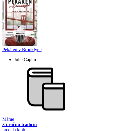
Pekáreň v Brooklyne
Julie Caplin
Máme
35-ročnú tradíciu
predaja kníh