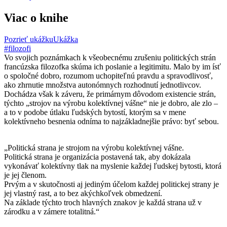
Viac o knihe
Pozrieť ukážku
Ukážka
#filozofi
Vo svojich poznámkach k všeobecnému zrušeniu politických strán
francúzska filozofka skúma ich poslanie a legitimitu. Malo by im ísť
o spoločné dobro, rozumom uchopiteľnú pravdu a spravodlivosť,
ako zhrnutie množstva autonómnych rozhodnutí jednotlivcov.
Dochádza však k záveru, že primárnym dôvodom existencie strán,
týchto „strojov na výrobu kolektívnej vášne“ nie je dobro, ale zlo –
a to v podobe útlaku ľudských bytostí, ktorým sa v mene
kolektívneho besnenia odníma to najzákladnejšie právo: byť sebou.
„Politická strana je strojom na výrobu kolektívnej vášne.
Politická strana je organizácia postavená tak, aby dokázala
vykonávať kolektívny tlak na myslenie každej ľudskej bytosti, ktorá
je jej členom.
Prvým a v skutočnosti aj jediným účelom každej politickej strany je
jej vlastný rast, a to bez akýchkoľvek obmedzení.
Na základe týchto troch hlavných znakov je každá strana už v
zárodku a v zámere totalitná.“