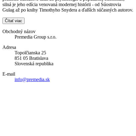
silná je jeho edícia venovaná modernej histórii - od Súostrovia
Gulag až po knihy Timothyho Snydera a ďalších súčasných autorov.
Čítať viac
Obchodný názov
Premedia Group s.r.o.
Adresa
Topolčianska 25
851 05 Bratislava
Slovenská republika
E-mail
info@premedia.sk