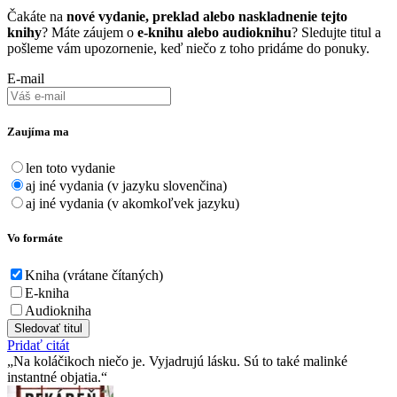
Čakáte na
nové vydanie, preklad alebo naskladnenie tejto
knihy
? Máte záujem o
e-knihu alebo audioknihu
? Sledujte titul a
pošleme vám upozornenie, keď niečo z toho pridáme do ponuky.
E-mail
Zaujíma ma
len toto vydanie
aj iné vydania (v jazyku slovenčina)
aj iné vydania (v akomkoľvek jazyku)
Vo formáte
Kniha (vrátane čítaných)
E-kniha
Audiokniha
Sledovať titul
Pridať citát
Na koláčikoch niečo je. Vyjadrujú lásku. Sú to také malinké
instantné objatia.