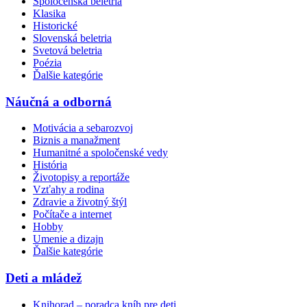
Spoločenská beletria
Klasika
Historické
Slovenská beletria
Svetová beletria
Poézia
Ďalšie kategórie
Náučná a odborná
Motivácia a sebarozvoj
Biznis a manažment
Humanitné a spoločenské vedy
História
Životopisy a reportáže
Vzťahy a rodina
Zdravie a životný štýl
Počítače a internet
Hobby
Umenie a dizajn
Ďalšie kategórie
Deti a mládež
Knihorad – poradca kníh pre deti