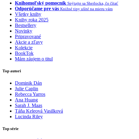
Knihomoľský pomocník
Spýtajte sa Sherlocka, čo čítať
Odporúčame pre vás
Knižné tipy ušité na mieru vám
Všetky knihy
Knihy roka 2025
Bestsellery
Novinky
Pripravované
Akcie a zľavy
Kolekcie
BookTok
Mám záujem o titul
Top autori
Dominik Dán
Julie Caplin
Rebecca Yarros
Ana Huang
Sarah J. Maas
Táňa Keleová Vasilková
Lucinda Riley
Top série