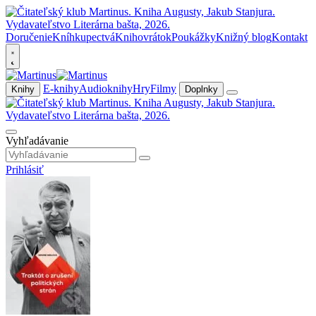
Doručenie
Kníhkupectvá
Knihovrátok
Poukážky
Knižný blog
Kontakt
E-knihy
Audioknihy
Hry
Filmy
Knihy
Doplnky
Vyhľadávanie
Prihlásiť