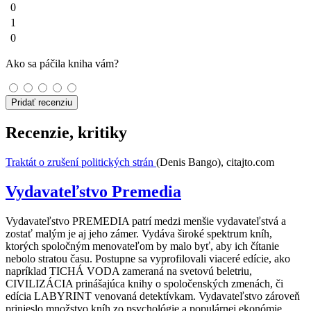
0
1
0
Ako sa páčila kniha vám?
Pridať recenziu
Recenzie, kritiky
Traktát o zrušení politických strán
(Denis Bango), citajto.com
Vydavateľstvo Premedia
Vydavateľstvo PREMEDIA patrí medzi menšie vydavateľstvá a
zostať malým je aj jeho zámer. Vydáva široké spektrum kníh,
ktorých spoločným menovateľom by malo byť, aby ich čítanie
nebolo stratou času. Postupne sa vyprofilovali viaceré edície, ako
napríklad TICHÁ VODA zameraná na svetovú beletriu,
CIVILIZÁCIA prinášajúca knihy o spoločenských zmenách, či
edícia LABYRINT venovaná detektívkam. Vydavateľstvo zároveň
prinieslo množstvo kníh zo psychológie a populárnej ekonómie,