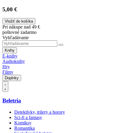
5,00 €
Vložiť do košíka
Pri nákupe nad 49 €
poštovné zadarmo
Vyhľadávanie
Knihy
E-knihy
Audioknihy
Hry
Filmy
Doplnky
Beletria
Detektívky, trilery a horory
Sci-fi a fantasy
Komiksy
Romantika