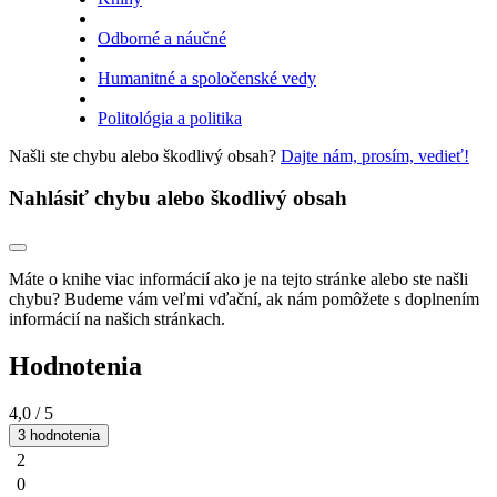
Odborné a náučné
Humanitné a spoločenské vedy
Politológia a politika
Našli ste chybu alebo škodlivý obsah?
Dajte nám, prosím, vedieť!
Nahlásiť chybu alebo škodlivý obsah
Máte o knihe viac informácií ako je na tejto stránke alebo ste našli
chybu? Budeme vám veľmi vďační, ak nám pomôžete s doplnením
informácií na našich stránkach.
Hodnotenia
4,0
/ 5
3 hodnotenia
2
0