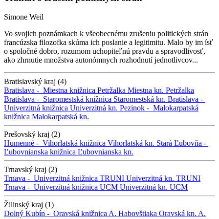
Simone Weil
Vo svojich poznámkach k všeobecnému zrušeniu politických strán
francúzska filozofka skúma ich poslanie a legitimitu. Malo by im ísť
o spoločné dobro, rozumom uchopiteľnú pravdu a spravodlivosť,
ako zhrnutie množstva autonómnych rozhodnutí jednotlivcov...
Bratislavský kraj (4)
Bratislava -
Miestna knižnica Petržalka
Miestna kn. Petržalka
Bratislava -
Staromestská knižnica
Staromestská kn.
Bratislava -
Univerzitná knižnica
Univerzitná kn.
Pezinok -
Malokarpatská
knižnica
Malokarpatská kn.
Prešovský kraj (2)
Humenné -
Vihorlatská knižnica
Vihorlatská kn.
Stará Ľubovňa -
Ľubovnianska knižnica
Ľubovnianska kn.
Trnavský kraj (2)
Trnava -
Univerzitná knižnica TRUNI
Univerzitná kn. TRUNI
Trnava -
Univerzitná knižnica UCM
Univerzitná kn. UCM
Žilinský kraj (1)
Dolný Kubín -
Oravská knižnica A. Habovštiaka
Oravská kn. A.