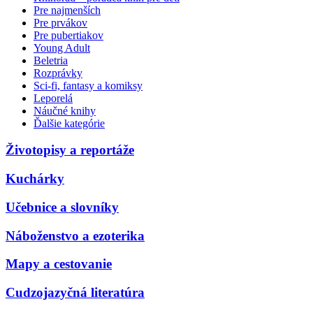
Pre najmenších
Pre prvákov
Pre pubertiakov
Young Adult
Beletria
Rozprávky
Sci-fi, fantasy a komiksy
Leporelá
Náučné knihy
Ďalšie kategórie
Životopisy a reportáže
Kuchárky
Učebnice a slovníky
Náboženstvo a ezoterika
Mapy a cestovanie
Cudzojazyčná literatúra