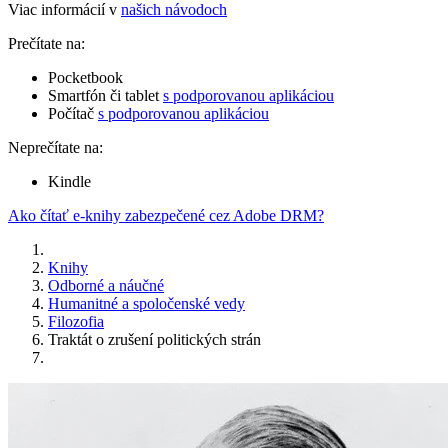
Viac informácií v
našich návodoch
Prečítate na:
Pocketbook
Smartfón či tablet
s podporovanou aplikáciou
Počítač
s podporovanou aplikáciou
Neprečítate na:
Kindle
Ako čítať e-knihy zabezpečené cez Adobe DRM?
Knihy
Odborné a náučné
Humanitné a spoločenské vedy
Filozofia
Traktát o zrušení politických strán