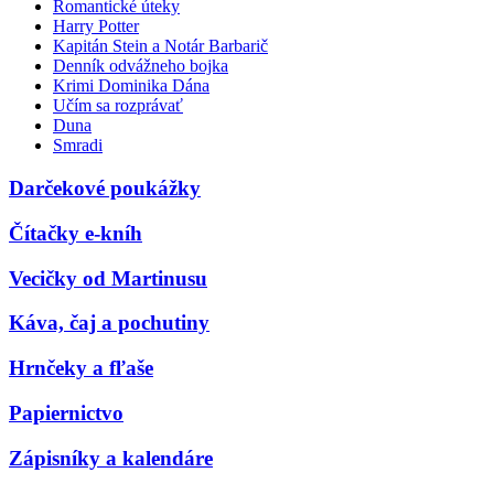
Romantické úteky
Harry Potter
Kapitán Stein a Notár Barbarič
Denník odvážneho bojka
Krimi Dominika Dána
Učím sa rozprávať
Duna
Smradi
Darčekové poukážky
Čítačky e-kníh
Vecičky od Martinusu
Káva, čaj a pochutiny
Hrnčeky a fľaše
Papiernictvo
Zápisníky a kalendáre