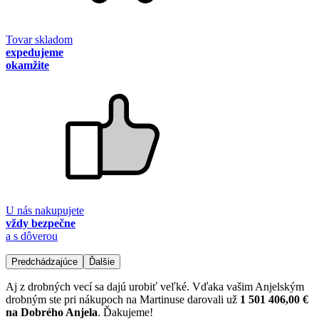
Tovar skladom
expedujeme
okamžite
U nás nakupujete
vždy bezpečne
a s dôverou
Predchádzajúce
Ďalšie
Aj z drobných vecí sa dajú urobiť veľké. Vďaka vašim Anjelským
drobným ste pri nákupoch na Martinuse darovali už
1 501 406,00 €
na Dobrého Anjela
. Ďakujeme!