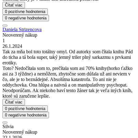
Čítať viac
0 pozitívne hodnotenia
0 negatívne hodnotenia
Daniela Strizencova
Neoverený nákup
1
26.1.2024
Tak za mňa bol toto totálny omyl. Od autorky som čítala knihu Pád
do ticha a tá bola super, taký jemný triler plný sarkazmu s prvkami
erotiky.
Toto? Nedočítala som to, prečítala som asi 70% knihy(horko ťažko
asi za 3 týždne) a nemôžem, zbytočne som dúfala už ani neviem v
čo, ale je to beznádejné. Absolútna katastrofa. To ani nie je
oddychovka. Ona hlúpa a naivná a on manipulatívny psychopat.
Neodporúčam. Ak niekoho baví tento žáner tak je veľa iných kníh,
ktoré sú zaručene lepšie.
Čítať viac
0 pozitívne hodnotenia
0 negatívne hodnotenia
Silvia
Neoverený nákup
22.1.2026