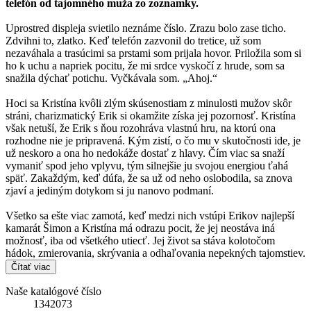
telefón od tajomného muža zo zoznamky.
Uprostred displeja svietilo neznáme číslo. Zrazu bolo zase ticho.
Zdvihni to, zlatko. Keď telefón zazvonil do tretice, už som
nezaváhala a trasúcimi sa prstami som prijala hovor. Priložila som si
ho k uchu a napriek pocitu, že mi srdce vyskočí z hrude, som sa
snažila dýchať potichu. Vyčkávala som. „Ahoj.“
Hoci sa Kristína kvôli zlým skúsenostiam z minulosti mužov skôr
stráni, charizmatický Erik si okamžite získa jej pozornosť. Kristína
však netuší, že Erik s ňou rozohráva vlastnú hru, na ktorú ona
rozhodne nie je pripravená. Kým zistí, o čo mu v skutočnosti ide, je
už neskoro a ona ho nedokáže dostať z hlavy. Čím viac sa snaží
vymaniť spod jeho vplyvu, tým silnejšie ju svojou energiou ťahá
späť. Zakaždým, keď dúfa, že sa už od neho oslobodila, sa znova
zjaví a jediným dotykom si ju nanovo podmaní.
Všetko sa ešte viac zamotá, keď medzi nich vstúpi Erikov najlepší
kamarát Šimon a Kristína má odrazu pocit, že jej neostáva iná
možnosť, iba od všetkého utiecť. Jej život sa stáva kolotočom
hádok, zmierovania, skrývania a odhaľovania nepekných tajomstiev.
Čítať viac
Naše katalógové číslo
1342073