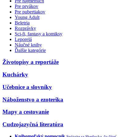
Pre najmenších
Pre prvákov
Pre pubertiakov
Young Adult
Beletria
Rozprávky
Sci-fi, fantasy a komiksy
Leporelá
Náučné knihy
Ďalšie kategórie
Životopisy a reportáže
Kuchárky
Učebnice a slovníky
Náboženstvo a ezoterika
Mapy a cestovanie
Cudzojazyčná literatúra
Knihomoľský pomocník
Spýtajte sa Sherlocka, čo čítať