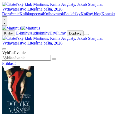
Doručenie
Kníhkupectvá
Knihovrátok
Poukážky
Knižný blog
Kontakt
E-knihy
Audioknihy
Hry
Filmy
Knihy
Doplnky
Vyhľadávanie
Prihlásiť