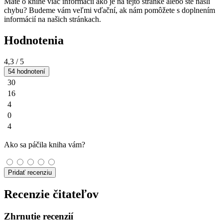
Máte o knihe viac informácií ako je na tejto stránke alebo ste našli
chybu? Budeme vám veľmi vďační, ak nám pomôžete s doplnením
informácií na našich stránkach.
Hodnotenia
4,3
/ 5
54 hodnotení
30
16
4
0
4
Ako sa páčila kniha vám?
Pridať recenziu
Recenzie čitateľov
Zhrnutie recenzií