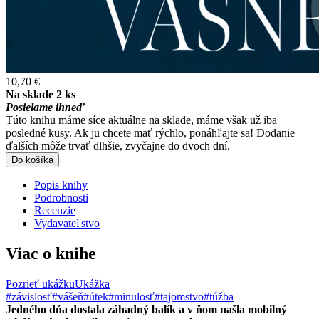
10,70 €
Na sklade 2 ks
Posielame ihneď
Túto knihu máme síce aktuálne na sklade, máme však už iba
posledné kusy. Ak ju chcete mať rýchlo, ponáhľajte sa! Dodanie
ďalších môže trvať dlhšie, zvyčajne do dvoch dní.
Do košíka
Popis knihy
Podrobnosti
Recenzie
Vydavateľstvo
Viac o knihe
Pozrieť ukážku
Ukážka
#závislosť
#vášeň
#útek
#minulosť
#tajomstvo
#túžba
Jedného dňa dostala záhadný balík a v ňom našla mobilný