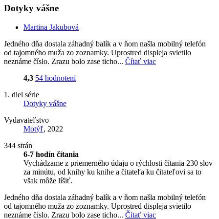
Dotyky vášne
Martina Jakubová
Jedného dňa dostala záhadný balík a v ňom našla mobilný telefón
od tajomného muža zo zoznamky. Uprostred displeja svietilo
neznáme číslo. Zrazu bolo zase ticho...
Čítať viac
4,3
54 hodnotení
1. diel série
Dotyky vášne
Vydavateľstvo
Motýľ
, 2022
344 strán
6-7 hodín čítania
Vychádzame z priemerného údaju o rýchlosti čítania 230 slov
za minútu, od knihy ku knihe a čitateľa ku čitateľovi sa to
však môže líšiť.
Jedného dňa dostala záhadný balík a v ňom našla mobilný telefón
od tajomného muža zo zoznamky. Uprostred displeja svietilo
neznáme číslo. Zrazu bolo zase ticho...
Čítať viac