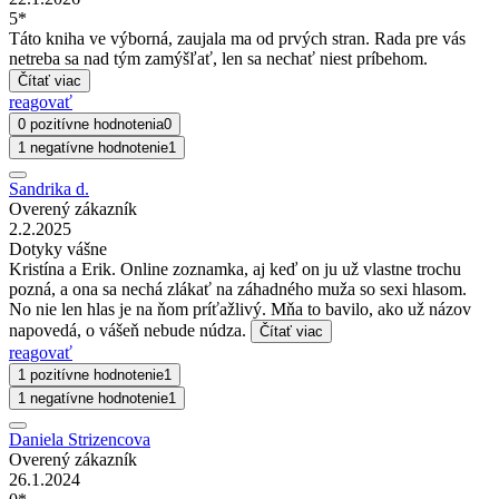
5*
Táto kniha ve výborná, zaujala ma od prvých stran. Rada pre vás
netreba sa nad tým zamýšľať, len sa nechať niest príbehom.
Čítať viac
reagovať
0 pozitívne hodnotenia
0
1 negatívne hodnotenie
1
Sandrika d.
Overený zákazník
2.2.2025
Dotyky vášne
Kristína a Erik. Online zoznamka, aj keď on ju už vlastne trochu
pozná, a ona sa nechá zlákať na záhadného muža so sexi hlasom.
No nie len hlas je na ňom príťažlivý. Mňa to bavilo, ako už názov
napovedá, o vášeň nebude núdza.
Čítať viac
reagovať
1 pozitívne hodnotenie
1
1 negatívne hodnotenie
1
Daniela Strizencova
Overený zákazník
26.1.2024