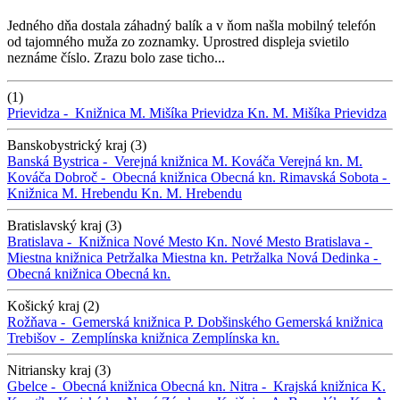
Jedného dňa dostala záhadný balík a v ňom našla mobilný telefón
od tajomného muža zo zoznamky. Uprostred displeja svietilo
neznáme číslo. Zrazu bolo zase ticho...
(1)
Prievidza -
Knižnica M. Mišíka Prievidza
Kn. M. Mišíka Prievidza
Banskobystrický kraj (3)
Banská Bystrica -
Verejná knižnica M. Kováča
Verejná kn. M.
Kováča
Dobroč -
Obecná knižnica
Obecná kn.
Rimavská Sobota -
Knižnica M. Hrebendu
Kn. M. Hrebendu
Bratislavský kraj (3)
Bratislava -
Knižnica Nové Mesto
Kn. Nové Mesto
Bratislava -
Miestna knižnica Petržalka
Miestna kn. Petržalka
Nová Dedinka -
Obecná knižnica
Obecná kn.
Košický kraj (2)
Rožňava -
Gemerská knižnica P. Dobšinského
Gemerská knižnica
Trebišov -
Zemplínska knižnica
Zemplínska kn.
Nitriansky kraj (3)
Gbelce -
Obecná knižnica
Obecná kn.
Nitra -
Krajská knižnica K.