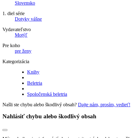
Slovensko
1. diel série
Dotyky vášne
Vydavateľstvo
Motýľ
Pre koho
pre ženy
Kategorizácia
Knihy
Beletria
Spoločenská beletria
Našli ste chybu alebo škodlivý obsah?
Dajte nám, prosím, vedieť!
Nahlásiť chybu alebo škodlivý obsah