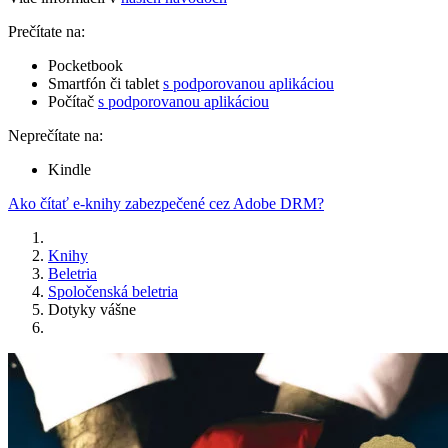
Prečítate na:
Pocketbook
Smartfón či tablet
s podporovanou aplikáciou
Počítač
s podporovanou aplikáciou
Neprečítate na:
Kindle
Ako čítať e-knihy zabezpečené cez Adobe DRM?
Knihy
Beletria
Spoločenská beletria
Dotyky vášne