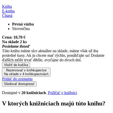
Kniha
E-kniha
Čítaná
Pevná väzba
Slovenčina
Cena:
10,70 €
Na sklade 2 ks
Posielame ihneď
Túto knihu máme síce aktuálne na sklade, máme však už iba
posledné kusy. Ak ju chcete mať rýchlo, ponáhľajte sa! Dodanie
ďalších môže trvať dlhšie, zvyčajne do dvoch dní.
Vložiť do košíka
Rezervovať v kníhkupectve
Na sklade v 4 kníhkupectvách
Pridať do zoznamu
Sledovať dostupnosť
Dostupné v
20 knižniciach
.
Požičať v knižnici
V ktorých knižniciach majú túto knihu?