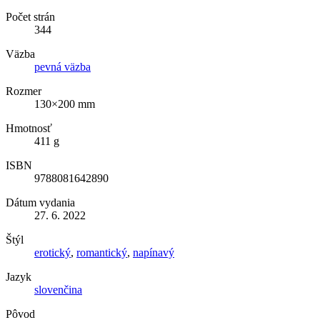
Počet strán
344
Väzba
pevná väzba
Rozmer
130×200 mm
Hmotnosť
411 g
ISBN
9788081642890
Dátum vydania
27. 6. 2022
Štýl
erotický
,
romantický
,
napínavý
Jazyk
slovenčina
Pôvod