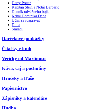
Harry Potter
Kapitán Stein a Notár Barbarič
Denník odvážneho bojka
Krimi Dominika Dána
Učím sa rozprávať
Duna
Smradi
Darčekové poukážky
Čítačky e-kníh
Vecičky od Martinusu
Káva, čaj a pochutiny
Hrnčeky a fľaše
Papiernictvo
Zápisníky a kalendáre
Hudba