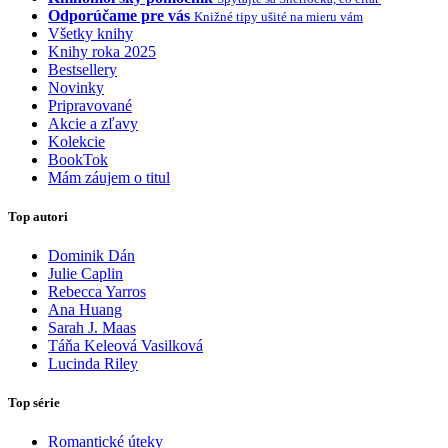
Odporúčame pre vás
Knižné tipy ušité na mieru vám
Všetky knihy
Knihy roka 2025
Bestsellery
Novinky
Pripravované
Akcie a zľavy
Kolekcie
BookTok
Mám záujem o titul
Top autori
Dominik Dán
Julie Caplin
Rebecca Yarros
Ana Huang
Sarah J. Maas
Táňa Keleová Vasilková
Lucinda Riley
Top série
Romantické úteky