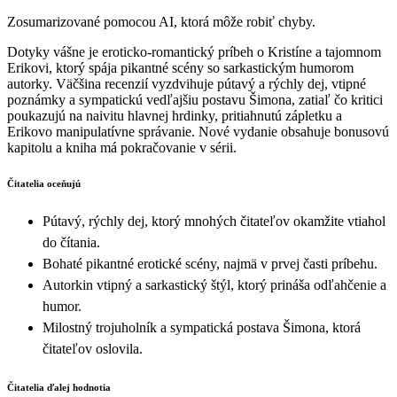
Zosumarizované pomocou AI, ktorá môže robiť chyby.
Dotyky vášne je eroticko-romantický príbeh o Kristíne a tajomnom
Erikovi, ktorý spája pikantné scény so sarkastickým humorom
autorky. Väčšina recenzií vyzdvihuje pútavý a rýchly dej, vtipné
poznámky a sympatickú vedľajšiu postavu Šimona, zatiaľ čo kritici
poukazujú na naivitu hlavnej hrdinky, pritiahnutú zápletku a
Erikovo manipulatívne správanie. Nové vydanie obsahuje bonusovú
kapitolu a kniha má pokračovanie v sérii.
Čitatelia oceňujú
Pútavý, rýchly dej, ktorý mnohých čitateľov okamžite vtiahol
do čítania.
Bohaté pikantné erotické scény, najmä v prvej časti príbehu.
Autorkin vtipný a sarkastický štýl, ktorý prináša odľahčenie a
humor.
Milostný trojuholník a sympatická postava Šimona, ktorá
čitateľov oslovila.
Čitatelia ďalej hodnotia