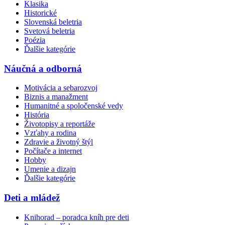
Klasika
Historické
Slovenská beletria
Svetová beletria
Poézia
Ďalšie kategórie
Náučná a odborná
Motivácia a sebarozvoj
Biznis a manažment
Humanitné a spoločenské vedy
História
Životopisy a reportáže
Vzťahy a rodina
Zdravie a životný štýl
Počítače a internet
Hobby
Umenie a dizajn
Ďalšie kategórie
Deti a mládež
Knihorad – poradca kníh pre deti