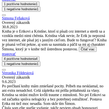
1 pozitívne hodnotenie
1
1 negatívne hodnotenie
1
Simona Feňaková
Overený zákazník
30.8.2023
Kniha je o Erikovi a Kristíne, ktorí si písali cez internet a stretli sa a
vznikla medzi nimi chémia. Kristína však nevie, že Erik ju nepozná
vez internet, ale písal jej s jasným cieľom. Bude to fungovať? Kniha
je písaná veľmi pekne, aj som sa nasmiala a páčil sa mi aj charakter
Šimona, ktorý je v knihe tiež ústrednou postavou.
Čítať viac
reagovať
4 pozitívne hodnotenia
4
1 negatívne hodnotenie
1
Veronika Földesiová
Overený zákazník
9.6.2023
Po prečítaní knihy mám zmiešané pocity. Príbeh ma nesklamal, no
ani extra nenadchol. Celá zápletka mi prišla pritiahnutá za vlasy.
Kristína sa stráni mužov kvôli traume z minulosti. No pri Erikovi sa
od začiatku správa nelogicky a bez potrebnej ostražitosť. Postava
Erika mi tiež moc nesadla. Som skôr tím Šimon.
Čítala som ešte staršie vydanie, takže neviem obsah bonusovej