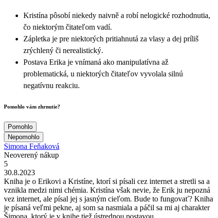
Kristína pôsobí niekedy naivně a robí nelogické rozhodnutia,
čo niektorým čitateľom vadí.
Zápletka je pre niektorých pritiahnutá za vlasy a dej príliš
zrýchlený či nerealistický.
Postava Erika je vnímaná ako manipulatívna až
problematická, u niektorých čitateľov vyvolala silnú
negatívnu reakciu.
Pomohlo vám zhrnutie?
Pomohlo
Nepomohlo
Simona Feňaková
Neoverený nákup
5
30.8.2023
Kniha je o Erikovi a Kristíne, ktorí si písali cez internet a stretli sa a
vznikla medzi nimi chémia. Kristína však nevie, že Erik ju nepozná
vez internet, ale písal jej s jasným cieľom. Bude to fungovať? Kniha
je písaná veľmi pekne, aj som sa nasmiala a páčil sa mi aj charakter
Šimona, ktorý je v knihe tiež ústrednou postavou.