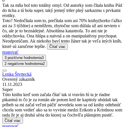
0*
Tak za mňa bol toto totálny omyl. Od autorky som čítala knihu Pád
do ticha a tá bola super, taký jemný triler plný sarkazmu s prvkami
erotiky.
Toto? Nedočítala som to, prečítala som asi 70% knihy(horko ťažko
asi za 3 týždne) a nemôžem, zbytočne som dúfala už ani neviem v
čo, ale je to beznádejné. Absolútna katastrofa. To ani nie je
oddychovka. Ona hlúpa a naivná a on manipulatívny psychopat.
Neodporúčam. Ak niekoho baví tento žáner tak je veľa iných kníh,
ktoré sú zaručene lepšie.
Čítať viac
reagovať
3 pozitívne hodnotenia
3
2 negatívne hodnotenia
2
Lenka Štvrtecká
Overený zákazník
11.11.2023
Super
Túto knihu keď som začala čítať tak si vravím fú ta je riadne
pikantná to čo je za román ale potom ked tie kapitoly ubúdali tak
príbeh sa mi začal veľmi páčiť nevedela som sa od knihy odtrhnúť
chcela som vedieť ako sa to vyvinie medzi Erikom a Kristínou som
rada že je aj druhá séria do ktorej sa čochvíľa plánujem pustiť.
Čítať viac
reagovať