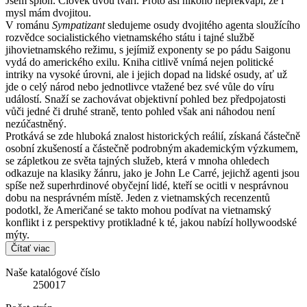
Jsem špión. Člověk dvou tváří. Proto asi nikoho nepřekvapí, že i
mysl mám dvojitou. ​
V románu
Sympatizant
sledujeme osudy dvojitého agenta sloužícího
rozvědce socialistického vietnamského státu i tajné službě
jihovietnamského režimu, s jejímiž exponenty se po pádu Saigonu
vydá do amerického exilu. Kniha citlivě vnímá nejen politické
intriky na vysoké úrovni, ale i jejich dopad na lidské osudy, ať už
jde o celý národ nebo jednotlivce vtažené bez své vůle do víru
událostí. Snaží se zachovávat objektivní pohled bez předpojatosti
vůči jedné či druhé straně, tento pohled však ani náhodou není
nezúčastněný.
Protkává se zde hluboká znalost historických reálií, získaná částečně
osobní zkušeností a částečně podrobným akademickým výzkumem,
se zápletkou ze světa tajných služeb, která v mnoha ohledech
odkazuje na klasiky žánru, jako je John Le Carré, jejichž agenti jsou
spíše než superhrdinové obyčejní lidé, kteří se ocitli v nesprávnou
dobu na nesprávném místě. Jeden z vietnamských recenzentů
podotkl, že Američané se takto mohou podívat na vietnamský
konflikt i z perspektivy protikladné k té, jakou nabízí hollywoodské
mýty.
Čítať viac
Naše katalógové číslo
250017