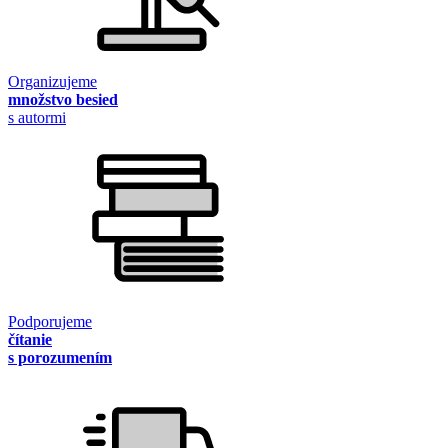
Organizujeme
množstvo besied
s autormi
Podporujeme
čítanie
s porozumením