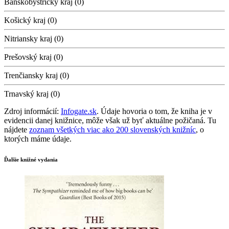
Banskobystrický kraj (0)
Košický kraj (0)
Nitriansky kraj (0)
Prešovský kraj (0)
Trenčiansky kraj (0)
Trnavský kraj (0)
Zdroj informácií:
Infogate.sk
. Údaje hovoria o tom, že kniha je v
evidencii danej knižnice, môže však už byť aktuálne požičaná. Tu
nájdete
zoznam všetkých viac ako 200 slovenských knižníc
, o
ktorých máme údaje.
Ďalšie knižné vydania