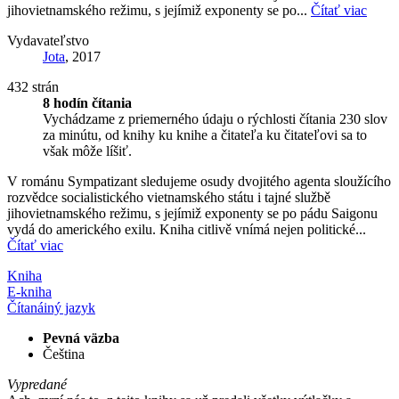
jihovietnamského režimu, s jejímiž exponenty se po...
Čítať viac
Vydavateľstvo
Jota
, 2017
432 strán
8 hodín čítania
Vychádzame z priemerného údaju o rýchlosti čítania 230 slov
za minútu, od knihy ku knihe a čitateľa ku čitateľovi sa to
však môže líšiť.
V románu Sympatizant sledujeme osudy dvojitého agenta sloužícího
rozvědce socialistického vietnamského státu i tajné službě
jihovietnamského režimu, s jejímiž exponenty se po pádu Saigonu
vydá do amerického exilu. Kniha citlivě vnímá nejen politické...
Čítať viac
Kniha
E-kniha
Čítaná
iný jazyk
Pevná väzba
Čeština
Vypredané