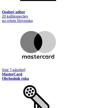
Osobný odber
20 kníhkupectiev
po celom Slovensku
Sme 7-násobný
MasterCard
Obchodník roka