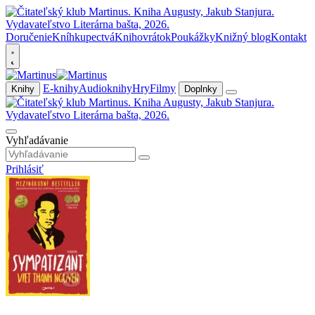
Doručenie
Kníhkupectvá
Knihovrátok
Poukážky
Knižný blog
Kontakt
E-knihy
Audioknihy
Hry
Filmy
Knihy
Doplnky
Vyhľadávanie
Prihlásiť