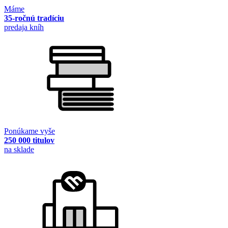
Máme
35-ročnú tradíciu
predaja kníh
Ponúkame vyše
250 000 titulov
na sklade