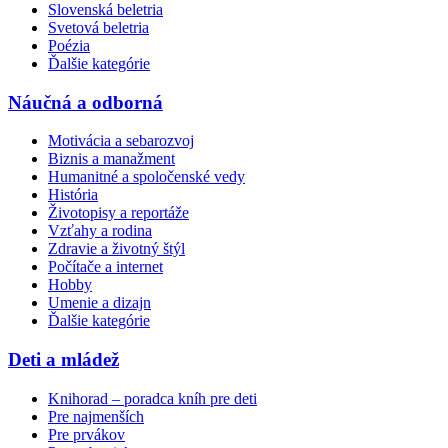
Slovenská beletria
Svetová beletria
Poézia
Ďalšie kategórie
Náučná a odborná
Motivácia a sebarozvoj
Biznis a manažment
Humanitné a spoločenské vedy
História
Životopisy a reportáže
Vzťahy a rodina
Zdravie a životný štýl
Počítače a internet
Hobby
Umenie a dizajn
Ďalšie kategórie
Deti a mládež
Knihorad – poradca kníh pre deti
Pre najmenších
Pre prvákov