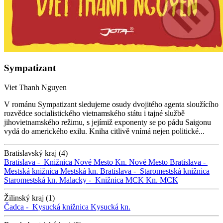
Sympatizant
Viet Thanh Nguyen
V románu Sympatizant sledujeme osudy dvojitého agenta sloužícího
rozvědce socialistického vietnamského státu i tajné službě
jihovietnamského režimu, s jejímiž exponenty se po pádu Saigonu
vydá do amerického exilu. Kniha citlivě vnímá nejen politické...
Bratislavský kraj (4)
Bratislava -
Knižnica Nové Mesto
Kn. Nové Mesto
Bratislava -
Mestská knižnica
Mestská kn.
Bratislava -
Staromestská knižnica
Staromestská kn.
Malacky -
Knižnica MCK
Kn. MCK
Žilinský kraj (1)
Čadca -
Kysucká knižnica
Kysucká kn.