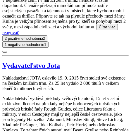
v nepřátelské zemi i v náručí žen, s nimiž nemůže šťastně
dopadnout. Čtenáře překvapí mimořádnou přímočarostí v
esejistických pasážích a tajemností v místech, které bychom mohli
označit za thriller. Připravte se tak na plynulé přechody mezi žánry.
Kniha je velkým přínosem zejména pro ty, kteří se pohybují mezi 2
světy, mezi západní civilizací a východní kulturou.
Čítať viac
reagovať
2 pozitívne hodnotenia
2
1 negatívne hodnotenie
1
Vydavateľstvo Jota
Nakladatelství JOTA oslavilo 19. 9. 2015 čtvrt století své existence
na českém knižním trhu. Za 25 let vydalo 2 000 titulů v celkem
téměř 6 milionech výtiscích.
Nakladatelství vydává překlady světových autorů, 15 let vlastní
exkluzivní licenci na překlady nejlépe hodnocených turistických
průvodců britské řady Rough Guides, edice Literatura faktu a
military, v edici Cestopisy mají ty nejlepší české cestovatele, jako
jsou legendy Hanzelka–Zikmund, Miloslav Stingl, Steve Lichtag,
Vladimír Plešinger, Jirka Kolbaba, Petr Horký nebo Miroslav
Náplava. Ze zahraničních autorů mají Beara Gryllse nebo Reinholda