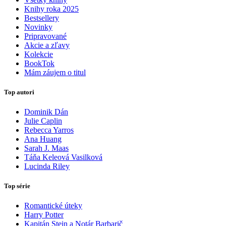
Knihy roka 2025
Bestsellery
Novinky
Pripravované
Akcie a zľavy
Kolekcie
BookTok
Mám záujem o titul
Top autori
Dominik Dán
Julie Caplin
Rebecca Yarros
Ana Huang
Sarah J. Maas
Táňa Keleová Vasilková
Lucinda Riley
Top série
Romantické úteky
Harry Potter
Kapitán Stein a Notár Barbarič