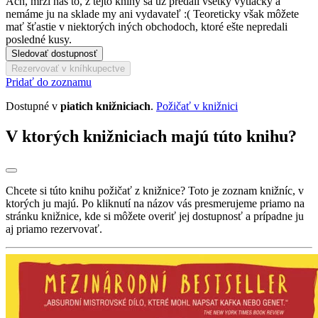
Ach, mrzí nás to, z tejto knihy sa už predali všetky výtlačky a
nemáme ju na sklade my ani vydavateľ :( Teoreticky však môžete
mať šťastie v niektorých iných obchodoch, ktoré ešte nepredali
posledné kusy.
Sledovať dostupnosť
Rezervovať v kníhkupectve
Pridať do zoznamu
Dostupné v
piatich knižniciach
.
Požičať v knižnici
V ktorých knižniciach majú túto knihu?
Chcete si túto knihu požičať z knižnice? Toto je zoznam knižníc, v
ktorých ju majú. Po kliknutí na názov vás presmerujeme priamo na
stránku knižnice, kde si môžete overiť jej dostupnosť a prípadne ju
aj priamo rezervovať.