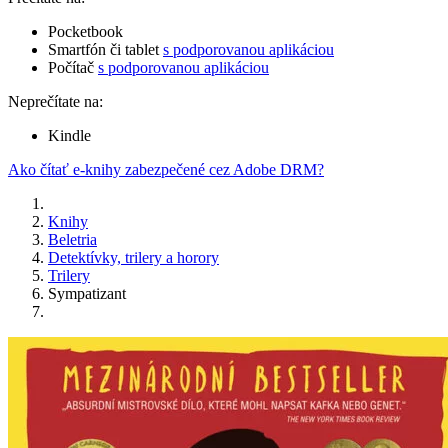
Pocketbook
Smartfón či tablet
s podporovanou aplikáciou
Počítač
s podporovanou aplikáciou
Neprečítate na:
Kindle
Ako čítať e-knihy zabezpečené cez Adobe DRM?
Knihy
Beletria
Detektívky, trilery a horory
Trilery
Sympatizant