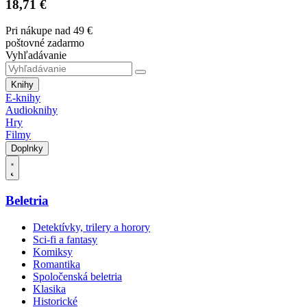
18,71 €
Pri nákupe nad 49 €
poštovné zadarmo
Vyhľadávanie
Knihy
E-knihy
Audioknihy
Hry
Filmy
Doplnky
Beletria
Detektívky, trilery a horory
Sci-fi a fantasy
Komiksy
Romantika
Spoločenská beletria
Klasika
Historické