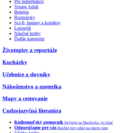
Pre pubertiakov
Young Adult
Beletria
Rozprávky
Sci-fi, fantasy a komiksy
Leporelá
Náučné knihy
Ďalšie kategórie
Životopisy a reportáže
Kuchárky
Učebnice a slovníky
Náboženstvo a ezoterika
Mapy a cestovanie
Cudzojazyčná literatúra
Knihomoľský pomocník
Spýtajte sa Sherlocka, čo čítať
Odporúčame pre vás
Knižné tipy ušité na mieru vám
Všetky knihy