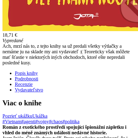
18,71 €
Vypredané
Ach, mrzí nás to, z tejto knihy sa už predali všetky výtlačky a
nemáme ju na sklade my ani vydavateľ :( Teoreticky však môžete
mať šťastie v niektorých iných obchodoch, ktoré ešte nepredali
posledné kusy.
Popis knihy
Podrobnosti
Recenzie
Vydavateľstvo
Viac o knihe
Pozrieť ukážku
Ukážka
#Vietnam
#agenti
#vojny
#chaos
#politika
Román z exotického prostředí spojující špionážní zápletku i
vhled do méně známých událostí nedávné historie.