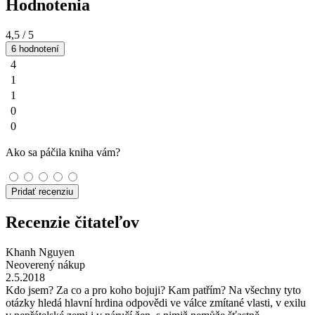
Hodnotenia
4,5
/ 5
6 hodnotení
4
1
1
0
0
Ako sa páčila kniha vám?
Pridať recenziu
Recenzie čitateľov
Khanh Nguyen
Neoverený nákup
2.5.2018
Kdo jsem? Za co a pro koho bojuji? Kam patřím? Na všechny tyto
otázky hledá hlavní hrdina odpovědi ve válce zmítané vlasti, v exilu