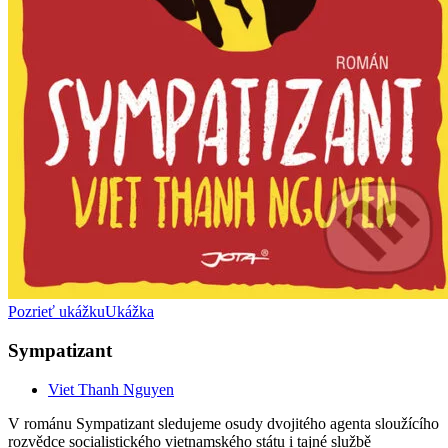
Pozrieť ukážku
Ukážka
Sympatizant
Viet Thanh Nguyen
V románu Sympatizant sledujeme osudy dvojitého agenta sloužícího
rozvědce socialistického vietnamského státu i tajné službě