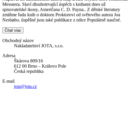
Messnera. Slaví dlouhotrvající úspěch s knihami dnes už
spisovatelské ikony, Američana C. D. Payna.. Z dětské literatury
zmiňme řadu knih o doktoru Proktorovi od světového autora Joa
Nesbøho, úspěšné jsou také publikace z edice Populárně naučné.
Čítať viac
Obchodný názov
Nakladatelství JOTA, s.r.o.
Adresa
Škárova 809/16
612 00 Brno – Královo Pole
Česká republika
E-mail
jota@jota.cz