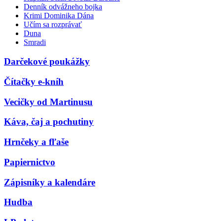
Denník odvážneho bojka
Krimi Dominika Dána
Učím sa rozprávať
Duna
Smradi
Darčekové poukážky
Čítačky e-kníh
Vecičky od Martinusu
Káva, čaj a pochutiny
Hrnčeky a fľaše
Papiernictvo
Zápisníky a kalendáre
Hudba