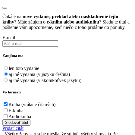
Čakáte na
nové vydanie, preklad alebo naskladnenie tejto
knihy
? Máte záujem o
e-knihu alebo audioknihu
? Sledujte titul a
pošleme vám upozornenie, keď niečo z toho pridáme do ponuky.
E-mail
Zaujíma ma
len toto vydanie
aj iné vydania (v jazyku čeština)
aj iné vydania (v akomkoľvek jazyku)
Vo formáte
Kniha (vrátane čítaných)
E-kniha
Audiokniha
Sledovať titul
Pridať citát
Všetky ženy si o sebe myslia, že sú iné; všetky si myslia, že