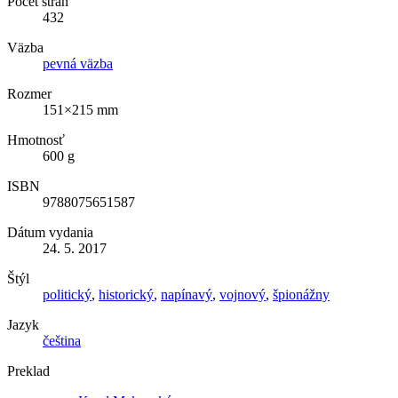
Počet strán
432
Väzba
pevná väzba
Rozmer
151×215 mm
Hmotnosť
600 g
ISBN
9788075651587
Dátum vydania
24. 5. 2017
Štýl
politický
,
historický
,
napínavý
,
vojnový
,
špionážny
Jazyk
čeština
Preklad