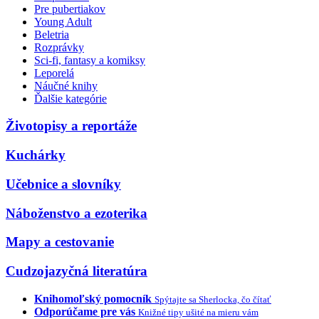
Pre pubertiakov
Young Adult
Beletria
Rozprávky
Sci-fi, fantasy a komiksy
Leporelá
Náučné knihy
Ďalšie kategórie
Životopisy a reportáže
Kuchárky
Učebnice a slovníky
Náboženstvo a ezoterika
Mapy a cestovanie
Cudzojazyčná literatúra
Knihomoľský pomocník
Spýtajte sa Sherlocka, čo čítať
Odporúčame pre vás
Knižné tipy ušité na mieru vám