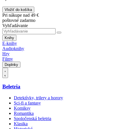
Vložiť do košíka
Pri nákupe nad 49 €
poštovné zadarmo
Vyhľadávanie
Knihy
E-knihy
Audioknihy
Hry
Filmy
Doplnky
Beletria
Detektívky, trilery a horory
Sci-fi a fantasy
Komiksy
Romantika
Spoločenská beletria
Klasika
Historické