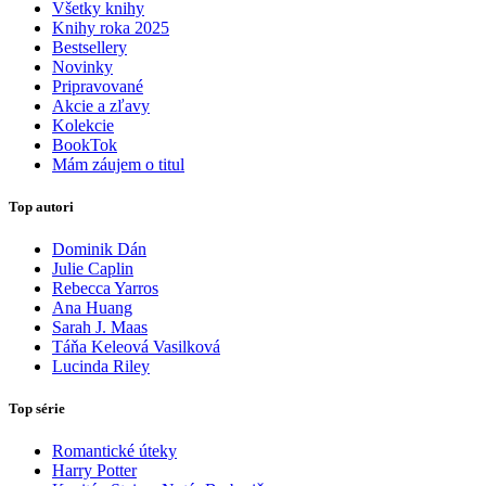
Všetky knihy
Knihy roka 2025
Bestsellery
Novinky
Pripravované
Akcie a zľavy
Kolekcie
BookTok
Mám záujem o titul
Top autori
Dominik Dán
Julie Caplin
Rebecca Yarros
Ana Huang
Sarah J. Maas
Táňa Keleová Vasilková
Lucinda Riley
Top série
Romantické úteky
Harry Potter