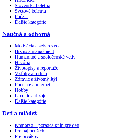
Slovenská beletria
Svetová beletria
Poézia
Ďalšie kategórie
Náučná a odborná
Motivácia a sebarozvoj
Biznis a manažment
Humanitné a spoločenské vedy
História
Životopisy a reportáže
Vzťahy a rodina
Zdravie a životný štýl
Počítače a internet
Hobby
Umenie a dizajn
Ďalšie kategórie
Deti a mládež
Knihorad – poradca kníh pre deti
Pre najmenších
Pre prvákov