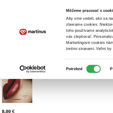
Doručenie
Kníhkupectvá
Knihovrátok
Poukážky
Knižný blog
Kontakt
Môžeme pracovať s cooki
Aby sme vedeli, ako sa na 
zbierame cookies. Niektor
E-knihy
Audioknihy
Hry
Filmy
Knihy
Doplnky
toho používame analytické
vás zlepšovať. Personaliz
Vyhľadávanie
Marketingové cookies nám 
tretími stranami. Veľmi b
Prihlásiť
Výber
Potrebné
P
súhlasu
8,00 €