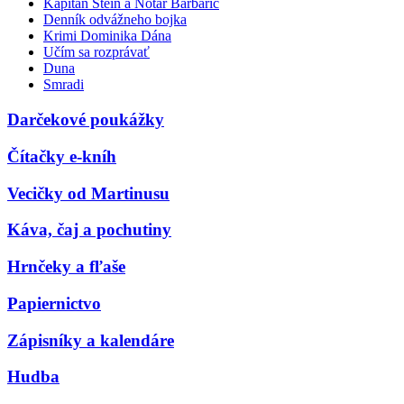
Kapitán Stein a Notár Barbarič
Denník odvážneho bojka
Krimi Dominika Dána
Učím sa rozprávať
Duna
Smradi
Darčekové poukážky
Čítačky e-kníh
Vecičky od Martinusu
Káva, čaj a pochutiny
Hrnčeky a fľaše
Papiernictvo
Zápisníky a kalendáre
Hudba