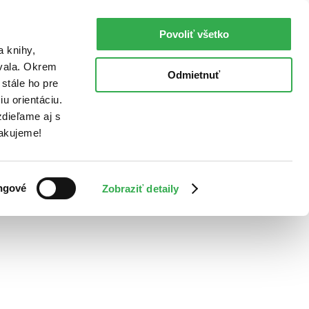
Povoliť všetko
a knihy,
ovala. Okrem
Odmietnuť
stále ho pre
u orientáciu.
dieľame aj s
Ďakujeme!
ngové
Zobraziť detaily