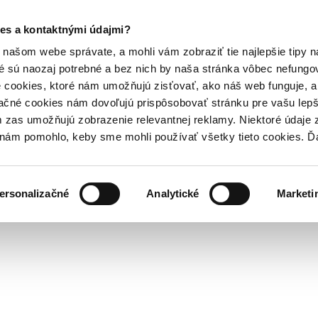
es a kontaktnými údajmi?
našom webe správate, a mohli vám zobraziť tie najlepšie tipy n
é sú naozaj potrebné a bez nich by naša stránka vôbec nefung
 cookies, ktoré nám umožňujú zisťovať, ako náš web funguje, a 
ačné cookies nám dovoľujú prispôsobovať stránku pre vašu lepši
zas umožňujú zobrazenie relevantnej reklamy. Niektoré údaje z
y nám pomohlo, keby sme mohli používať všetky tieto cookies. 
ersonalizačné
Analytické
Marketi