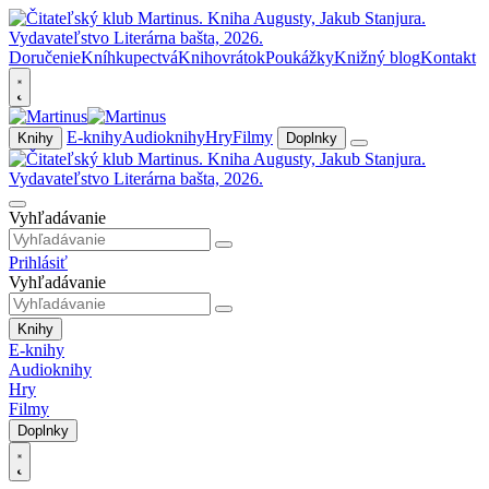
Doručenie
Kníhkupectvá
Knihovrátok
Poukážky
Knižný blog
Kontakt
E-knihy
Audioknihy
Hry
Filmy
Knihy
Doplnky
Vyhľadávanie
Prihlásiť
Vyhľadávanie
Knihy
E-knihy
Audioknihy
Hry
Filmy
Doplnky