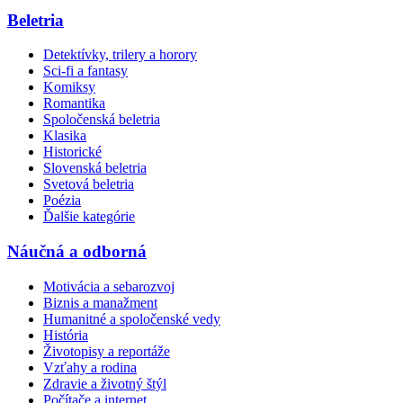
Beletria
Detektívky, trilery a horory
Sci-fi a fantasy
Komiksy
Romantika
Spoločenská beletria
Klasika
Historické
Slovenská beletria
Svetová beletria
Poézia
Ďalšie kategórie
Náučná a odborná
Motivácia a sebarozvoj
Biznis a manažment
Humanitné a spoločenské vedy
História
Životopisy a reportáže
Vzťahy a rodina
Zdravie a životný štýl
Počítače a internet