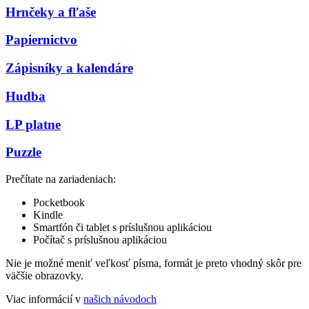
Hrnčeky a fľaše
Papiernictvo
Zápisníky a kalendáre
Hudba
LP platne
Puzzle
Prečítate na zariadeniach:
Pocketbook
Kindle
Smartfón či tablet s príslušnou aplikáciou
Počítač s príslušnou aplikáciou
Nie je možné meniť veľkosť písma, formát je preto vhodný skôr pre
väčšie obrazovky.
Viac informácií v
našich návodoch