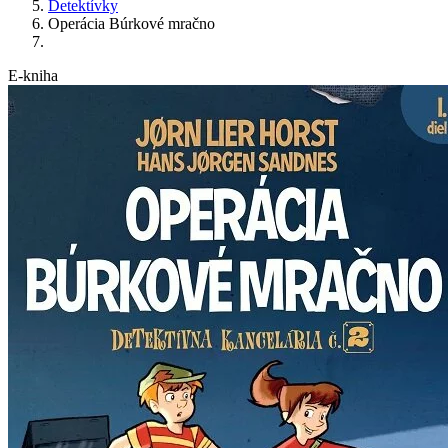
Detektívky
Operácia Búrkové mračno
E-kniha