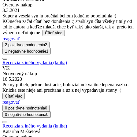
Overený nákup
3.3.2021
Super a veselá syn ju prečítal behom jedného popoludnia :)
KOnečen začal čítať bez donútenia :) starší syn číta všetky tituly od
tohto autora a keďže mladší chce byť taký ako starší, tak aj preto ten
výber a neľutujeme.
Čítať viac
reagovať
2 pozitívne hodnotenia
2
1 negatívne hodnotenie
1
Recenzia z iného vydania (kniha)
VK
Neoverený nákup
16.5.2020
Pekny pribeh, pekne ilustracie, bohuzial nekvalitne lepena vazba .
Knizka este nieje ani precitana a uz z nej vypadavaju strany :(
Čítať viac
reagovať
0 pozitívne hodnotenia
0
0 negatívne hodnotenia
0
Recenzia z iného vydania (kniha)
Katarína Miškelová
Overený nákup