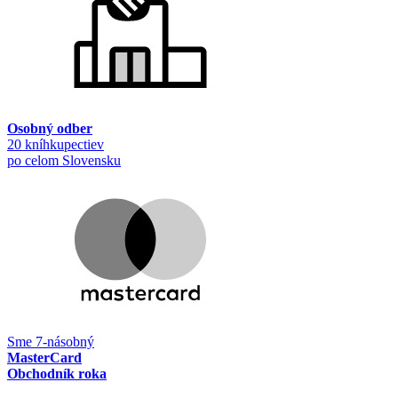
Osobný odber
20 kníhkupectiev
po celom Slovensku
Sme 7-násobný
MasterCard
Obchodník roka