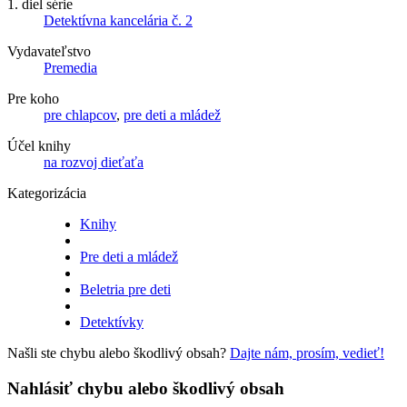
1. diel série
Detektívna kancelária č. 2
Vydavateľstvo
Premedia
Pre koho
pre chlapcov
,
pre deti a mládež
Účel knihy
na rozvoj dieťaťa
Kategorizácia
Knihy
Pre deti a mládež
Beletria pre deti
Detektívky
Našli ste chybu alebo škodlivý obsah?
Dajte nám, prosím, vedieť!
Nahlásiť chybu alebo škodlivý obsah