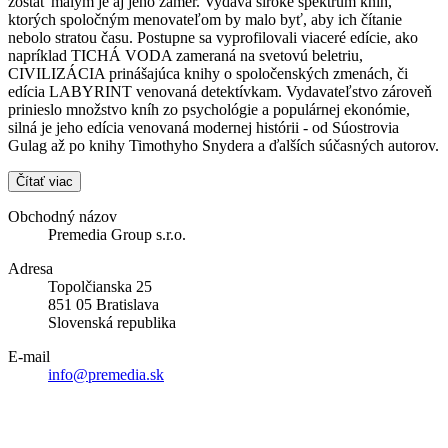
zostať malým je aj jeho zámer. Vydáva široké spektrum kníh,
ktorých spoločným menovateľom by malo byť, aby ich čítanie
nebolo stratou času. Postupne sa vyprofilovali viaceré edície, ako
napríklad TICHÁ VODA zameraná na svetovú beletriu,
CIVILIZÁCIA prinášajúca knihy o spoločenských zmenách, či
edícia LABYRINT venovaná detektívkam. Vydavateľstvo zároveň
prinieslo množstvo kníh zo psychológie a populárnej ekonómie,
silná je jeho edícia venovaná modernej histórii - od Súostrovia
Gulag až po knihy Timothyho Snydera a ďalších súčasných autorov.
Čítať viac
Obchodný názov
Premedia Group s.r.o.
Adresa
Topolčianska 25
851 05 Bratislava
Slovenská republika
E-mail
info@premedia.sk