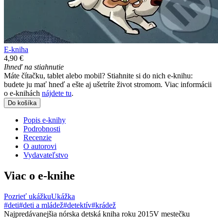
E-kniha
4,90 €
Ihneď na stiahnutie
Máte čítačku, tablet alebo mobil? Stiahnite si do nich e-knihu:
budete ju mať hneď a ešte aj ušetríte život stromom. Viac informácii
o e-knihách
nájdete tu
.
Do košíka
Popis e-knihy
Podrobnosti
Recenzie
O autorovi
Vydavateľstvo
Viac o e-knihe
Pozrieť ukážku
Ukážka
#deti
#deti a mládež
#detektív
#krádež
Najpredávanejšia nórska detská kniha roku 2015V mestečku