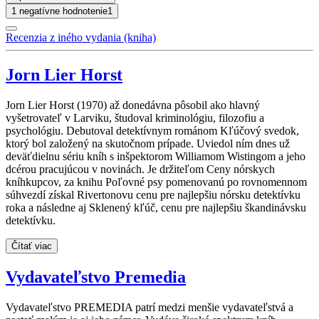
1 negatívne hodnotenie
1
Recenzia z iného vydania (kniha)
Jorn Lier Horst
Jorn Lier Horst (1970) až donedávna pôsobil ako hlavný
vyšetrovateľ v Larviku, študoval kriminológiu, filozofiu a
psychológiu. Debutoval detektívnym románom Kľúčový svedok,
ktorý bol založený na skutočnom prípade. Uviedol ním dnes už
deväťdielnu sériu kníh s inšpektorom Williamom Wistingom a jeho
dcérou pracujúcou v novinách. Je držiteľom Ceny nórskych
kníhkupcov, za knihu Poľovné psy pomenovanú po rovnomennom
súhvezdí získal Rivertonovu cenu pre najlepšiu nórsku detektívku
roka a následne aj Sklenený kľúč, cenu pre najlepšiu škandinávsku
detektívku.
Čítať viac
Vydavateľstvo Premedia
Vydavateľstvo PREMEDIA patrí medzi menšie vydavateľstvá a