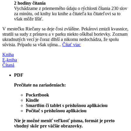
2 hodiny čítania
Vychádzame z priemerného údaju o rýchlosti čítania 230 slov
za minútu, od knihy ku knihe a čitateľa ku čitateľovi sa to
však môže líšiť.
V mestečku Riečany sa deje čosi zvláštne. Pekárovi zmizli kvasnice,
stratili sa sudy z prístavu a v parku niekto ošklbal borievky. Zoznam
ukradnutých vecí je čoraz dlhší a nikomu nedochádza, že spolu
súvisia. Prípadu sa však ujíma...
Čítať viac
Kniha
E-kniha
Čítaná
PDF
Prečítate na zariadeniach:
Pocketbook
Kindle
Smartfón či tablet s príslušnou aplikáciou
Počítač s príslušnou aplikáciou
Nie je možné meniť veľkosť písma, formát je preto
vhodný skôr pre väčšie obrazovky.