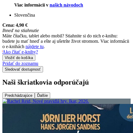
Viac informácií v
našich návodoch
Slovenčina
Cena:
4,90 €
Ihneď na stiahnutie
Máte čítačku, tablet alebo mobil? Stiahnite si do nich e-knihu:
budete ju mať hneď a ešte aj ušetríte život stromom. Viac informácii
o e-knihách
nájdete tu
.
Ako čítať e-knihy?
Vložiť do košíka
Pridať do zoznamu
Sledovať dostupnosť
Naši škriatkovia odporúčajú
Predchádzajúce
Ďalšie