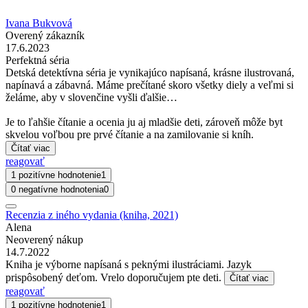
Ivana Bukvová
Overený zákazník
17.6.2023
Perfektná séria
Detská detektívna séria je vynikajúco napísaná, krásne ilustrovaná,
napínavá a zábavná. Máme prečítané skoro všetky diely a veľmi si
želáme, aby v slovenčine vyšli ďalšie…
Je to ľahšie čítanie a ocenia ju aj mladšie deti, zároveň môže byt
skvelou voľbou pre prvé čítanie a na zamilovanie si kníh.
Čítať viac
reagovať
1 pozitívne hodnotenie
1
0 negatívne hodnotenia
0
Recenzia z iného vydania (kniha, 2021)
Alena
Neoverený nákup
14.7.2022
Kniha je výborne napísaná s peknými ilustráciami. Jazyk
prispôsobený deťom. Vrelo doporučujem pte deti.
Čítať viac
reagovať
1 pozitívne hodnotenie
1