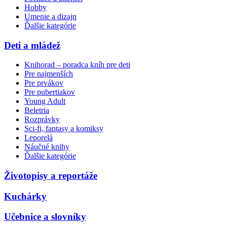
Hobby
Umenie a dizajn
Ďalšie kategórie
Deti a mládež
Knihorad – poradca kníh pre deti
Pre najmenších
Pre prvákov
Pre pubertiakov
Young Adult
Beletria
Rozprávky
Sci-fi, fantasy a komiksy
Leporelá
Náučné knihy
Ďalšie kategórie
Životopisy a reportáže
Kuchárky
Učebnice a slovníky