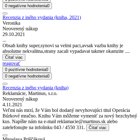
0 negatívne hodnotenia
0
Recenzia z iného vydania (kniha, 2021)
Veronika
Neoverený nákup
29.10.2021
...
Obsah knihy super,synovi sa velmi paci,avsak vazba knihy je
absolutne nekvalitna,strany zacali vypadavat takmer okamzite ....
Čítať viac
reagovať
0 pozitívne hodnotenia
0
0 negatívne hodnotenia
0
Recenzia z iného vydania (kniha)
Reklamácie, Martinus, s.r.o.
Neoverený nákup
4.11.2021
Veľmi nás mrzí, že Vám bol dodaný nevyhovujúci titul Operácia
Búrkové mračno. Knihu Vám môžeme vymeniť za nový bezchybný
kus. Napíšte nám na e-mail reklamacie@martinus.sk alebo
zatelefonujte na infolinku 043 / 4550 331.
Čítať viac
Miroslava Priščáková