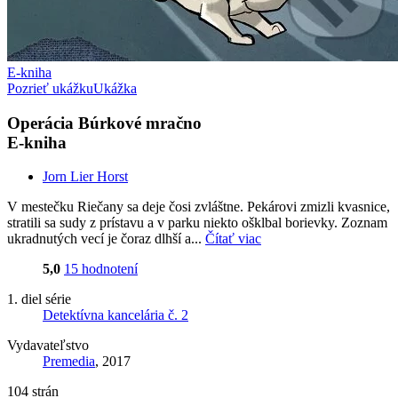
E-kniha
Pozrieť ukážku
Ukážka
Operácia Búrkové mračno
E-kniha
Jorn Lier Horst
V mestečku Riečany sa deje čosi zvláštne. Pekárovi zmizli kvasnice,
stratili sa sudy z prístavu a v parku niekto ošklbal borievky. Zoznam
ukradnutých vecí je čoraz dlhší a...
Čítať viac
5,0
15 hodnotení
1. diel série
Detektívna kancelária č. 2
Vydavateľstvo
Premedia
, 2017
104 strán