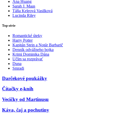
Ana Huang
Sarah J. Maas
Táňa Keleová Vasilková
Lucinda Riley
Top série
Romantické úteky
Harry Potter
Kapitán Stein a Notár Barbarič
Denník odvážneho bojka
Krimi Dominika Dána
Učím sa rozprávať
Duna
Smradi
Darčekové poukážky
Čítačky e-kníh
Vecičky od Martinusu
Káva, čaj a pochutiny