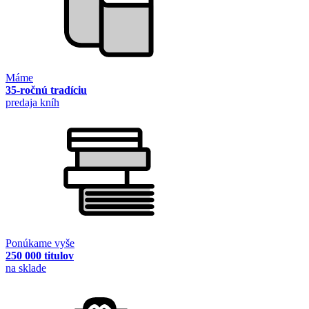
Máme
35-ročnú tradíciu
predaja kníh
Ponúkame vyše
250 000 titulov
na sklade