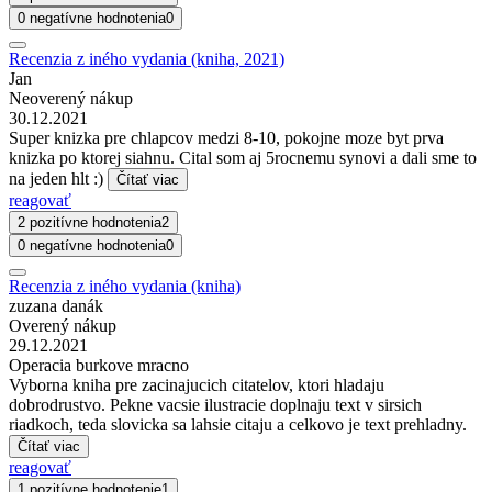
0 negatívne hodnotenia
0
Recenzia z iného vydania (kniha, 2021)
Jan
Neoverený nákup
30.12.2021
Super knizka pre chlapcov medzi 8-10, pokojne moze byt prva
knizka po ktorej siahnu. Cital som aj 5rocnemu synovi a dali sme to
na jeden hlt :)
Čítať viac
reagovať
2 pozitívne hodnotenia
2
0 negatívne hodnotenia
0
Recenzia z iného vydania (kniha)
zuzana danák
Overený nákup
29.12.2021
Operacia burkove mracno
Vyborna kniha pre zacinajucich citatelov, ktori hladaju
dobrodrustvo. Pekne vacsie ilustracie doplnaju text v sirsich
riadkoch, teda slovicka sa lahsie citaju a celkovo je text prehladny.
Čítať viac
reagovať
1 pozitívne hodnotenie
1