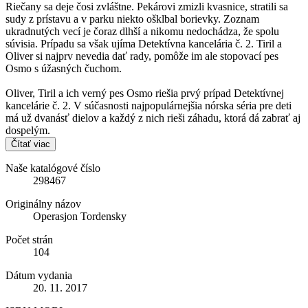
Riečany sa deje čosi zvláštne. Pekárovi zmizli kvasnice, stratili sa
sudy z prístavu a v parku niekto ošklbal borievky. Zoznam
ukradnutých vecí je čoraz dlhší a nikomu nedochádza, že spolu
súvisia. Prípadu sa však ujíma Detektívna kancelária č. 2. Tiril a
Oliver si najprv nevedia dať rady, pomôže im ale stopovací pes
Osmo s úžasných čuchom.
Oliver, Tiril a ich verný pes Osmo riešia prvý prípad Detektívnej
kancelárie č. 2. V súčasnosti najpopulárnejšia nórska séria pre deti
má už dvanásť dielov a každý z nich rieši záhadu, ktorá dá zabrať aj
dospelým.
Čítať viac
Naše katalógové číslo
298467
Originálny názov
Operasjon Tordensky
Počet strán
104
Dátum vydania
20. 11. 2017