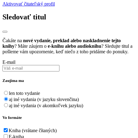
Aktivovať čitateľský profil
Sledovať titul
Čakáte na
nové vydanie, preklad alebo naskladnenie tejto
knihy
? Máte záujem o
e-knihu alebo audioknihu
? Sledujte titul a
pošleme vám upozornenie, keď niečo z toho pridáme do ponuky.
E-mail
Zaujíma ma
len toto vydanie
aj iné vydania (v jazyku slovenčina)
aj iné vydania (v akomkoľvek jazyku)
Vo formáte
Kniha (vrátane čítaných)
E-kniha