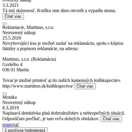
3.3.2021
Tá istá skúsenosť. Knižku sme dnes otvorili a vypadla strana.
Čítať viac
Reklamacie, Martinus, s.r.o.
Neoverený nákup
25.5.2020
Nevyhovujúci kus je možné zaslať na reklamáciu, spolu s kópiou
faktúry a popisom reklamácie, na adresu:
Martinus, s.r.o. (Reklamácia)
Gorkého 4
036 01 Martin
Tovar je možné priniesť aj do našich kamenných kníhkupectiev.
http://www.martinus.sk/knihkupectva/
Čítať viac
Monika
Neoverený nákup
8.3.2019
Napínavá detektívka plná dobrodružstiev a nebezpečných situácií.
Odporúčam prečítať, je tam veľa dobrých obrázkov.
Čítať viac
reagovať
1 pozitívne hodnotenie
1