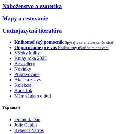
Náboženstvo a ezoterika
Mapy a cestovanie
Cudzojazyčná literatúra
Knihomoľský pomocník
Spýtajte sa Sherlocka, čo čítať
Odporúčame pre vás
Knižné tipy ušité na mieru vám
Všetky knihy
Knihy roka 2025
Bestsellery
Novinky
Pripravované
Akcie a zľavy
Kolekcie
BookTok
Mám záujem o titul
Top autori
Dominik Dán
Julie Caplin
Rebecca Yarros