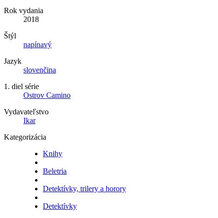
Rok vydania
2018
Štýl
napínavý
Jazyk
slovenčina
1. diel série
Ostrov Camino
Vydavateľstvo
Ikar
Kategorizácia
Knihy
Beletria
Detektívky, trilery a horory
Detektívky