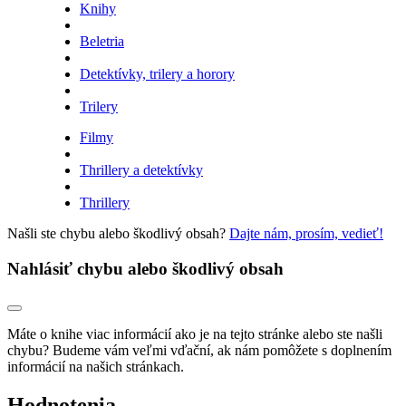
Knihy
Beletria
Detektívky, trilery a horory
Trilery
Filmy
Thrillery a detektívky
Thrillery
Našli ste chybu alebo škodlivý obsah?
Dajte nám, prosím, vedieť!
Nahlásiť chybu alebo škodlivý obsah
Máte o knihe viac informácií ako je na tejto stránke alebo ste našli
chybu? Budeme vám veľmi vďační, ak nám pomôžete s doplnením
informácií na našich stránkach.
Hodnotenia