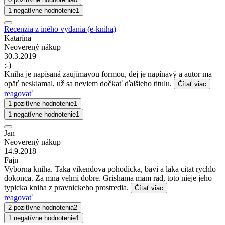
1 negatívne hodnotenie
1
Recenzia z iného vydania (e-kniha)
Katarína
Neoverený nákup
30.3.2019
:-)
Kniha je napísaná zaujímavou formou, dej je napínavý a autor ma
opäť nesklamal, už sa neviem dočkať ďalšieho titulu.
Čítať viac
reagovať
1 pozitívne hodnotenie
1
1 negatívne hodnotenie
1
Jan
Neoverený nákup
14.9.2018
Fajn
Vyborna kniha. Taka vikendova pohodicka, bavi a laka citat rychlo
dokonca. Za mna velmi dobre. Grishama mam rad, toto nieje jeho
typicka kniha z pravnickeho prostredia.
Čítať viac
reagovať
2 pozitívne hodnotenia
2
1 negatívne hodnotenie
1