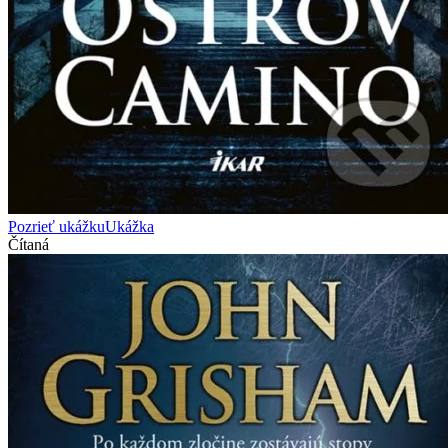
Pozrieť ukážku
Ukážka
Čítaná