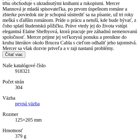
trhu obchoduje s ukradnutými knihami a rukopismi. Mercer
Mannová je mladá spisovateľka, po prvom úspešnom románe a
zbierke poviedok nie je schopná sústrediť sa na písanie, už tri roky
mešká s ďalším románom. Príde o prácu a netuší, kde bude bývať, z
čoho splatí študentskú pôžičku. Práve vtedy jej do života vstúpi
elegantná Elaine Shelbyová, ktorá pracuje pre záhadnú nemenovanú
spoločnosť. Mercer prijme jej veľkorysú ponuku a prenikne do
kruhu literátov okolo Brucea Cabla s cieľom odhaliť jeho tajomstvá.
Mercer sa však dozvie priveľa a v raji nastanú problémy.
Čítať viac
Naše katalógové číslo
918321
Počet strán
304
Väzba
pevná väzba
Rozmer
125×205 mm
Hmotnosť
379 g