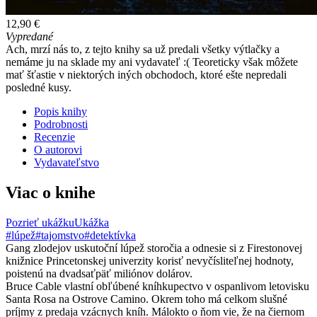
12,90 €
Vypredané
Ach, mrzí nás to, z tejto knihy sa už predali všetky výtlačky a
nemáme ju na sklade my ani vydavateľ :( Teoreticky však môžete
mať šťastie v niektorých iných obchodoch, ktoré ešte nepredali
posledné kusy.
Popis knihy
Podrobnosti
Recenzie
O autorovi
Vydavateľstvo
Viac o knihe
Pozrieť ukážku
Ukážka
#lúpež
#tajomstvo
#detektívka
Gang zlodejov uskutoční lúpež storočia a odnesie si z Firestonovej
knižnice Princetonskej univerzity korisť nevyčísliteľnej hodnoty,
poistenú na dvadsaťpäť miliónov dolárov.
Bruce Cable vlastní obľúbené kníhkupectvo v ospanlivom letovisku
Santa Rosa na Ostrove Camino. Okrem toho má celkom slušné
príjmy z predaja vzácnych kníh. Málokto o ňom vie, že na čiernom