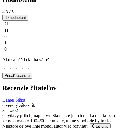
4,3
/ 5
39 hodnotení
21
11
6
1
0
Ako sa páčila kniha vám?
Pridať recenziu
Recenzie čitateľov
Daniel Šiška
Overený zákazník
3.11.2021
Chytlavy pribeh, napinavy. Skoda, ze je to len taka utla knizka,
keby to malo o 100-200 stran viac, uplne v pohode by to slo.
Niektore dejove linie mohol autor viac rozvinut.
Čítať viac