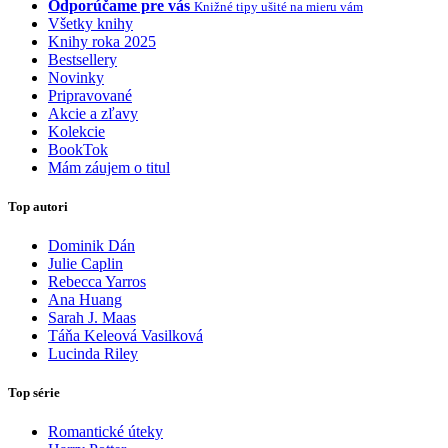
Odporúčame pre vás
Knižné tipy ušité na mieru vám
Všetky knihy
Knihy roka 2025
Bestsellery
Novinky
Pripravované
Akcie a zľavy
Kolekcie
BookTok
Mám záujem o titul
Top autori
Dominik Dán
Julie Caplin
Rebecca Yarros
Ana Huang
Sarah J. Maas
Táňa Keleová Vasilková
Lucinda Riley
Top série
Romantické úteky