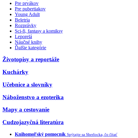
Pre prvákov
Pre pubertiakov
Young Adult
Beletria
Rozprávky
Sci-fi, fantasy a komiksy
Leporelá
Náučné knihy
Ďalšie kategórie
Životopisy a reportáže
Kuchárky
Učebnice a slovníky
Náboženstvo a ezoterika
Mapy a cestovanie
Cudzojazyčná literatúra
Knihomoľský pomocník
Spýtajte sa Sherlocka, čo čítať