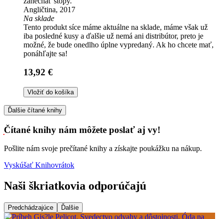
zanechať stopy.
Angličtina, 2017
Na sklade
Tento produkt síce máme aktuálne na sklade, máme však už
iba posledné kusy a ďalšie už nemá ani distribútor, preto je
možné, že bude onedlho úplne vypredaný. Ak ho chcete mať,
ponáhľajte sa!
13,92 €
Vložiť do košíka
Ďalšie čítané knihy
Čítané knihy nám môžete poslať aj vy!
Pošlite nám svoje prečítané knihy a získajte poukážku na nákup.
Vyskúšať Knihovrátok
Naši škriatkovia odporúčajú
Predchádzajúce
Ďalšie