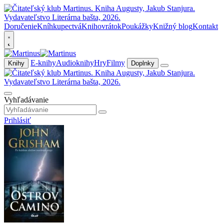
Doručenie
Kníhkupectvá
Knihovrátok
Poukážky
Knižný blog
Kontakt
E-knihy
Audioknihy
Hry
Filmy
Knihy
Doplnky
Vyhľadávanie
Prihlásiť