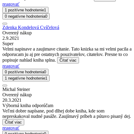
reagovať
1 pozitívne hodnotenie
1
0 negatívne hodnotenia
0
Zdenka Kondelová Cvíčelová
Overený nákup
2.9.2021
Super
Velmi napinave a zaujimave citanie. Tato knizka sa mi velmi pacila a
odporucam ju aj pre ostatnych pouzivatelov, citatelov. Presne to co
popisuje nahlad kniha splna.
Čítať viac
reagovať
0 pozitívne hodnotenia
0
1 negatívne hodnotenie
1
Michal Steiner
Overený nákup
20.3.2021
Výborná kniha odporúčam
Veľmi dobre napísane, pod dlhej dobe kniha, kde som
nepreskakoval nudné pasáže. Zaujímavý príbeh a pútavo pisaný dej.
Čítať viac
reagovať
0 pozitívne hodnotenia
0