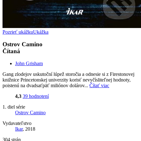
Pozrieť ukážku
Ukážka
Ostrov Camino
Čítaná
John Grisham
Gang zlodejov uskutoční lúpež storočia a odnesie si z Firestonovej
knižnice Princetonskej univerzity korisť nevyčísliteľnej hodnoty,
poistenú na dvadsaťpäť miliónov dolárov...
Čítať viac
4,3
39 hodnotení
1. diel série
Ostrov Camino
Vydavateľstvo
Ikar
, 2018
304 strán