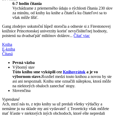
6-7 hodín čítania
Vychádzame z priemerného údaju o rýchlosti čítania 230 slov
za minútu, od knihy ku knihe a čitateľa ku čitateľovi sa to
však môže líšiť.
Gang zlodejov uskutoční lúpež storočia a odnesie si z Firestonovej
knižnice Princetonskej univerzity korisť nevyčísliteľnej hodnoty,
poistenú na dvadsaťpäť miliónov dolárov...
Čítať viac
Kniha
E-kniha
Čítaná
Pevná väzba
Výborný stav
Túto knihu sme vykúpili cez
Knihovrátok
a je vo
výbornom stave.
Rozdiel medzi touto knihou a novou by ste
asi ani nespoznali. Knihu sme označili nálepkou, ktorá môže
na niektorých obaloch zanechať stopy.
Slovenčina
Vypredané
Ach, mrzí nás to, z tejto knihy sa už predali všetky výtlačky a
nemáme ju na sklade my ani vydavateľ :( Teoreticky však môžete
mať šťastie v niektorých iných obchodoch, ktoré ešte nepredali