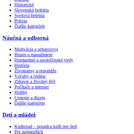
Historické
Slovenská beletria
Svetová beletria
Poézia
Ďalšie kategórie
Náučná a odborná
Motivácia a sebarozvoj
Biznis a manažment
Humanitné a spoločenské vedy
História
Životopisy a reportáže
Vzťahy a rodina
Zdravie a životný štýl
Počítače a internet
Hobby
Umenie a dizajn
Ďalšie kategórie
Deti a mládež
Knihorad – poradca kníh pre deti
Pre najmenších