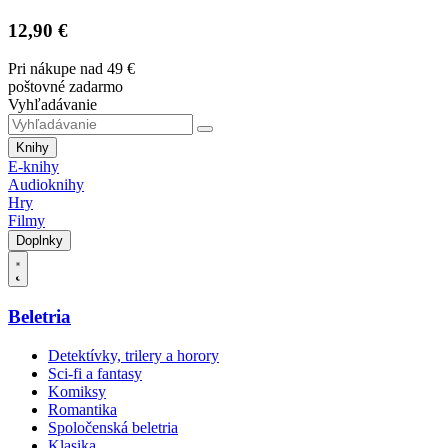
12,90 €
Pri nákupe nad 49 €
poštovné zadarmo
Vyhľadávanie
Knihy
E-knihy
Audioknihy
Hry
Filmy
Doplnky
Beletria
Detektívky, trilery a horory
Sci-fi a fantasy
Komiksy
Romantika
Spoločenská beletria
Klasika