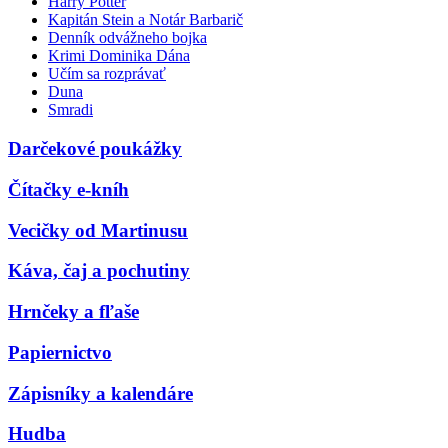
Harry Potter
Kapitán Stein a Notár Barbarič
Denník odvážneho bojka
Krimi Dominika Dána
Učím sa rozprávať
Duna
Smradi
Darčekové poukážky
Čítačky e-kníh
Vecičky od Martinusu
Káva, čaj a pochutiny
Hrnčeky a fľaše
Papiernictvo
Zápisníky a kalendáre
Hudba