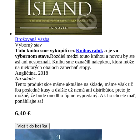
Brožovaná väzba
Výborný stav
Túto knihu sme vykúpili cez
Knihovrátok
a je vo
výbornom stave.
Rozdiel medzi touto knihou a novou by ste
asi ani nespoznali. Knihu sme označili nálepkou, ktorá môže
na niektorých obaloch zanechať stopy.
Angličtina, 2018
Na sklade
Tento produkt síce máme aktuálne na sklade, máme však už
iba posledné kusy a ďalšie už nemá ani distribútor, preto je
možné, že bude onedlho úplne vypredaný. Ak ho chcete mať,
ponáhľajte sa!
6,40 €
Vložiť do košíka