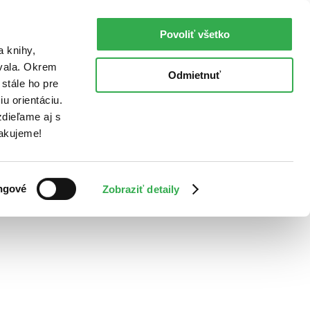
Povoliť všetko
a knihy,
ovala. Okrem
Odmietnuť
stále ho pre
u orientáciu.
dieľame aj s
Ďakujeme!
ngové
Zobraziť detaily