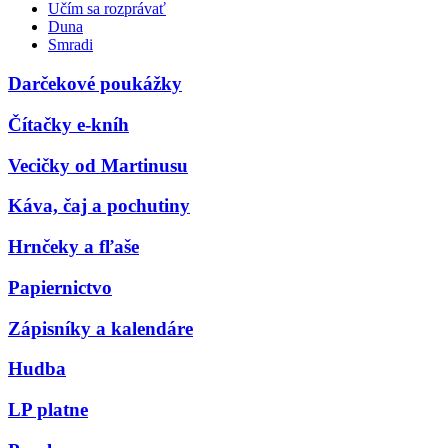
Učím sa rozprávať
Duna
Smradi
Darčekové poukážky
Čítačky e-kníh
Vecičky od Martinusu
Káva, čaj a pochutiny
Hrnčeky a fľaše
Papiernictvo
Zápisníky a kalendáre
Hudba
LP platne