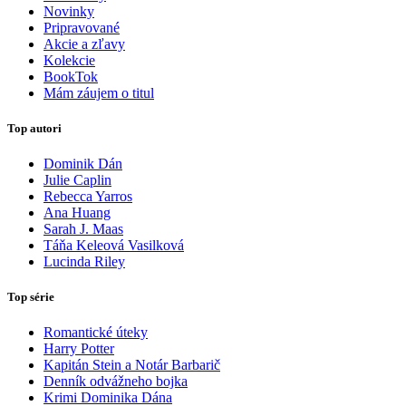
Novinky
Pripravované
Akcie a zľavy
Kolekcie
BookTok
Mám záujem o titul
Top autori
Dominik Dán
Julie Caplin
Rebecca Yarros
Ana Huang
Sarah J. Maas
Táňa Keleová Vasilková
Lucinda Riley
Top série
Romantické úteky
Harry Potter
Kapitán Stein a Notár Barbarič
Denník odvážneho bojka
Krimi Dominika Dána