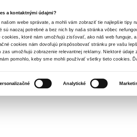
es a kontaktnými údajmi?
našom webe správate, a mohli vám zobraziť tie najlepšie tipy n
é sú naozaj potrebné a bez nich by naša stránka vôbec nefung
 cookies, ktoré nám umožňujú zisťovať, ako náš web funguje, a 
ačné cookies nám dovoľujú prispôsobovať stránku pre vašu lepši
zas umožňujú zobrazenie relevantnej reklamy. Niektoré údaje z
y nám pomohlo, keby sme mohli používať všetky tieto cookies. 
ersonalizačné
Analytické
Marketi