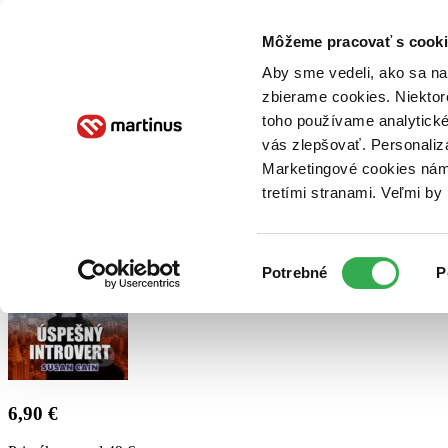
Doručenie
Kníhkupectvá
Knihovrátok
Poukážky
Knižný blog
Kontakt
Môžeme pracovať s cooki
Aby sme vedeli, ako sa na 
zbierame cookies. Niektor
E-knihy
Audioknihy
Hry
Filmy
Knihy
Doplnky
toho používame analytické
vás zlepšovať. Personaliz
Vyhľadávanie
Marketingové cookies nám 
tretími stranami. Veľmi b
Prihlásiť
Výber
Potrebné
P
súhlasu
6,90 €