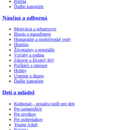
Poézia
Ďalšie kategórie
Náučná a odborná
Motivácia a sebarozvoj
Biznis a manažment
Humanitné a spoločenské vedy
História
Životopisy a reportáže
Vzťahy a rodina
Zdravie a životný štýl
Počítače a internet
Hobby
Umenie a dizajn
Ďalšie kategórie
Deti a mládež
Knihorad – poradca kníh pre deti
Pre najmenších
Pre prvákov
Pre pubertiakov
Young Adult
Beletria