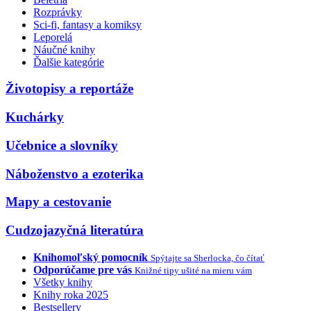
Rozprávky
Sci-fi, fantasy a komiksy
Leporelá
Náučné knihy
Ďalšie kategórie
Životopisy a reportáže
Kuchárky
Učebnice a slovníky
Náboženstvo a ezoterika
Mapy a cestovanie
Cudzojazyčná literatúra
Knihomoľský pomocník
Spýtajte sa Sherlocka, čo čítať
Odporúčame pre vás
Knižné tipy ušité na mieru vám
Všetky knihy
Knihy roka 2025
Bestsellery