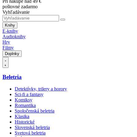
Pri nákupe nad 49 €
poštovné zadarmo
Vyhľadávanie
Knihy
E-knihy
Audioknihy
Hry
Filmy
Doplnky
Beletria
Detektívky, trilery a horory
Sci-fi a fantasy
Komiksy
Romantika
Spoločenská beletria
Klasika
Historické
Slovenská beletria
Svetová beletria