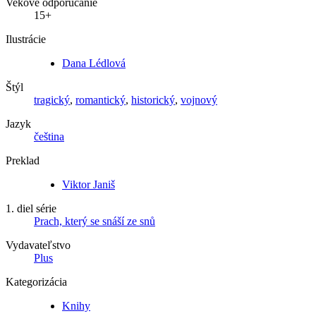
Vekové odporúčanie
15+
Ilustrácie
Dana Lédlová
Štýl
tragický
,
romantický
,
historický
,
vojnový
Jazyk
čeština
Preklad
Viktor Janiš
1. diel série
Prach, který se snáší ze snů
Vydavateľstvo
Plus
Kategorizácia
Knihy