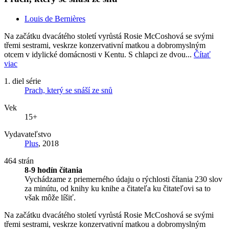
Louis de Bernières
Na začátku dvacátého století vyrůstá Rosie McCoshová se svými
třemi sestrami, veskrze konzervativní matkou a dobromyslným
otcem v idylické domácnosti v Kentu. S chlapci ze dvou...
Čítať
viac
1. diel série
Prach, který se snáší ze snů
Vek
15+
Vydavateľstvo
Plus
, 2018
464 strán
8-9 hodín čítania
Vychádzame z priemerného údaju o rýchlosti čítania 230 slov
za minútu, od knihy ku knihe a čitateľa ku čitateľovi sa to
však môže líšiť.
Na začátku dvacátého století vyrůstá Rosie McCoshová se svými
třemi sestrami, veskrze konzervativní matkou a dobromyslným