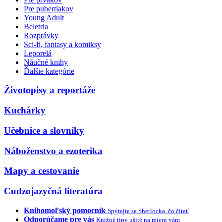
Pre pubertiakov
Young Adult
Beletria
Rozprávky
Sci-fi, fantasy a komiksy
Leporelá
Náučné knihy
Ďalšie kategórie
Životopisy a reportáže
Kuchárky
Učebnice a slovníky
Náboženstvo a ezoterika
Mapy a cestovanie
Cudzojazyčná literatúra
Knihomoľský pomocník
Spýtajte sa Sherlocka, čo čítať
Odporúčame pre vás
Knižné tipy ušité na mieru vám