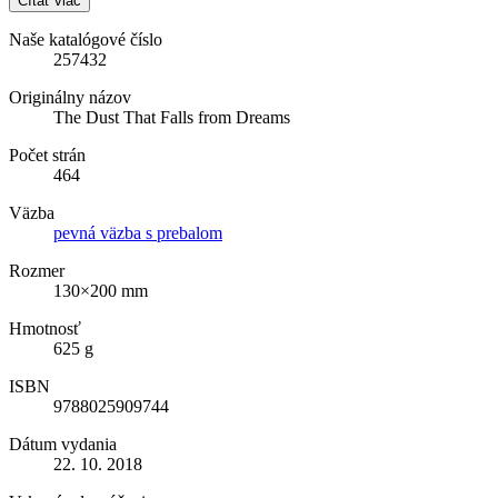
Čítať viac
Naše katalógové číslo
257432
Originálny názov
The Dust That Falls from Dreams
Počet strán
464
Väzba
pevná väzba s prebalom
Rozmer
130×200 mm
Hmotnosť
625 g
ISBN
9788025909744
Dátum vydania
22. 10. 2018