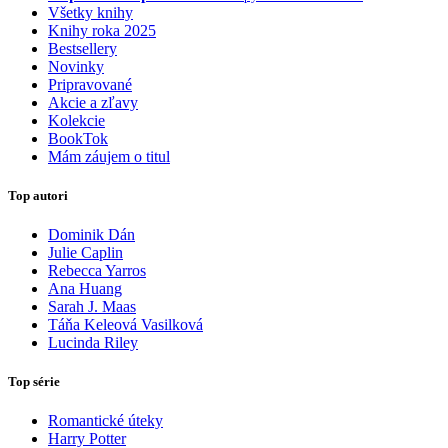
Všetky knihy
Knihy roka 2025
Bestsellery
Novinky
Pripravované
Akcie a zľavy
Kolekcie
BookTok
Mám záujem o titul
Top autori
Dominik Dán
Julie Caplin
Rebecca Yarros
Ana Huang
Sarah J. Maas
Táňa Keleová Vasilková
Lucinda Riley
Top série
Romantické úteky
Harry Potter