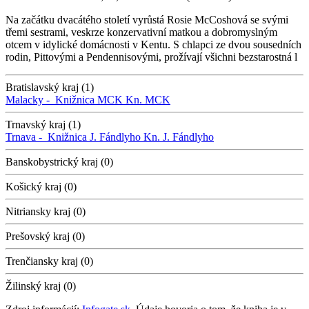
Na začátku dvacátého století vyrůstá Rosie McCoshová se svými
třemi sestrami, veskrze konzervativní matkou a dobromyslným
otcem v idylické domácnosti v Kentu. S chlapci ze dvou sousedních
rodin, Pittovými a Pendennisovými, prožívají všichni bezstarostná l
Bratislavský kraj (1)
Malacky -
Knižnica MCK
Kn. MCK
Trnavský kraj (1)
Trnava -
Knižnica J. Fándlyho
Kn. J. Fándlyho
Banskobystrický kraj (0)
Košický kraj (0)
Nitriansky kraj (0)
Prešovský kraj (0)
Trenčiansky kraj (0)
Žilinský kraj (0)