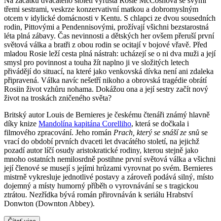
Na začátku dvacátého století vyrůstá Rosie McCoshová se svými
třemi sestrami, veskrze konzervativní matkou a dobromyslným
otcem v idylické domácnosti v Kentu. S chlapci ze dvou sousedních
rodin, Pittovými a Pendennisovými, prožívají všichni bezstarostná
léta plná zábavy. Čas nevinnosti a dětských her ovšem přeruší první
světová válka a bratři z obou rodin se ocitají v bojové vřavě. Před
mladou Rosie leží cesta plná nástrah: ucházejí se o ni dva muži a její
smysl pro povinnost a touha žít naplno ji ve složitých letech
přivádějí do situací, na které jako venkovská dívka není ani zdaleka
připravená. Válka navíc nešetří nikoho a obrovská tragédie obrátí
Rosiin život vzhůru nohama. Dokážou ona a její sestry začít nový
život na troskách zničeného světa?
Britský autor Louis de Bernieres je českému čtenáři známý hlavně
díky knize
Mandolína kapitána Corelliho
, která se dočkala i
filmového zpracování. Jeho román
Prach, který se snáší ze snů
se
vrací do období prvních dvaceti let dvacátého století, na jejichž
pozadí autor líčí osudy aristokratické rodiny, kterou stejně jako
mnoho ostatních nemilosrdně postihne první světová válka a všichni
její členové se musejí s jejími hrůzami vyrovnat po svém. Bernieres
mistrně vykresluje jednotlivé postavy a zároveň podává silný, místo
dojemný a místy humorný příběh o vyrovnávání se s tragickou
ztrátou. Nezřídka bývá román přirovnáván k seriálu Hrabství
Donwton (Downton Abbey).