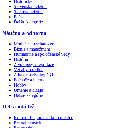
Historické
Slovenská beletria
Svetová beletria
Poézia
Ďalšie kategórie
Náučná a odborná
Motivácia a sebarozvoj
Biznis a manažment
Humanitné a spoločenské vedy
História
Životopisy a reportáže
Vzťahy a rodina
Zdravie a životný štýl
Počítače a internet
Hobby
Umenie a dizajn
Ďalšie kategórie
Deti a mládež
Knihorad – poradca kníh pre deti
Pre najmenších
Pre prvákov