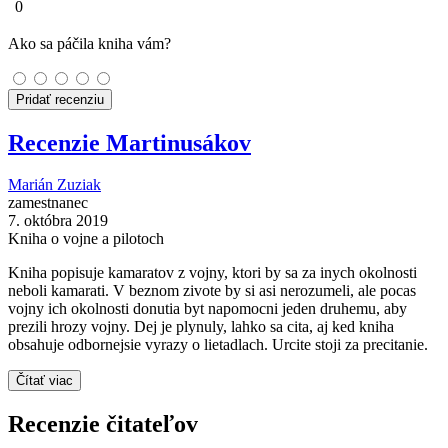
0
Ako sa páčila kniha vám?
Pridať recenziu
Recenzie Martinusákov
Marián Zuziak
zamestnanec
7. októbra 2019
Kniha o vojne a pilotoch
Kniha popisuje kamaratov z vojny, ktori by sa za inych okolnosti
neboli kamarati. V beznom zivote by si asi nerozumeli, ale pocas
vojny ich okolnosti donutia byt napomocni jeden druhemu, aby
prezili hrozy vojny. Dej je plynuly, lahko sa cita, aj ked kniha
obsahuje odbornejsie vyrazy o lietadlach. Urcite stoji za precitanie.
Čítať viac
Recenzie čitateľov