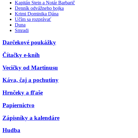
Kapitán Stein a Notár Barbarič
Denník odvážneho bojka
Krimi Dominika Dána
Učím sa rozprávať
Duna
Smradi
Darčekové poukážky
Čítačky e-kníh
Vecičky od Martinusu
Káva, čaj a pochutiny
Hrnčeky a fľaše
Papiernictvo
Zápisníky a kalendáre
Hudba