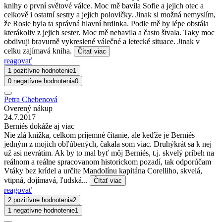
knihy o první světové válce. Moc mě bavila Sofie a jejich otec a
celkově i ostatní sestry a jejich polovičky. Jinak si možná nemyslím,
že Rosie byla ta správná hlavní hrdinka. Podle mě by lépe obstála
kterákoliv z jejich sester. Moc mě nebavila a často štvala. Taky moc
obdivuji bravurně vykreslené válečné a letecké situace. Jinak v
celku zajímavá kniha.
Čítať viac
reagovať
1 pozitívne hodnotenie
1
0 negatívne hodnotenia
0
Petra Chebenová
Overený nákup
24.7.2017
Berniés dokáže aj viac
Nie zlá knižka, celkom príjemné čítanie, ale keďže je Berniés
jedným z mojich obľúbených, čakala som viac. Druhýkrát sa k nej
už asi nevrátim. Ak by to mal byť môj Berniés, t.j. skvelý príbeh na
reálnom a reálne spracovanom historickom pozadí, tak odporúčam
Vtáky bez krídel a určite Mandolínu kapitána Corelliho, skvelá,
vtipná, dojímavá, ľudská...
Čítať viac
reagovať
2 pozitívne hodnotenia
2
1 negatívne hodnotenie
1