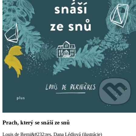
Prach, který se snáší ze snů
Louis de Berni&#232;res, Dana Lédlová (ilustrácie)