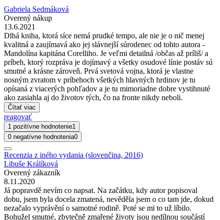
Gabriela Sedmáková
Overený nákup
13.6.2021
Dlhá kniha, ktorá síce nemá prudké tempo, ale nie je o nič menej
kvalitná a zaujímavá ako jej slávnejší súrodenec od tohto autora -
Mandolína kapitána Corelliho. Je veľmi detailná /občas až príliš/ a
príbeh, ktorý rozpráva je dojímavý a všetky osudové línie postáv sú
smutné a krásne zároveň. Prvá svetová vojna, ktorá je vlastne
nosným zvratom v príbehoch všetkých hlavných hrdinov je tu
opísaná z viacerých pohľadov a je tu mimoriadne dobre vystihnuté
ako zasiahla aj do životov tých, čo na fronte nikdy neboli.
Čítať viac
reagovať
1 pozitívne hodnotenie
1
0 negatívne hodnotenia
0
Recenzia z iného vydania (slovenčina, 2016)
Libuše Králíková
Overený zákazník
8.11.2020
Já popravdě nevím co napsat. Na začátku, kdy autor popisoval
dobu, jsem byla docela zmatená, nevěděla jsem o co tam jde, dokud
nezačalo vyprávění o samotné rodině. Poté se mi to už líbilo.
Bohužel smutné, zbytečně zmařené životy jsou nedílnou součástí