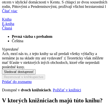
otcem v idylické domácnosti v Kentu. S chlapci ze dvou sousedních
rodin, Pittovými a Pendennisovými, prožívají všichni bezstarostná l
Čítať viac
Kniha
E-kniha
Čítaná
Pevná väzba s prebalom
Čeština
Vypredané
Ach, mrzí nás to, z tejto knihy sa už predali všetky výtlačky a
nemáme ju na sklade my ani vydavateľ :( Teoreticky však môžete
mať šťastie v niektorých iných obchodoch, ktoré ešte nepredali
posledné kusy.
Sledovať dostupnosť
Rezervovať v kníhkupectve
Pridať do zoznamu
Dostupné v
dvoch knižniciach
.
Požičať v knižnici
V ktorých knižniciach majú túto knihu?