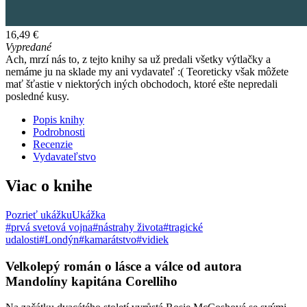
16,49 €
Vypredané
Ach, mrzí nás to, z tejto knihy sa už predali všetky výtlačky a
nemáme ju na sklade my ani vydavateľ :( Teoreticky však môžete
mať šťastie v niektorých iných obchodoch, ktoré ešte nepredali
posledné kusy.
Popis knihy
Podrobnosti
Recenzie
Vydavateľstvo
Viac o knihe
Pozrieť ukážku
Ukážka
#prvá svetová vojna
#nástrahy života
#tragické
udalosti
#Londýn
#kamarátstvo
#vidiek
Velkolepý román o lásce a válce od autora
Mandolíny kapitána Corelliho