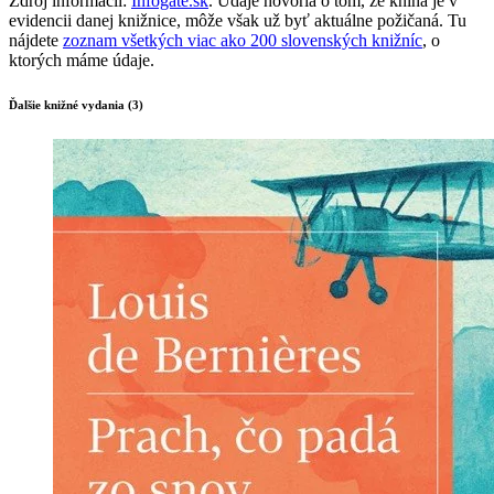
Zdroj informácií:
Infogate.sk
. Údaje hovoria o tom, že kniha je v
evidencii danej knižnice, môže však už byť aktuálne požičaná. Tu
nájdete
zoznam všetkých viac ako 200 slovenských knižníc
, o
ktorých máme údaje.
Ďalšie knižné vydania (3)