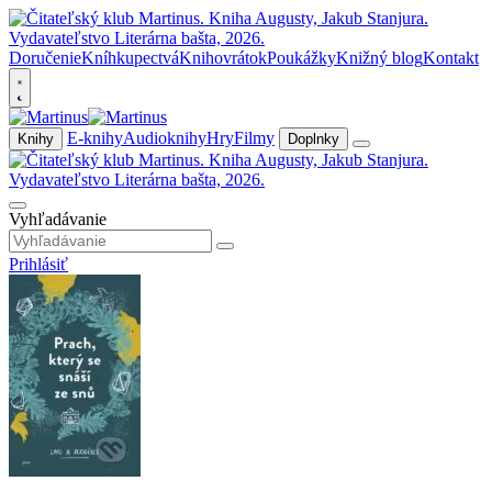
Doručenie
Kníhkupectvá
Knihovrátok
Poukážky
Knižný blog
Kontakt
E-knihy
Audioknihy
Hry
Filmy
Knihy
Doplnky
Vyhľadávanie
Prihlásiť