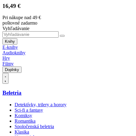
16,49 €
Pri nákupe nad 49 €
poštovné zadarmo
Vyhľadávanie
Knihy
E-knihy
Audioknihy
Hry
Filmy
Doplnky
Beletria
Detektívky, trilery a horory
Sci-fi a fantasy
Komiksy
Romantika
Spoločenská beletria
Klasika