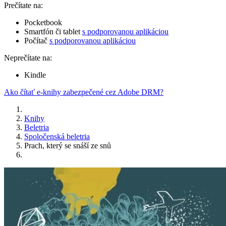
Prečítate na:
Pocketbook
Smartfón či tablet
s podporovanou aplikáciou
Počítač
s podporovanou aplikáciou
Neprečítate na:
Kindle
Ako čítať e-knihy zabezpečené cez Adobe DRM?
Knihy
Beletria
Spoločenská beletria
Prach, který se snáší ze snů