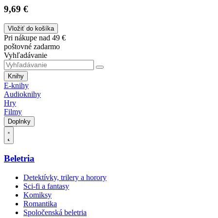
9,69 €
Vložiť do košíka
Pri nákupe nad 49 €
poštovné zadarmo
Vyhľadávanie
Knihy
E-knihy
Audioknihy
Hry
Filmy
Doplnky
Beletria
Detektívky, trilery a horory
Sci-fi a fantasy
Komiksy
Romantika
Spoločenská beletria