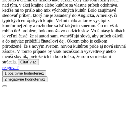
nad tým, v akej krajine alebo kultúre sa vlastne príbeh odohráva,
keďže mi to prišlo ako mix východných kultúr. Bolo zaujímavé
sledovať príbeh, ktorý nie je zasadený do Anglicka, Ameriky, či
typických európskych krajín. Veľmi málo autorov vystúpi z
komfortnej zóny a rozhodne sa ísť takýmto smerom. Čo mi však
robilo tiež problém, bolo množstvo cudzích slov. Vo fantasy knihách
je veľmi časté, že si autori sami vymýšľajú slová, aby príbeh oživili
a čo najviac priblížili čitateľovi dej. Okrem toho je celkom
prirodzené, že s novým svetom, novou kultúrou príde aj nová slovná
zásoba. V tomto prípade by však nezaškodili vysvetlivky alebo
menší slovník, pretože ich tu bolo toľko, že som sa miestami
strácala.
Čítať viac
reagovať
1 pozitívne hodnotenie
1
2 negatívne hodnotenia
2