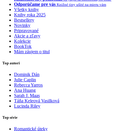
Odporúčame pre vás
Knižné tipy ušité na mieru vám
Všetky knihy
Knihy roka 2025
Bestsellery
Novinky
Pripravované
Akcie a zľavy
Kolekcie
BookTok
Mám záujem o titul
Top autori
Dominik Dán
Julie Caplin
Rebecca Yarros
Ana Huang
Sarah J. Maas
Táňa Keleová Vasilková
Lucinda Riley
Top série
Romantické úteky