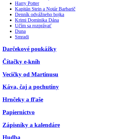
Harry Potter
Kapitán Stein a Notár Barbarič
Denník odvážneho bojka
Krimi Dominika Dána
Učím sa rozprávať
Duna
Smradi
Darčekové poukážky
Čítačky e-kníh
Vecičky od Martinusu
Káva, čaj a pochutiny
Hrnčeky a fľaše
Papiernictvo
Zápisníky a kalendáre
Hudba