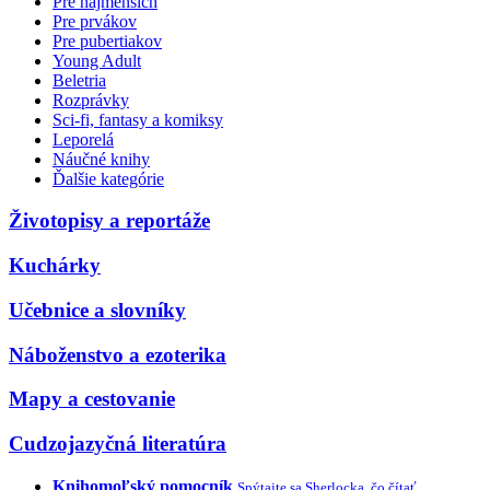
Pre najmenších
Pre prvákov
Pre pubertiakov
Young Adult
Beletria
Rozprávky
Sci-fi, fantasy a komiksy
Leporelá
Náučné knihy
Ďalšie kategórie
Životopisy a reportáže
Kuchárky
Učebnice a slovníky
Náboženstvo a ezoterika
Mapy a cestovanie
Cudzojazyčná literatúra
Knihomoľský pomocník
Spýtajte sa Sherlocka, čo čítať