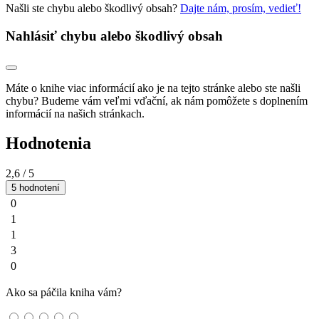
Našli ste chybu alebo škodlivý obsah?
Dajte nám, prosím, vedieť!
Nahlásiť chybu alebo škodlivý obsah
Máte o knihe viac informácií ako je na tejto stránke alebo ste našli
chybu? Budeme vám veľmi vďační, ak nám pomôžete s doplnením
informácií na našich stránkach.
Hodnotenia
2,6
/ 5
5 hodnotení
0
1
1
3
0
Ako sa páčila kniha vám?