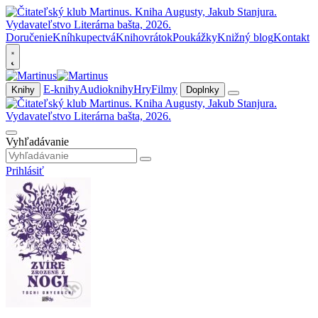
Doručenie
Kníhkupectvá
Knihovrátok
Poukážky
Knižný blog
Kontakt
E-knihy
Audioknihy
Hry
Filmy
Knihy
Doplnky
Vyhľadávanie
Prihlásiť