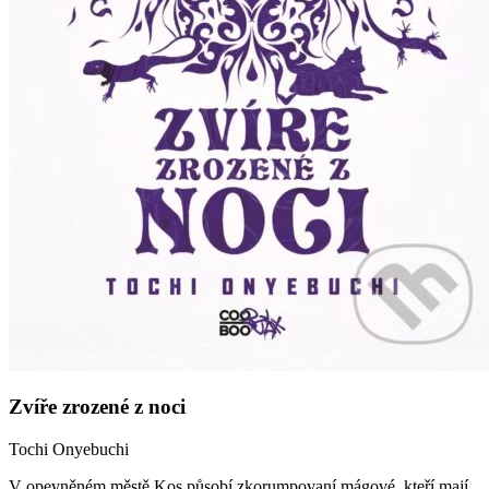
Zvíře zrozené z noci
Tochi Onyebuchi
V opevněném městě Kos působí zkorumpovaní mágové, kteří mají