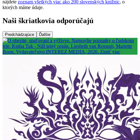
nájdete
zoznam všetkých viac ako 200 slovenských knižníc
, o
ktorých máme údaje.
Naši škriatkovia odporúčajú
Predchádzajúce
Ďalšie