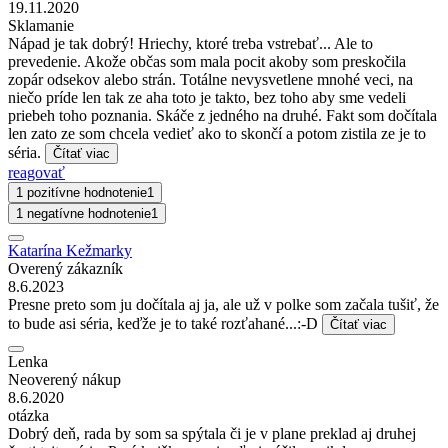
19.11.2020
Sklamanie
Nápad je tak dobrý! Hriechy, ktoré treba vstrebať... Ale to
prevedenie. Akože občas som mala pocit akoby som preskočila
zopár odsekov alebo strán. Totálne nevysvetlene mnohé veci, na
niečo príde len tak ze aha toto je takto, bez toho aby sme vedeli
priebeh toho poznania. Skáče z jedného na druhé. Fakt som dočítala
len zato ze som chcela vedieť ako to skončí a potom zistila ze je to
séria.
Čítať viac
reagovať
1 pozitívne hodnotenie
1
1 negatívne hodnotenie
1
Katarína Kežmarky
Overený zákazník
8.6.2023
Presne preto som ju dočítala aj ja, ale už v polke som začala tušiť, že
to bude asi séria, keďže je to také rozťahané...:-D
Čítať viac
Lenka
Neoverený nákup
8.6.2020
otázka
Dobrý deň, rada by som sa spýtala či je v plane preklad aj druhej