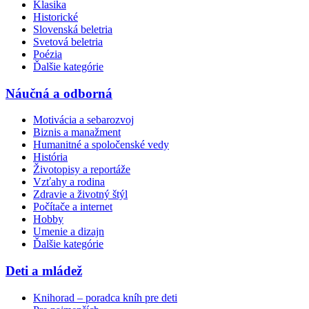
Klasika
Historické
Slovenská beletria
Svetová beletria
Poézia
Ďalšie kategórie
Náučná a odborná
Motivácia a sebarozvoj
Biznis a manažment
Humanitné a spoločenské vedy
História
Životopisy a reportáže
Vzťahy a rodina
Zdravie a životný štýl
Počítače a internet
Hobby
Umenie a dizajn
Ďalšie kategórie
Deti a mládež
Knihorad – poradca kníh pre deti