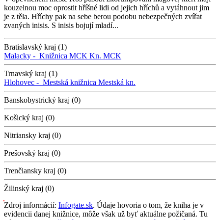
kouzelnou moc oprostit hříšné lidi od jejich hříchů a vytáhnout jim
je z těla. Hříchy pak na sebe berou podobu nebezpečných zvířat
zvaných inisis. S inisis bojují mladí...
Bratislavský kraj (1)
Malacky -
Knižnica MCK
Kn. MCK
Trnavský kraj (1)
Hlohovec -
Mestská knižnica
Mestská kn.
Banskobystrický kraj (0)
Košický kraj (0)
Nitriansky kraj (0)
Prešovský kraj (0)
Trenčiansky kraj (0)
Žilinský kraj (0)
Zdroj informácií:
Infogate.sk
. Údaje hovoria o tom, že kniha je v
evidencii danej knižnice, môže však už byť aktuálne požičaná. Tu