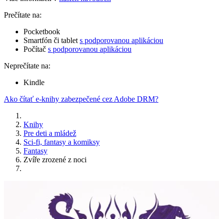
Prečítate na:
Pocketbook
Smartfón či tablet
s podporovanou aplikáciou
Počítač
s podporovanou aplikáciou
Neprečítate na:
Kindle
Ako čítať e-knihy zabezpečené cez Adobe DRM?
Knihy
Pre deti a mládež
Sci-fi, fantasy a komiksy
Fantasy
Zvíře zrozené z noci