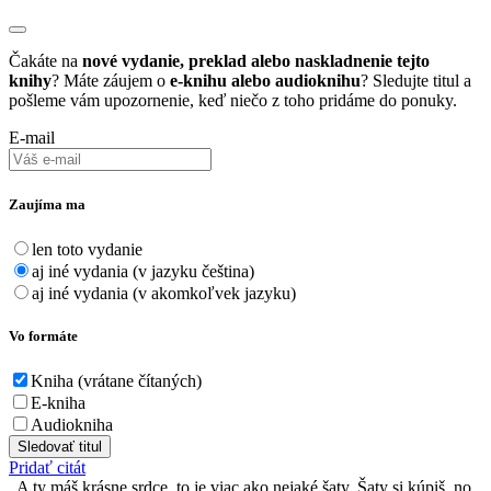
Čakáte na
nové vydanie, preklad alebo naskladnenie tejto
knihy
? Máte záujem o
e-knihu alebo audioknihu
? Sledujte titul a
pošleme vám upozornenie, keď niečo z toho pridáme do ponuky.
E-mail
Zaujíma ma
len toto vydanie
aj iné vydania (v jazyku čeština)
aj iné vydania (v akomkoľvek jazyku)
Vo formáte
Kniha (vrátane čítaných)
E-kniha
Audiokniha
Sledovať titul
Pridať citát
A ty máš krásne srdce, to je viac ako nejaké šaty. Šaty si kúpiš, no