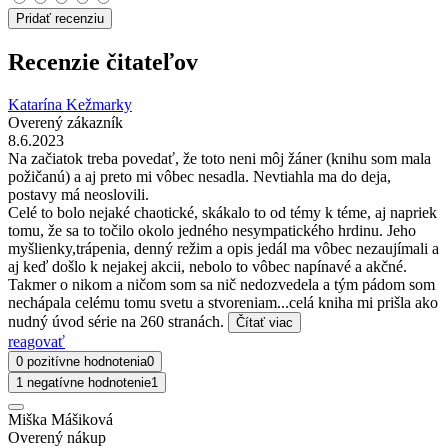
Pridať recenziu
Recenzie čitateľov
Katarína Kežmarky
Overený zákazník
8.6.2023
Na začiatok treba povedať, že toto neni môj žáner (knihu som mala
požičanú) a aj preto mi vôbec nesadla. Nevtiahla ma do deja,
postavy má neoslovili.
Celé to bolo nejaké chaotické, skákalo to od témy k téme, aj napriek
tomu, že sa to točilo okolo jedného nesympatického hrdinu. Jeho
myšlienky,trápenia, denný režim a opis jedál ma vôbec nezaujímali a
aj keď došlo k nejakej akcii, nebolo to vôbec napínavé a akčné.
Takmer o nikom a ničom som sa nič nedozvedela a tým pádom som
nechápala celému tomu svetu a stvoreniam...celá kniha mi prišla ako
nudný úvod série na 260 stranách.
Čítať viac
reagovať
0 pozitívne hodnotenia
0
1 negatívne hodnotenie
1
Miška Mášiková
Overený nákup