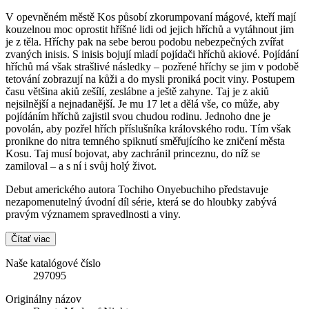
V opevněném městě Kos působí zkorumpovaní mágové, kteří mají
kouzelnou moc oprostit hříšné lidi od jejich hříchů a vytáhnout jim
je z těla. Hříchy pak na sebe berou podobu nebezpečných zvířat
zvaných inisis. S inisis bojují mladí pojídači hříchů akiové. Pojídání
hříchů má však strašlivé následky – pozřené hříchy se jim v podobě
tetování zobrazují na kůži a do mysli proniká pocit viny. Postupem
času většina akiů zešílí, zeslábne a ještě zahyne. Taj je z akiů
nejsilnější a nejnadanější. Je mu 17 let a dělá vše, co může, aby
pojídáním hříchů zajistil svou chudou rodinu. Jednoho dne je
povolán, aby pozřel hřích příslušníka královského rodu. Tím však
pronikne do nitra temného spiknutí směřujícího ke zničení města
Kosu. Taj musí bojovat, aby zachránil princeznu, do níž se
zamiloval – a s ní i svůj holý život.
Debut amerického autora Tochiho Onyebuchiho představuje
nezapomenutelný úvodní díl série, která se do hloubky zabývá
pravým významem spravedlnosti a viny.
Čítať viac
Naše katalógové číslo
297095
Originálny názov