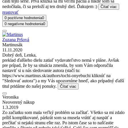
časti tejto série. Prvá knižka sa mi veľmi páčila a nikde som sa
nedočítala, či sa preloží aj ten druhý diel. Ďakujem :)
Čítať viac
reagovať
0 pozitívne hodnotenia
0
0 negatívne hodnotenia
0
Zuzana Pršová
Martinusák
11.11.2020
Dobrý deň, Lenka,
preklad ďalšieho dielu zatiaľ vydavateľstvo nemá v pláne. Avšak
pre prípad, že by sa situácia zmenila, by som Vám odporučila
nastaviť si u nás sledovanie autora (stačí tu:
https://www.martinus.sk/authors/tochi-onyebuchi kliknúť na
"Sledovať autora") a my Vás upozorníme hneď, ako prípadný ďalší
titul pridáme do našej ponuky.
Čítať viac
Veronika
Neoverený nákup
1.3.2019
Zo začiatku som mala veľký problém sa začítať. Všetko sa mi zdalo
príliš komplikované, párkrát som sa musela vrátiť aj naspäť a
prečítať si nejakú stranu ešte raz. Po istom čase sa to našťastie
zlepšilo a čítanie už nebolo také ťažké. Celý čas som rozmýšľala