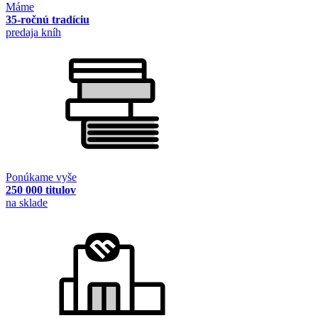
Máme
35-ročnú tradíciu
predaja kníh
Ponúkame vyše
250 000 titulov
na sklade