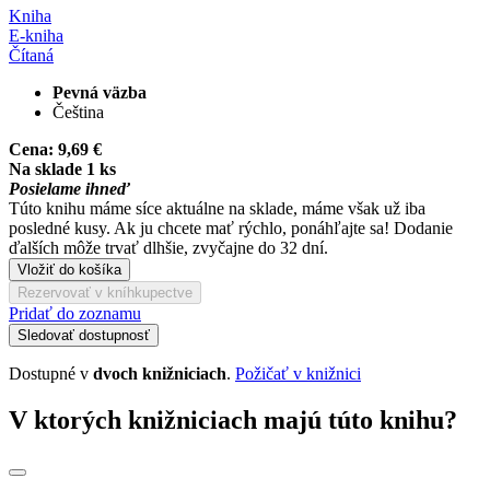
Kniha
E-kniha
Čítaná
Pevná väzba
Čeština
Cena:
9,69 €
Na sklade 1 ks
Posielame ihneď
Túto knihu máme síce aktuálne na sklade, máme však už iba
posledné kusy. Ak ju chcete mať rýchlo, ponáhľajte sa! Dodanie
ďalších môže trvať dlhšie, zvyčajne do 32 dní.
Vložiť do košíka
Rezervovať v kníhkupectve
Pridať do zoznamu
Sledovať dostupnosť
Dostupné v
dvoch knižniciach
.
Požičať v knižnici
V ktorých knižniciach majú túto knihu?