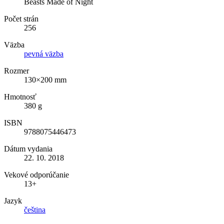
Beasts Made of Night
Počet strán
256
Väzba
pevná väzba
Rozmer
130×200 mm
Hmotnosť
380 g
ISBN
9788075446473
Dátum vydania
22. 10. 2018
Vekové odporúčanie
13+
Jazyk
čeština