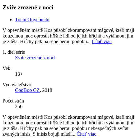
Zvíře zrozené z noci
Tochi Onyebuchi
V opevněném městě Kos působí zkorumpovaní mágové, kteří mají
kouzelnou moc oprostit hříšné lidi od jejich hříchů a vytáhnout jim
je z těla. Hříchy pak na sebe berou podobu...
Čítať viac
1. diel série
Zvíře zrozené z noci
Vek
13+
Vydavateľstvo
CooBoo CZ
, 2018
Počet strán
256
V opevněném městě Kos působí zkorumpovaní mágové, kteří mají
kouzelnou moc oprostit hříšné lidi od jejich hříchů a vytáhnout jim
je z těla. Hříchy pak na sebe berou podobu nebezpečných zvířat
zvaných inisis. S inisis bojují mladí...
Čítať viac