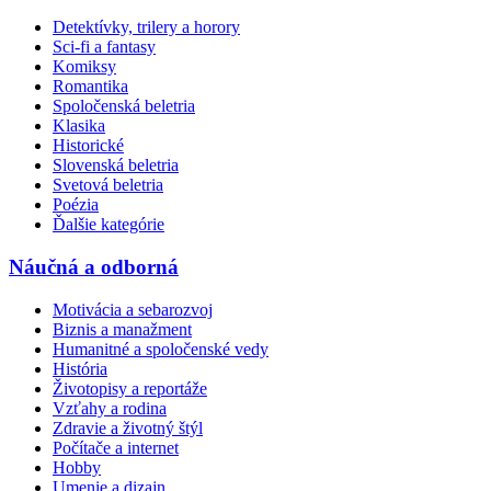
Detektívky, trilery a horory
Sci-fi a fantasy
Komiksy
Romantika
Spoločenská beletria
Klasika
Historické
Slovenská beletria
Svetová beletria
Poézia
Ďalšie kategórie
Náučná a odborná
Motivácia a sebarozvoj
Biznis a manažment
Humanitné a spoločenské vedy
História
Životopisy a reportáže
Vzťahy a rodina
Zdravie a životný štýl
Počítače a internet
Hobby
Umenie a dizajn