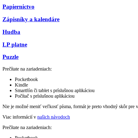
Papiernictvo
Zápisníky a kalendáre
Hudba
LP platne
Puzzle
Prečítate na zariadeniach:
Pocketbook
Kindle
Smartfón či tablet s príslušnou aplikáciou
Počítač s príslušnou aplikáciou
Nie je možné meniť veľkosť písma, formát je preto vhodný skôr pre 
Viac informácií v
našich návodoch
Prečítate na zariadeniach:
Pocketbook