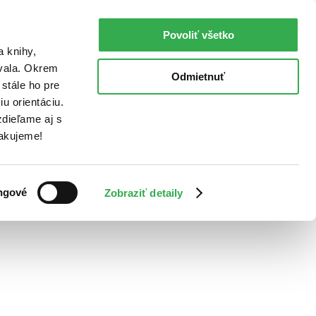
Povoliť všetko
a knihy,
ovala. Okrem
Odmietnuť
stále ho pre
u orientáciu.
dieľame aj s
Ďakujeme!
ngové
Zobraziť detaily