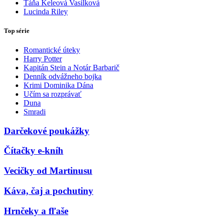
Táňa Keleová Vasilková
Lucinda Riley
Top série
Romantické úteky
Harry Potter
Kapitán Stein a Notár Barbarič
Denník odvážneho bojka
Krimi Dominika Dána
Učím sa rozprávať
Duna
Smradi
Darčekové poukážky
Čítačky e-kníh
Vecičky od Martinusu
Káva, čaj a pochutiny
Hrnčeky a fľaše