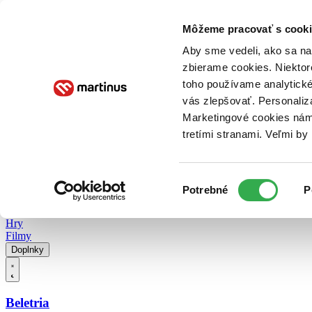
Doručenie
Kníhkupectvá
Knihovrátok
Poukážky
Knižný blog
Kontakt
Môžeme pracovať s cooki
Aby sme vedeli, ako sa na 
zbierame cookies. Niektor
E-knihy
Audioknihy
Hry
Filmy
Knihy
Doplnky
toho používame analytické
vás zlepšovať. Personaliz
Vyhľadávanie
Marketingové cookies nám 
tretími stranami. Veľmi b
Prihlásiť
Vyhľadávanie
Výber
Knihy
Potrebné
P
súhlasu
E-knihy
Audioknihy
Hry
Filmy
Doplnky
Beletria