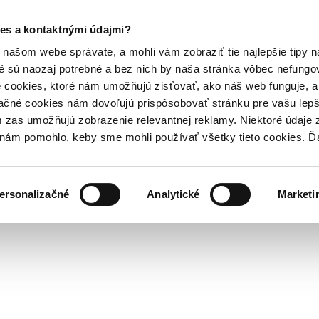
es a kontaktnými údajmi?
našom webe správate, a mohli vám zobraziť tie najlepšie tipy n
é sú naozaj potrebné a bez nich by naša stránka vôbec nefung
 cookies, ktoré nám umožňujú zisťovať, ako náš web funguje, a 
ačné cookies nám dovoľujú prispôsobovať stránku pre vašu lepši
zas umožňujú zobrazenie relevantnej reklamy. Niektoré údaje z
y nám pomohlo, keby sme mohli používať všetky tieto cookies. 
ersonalizačné
Analytické
Marketi