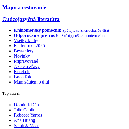
Mapy a cestovanie
Cudzojazyčná literatúra
Knihomoľský pomocník
Spýtajte sa Sherlocka, čo čítať
Odporúčame pre vás
Knižné tipy ušité na mieru vám
Všetky knihy
Knihy roka 2025
Bestsellery
Novinky
Pripravované
Akcie a zľavy
Kolekcie
BookTok
Mám záujem o titul
Top autori
Dominik Dán
Julie Caplin
Rebecca Yarros
Ana Huang
Sarah J. Maas