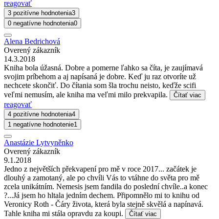
reagovať
3 pozitívne hodnotenia
3
0 negatívne hodnotenia
0
Alena Bedrichová
Overený zákazník
14.3.2018
Kniha bola úžasná. Dobre a pomerne ľahko sa číta, je zaujímavá
svojim príbehom a aj napísaná je dobre. Keď ju raz otvoríte už
nechcete skončiť. Do čítania som šla trochu neisto, keďže scifi
veľmi nemusím, ale kniha ma veľmi milo prekvapila.
Čítať viac
reagovať
4 pozitívne hodnotenia
4
1 negatívne hodnotenie
1
Anastázie Lytvyněnko
Overený zákazník
9.1.2018
Jedno z největších překvapení pro mě v roce 2017... začátek je
dlouhý a zamotaný, ale po chvíli Vás to vtáhne do světa pro mě
zcela unikátním. Nemesis jsem fandila do poslední chvíle..a konec
?...Já jsem ho hltala jedním dechem. Připomnělo mi to knihu od
Veronicy Roth - Čáry života, která byla stejně skvělá a napínavá.
Tahle kniha mi stála opravdu za koupi.
Čítať viac