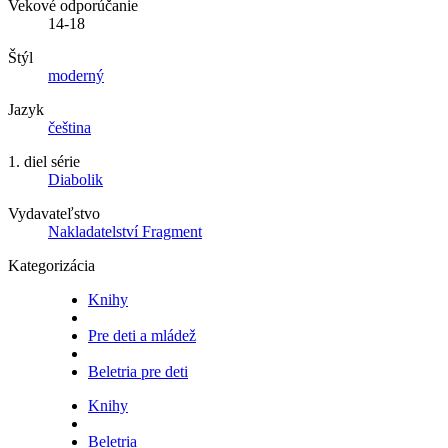
Vekové odporúčanie
14-18
Štýl
moderný
Jazyk
čeština
1. diel série
Diabolik
Vydavateľstvo
Nakladatelství Fragment
Kategorizácia
Knihy
Pre deti a mládež
Beletria pre deti
Knihy
Beletria