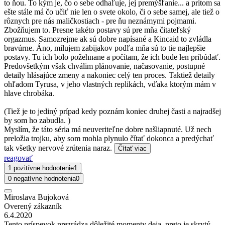
to ňou. To kým je, čo o sebe odhaľuje, jej premýšľanie... a pritom sa
ešte stále má čo učiť nie len o svete okolo, či o sebe samej, ale tiež o
rôznych pre nás maličkostiach - pre ňu neznámymi pojmami.
Zbožňujem to. Presne takéto postavy sú pre mňa čitateľský
orgazmus. Samozrejme ak sú dobre napísané a Kincaid to zvládla
bravúrne. Áno, milujem zabijakov podľa mňa sú to tie najlepšie
postavy. Tu ich bolo požehnane a počítam, že ich bude len pribúdať.
Predovšetkým však chválim plánovanie, načasovanie, postupné
detaily hlásajúce zmeny a nakoniec celý ten proces. Taktiež detaily
ohľadom Tyrusa, v jeho vlastných replikách, vďaka ktorým mám v
hlave chrobáka.
(Tiež je to jediný prípad kedy poznám koniec druhej časti a najradšej
by som ho zabudla. )
Myslím, že táto séria má neuveriteľne dobre našliapnuté. Už nech
preložia trojku, aby som mohla plynulo čítať dokonca a predýchať
tak všetky nervové zrútenia naraz.
Čítať viac
reagovať
1 pozitívne hodnotenie
1
0 negatívne hodnotenia
0
Miroslava Bujoková
Overený zákazník
6.4.2020
Tento príspevok prezrádza dôležité momenty deja, preto je skrytý,