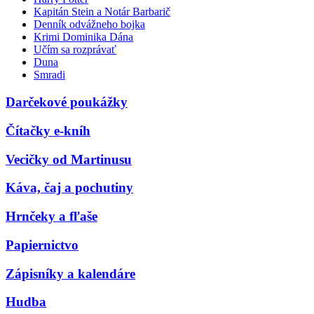
Kapitán Stein a Notár Barbarič
Denník odvážneho bojka
Krimi Dominika Dána
Učím sa rozprávať
Duna
Smradi
Darčekové poukážky
Čítačky e-kníh
Vecičky od Martinusu
Káva, čaj a pochutiny
Hrnčeky a fľaše
Papiernictvo
Zápisníky a kalendáre
Hudba