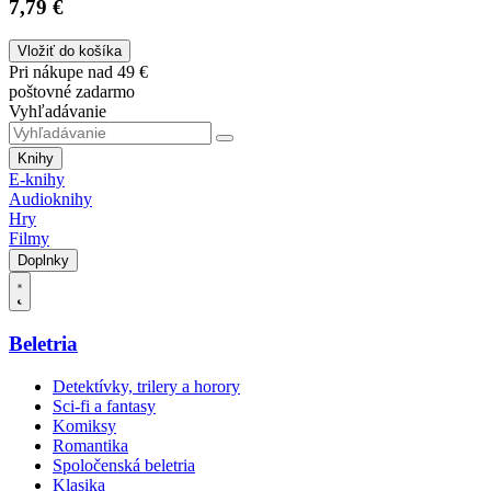
7,79 €
Vložiť do košíka
Pri nákupe nad 49 €
poštovné zadarmo
Vyhľadávanie
Knihy
E-knihy
Audioknihy
Hry
Filmy
Doplnky
Beletria
Detektívky, trilery a horory
Sci-fi a fantasy
Komiksy
Romantika
Spoločenská beletria
Klasika