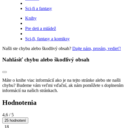
Sci-fi a fantasy
Knihy
Pre deti a mládež
Sci-fi, fantasy a komiksy
Našli ste chybu alebo škodlivý obsah?
Dajte nám, prosím, vedieť!
Nahlásiť chybu alebo škodlivý obsah
Máte o knihe viac informácií ako je na tejto stránke alebo ste našli
chybu? Budeme vám veľmi vďační, ak nám pomôžete s doplnením
informácií na našich stránkach.
Hodnotenia
4,6
/ 5
25 hodnotení
18