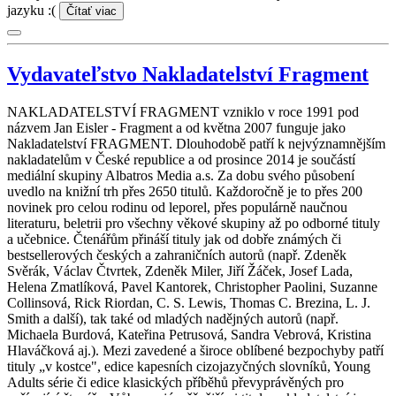
jazyku :(
Čítať viac
Vydavateľstvo Nakladatelství Fragment
NAKLADATELSTVÍ FRAGMENT vzniklo v roce 1991 pod
názvem Jan Eisler - Fragment a od května 2007 funguje jako
Nakladatelství FRAGMENT. Dlouhodobě patří k nejvýznamnějším
nakladatelům v České republice a od prosince 2014 je součástí
mediální skupiny Albatros Media a.s. Za dobu svého působení
uvedlo na knižní trh přes 2650 titulů. Každoročně je to přes 200
novinek pro celou rodinu od leporel, přes populárně naučnou
literaturu, beletrii pro všechny věkové skupiny až po odborné tituly
a učebnice. Čtenářům přináší tituly jak od dobře známých či
bestsellerových českých a zahraničních autorů (např. Zdeněk
Svěrák, Václav Čtvrtek, Zdeněk Miler, Jiří Žáček, Josef Lada,
Helena Zmatlíková, Pavel Kantorek, Christopher Paolini, Suzanne
Collinsová, Rick Riordan, C. S. Lewis, Thomas C. Brezina, L. J.
Smith a další), tak také od mladých nadějných autorů (např.
Michaela Burdová, Kateřina Petrusová, Sandra Vebrová, Kristina
Hlaváčková aj.). Mezi zavedené a široce oblíbené bezpochyby patří
tituly „v kostce", edice kapesních cizojazyčných slovníků, Young
Adults série či edice klasických příběhů převyprávěných pro