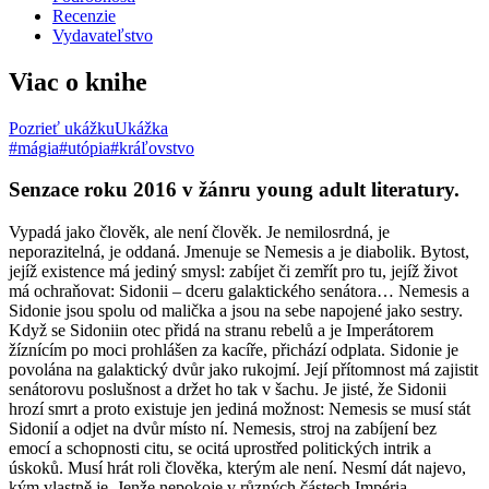
Recenzie
Vydavateľstvo
Viac o knihe
Pozrieť ukážku
Ukážka
#mágia
#utópia
#kráľovstvo
Senzace roku 2016 v žánru young adult literatury.
Vypadá jako člověk, ale není člověk. Je nemilosrdná, je
neporazitelná, je oddaná. Jmenuje se Nemesis a je diabolik. Bytost,
jejíž existence má jediný smysl: zabíjet či zemřít pro tu, jejíž život
má ochraňovat: Sidonii – dceru galaktického senátora… Nemesis a
Sidonie jsou spolu od malička a jsou na sebe napojené jako sestry.
Když se Sidoniin otec přidá na stranu rebelů a je Imperátorem
žíznícím po moci prohlášen za kacíře, přichází odplata. Sidonie je
povolána na galaktický dvůr jako rukojmí. Její přítomnost má zajistit
senátorovu poslušnost a držet ho tak v šachu. Je jisté, že Sidonii
hrozí smrt a proto existuje jen jediná možnost: Nemesis se musí stát
Sidonií a odjet na dvůr místo ní. Nemesis, stroj na zabíjení bez
emocí a schopnosti citu, se ocitá uprostřed politických intrik a
úskoků. Musí hrát roli člověka, kterým ale není. Nesmí dát najevo,
kým vlastně je. Jenže nepokoje v různých částech Impéria