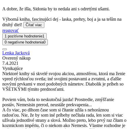
A dobre, že išla, Sidonia by to nedala ani s odretými ušami.
Výborná kniha, fascinujúci dej - laska, prehry, boj a ja sa teším na
druhý diel!
Čítať viac
reagovať
1 pozitívne hodnotenie
1
0 negatívne hodnotenia
0
Lenka Jacková
Overený nákup
7.4.2021
Vynikajúce
Niektoré knihy sú skvelé svojou akciou, atmosférou, ktorá ma ženie
vpred rýchlosťou svetla; iné svojimi postavami a zvratmi, a ďalšie
novými prvkami v mori podobných námetov. Diabolik je príbeh so
VŠETKÝMI týmito prednosťami.
Poviem vám, bola to neskutočná jazda! Prostredie, zmýšľanie
postáv, Nemesisin prerod, neustále prekvapenia...
A čo viac, po dlhom čase som si čítanie užila s nehoráznou
radosťou. Nie, že by som iné príbehy nečítala rada, len som si viac
užívala jednotlivé strany a slová. Možno preto, lebo prvý raz čítam o
kozmickom impériu, či o niekom ako Nemesis. Vlastne rozhodne je