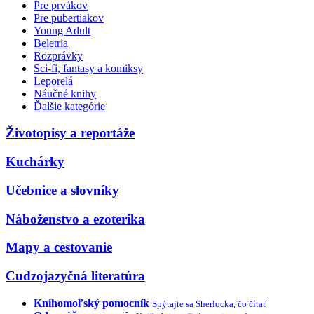
Pre prvákov
Pre pubertiakov
Young Adult
Beletria
Rozprávky
Sci-fi, fantasy a komiksy
Leporelá
Náučné knihy
Ďalšie kategórie
Životopisy a reportáže
Kuchárky
Učebnice a slovníky
Náboženstvo a ezoterika
Mapy a cestovanie
Cudzojazyčná literatúra
Knihomoľský pomocník
Spýtajte sa Sherlocka, čo čítať