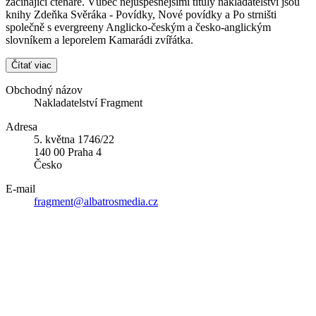
začínající čtenáře. Vůbec nejúspěšnějšími tituly nakladatelství jsou
knihy Zdeňka Svěráka - Povídky, Nové povídky a Po strništi
společně s evergreeny Anglicko-českým a česko-anglickým
slovníkem a leporelem Kamarádi zvířátka.
Čítať viac
Obchodný názov
Nakladatelství Fragment
Adresa
5. května 1746/22
140 00 Praha 4
Česko
E-mail
fragment@albatrosmedia.cz