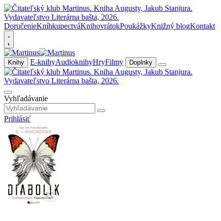
Doručenie
Kníhkupectvá
Knihovrátok
Poukážky
Knižný blog
Kontakt
E-knihy
Audioknihy
Hry
Filmy
Knihy
Doplnky
Vyhľadávanie
Prihlásiť