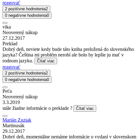
reagovať
2 pozitívne hodnotenia
2
0 negatívne hodnotenia
0
vika
Neoverený nákup
27.12.2017
Preklad
Dobrý deň, neviete kedy bude táto kniha preložená do slovenského
jazyka? Čeština mi problém nerobí ale bolo by lepšie ju mať v
rodnom jazyku.
Čítať viac
reagovať
2 pozitívne hodnotenia
2
0 negatívne hodnotenia
0
Peťa
Neoverený nákup
3.3.2019
stále žiadne informácie o preklade ?
Čítať viac
Marián Zuziak
Martinusák
29.12.2017
Dobrý deň, momentálne nemáme informácie o vydaní v slovenskom