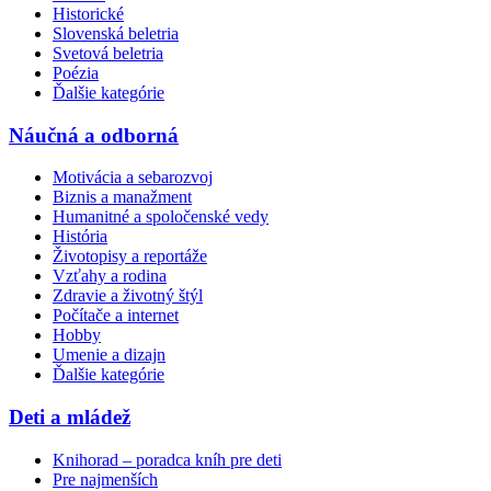
Historické
Slovenská beletria
Svetová beletria
Poézia
Ďalšie kategórie
Náučná a odborná
Motivácia a sebarozvoj
Biznis a manažment
Humanitné a spoločenské vedy
História
Životopisy a reportáže
Vzťahy a rodina
Zdravie a životný štýl
Počítače a internet
Hobby
Umenie a dizajn
Ďalšie kategórie
Deti a mládež
Knihorad – poradca kníh pre deti
Pre najmenších