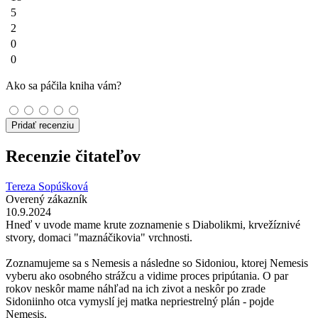
5
2
0
0
Ako sa páčila kniha vám?
Pridať recenziu
Recenzie čitateľov
Tereza Sopúšková
Overený zákazník
10.9.2024
Hneď v uvode mame krute zoznamenie s Diabolikmi, krvežíznivé
stvory, domaci "maznáčikovia" vrchnosti.
Zoznamujeme sa s Nemesis a následne so Sidoniou, ktorej Nemesis
vyberu ako osobného strážcu a vidime proces pripútania. O par
rokov neskôr mame náhľad na ich zivot a neskôr po zrade
Sidoniinho otca vymyslí jej matka nepriestrelný plán - pojde
Nemesis.