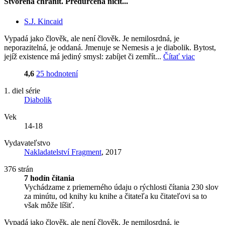
Stvořená chránit. Předurčená ničit...
S.J. Kincaid
Vypadá jako člověk, ale není člověk. Je nemilosrdná, je
neporazitelná, je oddaná. Jmenuje se Nemesis a je diabolik. Bytost,
jejíž existence má jediný smysl: zabíjet či zemřít...
Čítať viac
4,6
25 hodnotení
1. diel série
Diabolik
Vek
14-18
Vydavateľstvo
Nakladatelství Fragment
, 2017
376 strán
7 hodín čítania
Vychádzame z priemerného údaju o rýchlosti čítania 230 slov
za minútu, od knihy ku knihe a čitateľa ku čitateľovi sa to
však môže líšiť.
Vypadá jako člověk, ale není člověk. Je nemilosrdná, je