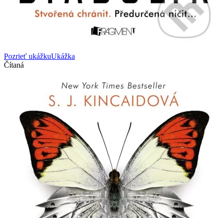
Pozrieť ukážku
Ukážka
Čítaná