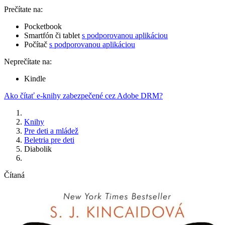
Prečítate na:
Pocketbook
Smartfón či tablet
s podporovanou aplikáciou
Počítač
s podporovanou aplikáciou
Neprečítate na:
Kindle
Ako čítať e-knihy zabezpečené cez Adobe DRM?
Knihy
Pre deti a mládež
Beletria pre deti
Diabolik
Čítaná