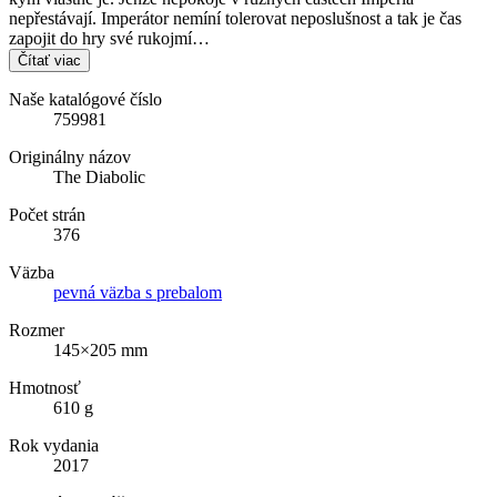
nepřestávají. Imperátor nemíní tolerovat neposlušnost a tak je čas
zapojit do hry své rukojmí…
Čítať viac
Naše katalógové číslo
759981
Originálny názov
The Diabolic
Počet strán
376
Väzba
pevná väzba s prebalom
Rozmer
145×205 mm
Hmotnosť
610 g
Rok vydania
2017