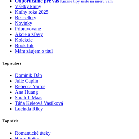
Odporúčame pre vás
Knižné tipy ušité na mieru vám
Všetky knihy
Knihy roka 2025
Bestsellery
Novinky
Pripravované
Akcie a zľavy
Kolekcie
BookTok
Mám záujem o titul
Top autori
Dominik Dán
Julie Caplin
Rebecca Yarros
Ana Huang
Sarah J. Maas
Táňa Keleová Vasilková
Lucinda Riley
Top série
Romantické úteky
Harry Potter