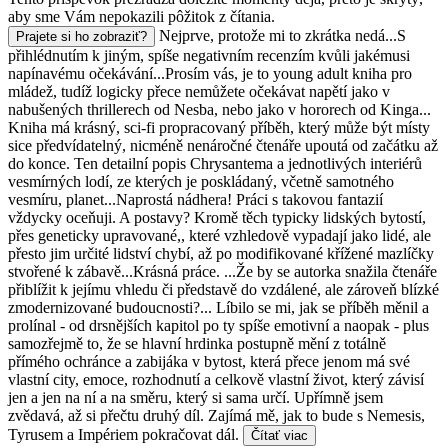
aby sme Vám nepokazili pôžitok z čítania.
Nejprve, protože mi to zkrátka nedá...S
Prajete si ho zobraziť?
přihlédnutím k jiným, spíše negativním recenzím kvůli jakémusi
napínavému očekávání...Prosím vás, je to young adult kniha pro
mládež, tudíž logicky přece nemůžete očekávat napětí jako v
nabušených thrillerech od Nesba, nebo jako v hororech od Kinga...
Kniha má krásný, sci-fi propracovaný příběh, který může být místy
sice předvídatelný, nicméně nenáročné čtenáře upoutá od začátku až
do konce. Ten detailní popis Chrysantema a jednotlivých interiérů
vesmírných lodí, ze kterých je poskládaný, včetně samotného
vesmíru, planet...Naprostá nádhera! Práci s takovou fantazií
vždycky oceňuji. A postavy? Kromě těch typicky lidských bytostí,
přes geneticky upravované,, které vzhledově vypadají jako lidé, ale
přesto jim určité lidství chybí, až po modifikované křížené mazlíčky
stvořené k zábavě...Krásná práce. ...Že by se autorka snažila čtenáře
přiblížit k jejímu vhledu či představě do vzdálené, ale zároveň blízké
zmodernizované budoucnosti?... Líbilo se mi, jak se příběh měnil a
prolínal - od drsnějších kapitol po ty spíše emotivní a naopak - plus
samozřejmě to, že se hlavní hrdinka postupně mění z totálně
přímého ochránce a zabijáka v bytost, která přece jenom má své
vlastní city, emoce, rozhodnutí a celkově vlastní život, který závisí
jen a jen na ní a na směru, který si sama určí. Upřímně jsem
zvědavá, až si přečtu druhý díl. Zajímá mě, jak to bude s Nemesis,
Tyrusem a Impériem pokračovat dál.
Čítať viac