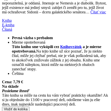
neporazitelná, je oddaná. Jmenuje se Nemesis a je diabolik. Bytost,
jejíž existence má jediný smysl: zabíjet či zemřít pro tu, jejíž život
má ochraňovat: Sidonii – dceru galaktického senátora…
Čítať viac
Kniha
E-kniha
Čítaná
Pevná väzba s prebalom
Mierne opotrebovaná
Túto knihu sme vykúpili cez
Knihovrátok
a je mierne
opotrebovaná.
Na tejto knihe už síce poznať, že ju niekto
čítal, môže jej chýbať prebal, nie je však poškodená tak, aby
to akokoľvek znižovalo zážitok z jej obsahu. Knihu sme
označili nálepkou, ktorá môže na niektorých obaloch
zanechať stopy.
Čeština
Cena:
7,79 €
Na sklade
Posielame ihneď
Táto kniha sa môže na cestu ku vám vybrať prakticky okamžite! Ak
si ju objednáte do 13:00 v pracovný deň, odošleme vám ju ešte
dnes, inak najneskôr nasledujúci pracovný deň.
Vložiť do košíka