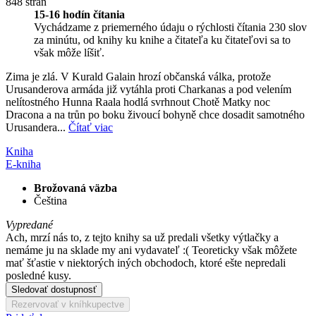
848 strán
15-16 hodín čítania
Vychádzame z priemerného údaju o rýchlosti čítania 230 slov
za minútu, od knihy ku knihe a čitateľa ku čitateľovi sa to
však môže líšiť.
Zima je zlá. V Kurald Galain hrozí občanská válka, protože
Urusanderova armáda již vytáhla proti Charkanas a pod velením
nelítostného Hunna Raala hodlá svrhnout Chotě Matky noc
Dracona a na trůn po boku živoucí bohyně chce dosadit samotného
Urusandera...
Čítať viac
Kniha
E-kniha
Brožovaná väzba
Čeština
Vypredané
Ach, mrzí nás to, z tejto knihy sa už predali všetky výtlačky a
nemáme ju na sklade my ani vydavateľ :( Teoreticky však môžete
mať šťastie v niektorých iných obchodoch, ktoré ešte nepredali
posledné kusy.
Sledovať dostupnosť
Rezervovať v kníhkupectve