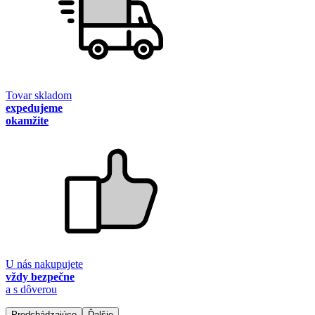
Tovar skladom
expedujeme
okamžite
U nás nakupujete
vždy bezpečne
a s dôverou
Predchádzajúce
Ďalšie