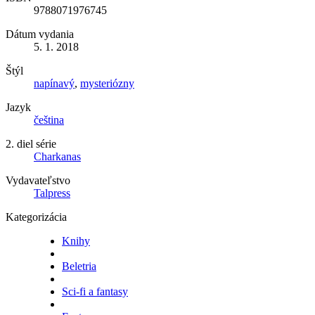
9788071976745
Dátum vydania
5. 1. 2018
Štýl
napínavý
,
mysteriózny
Jazyk
čeština
2. diel série
Charkanas
Vydavateľstvo
Talpress
Kategorizácia
Knihy
Beletria
Sci-fi a fantasy