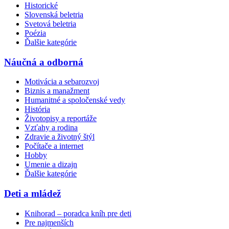
Historické
Slovenská beletria
Svetová beletria
Poézia
Ďalšie kategórie
Náučná a odborná
Motivácia a sebarozvoj
Biznis a manažment
Humanitné a spoločenské vedy
História
Životopisy a reportáže
Vzťahy a rodina
Zdravie a životný štýl
Počítače a internet
Hobby
Umenie a dizajn
Ďalšie kategórie
Deti a mládež
Knihorad – poradca kníh pre deti
Pre najmenších