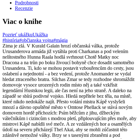
Podrobnosti
Recenzie
Viac o knihe
Pozrieť ukážku
Ukážka
#história
#občianska vojna
#mágia
Zima je zlá. V Kurald Galain hrozí občanská válka, protože
Urusanderova armáda již vytáhla proti Charkanas a pod velením
nelítostného Hunna Raala hodlá svrhnout Chotě Matky noc
Dracona a na trůn po boku živoucí bohyně chce dosadit samotného
Urusandera. Ti, kdo se mohou postavit vzbouřencům do cesty, jsou
oslabení a nejednotní - a bez vedení, protože Anomander se vydal
hledat ztraceného bratra. Silchas Zmar se tedy rozhodne shromáždit
domovoje vysoce urozených rodin místo něj a také vzkřísit
legendární Hustskou legii, ale čas není na jeho straně. A daleko na
západě se sbírá podivné vojsko. Hledá nepřítele bez těla, na místě,
které nikdo nedokáže najít. Přesto volání mistra Kápě vyslyšeli
mnozí a dávno opuštěné město v Omtose Phellack se stává novým
domovem hordě příchozích: Psím běžcům z jihu, džheckým
válečníkům i cizincům s modrou pletí, připlouvajícím přes moře, aby
mistrovi Kápě nabídli své meče. A ze vzdálených hor a osamělých
údolí na severu přicházejí Thel Akai, aby se mohli zúčastnit této
zdánlivě nemožné války. Brzy se s tasenými zbraněmi a pod