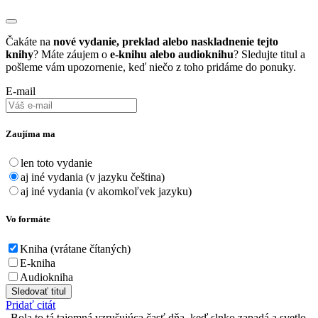
Čakáte na
nové vydanie, preklad alebo naskladnenie tejto
knihy
? Máte záujem o
e-knihu alebo audioknihu
? Sledujte titul a
pošleme vám upozornenie, keď niečo z toho pridáme do ponuky.
E-mail
Zaujíma ma
len toto vydanie
aj iné vydania (v jazyku čeština)
aj iné vydania (v akomkoľvek jazyku)
Vo formáte
Kniha (vrátane čítaných)
E-kniha
Audiokniha
Sledovať titul
Pridať citát
Bola to tá tajomná vzrušujúca časť dňa, keď slnko zapadá a svetlo