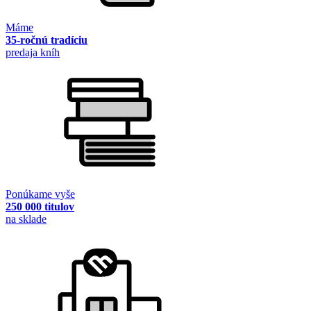
Máme
35-ročnú tradíciu
predaja kníh
Ponúkame vyše
250 000 titulov
na sklade