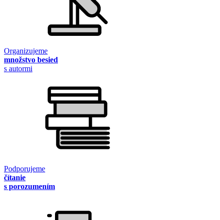
Organizujeme
množstvo besied
s autormi
Podporujeme
čítanie
s porozumením