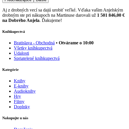
Aj z drobných vecí sa dajú urobiť veľké. Vďaka vašim Anjelským
drobným ste pri nákupoch na Martinuse darovali už
1 501 846,00 €
na Dobrého Anjela
. Ďakujeme!
Kníhkupectvá
Bratislava - Obchodná
• Otvárame o 10:00
Všetky kníhkupectvá
Udalosti
Spriatelené kníhkupectvá
Kategórie
Knihy
E-knihy
Audioknihy
Hry
Filmy
Doplnky
Nakupujte u nás