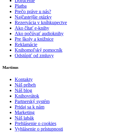
Doručenie
Platba
Prečo práve u nás?
Najčastejšie otázky
Rezervácia v kníhkupectve
Ako čítať e-knihy
Ako počúvať audioknihy
Pre školy a knižnice
Reklamácie
Knihomoľský pomocník
Odstúpiť od zmluvy
Martinus
Kontakty
Náš príbeh
Náš blog
Knihovrátok
Partnerský systém
Pridaj sa k nám
Marketing
Náš labák
Prehlásenie o cookies
Vyhlásenie o prístupnosti