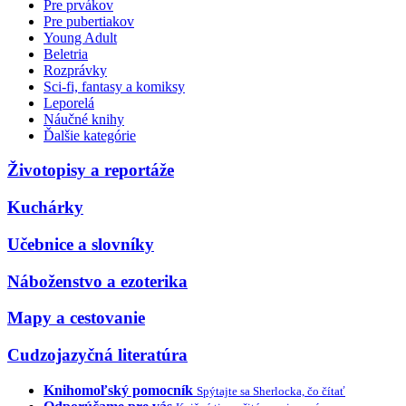
Pre prvákov
Pre pubertiakov
Young Adult
Beletria
Rozprávky
Sci-fi, fantasy a komiksy
Leporelá
Náučné knihy
Ďalšie kategórie
Životopisy a reportáže
Kuchárky
Učebnice a slovníky
Náboženstvo a ezoterika
Mapy a cestovanie
Cudzojazyčná literatúra
Knihomoľský pomocník
Spýtajte sa Sherlocka, čo čítať