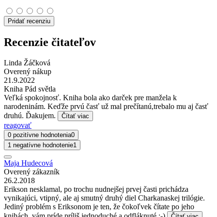
Pridať recenziu
Recenzie čitateľov
Linda Žáčková
Overený nákup
21.9.2022
Kniha Pád světla
Veľká spokojnosť. Kniha bola ako darček pre manžela k
narodeninám. Keďže prvú časť už mal prečítanú,trebalo mu aj časť
druhú. Ďakujem.
Čítať viac
reagovať
0 pozitívne hodnotenia
0
1 negatívne hodnotenie
1
Maja Hudecová
Overený zákazník
26.2.2018
Erikson nesklamal, po trochu nudnejšej prvej časti prichádza
vynikajúci, vtipný, ale aj smutný druhý diel Charkanaskej trilógie.
Jediný problém s Eriksonom je ten, že čokoľvek čítate po jeho
knihách, vám príde príliš jednoduché a odfláknuté :-)
Čítať viac