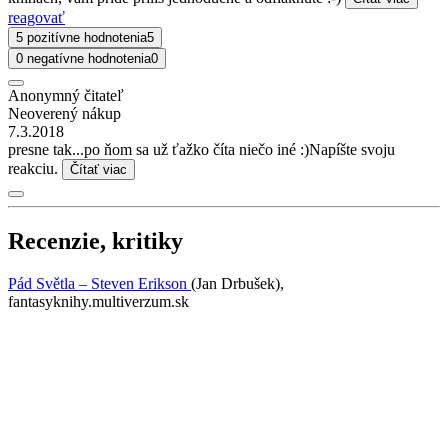
reagovať
5 pozitívne hodnotenia
5
0 negatívne hodnotenia
0
Anonymný čitateľ
Neoverený nákup
7.3.2018
presne tak...po ňom sa už ťažko číta niečo iné :)Napíšte svoju
reakciu.
Čítať viac
Recenzie, kritiky
Pád Světla – Steven Erikson
(Jan Drbušek),
fantasyknihy.multiverzum.sk