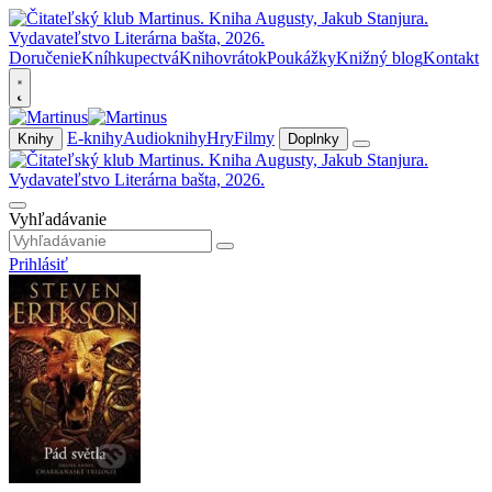
Doručenie
Kníhkupectvá
Knihovrátok
Poukážky
Knižný blog
Kontakt
E-knihy
Audioknihy
Hry
Filmy
Knihy
Doplnky
Vyhľadávanie
Prihlásiť