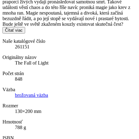
praporci živých vydají pronásledovat samotnou smrt. Takové
události věstí chaos a do této říše navíc proniká magie jako krev z
mnoha ran. Magie nespoutaná, tajemná a divoká, která začíná
bezuzdně řádit, a po její stopě se vydávají nové i prastaré bytosti.
Bude ještě ve světě zkaženém kouzly existovat skutečná čest?
Čítať viac
Naše katalógové číslo
261151
Originálny názov
The Fall of Light
Počet strán
848
Väzba
brožovaná väzba
Rozmer
130×200 mm
Hmotnosť
788 g
ISBN