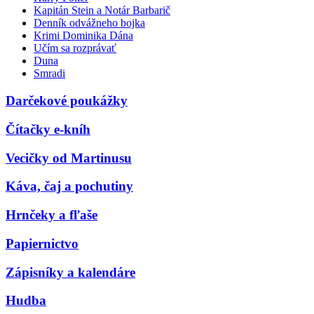
Kapitán Stein a Notár Barbarič
Denník odvážneho bojka
Krimi Dominika Dána
Učím sa rozprávať
Duna
Smradi
Darčekové poukážky
Čítačky e-kníh
Vecičky od Martinusu
Káva, čaj a pochutiny
Hrnčeky a fľaše
Papiernictvo
Zápisníky a kalendáre
Hudba