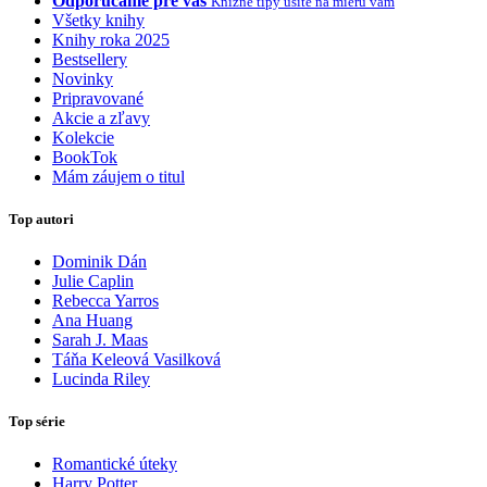
Odporúčame pre vás
Knižné tipy ušité na mieru vám
Všetky knihy
Knihy roka 2025
Bestsellery
Novinky
Pripravované
Akcie a zľavy
Kolekcie
BookTok
Mám záujem o titul
Top autori
Dominik Dán
Julie Caplin
Rebecca Yarros
Ana Huang
Sarah J. Maas
Táňa Keleová Vasilková
Lucinda Riley
Top série
Romantické úteky
Harry Potter