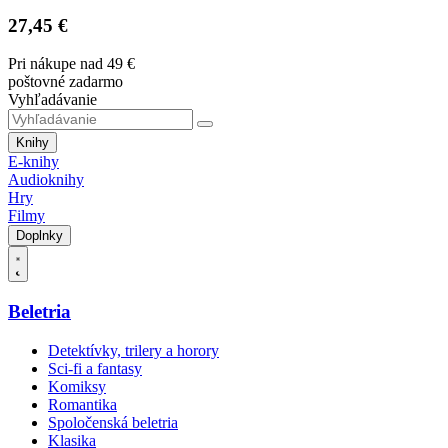
27,45 €
Pri nákupe nad 49 €
poštovné zadarmo
Vyhľadávanie
Knihy
E-knihy
Audioknihy
Hry
Filmy
Doplnky
Beletria
Detektívky, trilery a horory
Sci-fi a fantasy
Komiksy
Romantika
Spoločenská beletria
Klasika