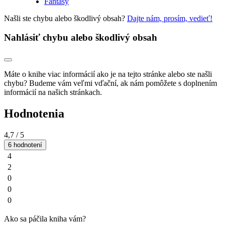
Fantasy
Našli ste chybu alebo škodlivý obsah?
Dajte nám, prosím, vedieť!
Nahlásiť chybu alebo škodlivý obsah
Máte o knihe viac informácií ako je na tejto stránke alebo ste našli
chybu? Budeme vám veľmi vďační, ak nám pomôžete s doplnením
informácií na našich stránkach.
Hodnotenia
4,7
/ 5
6 hodnotení
4
2
0
0
0
Ako sa páčila kniha vám?