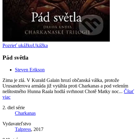
Pozrieť ukážku
Ukážka
Pád světla
Steven Erikson
Zima je zlá. V Kurald Galain hrozí občanská válka, protože
Urusanderova armáda již vytáhla proti Charkanas a pod velením
nelítostného Hunna Raala hodlá svrhnout Chotě Matky noc...
Čítať
viac
2. diel série
Charkanas
Vydavateľstvo
Talpress
, 2017