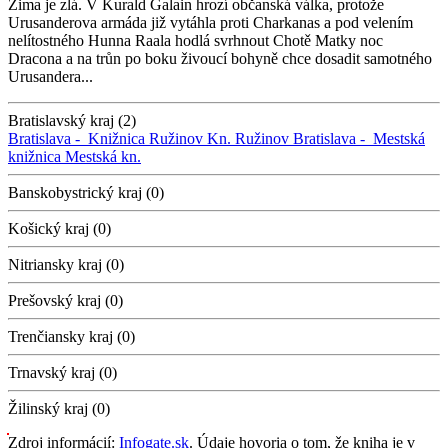
Zima je zlá. V Kurald Galain hrozí občanská válka, protože
Urusanderova armáda již vytáhla proti Charkanas a pod velením
nelítostného Hunna Raala hodlá svrhnout Chotě Matky noc
Dracona a na trůn po boku živoucí bohyně chce dosadit samotného
Urusandera...
Bratislavský kraj (2)
Bratislava -
Knižnica Ružinov
Kn. Ružinov
Bratislava -
Mestská
knižnica
Mestská kn.
Banskobystrický kraj (0)
Košický kraj (0)
Nitriansky kraj (0)
Prešovský kraj (0)
Trenčiansky kraj (0)
Trnavský kraj (0)
Žilinský kraj (0)
Zdroj informácií:
Infogate.sk
. Údaje hovoria o tom, že kniha je v