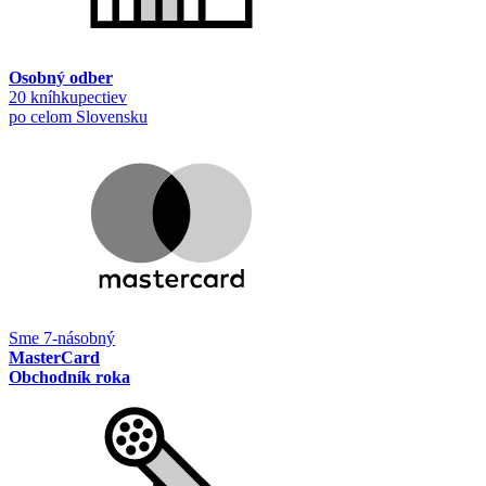
Osobný odber
20 kníhkupectiev
po celom Slovensku
Sme 7-násobný
MasterCard
Obchodník roka