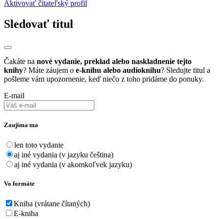
Aktivovať čitateľský profil
Sledovať titul
Čakáte na
nové vydanie, preklad alebo naskladnenie tejto
knihy
? Máte záujem o
e-knihu alebo audioknihu
? Sledujte titul a
pošleme vám upozornenie, keď niečo z toho pridáme do ponuky.
E-mail
Zaujíma ma
len toto vydanie
aj iné vydania (v jazyku čeština)
aj iné vydania (v akomkoľvek jazyku)
Vo formáte
Kniha (vrátane čítaných)
E-kniha