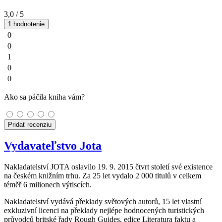
3,0
/ 5
1 hodnotenie
0
0
1
0
0
Ako sa páčila kniha vám?
Pridať recenziu
Vydavateľstvo Jota
Nakladatelství JOTA oslavilo 19. 9. 2015 čtvrt století své existence
na českém knižním trhu. Za 25 let vydalo 2 000 titulů v celkem
téměř 6 milionech výtiscích.
Nakladatelství vydává překlady světových autorů, 15 let vlastní
exkluzivní licenci na překlady nejlépe hodnocených turistických
průvodců britské řady Rough Guides, edice Literatura faktu a