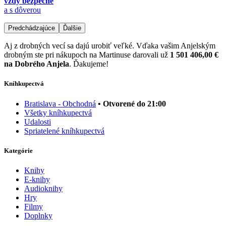
vždy bezpečne
a s dôverou
Predchádzajúce
Ďalšie
Aj z drobných vecí sa dajú urobiť veľké. Vďaka vašim Anjelským
drobným ste pri nákupoch na Martinuse darovali už
1 501 406,00 €
na Dobrého Anjela
. Ďakujeme!
Kníhkupectvá
Bratislava - Obchodná
• Otvorené do 21:00
Všetky kníhkupectvá
Udalosti
Spriatelené kníhkupectvá
Kategórie
Knihy
E-knihy
Audioknihy
Hry
Filmy
Doplnky