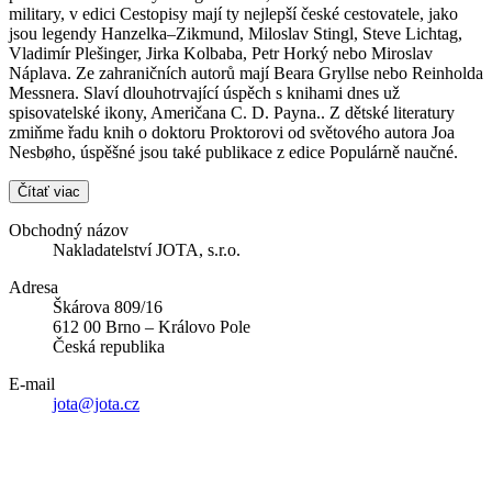
military, v edici Cestopisy mají ty nejlepší české cestovatele, jako
jsou legendy Hanzelka–Zikmund, Miloslav Stingl, Steve Lichtag,
Vladimír Plešinger, Jirka Kolbaba, Petr Horký nebo Miroslav
Náplava. Ze zahraničních autorů mají Beara Gryllse nebo Reinholda
Messnera. Slaví dlouhotrvající úspěch s knihami dnes už
spisovatelské ikony, Američana C. D. Payna.. Z dětské literatury
zmiňme řadu knih o doktoru Proktorovi od světového autora Joa
Nesbøho, úspěšné jsou také publikace z edice Populárně naučné.
Čítať viac
Obchodný názov
Nakladatelství JOTA, s.r.o.
Adresa
Škárova 809/16
612 00 Brno – Královo Pole
Česká republika
E-mail
jota@jota.cz