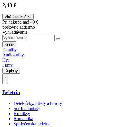
2,40 €
Vložiť do košíka
Pri nákupe nad 49 €
poštovné zadarmo
Vyhľadávanie
Knihy
E-knihy
Audioknihy
Hry
Filmy
Doplnky
Beletria
Detektívky, trilery a horory
Sci-fi a fantasy
Komiksy
Romantika
Spoločenská beletria