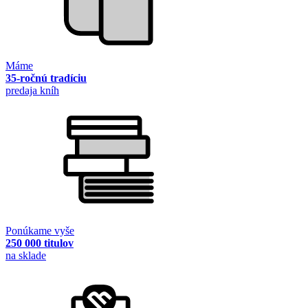
Máme
35-ročnú tradíciu
predaja kníh
Ponúkame vyše
250 000 titulov
na sklade