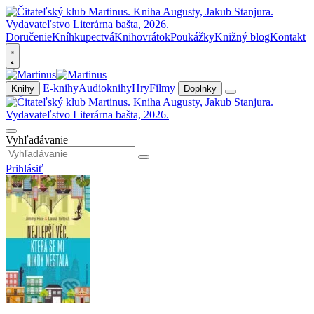
Doručenie
Kníhkupectvá
Knihovrátok
Poukážky
Knižný blog
Kontakt
E-knihy
Audioknihy
Hry
Filmy
Knihy
Doplnky
Vyhľadávanie
Prihlásiť