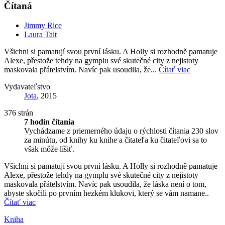
Čítaná
Jimmy Rice
Laura Tait
Všichni si pamatují svou první lásku. A Holly si rozhodně pamatuje
Alexe, přestože tehdy na gymplu své skutečné city z nejistoty
maskovala přátelstvím. Navíc pak usoudila, že...
Čítať viac
Vydavateľstvo
Jota
, 2015
376 strán
7 hodín čítania
Vychádzame z priemerného údaju o rýchlosti čítania 230 slov
za minútu, od knihy ku knihe a čitateľa ku čitateľovi sa to
však môže líšiť.
Všichni si pamatují svou první lásku. A Holly si rozhodně pamatuje
Alexe, přestože tehdy na gymplu své skutečné city z nejistoty
maskovala přátelstvím. Navíc pak usoudila, že láska není o tom,
abyste skočili po prvním hezkém klukovi, který se vám namane..
Čítať viac
Kniha