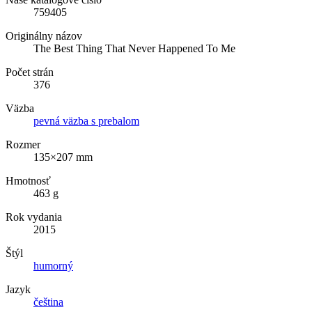
759405
Originálny názov
The Best Thing That Never Happened To Me
Počet strán
376
Väzba
pevná väzba s prebalom
Rozmer
135×207 mm
Hmotnosť
463 g
Rok vydania
2015
Štýl
humorný
Jazyk
čeština