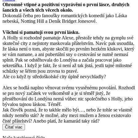
Ohromně vtipné a pozitivní vyprávění o první lásce, druhých
šancích a všech těch věcech okolo.
Dokonalá četba pro fanoušky romantických komedií jako Láska
nebeská, Notting Hill a Deník Bridget Jonesové.
Všichni si pamatují svou první lásku.
A Holly si rozhodně pamatuje Alexe, přestože tehdy na gymplu své
skutečné city z nejistoty maskovala přátelstvím. Navíc pak usoudila,
že láska není o tom, abyste skočili po prvním hezkém klukovi, který
se vám namane, a ani pubertální sny o cestování se nutně nemusí
splnit. Pak se odstěhovala do Londýna a začala pracovat jako
sekretářka. I když je fakt, že si není až tak jistá, jestli tajné milostné
schůzky se šéfem jsou zrovna to pravé.
Ale co když ty středoškolské city úplně nevychladly?
Alex se hodlá naplno věnovat svému vysněnému povolání. Rozhodl
se pro nový začátek ve velkoměstě a je si téměř jistý, že
přestěhování do Londýna nemá vůbec nic společného s Holly, jeho
bývalou tajnou láskou. Téměř.
Jak člověk pozná, že to takhle mělo být…, nebo že tohle se vlastně
nikdy nemělo stát? Je možné, aby mezi mužem a ženou existovalo
čisté přátelství? Anebo platí, že kamarád taky rád?
Čítať viac
Naše katalógové číslo