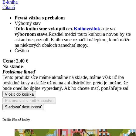
E-kniha
Čítaná
Pevná väzba s prebalom
Výborný stav
Túto knihu sme vykúpili cez
Knihovrátok
a je vo
výbornom stave.
Rozdiel medzi touto knihou a novou by ste
asi ani nespoznali. Knihu sme označili nálepkou, ktorá môže
na niektorých obaloch zanechať stopy.
Čeština
Cena:
2,40 €
Na sklade
Posielame ihneď
Tento produkt síce máme aktuálne na sklade, máme však už iba
posledné kusy a ďalšie už nemá ani distribútor, preto je možné, že
bude onedlho úplne vypredaný. Ak ho chcete mať, ponáhľajte sa!
Vložiť do košíka
Rezervovať v kníhkupectve
Sledovať dostupnosť
Ďalšie čítané knihy