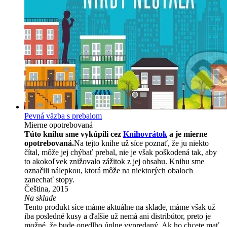
Pevná väzba s prebalom
Mierne opotrebovaná
Túto knihu sme vykúpili cez
Knihovrátok
a je mierne
opotrebovaná.
Na tejto knihe už síce poznať, že ju niekto
čítal, môže jej chýbať prebal, nie je však poškodená tak, aby
to akokoľvek znižovalo zážitok z jej obsahu. Knihu sme
označili nálepkou, ktorá môže na niektorých obaloch
zanechať stopy.
Čeština, 2015
Na sklade
Tento produkt síce máme aktuálne na sklade, máme však už
iba posledné kusy a ďalšie už nemá ani distribútor, preto je
možné, že bude onedlho úplne vypredaný. Ak ho chcete mať,