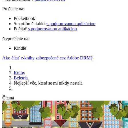
Prečítate na:
Pocketbook
Smartfón či tablet
s podporovanou aplikáciou
Počítač
s podporovanou aplikáciou
Neprečítate na:
Kindle
Ako čítať e-knihy zabezpečené cez Adobe DRM?
Knihy
Beletria
Nejlepší věc, která se mi nikdy nestala
Čítaná