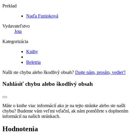
Preklad
Naďa Funioková
Vydavateľstvo
Jota
Kategorizácia
Knihy
Beletria
Našli ste chybu alebo škodlivý obsah?
Dajte nám, prosím, vedieť!
Nahlásiť chybu alebo škodlivý obsah
Máte o knihe viac informácií ako je na tejto stránke alebo ste našli
chybu? Budeme vám veľmi vďační, ak nám pomôžete s doplnením
informácií na našich stránkach.
Hodnotenia