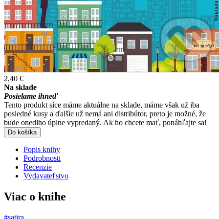
2,40 €
Na sklade
Posielame ihneď
Tento produkt síce máme aktuálne na sklade, máme však už iba
posledné kusy a ďalšie už nemá ani distribútor, preto je možné, že
bude onedlho úplne vypredaný. Ak ho chcete mať, ponáhľajte sa!
Do košíka
Popis knihy
Podrobnosti
Recenzie
Vydavateľstvo
Viac o knihe
#satira