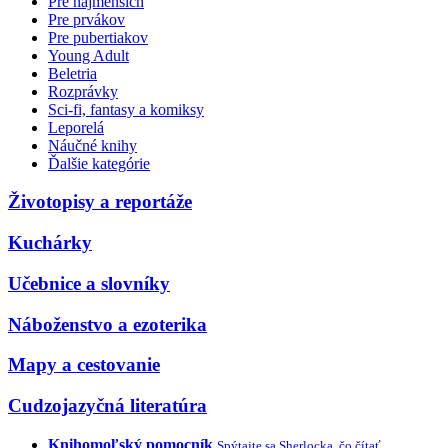
Pre najmenších
Pre prvákov
Pre pubertiakov
Young Adult
Beletria
Rozprávky
Sci-fi, fantasy a komiksy
Leporelá
Náučné knihy
Ďalšie kategórie
Životopisy a reportáže
Kuchárky
Učebnice a slovníky
Náboženstvo a ezoterika
Mapy a cestovanie
Cudzojazyčná literatúra
Knihomoľský pomocník
Spýtajte sa Sherlocka, čo čítať