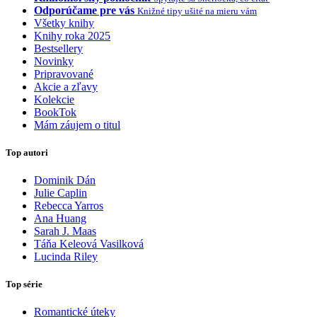
Odporúčame pre vás
Knižné tipy ušité na mieru vám
Všetky knihy
Knihy roka 2025
Bestsellery
Novinky
Pripravované
Akcie a zľavy
Kolekcie
BookTok
Mám záujem o titul
Top autori
Dominik Dán
Julie Caplin
Rebecca Yarros
Ana Huang
Sarah J. Maas
Táňa Keleová Vasilková
Lucinda Riley
Top série
Romantické úteky