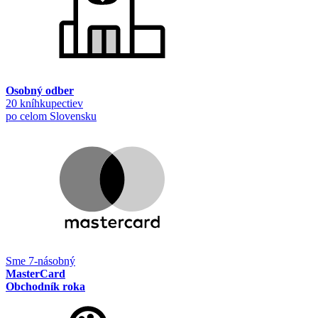
Osobný odber
20 kníhkupectiev
po celom Slovensku
Sme 7-násobný
MasterCard
Obchodník roka