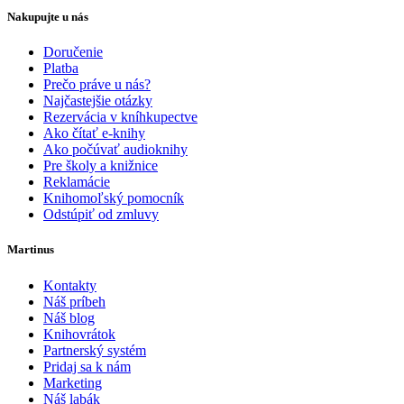
Nakupujte u nás
Doručenie
Platba
Prečo práve u nás?
Najčastejšie otázky
Rezervácia v kníhkupectve
Ako čítať e-knihy
Ako počúvať audioknihy
Pre školy a knižnice
Reklamácie
Knihomoľský pomocník
Odstúpiť od zmluvy
Martinus
Kontakty
Náš príbeh
Náš blog
Knihovrátok
Partnerský systém
Pridaj sa k nám
Marketing
Náš labák