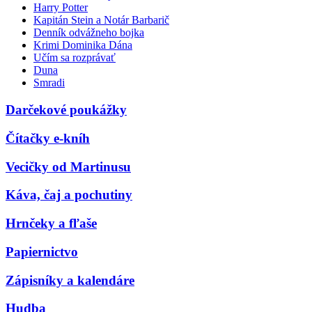
Harry Potter
Kapitán Stein a Notár Barbarič
Denník odvážneho bojka
Krimi Dominika Dána
Učím sa rozprávať
Duna
Smradi
Darčekové poukážky
Čítačky e-kníh
Vecičky od Martinusu
Káva, čaj a pochutiny
Hrnčeky a fľaše
Papiernictvo
Zápisníky a kalendáre
Hudba