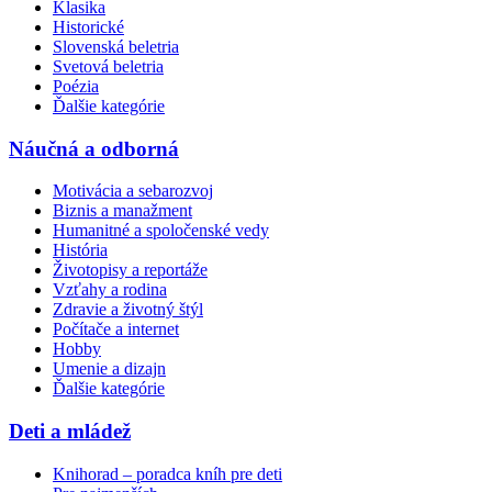
Klasika
Historické
Slovenská beletria
Svetová beletria
Poézia
Ďalšie kategórie
Náučná a odborná
Motivácia a sebarozvoj
Biznis a manažment
Humanitné a spoločenské vedy
História
Životopisy a reportáže
Vzťahy a rodina
Zdravie a životný štýl
Počítače a internet
Hobby
Umenie a dizajn
Ďalšie kategórie
Deti a mládež
Knihorad – poradca kníh pre deti