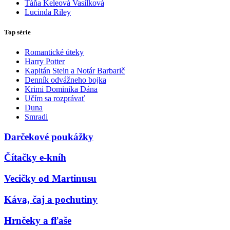
Táňa Keleová Vasilková
Lucinda Riley
Top série
Romantické úteky
Harry Potter
Kapitán Stein a Notár Barbarič
Denník odvážneho bojka
Krimi Dominika Dána
Učím sa rozprávať
Duna
Smradi
Darčekové poukážky
Čítačky e-kníh
Vecičky od Martinusu
Káva, čaj a pochutiny
Hrnčeky a fľaše