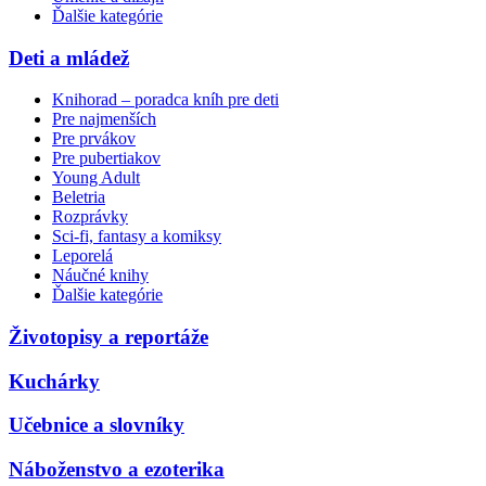
Ďalšie kategórie
Deti a mládež
Knihorad – poradca kníh pre deti
Pre najmenších
Pre prvákov
Pre pubertiakov
Young Adult
Beletria
Rozprávky
Sci-fi, fantasy a komiksy
Leporelá
Náučné knihy
Ďalšie kategórie
Životopisy a reportáže
Kuchárky
Učebnice a slovníky
Náboženstvo a ezoterika