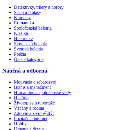
Detektívky, trilery a horory
Sci-fi a fantasy
Komiksy
Romantika
Spoločenská beletria
Klasika
Historické
Slovenská beletria
Svetová beletria
Poézia
Ďalšie kategórie
Náučná a odborná
Motivácia a sebarozvoj
Biznis a manažment
Humanitné a spoločenské vedy
História
Životopisy a reportáže
Vzťahy a rodina
Zdravie a životný štýl
Počítače a internet
Hobby
Umenie a dizajn