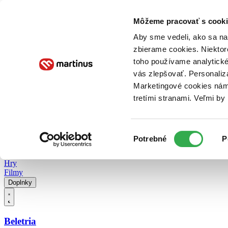
Doručenie
Kníhkupectvá
Knihovrátok
Poukážky
Knižný blog
Kontakt
Môžeme pracovať s cooki
Aby sme vedeli, ako sa na 
zbierame cookies. Niektor
E-knihy
Audioknihy
Hry
Filmy
Knihy
Doplnky
toho používame analytické
vás zlepšovať. Personaliz
Vyhľadávanie
Marketingové cookies nám 
tretími stranami. Veľmi b
Prihlásiť
Vyhľadávanie
Výber
Knihy
Potrebné
P
súhlasu
E-knihy
Audioknihy
Hry
Filmy
Doplnky
Beletria