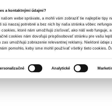
es a kontaktnými údajmi?
našom webe správate, a mohli vám zobraziť tie najlepšie tipy n
é sú naozaj potrebné a bez nich by naša stránka vôbec nefung
 cookies, ktoré nám umožňujú zisťovať, ako náš web funguje, a 
ačné cookies nám dovoľujú prispôsobovať stránku pre vašu lepši
zas umožňujú zobrazenie relevantnej reklamy. Niektoré údaje z
y nám pomohlo, keby sme mohli používať všetky tieto cookies. 
ersonalizačné
Analytické
Marketi