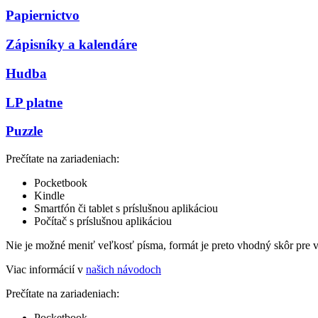
Papiernictvo
Zápisníky a kalendáre
Hudba
LP platne
Puzzle
Prečítate na zariadeniach:
Pocketbook
Kindle
Smartfón či tablet s príslušnou aplikáciou
Počítač s príslušnou aplikáciou
Nie je možné meniť veľkosť písma, formát je preto vhodný skôr pre 
Viac informácií v
našich návodoch
Prečítate na zariadeniach:
Pocketbook