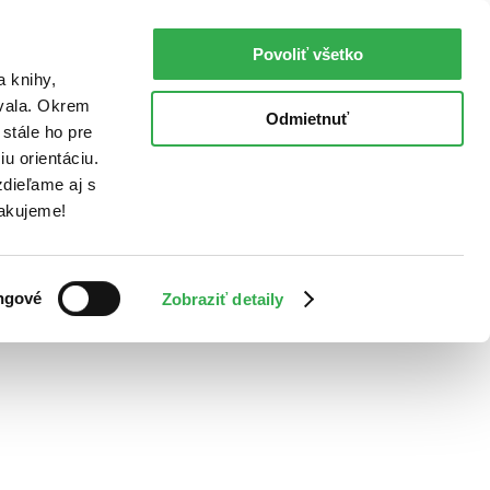
Povoliť všetko
a knihy,
ovala. Okrem
Odmietnuť
stále ho pre
u orientáciu.
dieľame aj s
Ďakujeme!
ngové
Zobraziť detaily