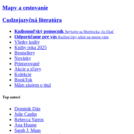
Mapy a cestovanie
Cudzojazyčná literatúra
Knihomoľský pomocník
Spýtajte sa Sherlocka, čo čítať
Odporúčame pre vás
Knižné tipy ušité na mieru vám
Všetky knihy
Knihy roka 2025
Bestsellery
Novinky
Pripravované
Akcie a zľavy
Kolekcie
BookTok
Mám záujem o titul
Top autori
Dominik Dán
Julie Caplin
Rebecca Yarros
Ana Huang
Sarah J. Maas