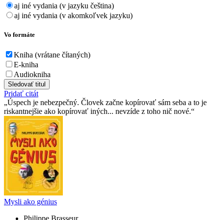
aj iné vydania (v jazyku čeština)
aj iné vydania (v akomkoľvek jazyku)
Vo formáte
Kniha (vrátane čítaných)
E-kniha
Audiokniha
Sledovať titul
Pridať citát
Úspech je nebezpečný. Človek začne kopírovať sám seba a to je
riskantnejšie ako kopírovať iných... nevzíde z toho nič nové.
Mysli ako génius
Philippe Brasseur