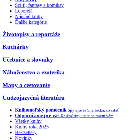
Sci-fi, fantasy a komiksy
Leporelá
Náučné knihy
Ďalšie kategórie
Životopisy a reportáže
Kuchárky
Učebnice a slovníky
Náboženstvo a ezoterika
Mapy a cestovanie
Cudzojazyčná literatúra
Knihomoľský pomocník
Spýtajte sa Sherlocka, čo čítať
Odporúčame pre vás
Knižné tipy ušité na mieru vám
Všetky knihy
Knihy roka 2025
Bestsellery
Novinky