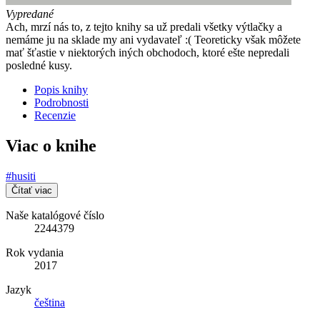
Vypredané
Ach, mrzí nás to, z tejto knihy sa už predali všetky výtlačky a
nemáme ju na sklade my ani vydavateľ :( Teoreticky však môžete
mať šťastie v niektorých iných obchodoch, ktoré ešte nepredali
posledné kusy.
Popis knihy
Podrobnosti
Recenzie
Viac o knihe
#husiti
Čítať viac
Naše katalógové číslo
2244379
Rok vydania
2017
Jazyk
čeština