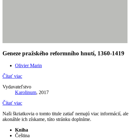
Geneze pražského reformního hnutí, 1360-1419
Olivier Marin
Čítať viac
Vydavateľstvo
Karolinum
, 2017
Čítať viac
Naši škriatkovia o tomto titule zatiaľ nemajú viac informácií, ale
akonáhle ich získame, túto stránku doplníme.
Kniha
Čeština