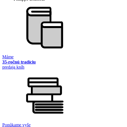
Máme
35-ročnú tradíciu
predaja kníh
Ponúkame vyše