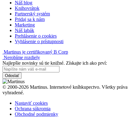
Náš blog
Knihovrátok
Partnerský systém
Pridaj sa k nám
Marketing
Náš labák
Prehlásenie o cookies
Vyhlásenie o prístupnosti
Martinus je certifikovaný B Corp
Nerobíme rozdiely
Najlepšie novinky sú tie knižné. Získajte ich ako prví:
Odoslať
© 2000-2026 Martinus. Internetové kníhkupectvo. Všetky práva
vyhradené.
Nastaviť cookies
Ochrana súkromia
Obchodné podmienky