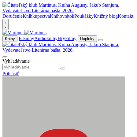
Doručenie
Kníhkupectvá
Knihovrátok
Poukážky
Knižný blog
Kontakt
E-knihy
Audioknihy
Hry
Filmy
Knihy
Doplnky
Vyhľadávanie
Prihlásiť