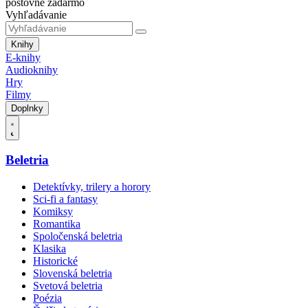
poštovné zadarmo
Vyhľadávanie
Knihy
E-knihy
Audioknihy
Hry
Filmy
Doplnky
Beletria
Detektívky, trilery a horory
Sci-fi a fantasy
Komiksy
Romantika
Spoločenská beletria
Klasika
Historické
Slovenská beletria
Svetová beletria
Poézia