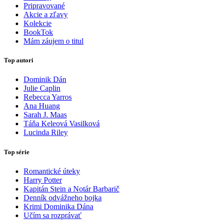
Pripravované
Akcie a zľavy
Kolekcie
BookTok
Mám záujem o titul
Top autori
Dominik Dán
Julie Caplin
Rebecca Yarros
Ana Huang
Sarah J. Maas
Táňa Keleová Vasilková
Lucinda Riley
Top série
Romantické úteky
Harry Potter
Kapitán Stein a Notár Barbarič
Denník odvážneho bojka
Krimi Dominika Dána
Učím sa rozprávať