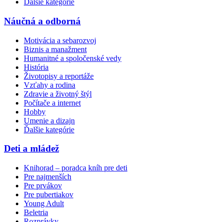
Ďalšie kategórie
Náučná a odborná
Motivácia a sebarozvoj
Biznis a manažment
Humanitné a spoločenské vedy
História
Životopisy a reportáže
Vzťahy a rodina
Zdravie a životný štýl
Počítače a internet
Hobby
Umenie a dizajn
Ďalšie kategórie
Deti a mládež
Knihorad – poradca kníh pre deti
Pre najmenších
Pre prvákov
Pre pubertiakov
Young Adult
Beletria
Rozprávky