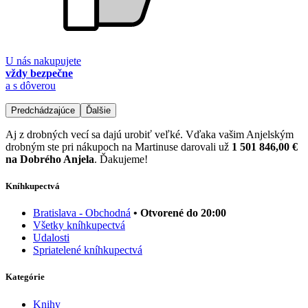
U nás nakupujete
vždy bezpečne
a s dôverou
Predchádzajúce
Ďalšie
Aj z drobných vecí sa dajú urobiť veľké. Vďaka vašim Anjelským
drobným ste pri nákupoch na Martinuse darovali už
1 501 846,00 €
na Dobrého Anjela
. Ďakujeme!
Kníhkupectvá
Bratislava - Obchodná
• Otvorené do 20:00
Všetky kníhkupectvá
Udalosti
Spriatelené kníhkupectvá
Kategórie
Knihy