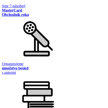
Sme 7-násobný
MasterCard
Obchodník roka
Organizujeme
množstvo besied
s autormi