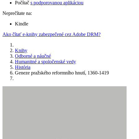
Počítač
s podporovanou aplikáciou
Neprečítate na:
Kindle
Ako čítať e-knihy zabezpečené cez Adobe DRM?
Knihy
Odborné a náučné
Humanitné a spoločenské vedy
História
Geneze pražského reformního hnutí, 1360-1419