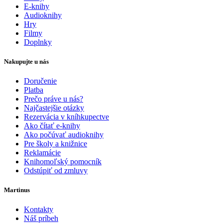
E-knihy
Audioknihy
Hry
Filmy
Doplnky
Nakupujte u nás
Doručenie
Platba
Prečo práve u nás?
Najčastejšie otázky
Rezervácia v kníhkupectve
Ako čítať e-knihy
Ako počúvať audioknihy
Pre školy a knižnice
Reklamácie
Knihomoľský pomocník
Odstúpiť od zmluvy
Martinus
Kontakty
Náš príbeh