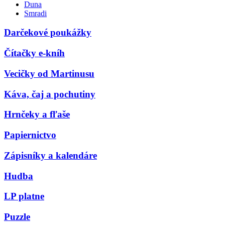
Duna
Smradi
Darčekové poukážky
Čítačky e-kníh
Vecičky od Martinusu
Káva, čaj a pochutiny
Hrnčeky a fľaše
Papiernictvo
Zápisníky a kalendáre
Hudba
LP platne
Puzzle