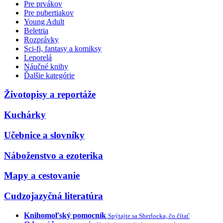
Pre prvákov
Pre pubertiakov
Young Adult
Beletria
Rozprávky
Sci-fi, fantasy a komiksy
Leporelá
Náučné knihy
Ďalšie kategórie
Životopisy a reportáže
Kuchárky
Učebnice a slovníky
Náboženstvo a ezoterika
Mapy a cestovanie
Cudzojazyčná literatúra
Knihomoľský pomocník
Spýtajte sa Sherlocka, čo čítať