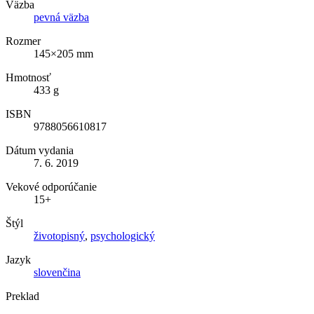
Väzba
pevná väzba
Rozmer
145×205 mm
Hmotnosť
433 g
ISBN
9788056610817
Dátum vydania
7. 6. 2019
Vekové odporúčanie
15+
Štýl
životopisný
,
psychologický
Jazyk
slovenčina
Preklad