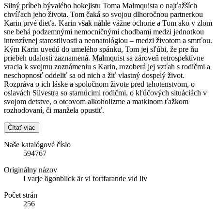
Silný príbeh bývalého hokejistu Toma Malmquista o najťažších
chvíľach jeho života. Tom čaká so svojou dlhoročnou partnerkou
Karin prvé dieťa. Karin však náhle vážne ochorie a Tom ako v zlom
sne behá podzemnými nemocničnými chodbami medzi jednotkou
intenzívnej starostlivosti a neonatológiou – medzi životom a smrťou.
Kým Karin uvedú do umelého spánku, Tom jej sľúbi, že pre ňu
priebeh udalostí zaznamená. Malmquist sa zároveň retrospektívne
vracia k svojmu zoznámeniu s Karin, rozoberá jej vzťah s rodičmi a
neschopnosť oddeliť sa od nich a žiť vlastný dospelý život.
Rozpráva o ich láske a spoločnom živote pred tehotenstvom, o
oslavách Silvestra so starnúcimi rodičmi, o kľúčových situáciách v
svojom detstve, o otcovom alkoholizme a matkinom ťažkom
rozhodovaní, či manžela opustiť.
Čítať viac
Naše katalógové číslo
594767
Originálny názov
I varje ögonblick är vi fortfarande vid liv
Počet strán
256