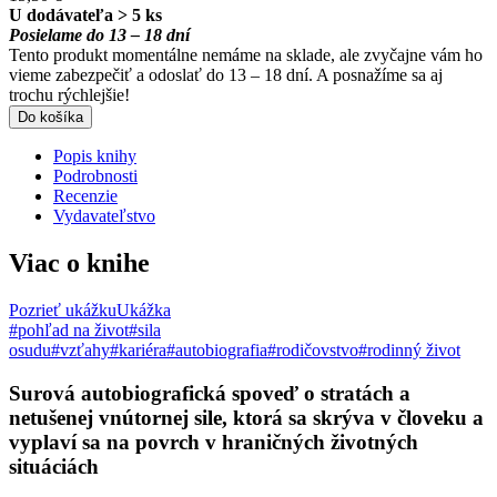
U dodávateľa > 5 ks
Posielame do 13 – 18 dní
Tento produkt momentálne nemáme na sklade, ale zvyčajne vám ho
vieme zabezpečiť a odoslať do 13 – 18 dní. A posnažíme sa aj
trochu rýchlejšie!
Do košíka
Popis knihy
Podrobnosti
Recenzie
Vydavateľstvo
Viac o knihe
Pozrieť ukážku
Ukážka
#pohľad na život
#sila
osudu
#vzťahy
#kariéra
#autobiografia
#rodičovstvo
#rodinný život
Surová autobiografická spoveď o stratách a
netušenej vnútornej sile, ktorá sa skrýva v človeku a
vyplaví sa na povrch v hraničných životných
situáciách