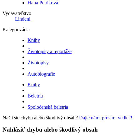
Hana Petríková
Vydavateľstvo
Lindeni
Kategorizácia
Knihy
Životopisy a reportáže
Životopisy
Autobiografie
Knihy
Beletria
Spoločenská beletria
Našli ste chybu alebo škodlivý obsah?
Dajte nám, prosím, vedieť!
Nahlásiť chybu alebo škodlivý obsah