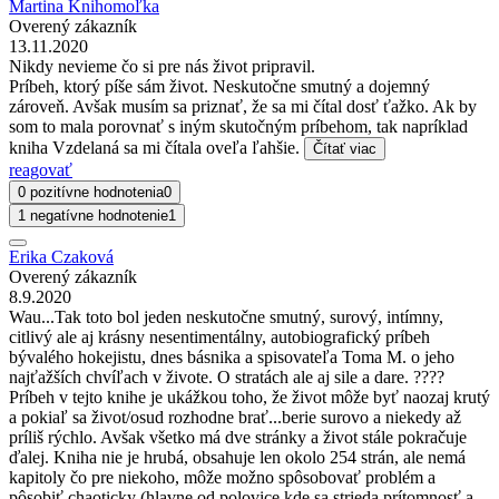
Martina Knihomoľka
Overený zákazník
13.11.2020
Nikdy nevieme čo si pre nás život pripravil.
Príbeh, ktorý píše sám život. Neskutočne smutný a dojemný
zároveň. Avšak musím sa priznať, že sa mi čítal dosť ťažko. Ak by
som to mala porovnať s iným skutočným príbehom, tak napríklad
kniha Vzdelaná sa mi čítala oveľa ľahšie.
Čítať viac
reagovať
0 pozitívne hodnotenia
0
1 negatívne hodnotenie
1
Erika Czaková
Overený zákazník
8.9.2020
Wau...Tak toto bol jeden neskutočne smutný, surový, intímny,
citlivý ale aj krásny nesentimentálny, autobiografický príbeh
bývalého hokejistu, dnes básnika a spisovateľa Toma M. o jeho
najťažších chvíľach v živote. O stratách ale aj sile a dare. ????
Príbeh v tejto knihe je ukážkou toho, že život môže byť naozaj krutý
a pokiaľ sa život/osud rozhodne brať...berie surovo a niekedy až
príliš rýchlo. Avšak všetko má dve stránky a život stále pokračuje
ďalej. Kniha nie je hrubá, obsahuje len okolo 254 strán, ale nemá
kapitoly čo pre niekoho, môže možno spôsobovať problém a
pôsobiť chaoticky (hlavne od polovice kde sa strieda prítomnosť a