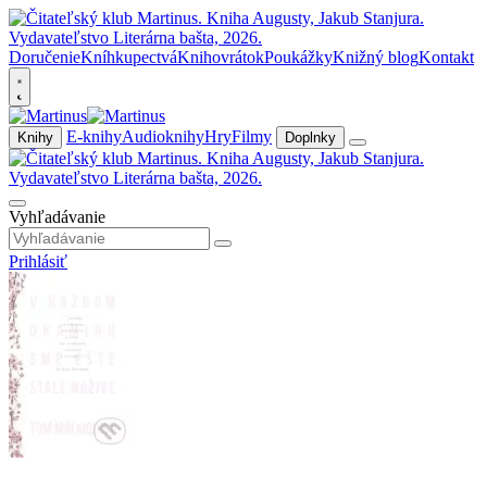
Doručenie
Kníhkupectvá
Knihovrátok
Poukážky
Knižný blog
Kontakt
E-knihy
Audioknihy
Hry
Filmy
Knihy
Doplnky
Vyhľadávanie
Prihlásiť