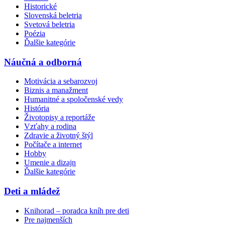
Historické
Slovenská beletria
Svetová beletria
Poézia
Ďalšie kategórie
Náučná a odborná
Motivácia a sebarozvoj
Biznis a manažment
Humanitné a spoločenské vedy
História
Životopisy a reportáže
Vzťahy a rodina
Zdravie a životný štýl
Počítače a internet
Hobby
Umenie a dizajn
Ďalšie kategórie
Deti a mládež
Knihorad – poradca kníh pre deti
Pre najmenších