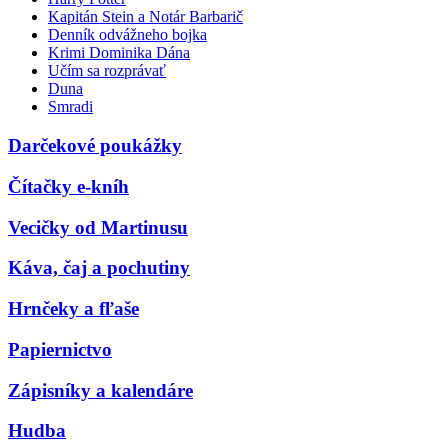
Kapitán Stein a Notár Barbarič
Denník odvážneho bojka
Krimi Dominika Dána
Učím sa rozprávať
Duna
Smradi
Darčekové poukážky
Čítačky e-kníh
Vecičky od Martinusu
Káva, čaj a pochutiny
Hrnčeky a fľaše
Papiernictvo
Zápisníky a kalendáre
Hudba