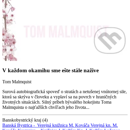
V každom okamihu sme ešte stále nažive
Tom Malmquist
Surová autobiografická spoveď o stratách a netušenej vnútornej sile,
ktorá sa skrýva v človeku a vyplaví sa na povrch v hraničných
životných situáciách. Silný príbeh bývalého hokejistu Toma
Malmquista o najťažších chvíľach jeho života...
Banskobystrický kraj (4)
Banská Bystrica -
Verejná knižnica M. Kováča
Verejná kn. M.