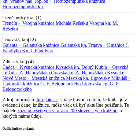
kn.
Vranov nad Topľou -
Hornozemplínska knižnica
Hornozemplínska kn.
Trenčiansky kraj (1)
Trenčín -
Verejná knižnica Michala Rešetku
Verejná kn. M.
Rešetku
Trnavský kraj (2)
Galanta -
Galantská knižnica
Galantská kn.
Trnava -
Knižnica J.
Fándlyho
Kn. J. Fándlyho
Žilinský kraj (4)
Čadca -
Kysucká knižnica
Kysucká kn.
Dolný Kubín -
Oravská
knižnica A. Habovštiaka
Oravská kn. A. Habovštiaka
Kysucké
Nové Mesto -
Mestská knižnica
Mestská kn.
Liptovský Mikuláš -
Liptovská knižnica G. F. Belopotockého
Liptovská kn. G. F.
Belopotockého
Zdroj informácií:
Infogate.sk
. Údaje hovoria o tom, že kniha je v
evidencii danej knižnice, môže však už byť aktuálne požičaná. Tu
nájdete
zoznam všetkých viac ako 200 slovenských knižníc
, o
ktorých máme údaje.
Ďalšie knižné vydania