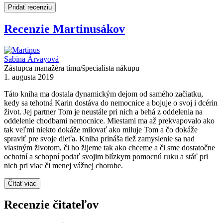
Pridať recenziu
Recenzie Martinusákov
Sabina Árvayová
Zástupca manažéra tímu/špecialista nákupu
1. augusta 2019
Táto kniha ma dostala dynamickým dejom od samého začiatku,
kedy sa tehotná Karin dostáva do nemocnice a bojuje o svoj i dcérin
život. Jej partner Tom je neustále pri nich a behá z oddelenia na
oddelenie chodbami nemocnice. Miestami ma až prekvapovalo ako
tak veľmi niekto dokáže milovať ako miluje Tom a čo dokáže
spraviť pre svoje dieťa. Kniha prináša tiež zamyslenie sa nad
vlastným životom, či ho žijeme tak ako chceme a či sme dostatočne
ochotní a schopní podať svojim blízkym pomocnú ruku a stáť pri
nich pri viac či menej vážnej chorobe.
Čítať viac
Recenzie čitateľov