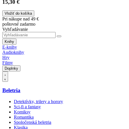
15,30 €
Vložiť do košíka
Pri nákupe nad 49 €
poštovné zadarmo
Vyhľadávanie
Knihy
E-knihy
Audioknihy
Hry
Filmy
Doplnky
Beletria
Detektívky, trilery a horory
Sci-fi a fantasy
Komiksy
Romantika
Spoločenská beletria
Klasika