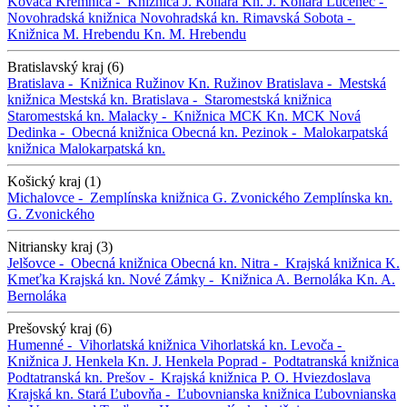
Kováča
Kremnica -
Knižnica J. Kollára
Kn. J. Kollára
Lučenec -
Novohradská knižnica
Novohradská kn.
Rimavská Sobota -
Knižnica M. Hrebendu
Kn. M. Hrebendu
Bratislavský kraj (6)
Bratislava -
Knižnica Ružinov
Kn. Ružinov
Bratislava -
Mestská
knižnica
Mestská kn.
Bratislava -
Staromestská knižnica
Staromestská kn.
Malacky -
Knižnica MCK
Kn. MCK
Nová
Dedinka -
Obecná knižnica
Obecná kn.
Pezinok -
Malokarpatská
knižnica
Malokarpatská kn.
Košický kraj (1)
Michalovce -
Zemplínska knižnica G. Zvonického
Zemplínska kn.
G. Zvonického
Nitriansky kraj (3)
Jelšovce -
Obecná knižnica
Obecná kn.
Nitra -
Krajská knižnica K.
Kmeťka
Krajská kn.
Nové Zámky -
Knižnica A. Bernoláka
Kn. A.
Bernoláka
Prešovský kraj (6)
Humenné -
Vihorlatská knižnica
Vihorlatská kn.
Levoča -
Knižnica J. Henkela
Kn. J. Henkela
Poprad -
Podtatranská knižnica
Podtatranská kn.
Prešov -
Krajská knižnica P. O. Hviezdoslava
Krajská kn.
Stará Ľubovňa -
Ľubovnianska knižnica
Ľubovnianska