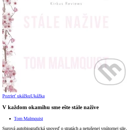
Pozrieť ukážku
Ukážka
V každom okamihu sme ešte stále nažive
Tom Malmquist
Surová autobiografická spoveď o stratách a netušenej vnútornej sile,