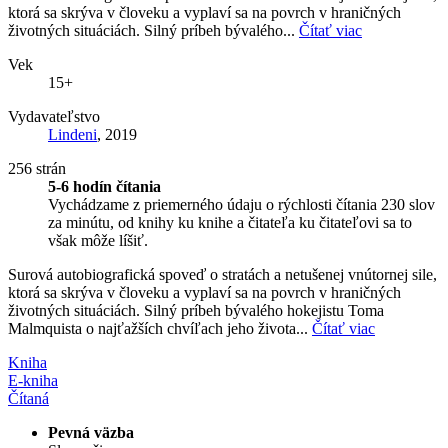
ktorá sa skrýva v človeku a vyplaví sa na povrch v hraničných
životných situáciách. Silný príbeh bývalého...
Čítať viac
Vek
15+
Vydavateľstvo
Lindeni
, 2019
256 strán
5-6 hodín čítania
Vychádzame z priemerného údaju o rýchlosti čítania 230 slov
za minútu, od knihy ku knihe a čitateľa ku čitateľovi sa to
však môže líšiť.
Surová autobiografická spoveď o stratách a netušenej vnútornej sile,
ktorá sa skrýva v človeku a vyplaví sa na povrch v hraničných
životných situáciách. Silný príbeh bývalého hokejistu Toma
Malmquista o najťažších chvíľach jeho života...
Čítať viac
Kniha
E-kniha
Čítaná
Pevná väzba