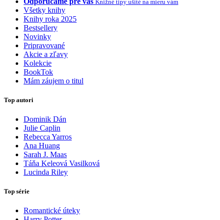
Odporúčame pre vás
Knižné tipy ušité na mieru vám
Všetky knihy
Knihy roka 2025
Bestsellery
Novinky
Pripravované
Akcie a zľavy
Kolekcie
BookTok
Mám záujem o titul
Top autori
Dominik Dán
Julie Caplin
Rebecca Yarros
Ana Huang
Sarah J. Maas
Táňa Keleová Vasilková
Lucinda Riley
Top série
Romantické úteky
Harry Potter