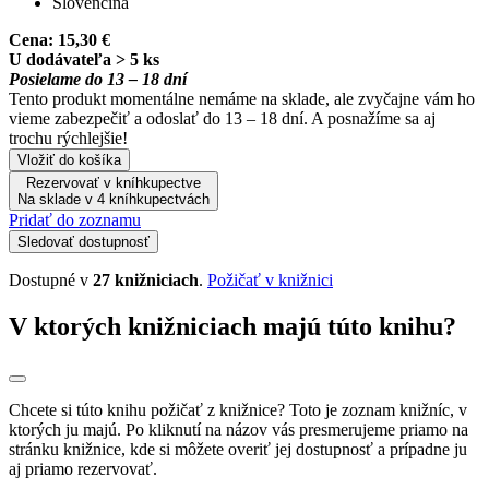
Slovenčina
Cena:
15,30 €
U dodávateľa > 5 ks
Posielame do 13 – 18 dní
Tento produkt momentálne nemáme na sklade, ale zvyčajne vám ho
vieme zabezpečiť a odoslať do 13 – 18 dní. A posnažíme sa aj
trochu rýchlejšie!
Vložiť do košíka
Rezervovať v kníhkupectve
Na sklade v 4 kníhkupectvách
Pridať do zoznamu
Sledovať dostupnosť
Dostupné v
27 knižniciach
.
Požičať v knižnici
V ktorých knižniciach majú túto knihu?
Chcete si túto knihu požičať z knižnice? Toto je zoznam knižníc, v
ktorých ju majú. Po kliknutí na názov vás presmerujeme priamo na
stránku knižnice, kde si môžete overiť jej dostupnosť a prípadne ju
aj priamo rezervovať.