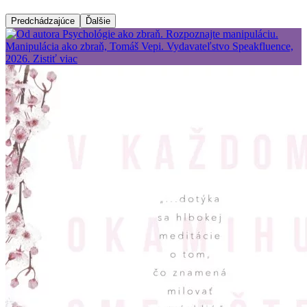
Predchádzajúce
Ďalšie