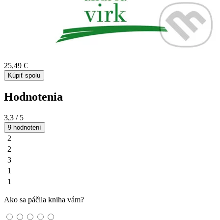
25,49 €
Kúpiť spolu
Hodnotenia
3,3
/ 5
9 hodnotení
2
2
3
1
1
Ako sa páčila kniha vám?