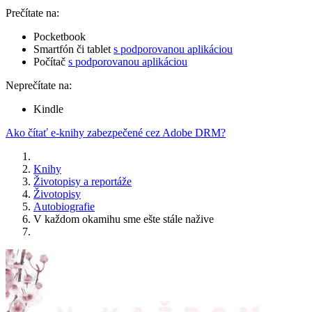
Prečítate na:
Pocketbook
Smartfón či tablet
s podporovanou aplikáciou
Počítač
s podporovanou aplikáciou
Neprečítate na:
Kindle
Ako čítať e-knihy zabezpečené cez Adobe DRM?
Knihy
Životopisy a reportáže
Životopisy
Autobiografie
V každom okamihu sme ešte stále nažive