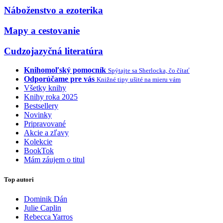
Náboženstvo a ezoterika
Mapy a cestovanie
Cudzojazyčná literatúra
Knihomoľský pomocník
Spýtajte sa Sherlocka, čo čítať
Odporúčame pre vás
Knižné tipy ušité na mieru vám
Všetky knihy
Knihy roka 2025
Bestsellery
Novinky
Pripravované
Akcie a zľavy
Kolekcie
BookTok
Mám záujem o titul
Top autori
Dominik Dán
Julie Caplin
Rebecca Yarros