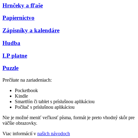
Hrnčeky a fľaše
Papiernictvo
Zápisníky a kalendáre
Hudba
LP platne
Puzzle
Prečítate na zariadeniach:
Pocketbook
Kindle
Smartfón či tablet s príslušnou aplikáciou
Počítač s príslušnou aplikáciou
Nie je možné meniť veľkosť písma, formát je preto vhodný skôr pre
väčšie obrazovky.
Viac informácií v
našich návodoch