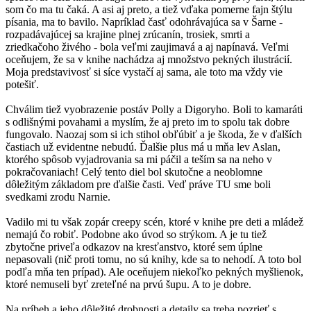
som čo ma tu čaká. A asi aj preto, a tiež vďaka pomerne fajn štýlu
písania, ma to bavilo. Napríklad časť odohrávajúca sa v Šarne -
rozpadávajúcej sa krajine plnej zrúcanín, trosiek, smrti a
zriedkačoho živého - bola veľmi zaujimavá a aj napínavá. Veľmi
oceňujem, že sa v knihe nachádza aj množstvo pekných ilustrácií.
Moja predstavivosť si síce vystačí aj sama, ale toto ma vždy vie
potešiť.
Chválim tiež vyobrazenie postáv Polly a Digoryho. Boli to kamaráti
s odlišnými povahami a myslím, že aj preto im to spolu tak dobre
fungovalo. Naozaj som si ich stihol obľúbiť a je škoda, že v ďalších
častiach už evidentne nebudú. Ďalšie plus má u mňa lev Aslan,
ktorého spôsob vyjadrovania sa mi páčil a teším sa na neho v
pokračovaniach! Celý tento diel bol skutočne a neoblomne
dôležitým základom pre ďalšie časti. Veď práve TU sme boli
svedkami zrodu Narnie.
Vadilo mi tu však zopár creepy scén, ktoré v knihe pre deti a mládež
nemajú čo robiť. Podobne ako úvod so strýkom. A je tu tiež
zbytočne priveľa odkazov na kresťanstvo, ktoré sem úplne
nepasovali (nič proti tomu, no sú knihy, kde sa to nehodí. A toto bol
podľa mňa ten prípad). Ale oceňujem niekoľko pekných myšlienok,
ktoré nemuseli byť zreteľné na prvú šupu. A to je dobre.
Na príbeh a jeho dôležité drobnosti a detaily sa treba pozrieť s