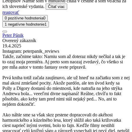
Letopisov Narnie som v minulosti čítala v češtine a som vďačná za
ich slovenské vydania.
Čítať viac
reagovať
0 pozitívne hodnotenia
0
1 negatívne hodnotenie
1
Peter Pánik
Overený zákazník
19.4.2025
Instagram: peterpanik_reviews
Takže, začnime takto: Narniu som až doteraz nikdy nečítal a tak je
to ozaj moja premiéra. Aj preto som naozaj zvedavý, čo všetko si
pre mňa autor v tomto fantasy svete pripravil.
Prvá kniha totiž začala zaujímavo, ale už hneď na začiatku som z nej
mal akosi zmiešané pocity. Akože pardón, ale ten úvod kedy sa
Polly a Digory dostanú do miestnosti, kde natrafia na jeho strýka
Andrewa bola... veeeľmi divne napísaná! Reálne, chvíľu to fakt
pôsobilo, ako keby tam pred nimi stál nejaký ped... No, ani to
nejdem dokončiť.
Ako náhle sme sa však skrz prstene dopracovali do akéhosi
harmonického a kúzelného lesa, ktorý slúžil ako taká križovatka
ciest naprieč inými svetmi, bolo to fajn. Keďže filmy nestihli
spracovať celú knižnú ságu a zároveň vynechali jej prvý diel, netušil