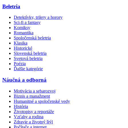
Beletria
Detektívky, trilery a horory
Sci-fi a fantasy
Komiksy
Romantika
Spoločenská beletria
Klasika
Historické
Slovenská beletria
Svetová beletria
Poézia
Ďalšie kategórie
Náučná a odborná
Motivácia a sebarozvoj
Biznis a manažment
Humanitné a spoločenské vedy
História
Životopisy a reportáže
Vzťahy a rodina
Zdravie a životný štýl
Počítače a internet