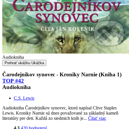
Audiokniha
Prehrať ukážku
Ukážka
Čarodejníkov synovec - Kroniky Narnie (Kniha 1)
TOP #42
Audiokniha
C.S. Lewis
Audiokniha Čarodejníkov synovec, ktorú napísal Clive Staples
Lewis. Kroniky Narnie sú dnes považované za základný kameň
literatúry pre deti. Každá zo siedmich kníh je...
Čítať viac
4,3
420 hodnotení