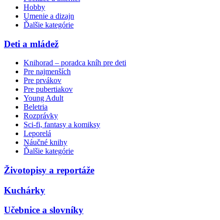
Hobby
Umenie a dizajn
Ďalšie kategórie
Deti a mládež
Knihorad – poradca kníh pre deti
Pre najmenších
Pre prvákov
Pre pubertiakov
Young Adult
Beletria
Rozprávky
Sci-fi, fantasy a komiksy
Leporelá
Náučné knihy
Ďalšie kategórie
Životopisy a reportáže
Kuchárky
Učebnice a slovníky