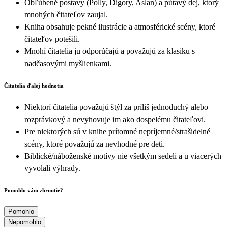
Obľúbené postavy (Polly, Digory, Aslan) a pútavý dej, ktorý
mnohých čitateľov zaujal.
Kniha obsahuje pekné ilustrácie a atmosférické scény, ktoré
čitateľov potešili.
Mnohí čitatelia ju odporúčajú a považujú za klasiku s
nadčasovými myšlienkami.
Čitatelia ďalej hodnotia
Niektorí čitatelia považujú štýl za príliš jednoduchý alebo
rozprávkový a nevyhovuje im ako dospelému čitateľovi.
Pre niektorých sú v knihe prítomné nepríjemné/strašidelné
scény, ktoré považujú za nevhodné pre deti.
Biblické/náboženské motívy nie všetkým sedeli a u viacerých
vyvolali výhrady.
Pomohlo vám zhrnutie?
Pomohlo
Nepomohlo