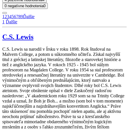
0 negatívne hodnotenia
0
1
2
3
4
5
6
7
8
9
Ďalšie
1
Ďalšie
C.S. Lewis
C.S. Lewis sa narodil v Írsku v roku 1898. Rok študoval na
Malvern College, a potom u súkromného učiteľa. Získal najvyšší
titul z gréckej a latinskej literatúry, filozofie a starovekej histórie a
tiež z anglického jazyka. V rokoch 1925 - 1945 bol stálym
profesorom na Magdalen College. V roku 1954 sa stal profesorom
stredovekej a renesančnej literatúry na univerzite v Cambridge. Bol
výnimočným a obľúbeným prednášajúcim, ktorý natrvalo a
významne ovplyvnil svojich študentov. Dlhé roky bol C.S. Lewis
ateistom. Svoje obrátenie opísal v diele Zaskočený radosťou
nasledovne: „V akademickom roku 1929 som sa na Trinity College
vzdal a uznal, že Boh je Boh... a možno (som bol v tom momente)
najskľúčenejším a najzdráhavejším konvertitom Anglicka.“ Práve
táto skúsenosť mu pomohla pochopiť nielen apatiu, ale aj aktívnu
neochotu prijímať náboženstvo. Práve tu sa z kresťanského
spisovateľa mimoriadne obdareného výnimočným logickým
myslením a z osoby s ľahko zrozumiteľným, živým štýlom