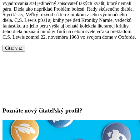
vyjadrovania stal jedinečný spisovateľ takých kvalít, ktoré nemali
páru. Diela ako napríklad Problém bolesti, Rady skúseného diabla,
Štyri lásky, Veľký rozvod sú len zlomkom z jeho výnimočného
diela. C.S. Lewis písal aj knihy pre deti Kroniky Narnie, vedeckú
fantastiku a z jeho pera vyšla aj bohatá kolekcia literárnej kritiky.
Jeho diela poznajú milióny ľudí na celom svete vďaka prekladom.
C.S. Lewis zomrel 22. novembra 1963 vo svojom dome v Oxforde.
Čítať viac
Poznáte nový čitateľský profil?