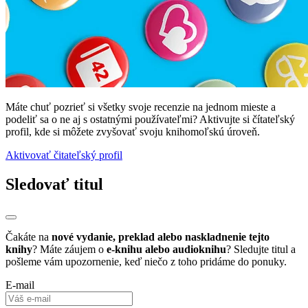
Máte chuť pozrieť si všetky svoje recenzie na jednom mieste a
podeliť sa o ne aj s ostatnými používateľmi? Aktivujte si čítateľský
profil, kde si môžete zvyšovať svoju knihomoľskú úroveň.
Aktivovať čitateľský profil
Sledovať titul
Čakáte na
nové vydanie, preklad alebo naskladnenie tejto
knihy
? Máte záujem o
e-knihu alebo audioknihu
? Sledujte titul a
pošleme vám upozornenie, keď niečo z toho pridáme do ponuky.
E-mail