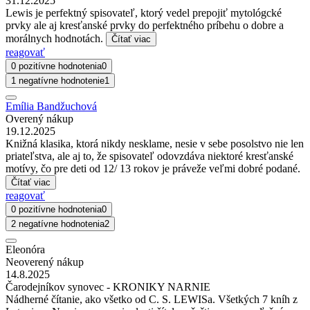
31.12.2025
Lewis je perfektný spisovateľ, ktorý vedel prepojiť mytológcké
prvky ale aj kresťanské prvky do perfektného príbehu o dobre a
morálnych hodnotách.
Čítať viac
reagovať
0 pozitívne hodnotenia
0
1 negatívne hodnotenie
1
Emília Bandžuchová
Overený nákup
19.12.2025
Knižná klasika, ktorá nikdy nesklame, nesie v sebe posolstvo nie len
priateľstva, ale aj to, že spisovateľ odovzdáva niektoré kresťanské
motívy, čo pre deti od 12/ 13 rokov je práveže veľmi dobré podané.
Čítať viac
reagovať
0 pozitívne hodnotenia
0
2 negatívne hodnotenia
2
Eleonóra
Neoverený nákup
14.8.2025
Čarodejníkov synovec - KRONIKY NARNIE
Nádherné čítanie, ako všetko od C. S. LEWISa. Všetkých 7 kníh z