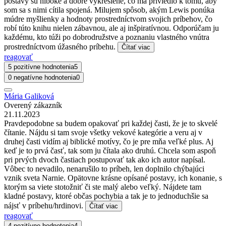
postavy sú hlboké a dobre vykreslené, čo ma priviedlo k tomu, aby
som sa s nimi cítila spojená. Milujem spôsob, akým Lewis ponúka
múdre myšlienky a hodnoty prostredníctvom svojich príbehov, čo
robí túto knihu nielen zábavnou, ale aj inšpiratívnou. Odporúčam ju
každému, kto túži po dobrodružstve a poznaniu vlastného vnútra
prostredníctvom úžasného príbehu.
Čítať viac
reagovať
5 pozitívne hodnotenia
5
0 negatívne hodnotenia
0
Mária Galiková
Overený zákazník
21.11.2023
Pravdepodobne sa budem opakovať pri každej časti, že je to skvelé
čítanie. Nájdu si tam svoje všetky vekové kategórie a veru aj v
druhej časti vidím aj biblické motívy, čo je pre mňa veľké plus. Aj
keď je to prvá časť, tak som ju čítala ako druhú. Chcela som aspoň
pri prvých dvoch častiach postupovať tak ako ich autor napísal.
Vôbec to nevadilo, nenarušilo to príbeh, len doplnilo chýbajúci
vznik sveta Narnie. Opätovne krásne opísané postavy, ich konanie, s
ktorým sa viete stotožniť či ste malý alebo veľký. Nájdete tam
kladné postavy, ktoré občas pochybia a tak je to jednoduchšie sa
nájsť v príbehu/hrdinovi.
Čítať viac
reagovať
4 pozitívne hodnotenia
4