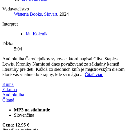
Vydavateľstvo
Wisteria Books, Slovart
, 2024
Interpret
Ján Koleník
Dĺžka
5:04
Audiokniha Čarodejníkov synovec, ktorú napísal Clive Staples
Lewis. Kroniky Narnie sú dnes považované za základný kameň
literatúry pre deti. Každá zo siedmich kníh je majstrovským dielom,
ktoré vás vtiahne do krajiny, kde sa mágia ...
Čítať viac
Kniha
E-kniha
Audiokniha
Čítaná
MP3 na stiahnutie
Slovenčina
Cena:
12,95 €