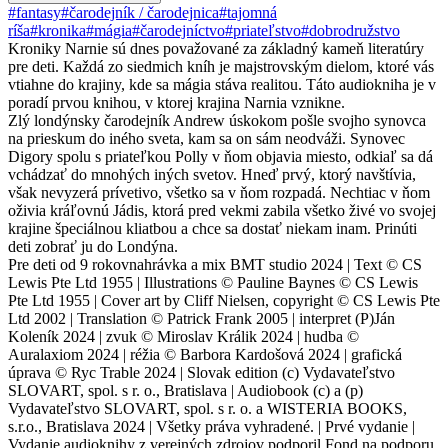
#fantasy
#čarodejník / čarodejnica
#tajomná
ríša
#kronika
#mágia
#čarodejníctvo
#priateľstvo
#dobrodružstvo
Kroniky Narnie sú dnes považované za základný kameň literatúry
pre deti. Každá zo siedmich kníh je majstrovským dielom, ktoré vás
vtiahne do krajiny, kde sa mágia stáva realitou. Táto audiokniha je v
poradí prvou knihou, v ktorej krajina Narnia vznikne.
Zlý londýnsky čarodejník Andrew úskokom pošle svojho synovca
na prieskum do iného sveta, kam sa on sám neodváži. Synovec
Digory spolu s priateľkou Polly v ňom objavia miesto, odkiaľ sa dá
vchádzať do mnohých iných svetov. Hneď prvý, ktorý navštívia,
však nevyzerá prívetivo, všetko sa v ňom rozpadá. Nechtiac v ňom
oživia kráľovnú Jádis, ktorá pred vekmi zabila všetko živé vo svojej
krajine špeciálnou kliatbou a chce sa dostať niekam inam. Prinúti
deti zobrať ju do Londýna.
Pre deti od 9 rokovnahrávka a mix BMT studio 2024 | Text © CS
Lewis Pte Ltd 1955 | Illustrations © Pauline Baynes © CS Lewis
Pte Ltd 1955 | Cover art by Cliff Nielsen, copyright © CS Lewis Pte
Ltd 2002 | Translation © Patrick Frank 2005 | interpret (P)Ján
Koleník 2024 | zvuk © Miroslav Králik 2024 | hudba ©
Auralaxiom 2024 | réžia © Barbora Kardošová 2024 | grafická
úprava © Ryc Trable 2024 | Slovak edition (c) Vydavateľstvo
SLOVART, spol. s r. o., Bratislava | Audiobook (c) a (p)
Vydavateľstvo SLOVART, spol. s r. o. a WISTERIA BOOKS,
s.r.o., Bratislava 2024 | Všetky práva vyhradené. | Prvé vydanie |
Vydanie audioknihy z verejných zdrojov podporil Fond na podporu