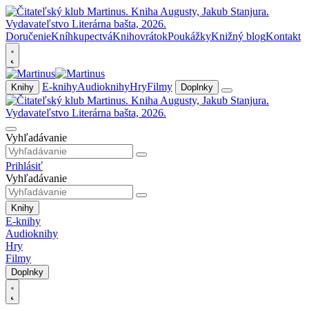
Doručenie
Kníhkupectvá
Knihovrátok
Poukážky
Knižný blog
Kontakt
E-knihy
Audioknihy
Hry
Filmy
Knihy
Doplnky
Vyhľadávanie
Prihlásiť
Vyhľadávanie
Knihy
E-knihy
Audioknihy
Hry
Filmy
Doplnky