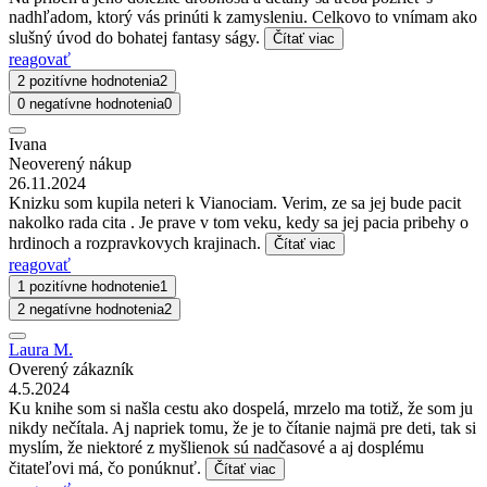
nadhľadom, ktorý vás prinúti k zamysleniu. Celkovo to vnímam ako
slušný úvod do bohatej fantasy ságy.
Čítať viac
reagovať
2 pozitívne hodnotenia
2
0 negatívne hodnotenia
0
Ivana
Neoverený nákup
26.11.2024
Knizku som kupila neteri k Vianociam. Verim, ze sa jej bude pacit
nakolko rada cita . Je prave v tom veku, kedy sa jej pacia pribehy o
hrdinoch a rozpravkovych krajinach.
Čítať viac
reagovať
1 pozitívne hodnotenie
1
2 negatívne hodnotenia
2
Laura M.
Overený zákazník
4.5.2024
Ku knihe som si našla cestu ako dospelá, mrzelo ma totiž, že som ju
nikdy nečítala. Aj napriek tomu, že je to čítanie najmä pre deti, tak si
myslím, že niektoré z myšlienok sú nadčasové a aj dosplému
čitateľovi má, čo ponúknuť.
Čítať viac