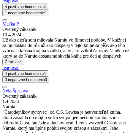
reagovať
4 pozitívne hodnotenia
4
1 negatívne hodnotenie
1
Maťka P.
Overený zákazník
10.4.2024
Už ako dieťa som milovala Narniu vo filmovej podobe. V knižnej
sa mi dostala do rúk až ako dospelej v tejto knihe sa píše, ako táto
vzácna a krásna krajina vznikla, aj to ako vzikol čarovný šatník, cez
ktorý sa do Narnie dosaneme skvelá kniha pre deti aj dospelých
Čítať viac
reagovať
4 pozitívne hodnotenia
4
0 negatívne hodnotenia
0
Nela Špesová
Overený zákazník
1.4.2024
Narnia
"Čarodejníkov synovec" od C.S. Lewisa je neuveriteľná kniha,
ktorá zasiahla do môjho srdca svojou jedinečnou kombináciou
dobrodružstva, fantázie a duchovnosti. Lewis vytvoril úžasný svet
Narnie, ktorý ma úplne pohltil svojou krásou a zázrakmi. Jeho