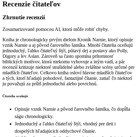
Recenzie čitateľov
Zhrnutie recenzií
Zosumarizované pomocou AI, ktorá môže robiť chyby.
Kniha je chronologicky prvým dielom Kroník Narnie, ktorý opisuje
vznik Narnie a aj pôvod čarovného šatníka. Mnohí čitatelia oceňujú
jednoduchý, ľahko čitateľný štýl, pútavý dej a postavy ako Polly,
Digory a lev Aslan. Zároveň sa často spomína prítomnosť
biblických motívov, ktorá niekomu vyhovuje a iným vadí, a pár
recenzií kritizuje niektoré strašidelné alebo zvláštne scény určené pre
mladších čitateľov. Celkovo kniha osloví hlavne mladších čitateľov
a tých, ktorí hľadajú pohodové, fantazijné čítanie, zatiaľ čo niektorí
ju považujú za príliš jednoduchú alebo povrchnú.
Čitatelia oceňujú
Opisuje vznik Narnie a pôvod čarovného šatníka, čo dopĺňa
ságu chronologicky.
Jednoduchý a ľahko čitateľný štýl, vhodný pre deti i
dospelých hľadajúcich oddychové čítanie.