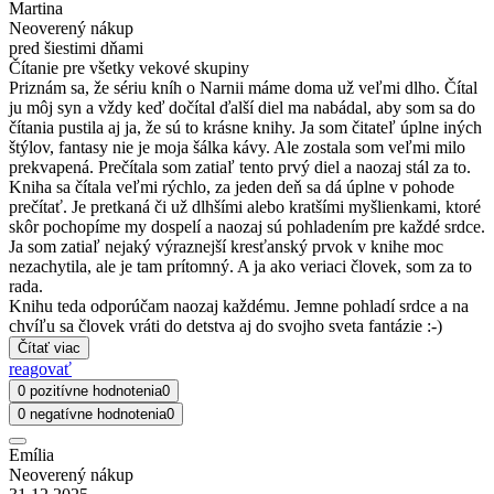
Martina
Neoverený nákup
pred šiestimi dňami
Čítanie pre všetky vekové skupiny
Priznám sa, že sériu kníh o Narnii máme doma už veľmi dlho. Čítal
ju môj syn a vždy keď dočítal ďalší diel ma nabádal, aby som sa do
čítania pustila aj ja, že sú to krásne knihy. Ja som čitateľ úplne iných
štýlov, fantasy nie je moja šálka kávy. Ale zostala som veľmi milo
prekvapená. Prečítala som zatiaľ tento prvý diel a naozaj stál za to.
Kniha sa čítala veľmi rýchlo, za jeden deň sa dá úplne v pohode
prečítať. Je pretkaná či už dlhšími alebo kratšími myšlienkami, ktoré
skôr pochopíme my dospelí a naozaj sú pohladením pre každé srdce.
Ja som zatiaľ nejaký výraznejší kresťanský prvok v knihe moc
nezachytila, ale je tam prítomný. A ja ako veriaci človek, som za to
rada.
Knihu teda odporúčam naozaj každému. Jemne pohladí srdce a na
chvíľu sa človek vráti do detstva aj do svojho sveta fantázie :-)
Čítať viac
reagovať
0 pozitívne hodnotenia
0
0 negatívne hodnotenia
0
Emília
Neoverený nákup