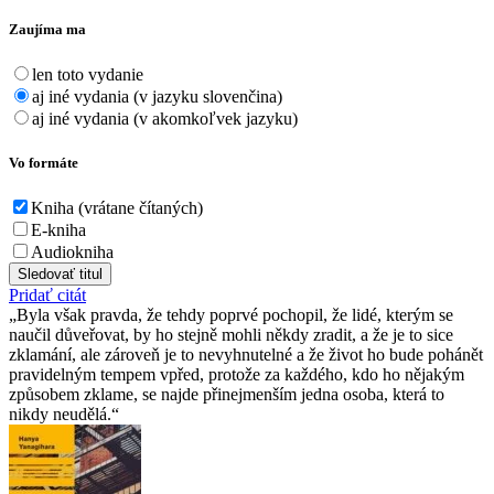
Zaujíma ma
len toto vydanie
aj iné vydania (v jazyku slovenčina)
aj iné vydania (v akomkoľvek jazyku)
Vo formáte
Kniha (vrátane čítaných)
E-kniha
Audiokniha
Sledovať titul
Pridať citát
Byla však pravda, že tehdy poprvé pochopil, že lidé, kterým se
naučil důveřovat, by ho stejně mohli někdy zradit, a že je to sice
zklamání, ale zároveň je to nevyhnutelné a že život ho bude pohánět
pravidelným tempem vpřed, protože za každého, kdo ho nějakým
způsobem zklame, se najde přinejmenším jedna osoba, která to
nikdy neudělá.