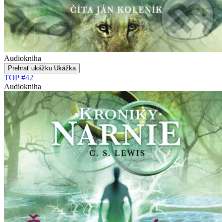
Audiokniha
Prehrať ukážku
Ukážka
TOP #42
Audiokniha