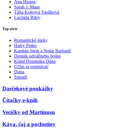
Ana Huang
Sarah J. Maas
Táňa Keleová Vasilková
Lucinda Riley
Top série
Romantické úteky
Harry Potter
Kapitán Stein a Notár Barbarič
Denník odvážneho bojka
Krimi Dominika Dána
Učím sa rozprávať
Duna
Smradi
Darčekové poukážky
Čítačky e-kníh
Vecičky od Martinusu
Káva, čaj a pochutiny