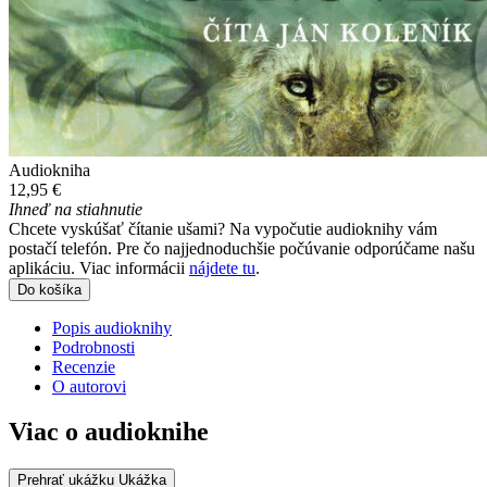
Audiokniha
12,95 €
Ihneď na stiahnutie
Chcete vyskúšať čítanie ušami? Na vypočutie audioknihy vám
postačí telefón. Pre čo najjednoduchšie počúvanie odporúčame našu
aplikáciu. Viac informácii
nájdete tu
.
Do košíka
Popis audioknihy
Podrobnosti
Recenzie
O autorovi
Viac o audioknihe
Prehrať ukážku
Ukážka