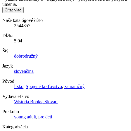
umenia.
Čítať viac
Naše katalógové číslo
2544857
Dĺžka
5:04
Štýl
dobrodružný
Jazyk
slovenčina
Pôvod
Írsko
,
Spojené kráľovstvo
,
zahraničný
Vydavateľstvo
Wisteria Books, Slovart
Pre koho
young adult
,
pre deti
Kategorizácia