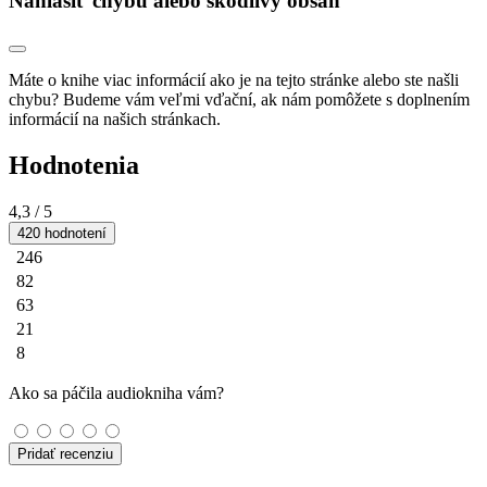
Nahlásiť chybu alebo škodlivý obsah
Máte o knihe viac informácií ako je na tejto stránke alebo ste našli
chybu? Budeme vám veľmi vďační, ak nám pomôžete s doplnením
informácií na našich stránkach.
Hodnotenia
4,3
/ 5
420 hodnotení
246
82
63
21
8
Ako sa páčila audiokniha vám?
Pridať recenziu