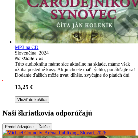
MP3 na CD
Slovenčina, 2024
Na sklade 1 ks
Túto audioknihu máme síce aktuálne na sklade, máme však
už iba posledné kusy. Ak ju chcete mať rýchlo, ponáhľajte sa!
Dodanie ďalších môže trvať dlhšie, zvyčajne do piatich dní.
13,25 €
Vložiť do košíka
Naši škriatkovia odporúčajú
Predchádzajúce
Ďalšie