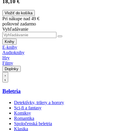
18,10 €
Vložiť do košíka
Pri nákupe nad 49 €
poštovné zadarmo
Vyhľadávanie
Knihy
E-knihy
Audioknihy
Hry
Filmy
Doplnky
Beletria
Detektívky, trilery a horory
Sci-fi a fantasy
Komiksy
Romantika
Spoločenská beletria
Klasika