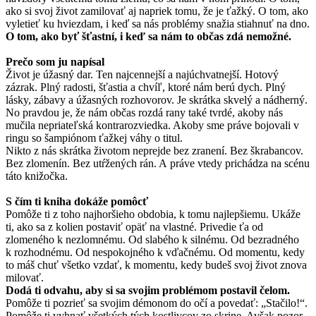
ako si svoj život zamilovať aj napriek tomu, že je ťažký. O tom, ako
vyletieť ku hviezdam, i keď sa nás problémy snažia stiahnuť na dno.
O tom, ako byť šťastní, i keď sa nám to občas zdá nemožné.
Prečo som ju napísal
Život je úžasný dar. Ten najcennejší a najúchvatnejší. Hotový
zázrak. Plný radosti, šťastia a chvíľ, ktoré nám berú dych. Plný
lásky, zábavy a úžasných rozhovorov. Je skrátka skvelý a nádherný.
No pravdou je, že nám občas rozdá rany také tvrdé, akoby nás
mučila nepriateľská kontrarozviedka. Akoby sme práve bojovali v
ringu so šampiónom ťažkej váhy o titul.
Nikto z nás skrátka životom neprejde bez zranení. Bez škrabancov.
Bez zlomenín. Bez utŕžených rán. A práve vtedy prichádza na scénu
táto knižočka.
S čím ti kniha dokáže pomôcť
Pomôže ti z toho najhoršieho obdobia, k tomu najlepšiemu. Ukáže
ti, ako sa z kolien postaviť opäť na vlastné. Privedie ťa od
zlomeného k nezlomnému. Od slabého k silnému. Od bezradného
k rozhodnému. Od nespokojného k vďačnému. Od momentu, kedy
to máš chuť všetko vzdať, k momentu, kedy budeš svoj život znova
milovať.
Dodá ti odvahu, aby si sa svojim problémom postavil čelom.
Pomôže ti pozrieť sa svojim démonom do očí a povedať: „Stačilo!“.
Pomôže ti vyhnať všetkých tých kostlivcov zo skrine. Avšak pozor,