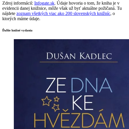
Zdroj informácií:
Infogate.sk
. Údaje hovoria o tom, že kniha je v
evidencii danej knižnice, môže však už byť aktuálne požičaná. Tu
nájdete
zoznam všetkých viac ako 200 slovenských knižníc
, o
ktorých máme údaje.
Ďalšie knižné vydania