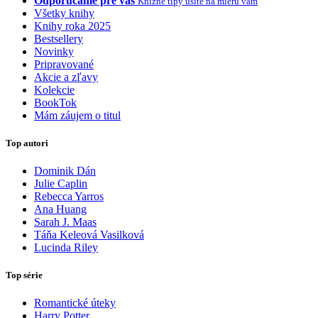
Odporúčame pre vás
Knižné tipy ušité na mieru vám
Všetky knihy
Knihy roka 2025
Bestsellery
Novinky
Pripravované
Akcie a zľavy
Kolekcie
BookTok
Mám záujem o titul
Top autori
Dominik Dán
Julie Caplin
Rebecca Yarros
Ana Huang
Sarah J. Maas
Táňa Keleová Vasilková
Lucinda Riley
Top série
Romantické úteky
Harry Potter