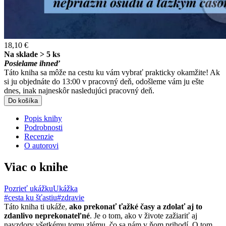
18,10 €
Na sklade > 5 ks
Posielame ihneď
Táto kniha sa môže na cestu ku vám vybrať prakticky okamžite! Ak
si ju objednáte do 13:00 v pracovný deň, odošleme vám ju ešte
dnes, inak najneskôr nasledujúci pracovný deň.
Do košíka
Popis knihy
Podrobnosti
Recenzie
O autorovi
Viac o knihe
Pozrieť ukážku
Ukážka
#cesta ku šťastiu
#zdravie
Táto kniha ti ukáže,
ako prekonať ťažké časy a zdolať aj to
zdanlivo neprekonateľné
. Je o tom, ako v živote zažiariť aj
navzdory všetkému tomu zlému, čo sa nám v ňom prihodí. O tom,