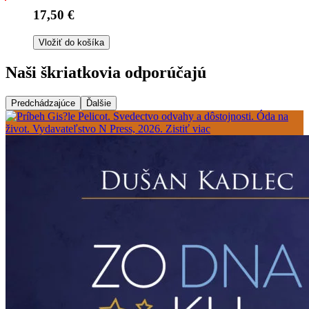
17,50 €
Vložiť do košíka
Naši škriatkovia odporúčajú
Predchádzajúce
Ďalšie