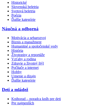
Historické
Slovenská beletria
Svetová beletria
Poézia
Ďalšie kategórie
Náučná a odborná
Motivácia a sebarozvoj
Biznis a manažment
Humanitné a spoločenské vedy
História
Životopisy a reportáže
Vzťahy a rodina
Zdravie a životný štýl
Počítače a internet
Hobby
Umenie a dizajn
Ďalšie kategórie
Deti a mládež
Knihorad – poradca kníh pre deti
Pre najmenších