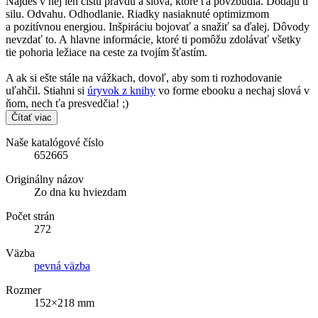
Nájdeš v nej len čistú pravdu a slová, ktoré ťa povzbudia. Dodajú ti
silu. Odvahu. Odhodlanie. Riadky nasiaknuté optimizmom
a pozitívnou energiou. Inšpiráciu bojovať a snažiť sa ďalej. Dôvody
nevzdať to. A hlavne informácie, ktoré ti pomôžu zdolávať všetky
tie pohoria ležiace na ceste za tvojím šťastím.
A ak si ešte stále na vážkach, dovoľ, aby som ti rozhodovanie
uľahčil. Stiahni si
úryvok z knihy
vo forme ebooku a nechaj slová v
ňom, nech ťa presvedčia! ;)
Čítať viac
Naše katalógové číslo
652665
Originálny názov
Zo dna ku hviezdam
Počet strán
272
Väzba
pevná väzba
Rozmer
152×218 mm