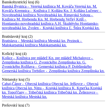
Banskobystrický kraj (6)
Banská Bystrica -
Verejná knižnica M. Kováča
Verejná kn. M.
Kováča
Kremnica -
Knižnica J. Kollára
Kn. J. Kollára
Lučenec -
Novohradská knižnica
Novohradská kn.
Rimavská Sobota -
Knižnica M. Hrebendu
Kn. M. Hrebendu
Veľký Krtíš -
Hontiansko-novohradská knižnica A.H. Škultétyho
Hontiansko-
novohradská kn.
Zvolen -
Krajská knižnica Ľ. Štúra
Krajská kn.
Bratislavský kraj (2)
Bratislava -
Mestská knižnica
Mestská kn.
Pezinok -
Malokarpatská knižnica
Malokarpatská kn.
Košický kraj (4)
Košice -
Knižnica pre mládež
Kn. pre mládež
Michalovce -
Zemplínska knižnica G. Zvonického
Zemplínska kn. G.
Zvonického
Rožňava -
Gemerská knižnica P. Dobšinského
Gemerská knižnica
Trebišov -
Zemplínska knižnica
Zemplínska kn.
Nitriansky kraj (5)
Cabaj-Čápor -
Obecná knižnica
Obecná kn.
Jelšovce -
Obecná
knižnica
Obecná kn.
Nitra -
Krajská knižnica K. Kmeťka
Krajská
kn.
Topoľčany -
Tribečská knižnica
Tribečská kn.
Želiezovce -
Mestská knižnica
Mestská kn.
Prešovský kraj (7)