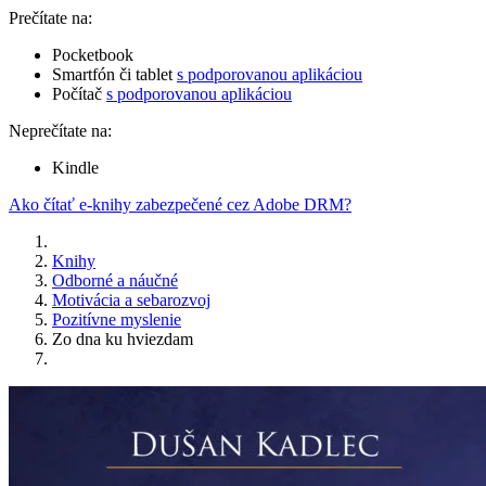
Prečítate na:
Pocketbook
Smartfón či tablet
s podporovanou aplikáciou
Počítač
s podporovanou aplikáciou
Neprečítate na:
Kindle
Ako čítať e-knihy zabezpečené cez Adobe DRM?
Knihy
Odborné a náučné
Motivácia a sebarozvoj
Pozitívne myslenie
Zo dna ku hviezdam