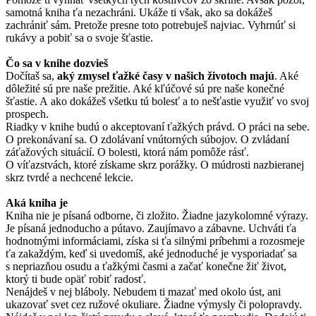
samotná kniha ťa nezachráni. Ukáže ti však, ako sa dokážeš
zachrániť sám. Pretože presne toto potrebuješ najviac. Vyhrnúť si
rukávy a pobiť sa o svoje šťastie.
Čo sa v knihe dozvieš
Dočítaš sa,
aký zmysel ťažké časy v našich životoch majú
. Aké
dôležité sú pre naše prežitie. Aké kľúčové sú pre naše konečné
šťastie. A ako dokážeš všetku tú bolesť a to nešťastie využiť vo svoj
prospech.
Riadky v knihe budú o akceptovaní ťažkých právd. O práci na sebe.
O prekonávaní sa. O zdolávaní vnútorných súbojov. O zvládaní
záťažových situácií. O bolesti, ktorá nám pomôže rásť.
O víťazstvách, ktoré získame skrz porážky. O múdrosti nazbieranej
skrz tvrdé a nechcené lekcie.
Aká kniha je
Kniha nie je písaná odborne, či zložito. Žiadne jazykolomné výrazy.
Je písaná jednoducho a pútavo. Zaujímavo a zábavne. Uchváti ťa
hodnotnými informáciami, získa si ťa silnými príbehmi a rozosmeje
ťa zakaždým, keď si uvedomíš, aké jednoduché je vysporiadať sa
s nepriazňou osudu a ťažkými časmi a začať konečne žiť život,
ktorý ti bude opäť robiť radosť.
Nenájdeš v nej bláboly. Nebudem ti mazať med okolo úst, ani
ukazovať svet cez ružové okuliare. Žiadne výmysly či polopravdy.