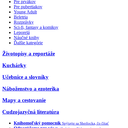
Pre prvákov
Pre pubertiakov
Young Adult
Beletria
Rozprávky
Sci-fi, fantasy a komiksy
Leporelá
Náučné knihy
Ďalšie kategórie
Životopisy a reportáže
Kuchárky
Učebnice a slovníky
Náboženstvo a ezoterika
Mapy a cestovanie
Cudzojazyčná literatúra
Knihomoľský pomocník
Spýtajte sa Sherlocka, čo čítať