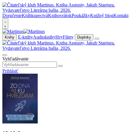
Doručenie
Kníhkupectvá
Knihovrátok
Poukážky
Knižný blog
Kontakt
E-knihy
Audioknihy
Hry
Filmy
Knihy
Doplnky
Vyhľadávanie
Prihlásiť