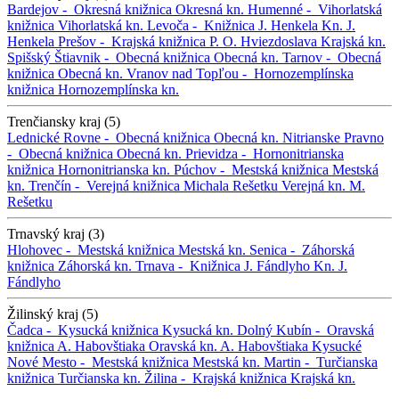
Bardejov -
Okresná knižnica
Okresná kn.
Humenné -
Vihorlatská
knižnica
Vihorlatská kn.
Levoča -
Knižnica J. Henkela
Kn. J.
Henkela
Prešov -
Krajská knižnica P. O. Hviezdoslava
Krajská kn.
Spišský Štiavnik -
Obecná knižnica
Obecná kn.
Tarnov -
Obecná
knižnica
Obecná kn.
Vranov nad Topľou -
Hornozemplínska
knižnica
Hornozemplínska kn.
Trenčiansky kraj (5)
Lednické Rovne -
Obecná knižnica
Obecná kn.
Nitrianske Pravno
-
Obecná knižnica
Obecná kn.
Prievidza -
Hornonitrianska
knižnica
Hornonitrianska kn.
Púchov -
Mestská knižnica
Mestská
kn.
Trenčín -
Verejná knižnica Michala Rešetku
Verejná kn. M.
Rešetku
Trnavský kraj (3)
Hlohovec -
Mestská knižnica
Mestská kn.
Senica -
Záhorská
knižnica
Záhorská kn.
Trnava -
Knižnica J. Fándlyho
Kn. J.
Fándlyho
Žilinský kraj (5)
Čadca -
Kysucká knižnica
Kysucká kn.
Dolný Kubín -
Oravská
knižnica A. Habovštiaka
Oravská kn. A. Habovštiaka
Kysucké
Nové Mesto -
Mestská knižnica
Mestská kn.
Martin -
Turčianska
knižnica
Turčianska kn.
Žilina -
Krajská knižnica
Krajská kn.