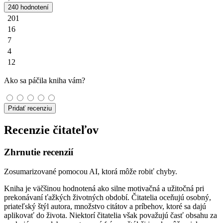
240 hodnotení
201
16
7
4
12
Ako sa páčila kniha vám?
Pridať recenziu
Recenzie čitateľov
Zhrnutie recenzií
Zosumarizované pomocou AI, ktorá môže robiť chyby.
Kniha je väčšinou hodnotená ako silne motivačná a užitočná pri
prekonávaní ťažkých životných období. Čitatelia oceňujú osobný,
priateľský štýl autora, množstvo citátov a príbehov, ktoré sa dajú
aplikovať do života. Niektorí čitatelia však považujú časť obsahu za