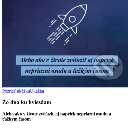
Pozrieť ukážku
Ukážka
Zo dna ku hviezdam
Alebo ako v živote zvíťaziť aj napriek nepriazni osudu a
ťažkým časom