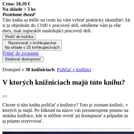
Cena:
18,10 €
Na sklade > 5 ks
Posielame ihneď
Táto kniha sa môže na cestu ku vám vybrať prakticky okamžite! Ak
si ju objednáte do 13:00 v pracovný deň, odošleme vám ju ešte
dnes, inak najneskôr nasledujúci pracovný deň.
Vložiť do košíka
Rezervovať v kníhkupectve
Na sklade v 25 kníhkupectvách
Pridať do zoznamu
Sledovať dostupnosť
Dostupné v
38 knižniciach
.
Požičať v knižnici
V ktorých knižniciach majú túto knihu?
Chcete si túto knihu požičať z knižnice? Toto je zoznam knižníc, v
ktorých ju majú. Po kliknutí na názov vás presmerujeme priamo na
stránku knižnice, kde si môžete overiť jej dostupnosť a prípadne ju
aj priamo rezervovať.