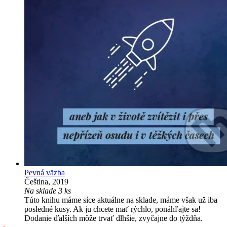
Pevná väzba
Čeština, 2019
Na sklade 3 ks
Túto knihu máme síce aktuálne na sklade, máme však už iba
posledné kusy. Ak ju chcete mať rýchlo, ponáhľajte sa!
Dodanie ďalších môže trvať dlhšie, zvyčajne do týždňa.