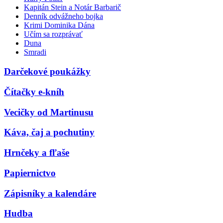
Kapitán Stein a Notár Barbarič
Denník odvážneho bojka
Krimi Dominika Dána
Učím sa rozprávať
Duna
Smradi
Darčekové poukážky
Čítačky e-kníh
Vecičky od Martinusu
Káva, čaj a pochutiny
Hrnčeky a fľaše
Papiernictvo
Zápisníky a kalendáre
Hudba