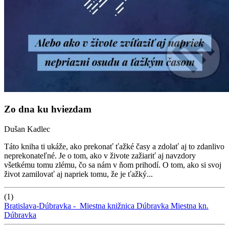
Zo dna ku hviezdam
Dušan Kadlec
Táto kniha ti ukáže, ako prekonať ťažké časy a zdolať aj to zdanlivo
neprekonateľné. Je o tom, ako v živote zažiariť aj navzdory
všetkému tomu zlému, čo sa nám v ňom prihodí. O tom, ako si svoj
život zamilovať aj napriek tomu, že je ťažký...
(1)
Bratislava-Dúbravka -
Miestna knižnica Dúbravka
Miestna kn.
Dúbravka