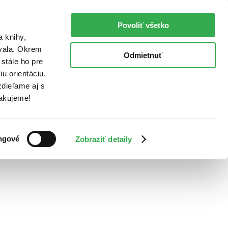
Povoliť všetko
a knihy,
ovala. Okrem
Odmietnuť
stále ho pre
u orientáciu.
dieľame aj s
Ďakujeme!
ngové
Zobraziť detaily