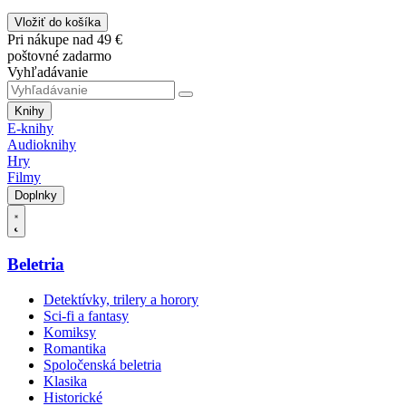
Vložiť do košíka
Pri nákupe nad 49 €
poštovné zadarmo
Vyhľadávanie
Knihy
E-knihy
Audioknihy
Hry
Filmy
Doplnky
Beletria
Detektívky, trilery a horory
Sci-fi a fantasy
Komiksy
Romantika
Spoločenská beletria
Klasika
Historické