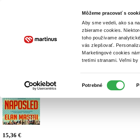
Doručenie
Kníhkupectvá
Knihovrátok
Poukážky
Knižný blog
Kontakt
Môžeme pracovať s cooki
Aby sme vedeli, ako sa na 
zbierame cookies. Niektor
E-knihy
Audioknihy
Hry
Filmy
Knihy
Doplnky
toho používame analytické
vás zlepšovať. Personaliz
Vyhľadávanie
Marketingové cookies nám 
tretími stranami. Veľmi b
Prihlásiť
Výber
Potrebné
P
súhlasu
15,36 €