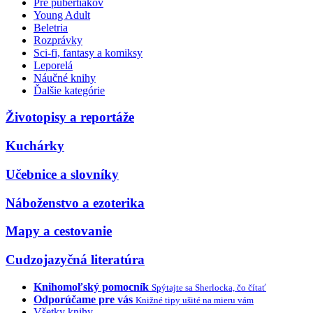
Pre pubertiakov
Young Adult
Beletria
Rozprávky
Sci-fi, fantasy a komiksy
Leporelá
Náučné knihy
Ďalšie kategórie
Životopisy a reportáže
Kuchárky
Učebnice a slovníky
Náboženstvo a ezoterika
Mapy a cestovanie
Cudzojazyčná literatúra
Knihomoľský pomocník
Spýtajte sa Sherlocka, čo čítať
Odporúčame pre vás
Knižné tipy ušité na mieru vám
Všetky knihy