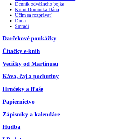
Denník odvážneho bojka
Krimi Dominika Dána
Učím sa rozprávať
Duna
Smradi
Darčekové poukážky
Čítačky e-kníh
Vecičky od Martinusu
Káva, čaj a pochutiny
Hrnčeky a fľaše
Papiernictvo
Zápisníky a kalendáre
Hudba