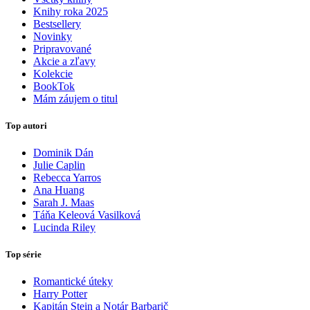
Knihy roka 2025
Bestsellery
Novinky
Pripravované
Akcie a zľavy
Kolekcie
BookTok
Mám záujem o titul
Top autori
Dominik Dán
Julie Caplin
Rebecca Yarros
Ana Huang
Sarah J. Maas
Táňa Keleová Vasilková
Lucinda Riley
Top série
Romantické úteky
Harry Potter
Kapitán Stein a Notár Barbarič