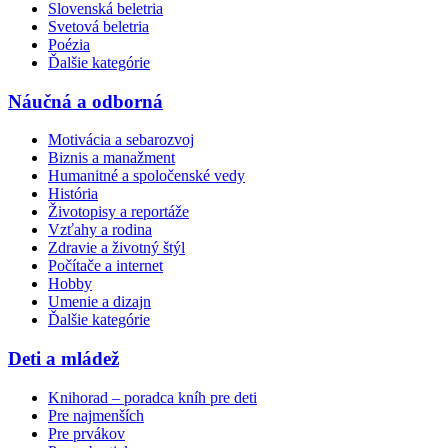
Slovenská beletria
Svetová beletria
Poézia
Ďalšie kategórie
Náučná a odborná
Motivácia a sebarozvoj
Biznis a manažment
Humanitné a spoločenské vedy
História
Životopisy a reportáže
Vzťahy a rodina
Zdravie a životný štýl
Počítače a internet
Hobby
Umenie a dizajn
Ďalšie kategórie
Deti a mládež
Knihorad – poradca kníh pre deti
Pre najmenších
Pre prvákov