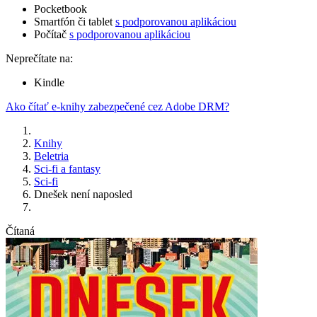
Pocketbook
Smartfón či tablet
s podporovanou aplikáciou
Počítač
s podporovanou aplikáciou
Neprečítate na:
Kindle
Ako čítať e-knihy zabezpečené cez Adobe DRM?
Knihy
Beletria
Sci-fi a fantasy
Sci-fi
Dnešek není naposled
Čítaná