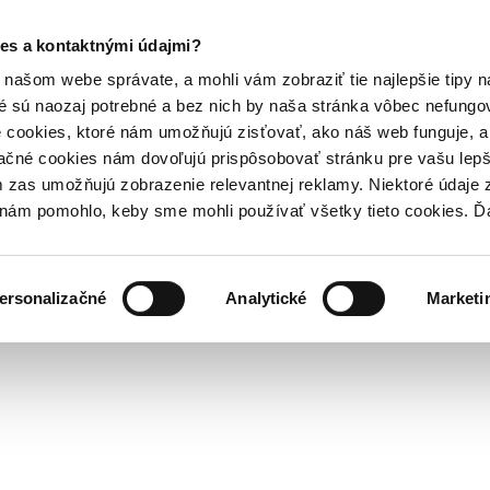
es a kontaktnými údajmi?
našom webe správate, a mohli vám zobraziť tie najlepšie tipy n
é sú naozaj potrebné a bez nich by naša stránka vôbec nefung
 cookies, ktoré nám umožňujú zisťovať, ako náš web funguje, a 
ačné cookies nám dovoľujú prispôsobovať stránku pre vašu lepši
zas umožňujú zobrazenie relevantnej reklamy. Niektoré údaje z
y nám pomohlo, keby sme mohli používať všetky tieto cookies. 
ersonalizačné
Analytické
Marketi