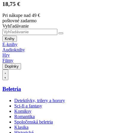
18,75 €
Pri nákupe nad 49 €
poštovné zadarmo
Vyhľadávanie
Knihy
E-knihy
Audioknihy
Hry
Filmy
Doplnky
Beletria
Detektívky, trilery a horory
Sci-fi a fantasy
Komiksy
Romantika
Spoločenská beletria
Klasika
Historické