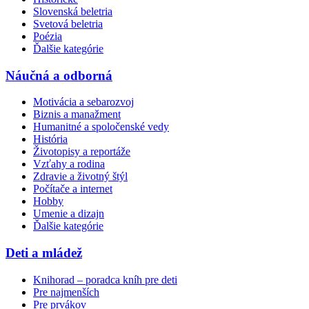
Slovenská beletria
Svetová beletria
Poézia
Ďalšie kategórie
Náučná a odborná
Motivácia a sebarozvoj
Biznis a manažment
Humanitné a spoločenské vedy
História
Životopisy a reportáže
Vzťahy a rodina
Zdravie a životný štýl
Počítače a internet
Hobby
Umenie a dizajn
Ďalšie kategórie
Deti a mládež
Knihorad – poradca kníh pre deti
Pre najmenších
Pre prvákov