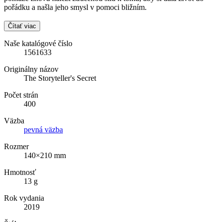
pořádku a našla jeho smysl v pomoci bližním.
Čítať viac
Naše katalógové číslo
1561633
Originálny názov
The Storyteller's Secret
Počet strán
400
Väzba
pevná väzba
Rozmer
140×210 mm
Hmotnosť
13 g
Rok vydania
2019