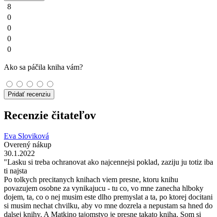
8
0
0
0
0
Ako sa páčila kniha vám?
Pridať recenziu
Recenzie čitateľov
Eva Sloviková
Overený nákup
30.1.2022
"Lasku si treba ochranovat ako najcennejsi poklad, zaziju ju totiz iba
ti najsta
Po tolkych precitanych knihach viem presne, ktoru knihu
povazujem osobne za vynikajucu - tu co, vo mne zanecha hlboky
dojem, ta, co o nej musim este dlho premyslat a ta, po ktorej docitani
si musim nechat chvilku, aby vo mne dozrela a nepustam sa hned do
dalsej knihy. A Matkino tajomstvo je presne takato kniha. Som si