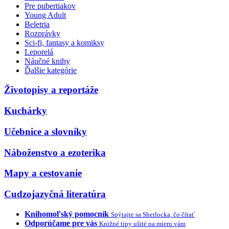
Pre pubertiakov
Young Adult
Beletria
Rozprávky
Sci-fi, fantasy a komiksy
Leporelá
Náučné knihy
Ďalšie kategórie
Životopisy a reportáže
Kuchárky
Učebnice a slovníky
Náboženstvo a ezoterika
Mapy a cestovanie
Cudzojazyčná literatúra
Knihomoľský pomocník
Spýtajte sa Sherlocka, čo čítať
Odporúčame pre vás
Knižné tipy ušité na mieru vám