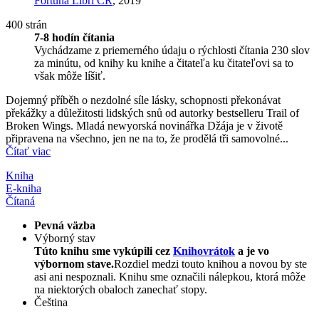
Fortuna Libri ČR
, 2019
400 strán
7-8 hodín čítania
Vychádzame z priemerného údaju o rýchlosti čítania 230 slov
za minútu, od knihy ku knihe a čitateľa ku čitateľovi sa to
však môže líšiť.
Dojemný příběh o nezdolné síle lásky, schopnosti překonávat
překážky a důležitosti lidských snů od autorky bestselleru Trail of
Broken Wings. Mladá newyorská novinářka Džája je v životě
připravena na všechno, jen ne na to, že prodělá tři samovolné...
Čítať viac
Kniha
E-kniha
Čítaná
Pevná väzba
Výborný stav
Túto knihu sme vykúpili cez
Knihovrátok
a je vo
výbornom stave.
Rozdiel medzi touto knihou a novou by ste
asi ani nespoznali. Knihu sme označili nálepkou, ktorá môže
na niektorých obaloch zanechať stopy.
Čeština