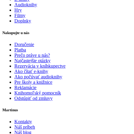
Audioknihy
Hry
Filmy
Doplnky
Nakupujte u nás
Doručenie
Platba
Prečo práve u nás?
Najčastejšie otázky
Rezervácia v kníhkupectve
Ako čítať e-knihy
Ako počúvať audioknihy
Pre školy a knižnice
Reklamácie
Knihomoľský pomocník
Odstúpiť od zmluvy
Martinus
Kontakty
Náš príbeh
Náš blog