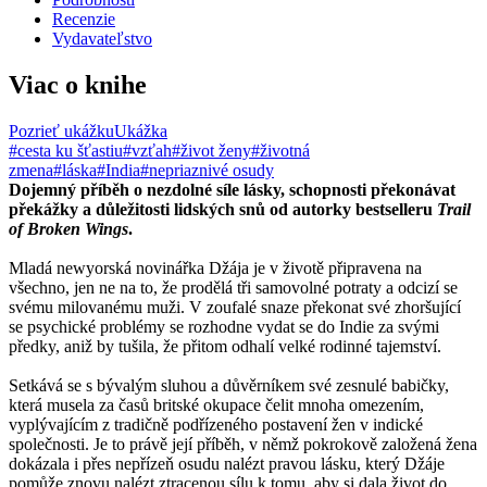
Recenzie
Vydavateľstvo
Viac o knihe
Pozrieť ukážku
Ukážka
#cesta ku šťastiu
#vzťah
#život ženy
#životná
zmena
#láska
#India
#nepriaznivé osudy
Dojemný příběh o nezdolné síle lásky, schopnosti překonávat
překážky a důležitosti lidských snů od autorky bestselleru
Trail
of Broken Wings
.
Mladá newyorská novinářka Džája je v životě připravena na
všechno, jen ne na to, že prodělá tři samovolné potraty a odcizí se
svému milovanému muži. V zoufalé snaze překonat své zhoršující
se psychické problémy se rozhodne vydat se do Indie za svými
předky, aniž by tušila, že přitom odhalí velké rodinné tajemství.
Setkává se s bývalým sluhou a důvěrníkem své zesnulé babičky,
která musela za časů britské okupace čelit mnoha omezením,
vyplývajícím z tradičně podřízeného postavení žen v indické
společnosti. Je to právě její příběh, v němž pokrokově založená žena
dokázala i přes nepřízeň osudu nalézt pravou lásku, který Džáje
pomůže znovu nalézt ztracenou sílu k tomu, aby si dala život do