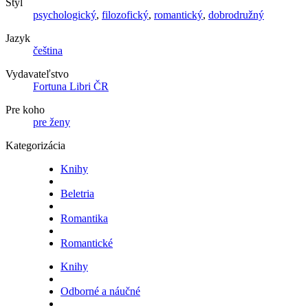
Štýl
psychologický
,
filozofický
,
romantický
,
dobrodružný
Jazyk
čeština
Vydavateľstvo
Fortuna Libri ČR
Pre koho
pre ženy
Kategorizácia
Knihy
Beletria
Romantika
Romantické
Knihy
Odborné a náučné