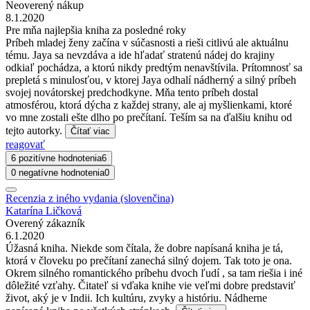
Neoverený nákup
8.1.2020
Pre mňa najlepšia kniha za posledné roky
Príbeh mladej ženy začína v súčasnosti a rieši citlivú ale aktuálnu
tému. Jaya sa nevzdáva a ide hľadať stratenú nádej do krajiny
odkiaľ pochádza, a ktorú nikdy predtým nenavštívila. Prítomnosť sa
prepletá s minulosťou, v ktorej Jaya odhalí nádherný a silný príbeh
svojej novátorskej predchodkyne. Mňa tento príbeh dostal
atmosférou, ktorá dýcha z každej strany, ale aj myšlienkami, ktoré
vo mne zostali ešte dlho po prečítaní. Teším sa na ďalšiu knihu od
tejto autorky.
Čítať viac
reagovať
6 pozitívne hodnotenia
6
0 negatívne hodnotenia
0
Recenzia z iného vydania (slovenčina)
Katarína Ličková
Overený zákazník
6.1.2020
Úžasná kniha. Niekde som čítala, že dobre napísaná kniha je tá,
ktorá v človeku po prečítaní zanechá silný dojem. Tak toto je ona.
Okrem silného romantického príbehu dvoch ľudí , sa tam riešia i iné
dôležité vzťahy. Čitateľ si vďaka knihe vie veľmi dobre predstaviť
život, aký je v Indii. Ich kultúru, zvyky a históriu. Nádherne