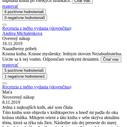
napísaná kniha po všetkých stránkach.
Čítať viac
reagovať
6 pozitívne hodnotenia
6
0 negatívne hodnotenia
0
Recenzia z iného vydania (slovenčina)
Andrea Michalenkova
Overený nákup
16.11.2019
Naaadherny pribeh
Krasna kniha. Krasne myslienky. Jednym slovom Nezabudnutelna.
Urcite sa k nej vratim. Odporučam vsetkymi desiatimi.
Čítať viac
reagovať
5 pozitívne hodnotenia
5
1 negatívne hodnotenie
1
Recenzia z iného vydania (slovenčina)
Maťa
Neoverený nákup
8.11.2019
Jedna z najkrajších kníh, aké som čítala
Túto knihu som objavila v kníhkupectve a hneď mi padla do oka
krásna obálka. Milujem orient a táto kniha v sebe skrýva aktuálnu
tému, ktorá sa týka nás žien. Následne nás dej prenesie do starej