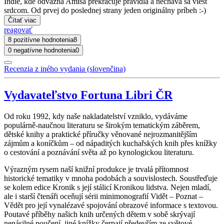
Indie, kde odvážna Amiša prekračuje pravidlá a necháva sa viesť
srdcom. Od prvej do poslednej strany jeden originálny príbeh :-)
Čítať viac
reagovať
8 pozitívne hodnotenia
8
0 negatívne hodnotenia
0
Recenzia z iného vydania (slovenčina)
Vydavateľstvo Fortuna Libri ČR
Od roku 1992, kdy naše nakladatelství vzniklo, vydáváme
populárně-naučnou literaturu se širokým tematickým záběrem,
dětské knihy a praktické příručky věnované nejrozmanitějším
zájmům a koníčkům – od nápaditých kuchařských knih přes knížky
o cestování a poznávání světa až po kynologickou literaturu.
Výrazným rysem naší knižní produkce je trvalá přítomnost
historické tematiky v mnoha podobách a souvislostech. Soustřeďuje
se kolem edice Kronik s její stálicí Kronikou lidstva. Nejen mladí,
ale i starší čtenáři oceňují sérii minimonografií Vidět – Poznat –
Vědět pro její vynalézavé spojování obrazové informace s textovou.
Poutavé příběhy našich knih určených dětem v sobě skrývají
nenásilné poučení, jiné knížky čerpají především ze světové