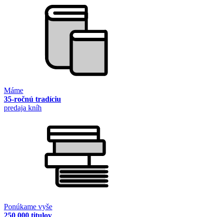
Máme
35-ročnú tradíciu
predaja kníh
Ponúkame vyše
250 000 titulov