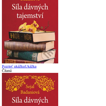
Pozrieť ukážku
Ukážka
Čítaná