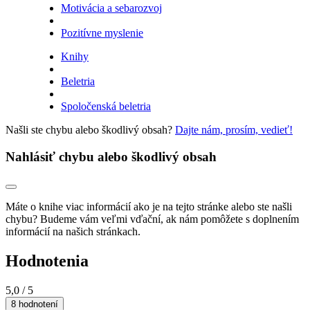
Motivácia a sebarozvoj
Pozitívne myslenie
Knihy
Beletria
Spoločenská beletria
Našli ste chybu alebo škodlivý obsah?
Dajte nám, prosím, vedieť!
Nahlásiť chybu alebo škodlivý obsah
Máte o knihe viac informácií ako je na tejto stránke alebo ste našli
chybu? Budeme vám veľmi vďační, ak nám pomôžete s doplnením
informácií na našich stránkach.
Hodnotenia
5,0
/ 5
8 hodnotení