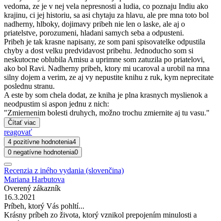
vedoma, ze je v nej vela nepresnosti a ludia, co poznaju Indiu ako
krajinu, ci jej historiu, sa asi chytaju za hlavu, ale pre mna toto bol
nadherny, hlboky, dojimavy pribeh nie len o laske, ale aj o
priatelstve, porozumeni, hladani samych seba a odpusteni.
Pribeh je tak krasne napisany, ze som pani spisovatelke odpustila
chyby a dost velku predvidavost pribehu. Jednoducho som si
neskutocne oblubila Amisu a uprimne som zatuzila po priatelovi,
ako bol Ravi. Nadherny pribeh, ktory mi ucaroval a urobil na mna
silny dojem a verim, ze aj vy nepustite knihu z ruk, kym neprecitate
poslednu stranu.
A este by som chela dodat, ze kniha je plna krasnych myslienok a
neodpustim si aspon jednu z nich:
"Zmiernenim bolesti druhych, možno trochu zmiernite aj tu vasu."
Čítať viac
reagovať
4 pozitívne hodnotenia
4
0 negatívne hodnotenia
0
Recenzia z iného vydania (slovenčina)
Mariana Harbutova
Overený zákazník
16.3.2021
Príbeh, ktorý Vás pohltí...
Krásny príbeh zo života, ktorý vznikol prepojením minulosti a