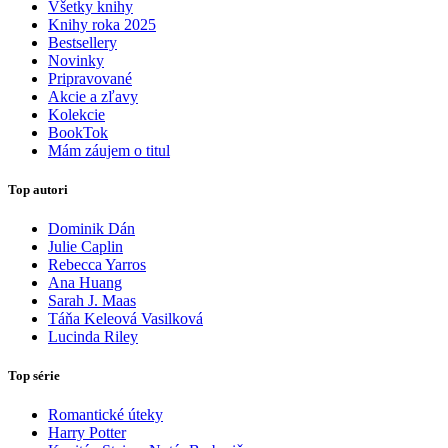
Všetky knihy
Knihy roka 2025
Bestsellery
Novinky
Pripravované
Akcie a zľavy
Kolekcie
BookTok
Mám záujem o titul
Top autori
Dominik Dán
Julie Caplin
Rebecca Yarros
Ana Huang
Sarah J. Maas
Táňa Keleová Vasilková
Lucinda Riley
Top série
Romantické úteky
Harry Potter