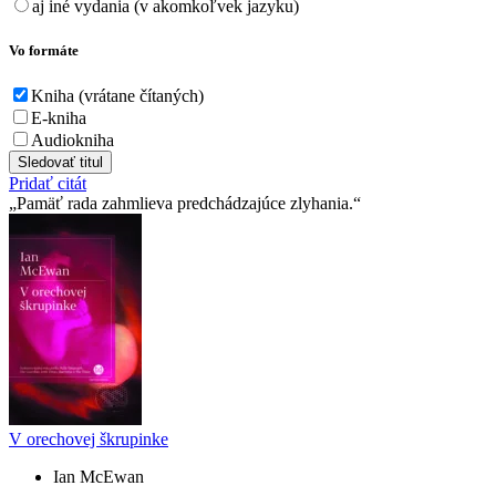
aj iné vydania (v akomkoľvek jazyku)
Vo formáte
Kniha (vrátane čítaných)
E-kniha
Audiokniha
Sledovať titul
Pridať citát
Pamäť rada zahmlieva predchádzajúce zlyhania.
V orechovej škrupinke
Ian McEwan