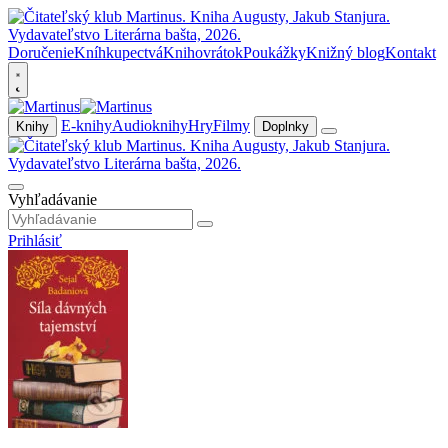
Doručenie
Kníhkupectvá
Knihovrátok
Poukážky
Knižný blog
Kontakt
E-knihy
Audioknihy
Hry
Filmy
Knihy
Doplnky
Vyhľadávanie
Prihlásiť