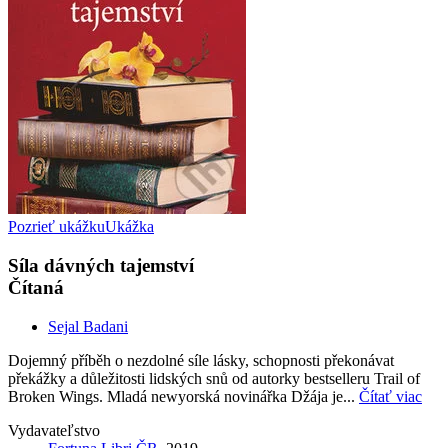
Pozrieť ukážku
Ukážka
Síla dávných tajemství
Čítaná
Sejal Badani
Dojemný příběh o nezdolné síle lásky, schopnosti překonávat
překážky a důležitosti lidských snů od autorky bestselleru Trail of
Broken Wings. Mladá newyorská novinářka Džája je...
Čítať viac
Vydavateľstvo