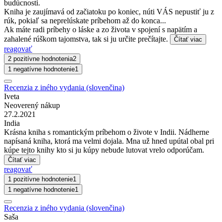
budúcnosti.
Kniha je zaujímavá od začiatoku po koniec, núti VÁS nepustiť ju z
rúk, pokiaľ sa neprelúskate príbehom až do konca...
Ak máte radi príbehy o láske a zo života v spojení s napätím a
zahalené rúškom tajomstva, tak si ju určite prečítajte.
Čítať viac
reagovať
2 pozitívne hodnotenia
2
1 negatívne hodnotenie
1
Recenzia z iného vydania (slovenčina)
Iveta
Neoverený nákup
27.2.2021
India
Krásna kniha s romantickým príbehom o živote v Indii. Nádherne
napísaná kniha, ktorá ma velmi dojala. Mna už hned upútal obal pri
kúpe tejto knihy kto si ju kúpy nebude lutovat vrelo odporúčam.
Čítať viac
reagovať
1 pozitívne hodnotenie
1
1 negatívne hodnotenie
1
Recenzia z iného vydania (slovenčina)
Saša