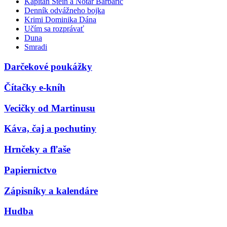
Kapitán Stein a Notár Barbarič
Denník odvážneho bojka
Krimi Dominika Dána
Učím sa rozprávať
Duna
Smradi
Darčekové poukážky
Čítačky e-kníh
Vecičky od Martinusu
Káva, čaj a pochutiny
Hrnčeky a fľaše
Papiernictvo
Zápisníky a kalendáre
Hudba