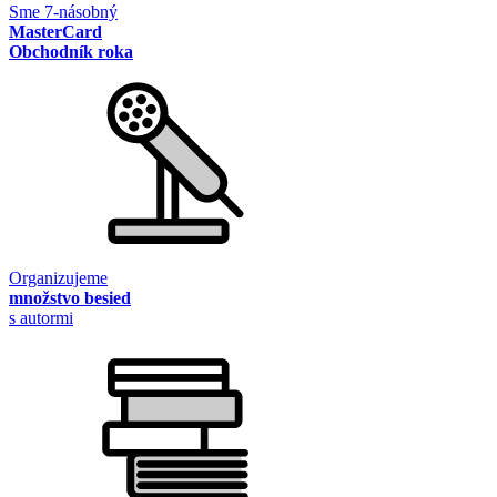
Sme 7-násobný
MasterCard
Obchodník roka
Organizujeme
množstvo besied
s autormi