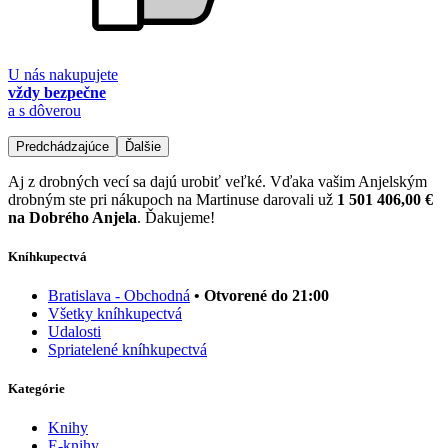
U nás nakupujete
vždy bezpečne
a s dôverou
Predchádzajúce
Ďalšie
Aj z drobných vecí sa dajú urobiť veľké. Vďaka vašim Anjelským
drobným ste pri nákupoch na Martinuse darovali už
1 501 406,00 €
na Dobrého Anjela
. Ďakujeme!
Kníhkupectvá
Bratislava - Obchodná
• Otvorené do 21:00
Všetky kníhkupectvá
Udalosti
Spriatelené kníhkupectvá
Kategórie
Knihy
E-knihy