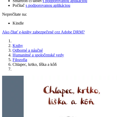
Smartfón či tablet
s podporovanou aplikáciou
Počítač
s podporovanou aplikáciou
Neprečítate na:
Kindle
Ako čítať e-knihy zabezpečené cez Adobe DRM?
Knihy
Odborné a náučné
Humanitné a spoločenské vedy
Filozofia
Chlapec, krtko, líška a kôň