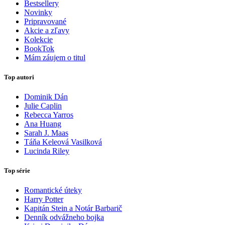
Bestsellery
Novinky
Pripravované
Akcie a zľavy
Kolekcie
BookTok
Mám záujem o titul
Top autori
Dominik Dán
Julie Caplin
Rebecca Yarros
Ana Huang
Sarah J. Maas
Táňa Keleová Vasilková
Lucinda Riley
Top série
Romantické úteky
Harry Potter
Kapitán Stein a Notár Barbarič
Denník odvážneho bojka