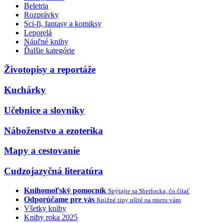
Beletria
Rozprávky
Sci-fi, fantasy a komiksy
Leporelá
Náučné knihy
Ďalšie kategórie
Životopisy a reportáže
Kuchárky
Učebnice a slovníky
Náboženstvo a ezoterika
Mapy a cestovanie
Cudzojazyčná literatúra
Knihomoľský pomocník
Spýtajte sa Sherlocka, čo čítať
Odporúčame pre vás
Knižné tipy ušité na mieru vám
Všetky knihy
Knihy roka 2025