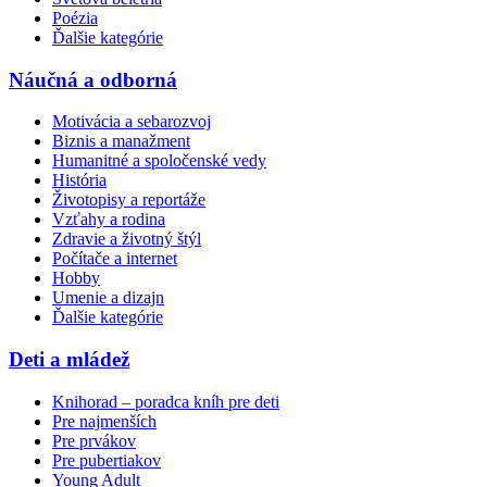
Poézia
Ďalšie kategórie
Náučná a odborná
Motivácia a sebarozvoj
Biznis a manažment
Humanitné a spoločenské vedy
História
Životopisy a reportáže
Vzťahy a rodina
Zdravie a životný štýl
Počítače a internet
Hobby
Umenie a dizajn
Ďalšie kategórie
Deti a mládež
Knihorad – poradca kníh pre deti
Pre najmenších
Pre prvákov
Pre pubertiakov
Young Adult