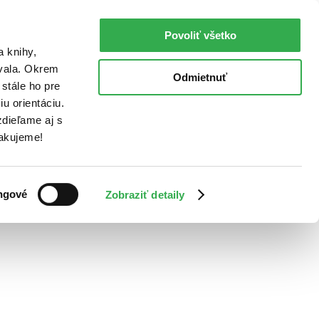
Povoliť všetko
a knihy,
ovala. Okrem
Odmietnuť
stále ho pre
u orientáciu.
dieľame aj s
Ďakujeme!
ngové
Zobraziť detaily