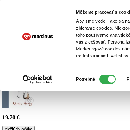
Doručenie
Kníhkupectvá
Knihovrátok
Poukážky
Knižný blog
Kontakt
Môžeme pracovať s cooki
Aby sme vedeli, ako sa na 
zbierame cookies. Niektor
E-knihy
Audioknihy
Hry
Filmy
Knihy
Doplnky
toho používame analytické
vás zlepšovať. Personaliz
Vyhľadávanie
Marketingové cookies nám 
tretími stranami. Veľmi b
Prihlásiť
Výber
Potrebné
P
súhlasu
19,70 €
Vložiť do košíka