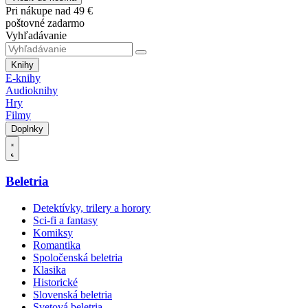
Pri nákupe nad 49 €
poštovné zadarmo
Vyhľadávanie
Knihy
E-knihy
Audioknihy
Hry
Filmy
Doplnky
Beletria
Detektívky, trilery a horory
Sci-fi a fantasy
Komiksy
Romantika
Spoločenská beletria
Klasika
Historické
Slovenská beletria
Svetová beletria