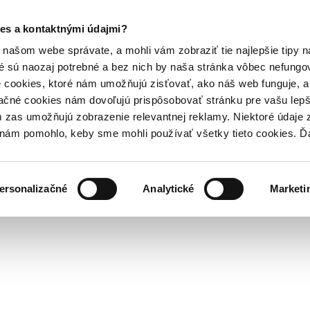
es a kontaktnými údajmi?
našom webe správate, a mohli vám zobraziť tie najlepšie tipy n
é sú naozaj potrebné a bez nich by naša stránka vôbec nefung
 cookies, ktoré nám umožňujú zisťovať, ako náš web funguje, a 
ačné cookies nám dovoľujú prispôsobovať stránku pre vašu lepši
zas umožňujú zobrazenie relevantnej reklamy. Niektoré údaje z
y nám pomohlo, keby sme mohli používať všetky tieto cookies. 
ersonalizačné
Analytické
Marketi