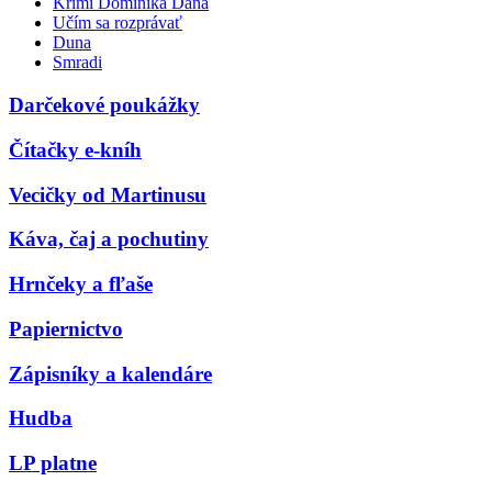
Krimi Dominika Dána
Učím sa rozprávať
Duna
Smradi
Darčekové poukážky
Čítačky e-kníh
Vecičky od Martinusu
Káva, čaj a pochutiny
Hrnčeky a fľaše
Papiernictvo
Zápisníky a kalendáre
Hudba
LP platne