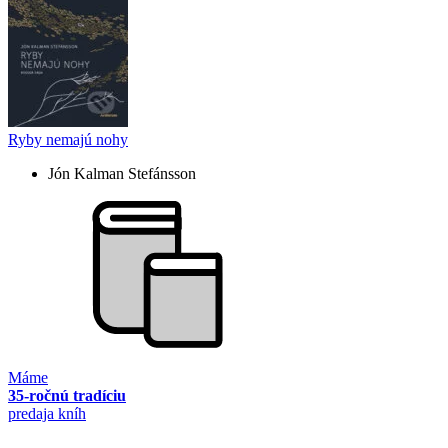
Ryby nemajú nohy
Jón Kalman Stefánsson
Máme
35-ročnú tradíciu
predaja kníh