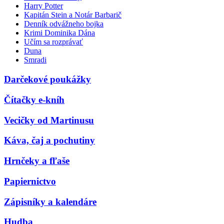
Harry Potter
Kapitán Stein a Notár Barbarič
Denník odvážneho bojka
Krimi Dominika Dána
Učím sa rozprávať
Duna
Smradi
Darčekové poukážky
Čítačky e-kníh
Vecičky od Martinusu
Káva, čaj a pochutiny
Hrnčeky a fľaše
Papiernictvo
Zápisníky a kalendáre
Hudba