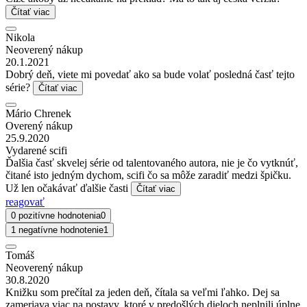
Čítať viac
Nikola
Neoverený nákup
20.1.2021
Dobrý deň, viete mi povedať ako sa bude volať posledná časť tejto
série?
Čítať viac
Mário Chrenek
Overený nákup
25.9.2020
Vydarené scifi
Ďalšia časť skvelej série od talentovaného autora, nie je čo vytknúť,
čitané isto jedným dychom, scifi čo sa môže zaradiť medzi špičku.
Už len očakávať ďalšie časti
Čítať viac
reagovať
0 pozitívne hodnotenia
0
1 negatívne hodnotenie
1
Tomáš
Neoverený nákup
30.8.2020
Knižku som prečítal za jeden deň, čítala sa veľmi ľahko. Dej sa
zameriava viac na postavy, ktoré v predošlých dieloch neplnili úplne