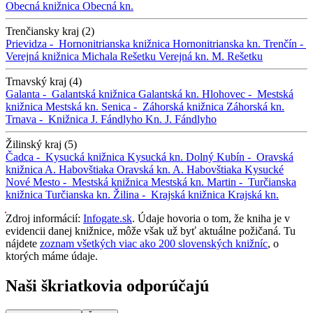
Obecná knižnica
Obecná kn.
Trenčiansky kraj (2)
Prievidza -
Hornonitrianska knižnica
Hornonitrianska kn.
Trenčín -
Verejná knižnica Michala Rešetku
Verejná kn. M. Rešetku
Trnavský kraj (4)
Galanta -
Galantská knižnica
Galantská kn.
Hlohovec -
Mestská
knižnica
Mestská kn.
Senica -
Záhorská knižnica
Záhorská kn.
Trnava -
Knižnica J. Fándlyho
Kn. J. Fándlyho
Žilinský kraj (5)
Čadca -
Kysucká knižnica
Kysucká kn.
Dolný Kubín -
Oravská
knižnica A. Habovštiaka
Oravská kn. A. Habovštiaka
Kysucké
Nové Mesto -
Mestská knižnica
Mestská kn.
Martin -
Turčianska
knižnica
Turčianska kn.
Žilina -
Krajská knižnica
Krajská kn.
Zdroj informácií:
Infogate.sk
. Údaje hovoria o tom, že kniha je v
evidencii danej knižnice, môže však už byť aktuálne požičaná. Tu
nájdete
zoznam všetkých viac ako 200 slovenských knižníc
, o
ktorých máme údaje.
Naši škriatkovia odporúčajú