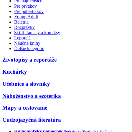
Pre najmenších
Pre prvákov
Pre pubertiakov
Young Adult
Beletria
Rozprávky
Sci-fi, fantasy a komiksy
Leporelá
Náučné knihy
Ďalšie kategórie
Životopisy a reportáže
Kuchárky
Učebnice a slovníky
Náboženstvo a ezoterika
Mapy a cestovanie
Cudzojazyčná literatúra
Knihomoľský pomocník
Spýtajte sa Sherlocka, čo čítať