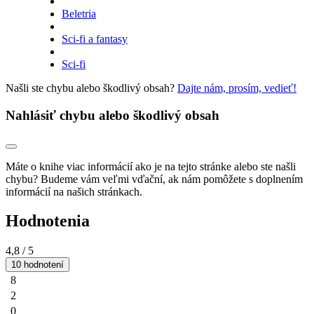
Beletria
Sci-fi a fantasy
Sci-fi
Našli ste chybu alebo škodlivý obsah?
Dajte nám, prosím, vedieť!
Nahlásiť chybu alebo škodlivý obsah
Máte o knihe viac informácií ako je na tejto stránke alebo ste našli
chybu? Budeme vám veľmi vďační, ak nám pomôžete s doplnením
informácií na našich stránkach.
Hodnotenia
4,8
/ 5
10 hodnotení
8
2
0