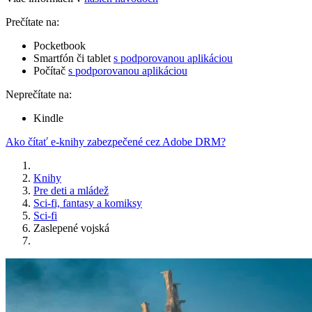
Prečítate na:
Pocketbook
Smartfón či tablet
s podporovanou aplikáciou
Počítač
s podporovanou aplikáciou
Neprečítate na:
Kindle
Ako čítať e-knihy zabezpečené cez Adobe DRM?
Knihy
Pre deti a mládež
Sci-fi, fantasy a komiksy
Sci-fi
Zaslepené vojská