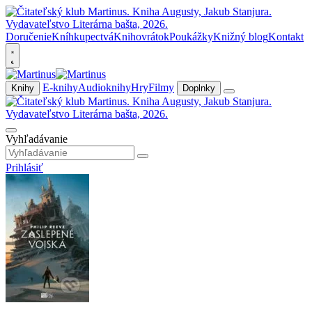
Doručenie
Kníhkupectvá
Knihovrátok
Poukážky
Knižný blog
Kontakt
E-knihy
Audioknihy
Hry
Filmy
Knihy
Doplnky
Vyhľadávanie
Prihlásiť