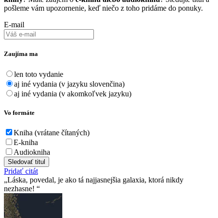
pošleme vám upozornenie, keď niečo z toho pridáme do ponuky.
E-mail
Zaujíma ma
len toto vydanie
aj iné vydania (v jazyku slovenčina)
aj iné vydania (v akomkoľvek jazyku)
Vo formáte
Kniha (vrátane čítaných)
E-kniha
Audiokniha
Sledovať titul
Pridať citát
Láska, povedal, je ako tá najjasnejšia galaxia, ktorá nikdy
nezhasne!