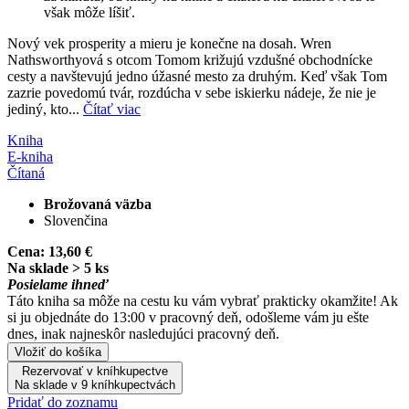
však môže líšiť.
Nový vek prosperity a mieru je konečne na dosah. Wren
Nathsworthyová s otcom Tomom križujú vzdušné obchodnícke
cesty a navštevujú jedno úžasné mesto za druhým. Keď však Tom
zazrie povedomú tvár, rozdúcha v sebe iskierku nádeje, že nie je
jediný, kto...
Čítať viac
Kniha
E-kniha
Čítaná
Brožovaná väzba
Slovenčina
Cena:
13,60 €
Na sklade > 5 ks
Posielame ihneď
Táto kniha sa môže na cestu ku vám vybrať prakticky okamžite! Ak
si ju objednáte do 13:00 v pracovný deň, odošleme vám ju ešte
dnes, inak najneskôr nasledujúci pracovný deň.
Vložiť do košíka
Rezervovať v kníhkupectve
Na sklade v 9 kníhkupectvách
Pridať do zoznamu