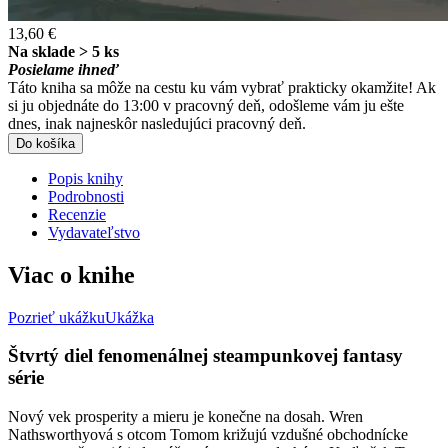
13,60 €
Na sklade > 5 ks
Posielame ihneď
Táto kniha sa môže na cestu ku vám vybrať prakticky okamžite! Ak
si ju objednáte do 13:00 v pracovný deň, odošleme vám ju ešte
dnes, inak najneskôr nasledujúci pracovný deň.
Do košíka
Popis knihy
Podrobnosti
Recenzie
Vydavateľstvo
Viac o knihe
Pozrieť ukážku
Ukážka
Štvrtý diel fenomenálnej steampunkovej fantasy
série
Nový vek prosperity a mieru je konečne na dosah. Wren
Nathsworthyová s otcom Tomom križujú vzdušné obchodnícke