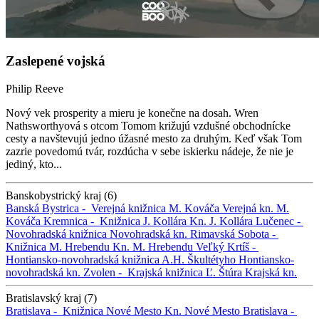
Zaslepené vojská
Philip Reeve
Nový vek prosperity a mieru je konečne na dosah. Wren
Nathsworthyová s otcom Tomom križujú vzdušné obchodnícke
cesty a navštevujú jedno úžasné mesto za druhým. Keď však Tom
zazrie povedomú tvár, rozdúcha v sebe iskierku nádeje, že nie je
jediný, kto...
Banskobystrický kraj (6)
Banská Bystrica -
Verejná knižnica M. Kováča
Verejná kn. M.
Kováča
Kremnica -
Knižnica J. Kollára
Kn. J. Kollára
Lučenec -
Novohradská knižnica
Novohradská kn.
Rimavská Sobota -
Knižnica M. Hrebendu
Kn. M. Hrebendu
Veľký Krtíš -
Hontiansko-novohradská knižnica A.H. Škultétyho
Hontiansko-
novohradská kn.
Zvolen -
Krajská knižnica Ľ. Štúra
Krajská kn.
Bratislavský kraj (7)
Bratislava -
Knižnica Nové Mesto
Kn. Nové Mesto
Bratislava -