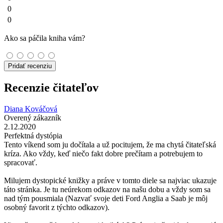
0
0
Ako sa páčila kniha vám?
Pridať recenziu
Recenzie čitateľov
Diana Kováčová
Overený zákazník
2.12.2020
Perfektná dystópia
Tento víkend som ju dočítala a už pocitujem, že ma chytá čitateľská
kríza. Ako vždy, keď niečo fakt dobre prečítam a potrebujem to
spracovať.
Milujem dystopické knižky a práve v tomto diele sa najviac ukazuje
táto stránka. Je tu neúrekom odkazov na našu dobu a vždy som sa
nad tým pousmiala (Nazvať svoje deti Ford Anglia a Saab je môj
osobný favorit z týchto odkazov).