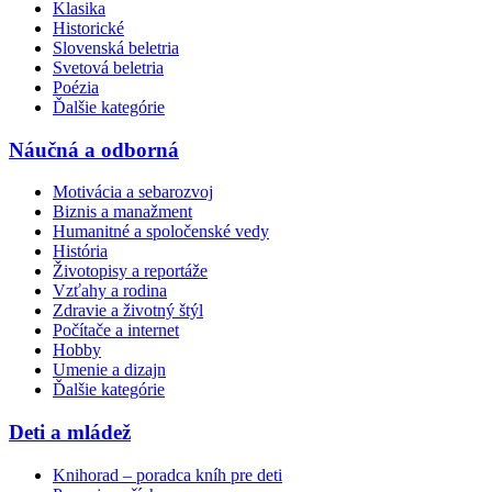
Klasika
Historické
Slovenská beletria
Svetová beletria
Poézia
Ďalšie kategórie
Náučná a odborná
Motivácia a sebarozvoj
Biznis a manažment
Humanitné a spoločenské vedy
História
Životopisy a reportáže
Vzťahy a rodina
Zdravie a životný štýl
Počítače a internet
Hobby
Umenie a dizajn
Ďalšie kategórie
Deti a mládež
Knihorad – poradca kníh pre deti