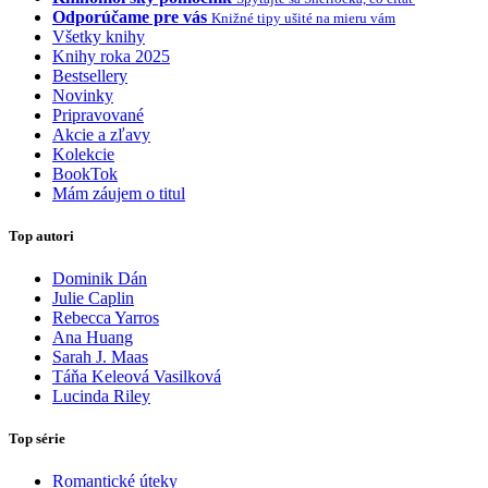
Odporúčame pre vás
Knižné tipy ušité na mieru vám
Všetky knihy
Knihy roka 2025
Bestsellery
Novinky
Pripravované
Akcie a zľavy
Kolekcie
BookTok
Mám záujem o titul
Top autori
Dominik Dán
Julie Caplin
Rebecca Yarros
Ana Huang
Sarah J. Maas
Táňa Keleová Vasilková
Lucinda Riley
Top série
Romantické úteky