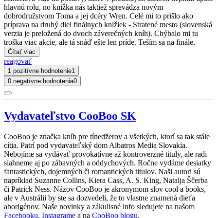
hlavnú rolu, no knižka nás taktiež sprevádza novým
dobrodružstvom Toma a jej dcéry Wren. Celé mi to prišlo ako
príprava na druhý diel finálnych knižiek - Stratené mesto (slovenská
verzia je preložená do dvoch záverečných kníh). Chýbalo mi tu
troška viac akcie, ale tá snáď ešte len príde. Teším sa na finále.
Čítať viac
reagovať
1 pozitívne hodnotenie
1
0 negatívne hodnotenia
0
Vydavateľstvo CooBoo SK
CooBoo je značka kníh pre tínedžerov a všetkých, ktorí sa tak stále
cítia. Patrí pod vydavateľský dom Albatros Media Slovakia.
Nebojíme sa vydávať provokatívne až kontroverzné tituly, ale radi
siahneme aj po zábavných a oddychových. Ročne vydáme desiatky
fantastických, dojemných či romantických titulov. Naši autori sú
napríklad Suzanne Collins, Kiera Cass, A. S. King, Natalja Ščerba
či Patrick Ness. Názov CooBoo je akronymom slov cool a books,
ale v Austrálii by ste sa dozvedeli, že to vlastne znamená dieťa
aborigénov. Naše novinky a zákulisné info sledujete na našom
Facebooku
,
Instagrame
a na
CooBoo blogu
.