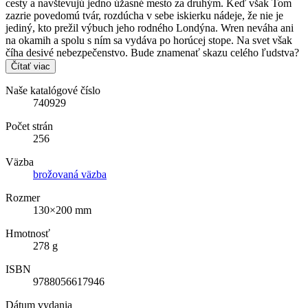
cesty a navštevujú jedno úžasné mesto za druhým. Keď však Tom
zazrie povedomú tvár, rozdúcha v sebe iskierku nádeje, že nie je
jediný, kto prežil výbuch jeho rodného Londýna. Wren neváha ani
na okamih a spolu s ním sa vydáva po horúcej stope. Na svet však
číha desivé nebezpečenstvo. Bude znamenať skazu celého ľudstva?
Čítať viac
Naše katalógové číslo
740929
Počet strán
256
Väzba
brožovaná väzba
Rozmer
130×200 mm
Hmotnosť
278 g
ISBN
9788056617946
Dátum vydania