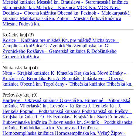
Mestská knižnica
Mestská kn.
Bratislava -
Staromestská knižnica
Staromestská kn.
Malacky -
Knižnica MCK
Kn. MCK
Nová
Dedinka -
Obecná knižnica
Obecná kn.
Pezinok -
Malokarpatská
knižnica
Malokarpatská kn.
Zohor -
Miestna ľudová knižnica
Miestna ľudová kn.
Košický kraj (3)
Košice -
Knižnica pre mládež
Kn. pre mládež
Michalovce -
Zemplínska knižnica G. Zvonického
Zemplínska kn. G.
Zvonického
Rožňava -
Gemerská knižnica P. Dobšinského
Gemerská knižnica
Nitriansky kraj (4)
Nitra -
Krajská knižnica K. Kmeťka
Krajská kn.
Nové Zámky -
Knižnica A. Bernoláka
Kn. A. Bernoláka
Palárikovo -
Obecná
knižnica
Obecná kn.
Topoľčany -
Tribečská knižnica
Tribečská kn.
Prešovský kraj (9)
Bardejov -
Okresná knižnica
Okresná kn.
Humenné -
Vihorlatská
knižnica
Vihorlatská kn.
Levoča -
Knižnica J. Henkela
Kn. J.
Henkela
Poprad -
Podtatranská knižnica
Podtatranská kn.
Prešov -
Krajská knižnica P. O. Hviezdoslava
Krajská kn.
Stará Ľubovňa -
Ľubovnianska knižnica
Ľubovnianska kn.
Svidník -
Podduklianska
knižnica
Podduklianska kn.
Vranov nad Topľou -
Hornozemplínska knižnica
Hornozemplínska kn.
Vyšný Žipov -