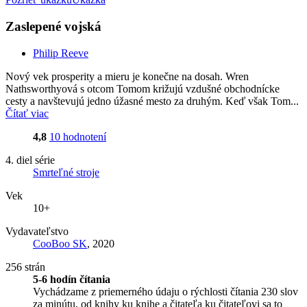
Zaslepené vojská
Philip Reeve
Nový vek prosperity a mieru je konečne na dosah. Wren
Nathsworthyová s otcom Tomom križujú vzdušné obchodnícke
cesty a navštevujú jedno úžasné mesto za druhým. Keď však Tom...
Čítať viac
4,8
10 hodnotení
4. diel série
Smrteľné stroje
Vek
10+
Vydavateľstvo
CooBoo SK
, 2020
256 strán
5-6 hodín čítania
Vychádzame z priemerného údaju o rýchlosti čítania 230 slov
za minútu, od knihy ku knihe a čitateľa ku čitateľovi sa to