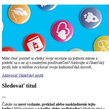
Máte chuť pozrieť si všetky svoje recenzie na jednom mieste a
podeliť sa o ne aj s ostatnými používateľmi? Aktivujte si čítateľský
profil, kde si môžete zvyšovať svoju knihomoľskú úroveň.
Aktivovať čitateľský profil
Sledovať titul
Čakáte na
nové vydanie, preklad alebo naskladnenie tejto
knihy
? Máte záujem o
e-knihu alebo audioknihu
? Sledujte titul a