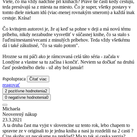
Viete, čo ma vždy nadchne pri knihách? Práve tie časti kedy cestujú,
teda presúvajú sa z miesta na miesto. Čo je super, všetky postavy v
tomto diele niekam idú (viac-menej rovnakým smerom) a každá inak
cestuje. Krása!
Čo kvitujem autorovi je, že aj keď sa pohne v deji a má novú tému
príbehu, nikdy nezabudne vysvetliť v súčasnej knihe, čo sa stalo s
ľuďmi/mestami/vecami z minulých príbehov. Teda vždy všetkému
dá i také zákulisné, "čo sa stalo potom".
Hrozne sa mi páči ako je rámcovaná celá táto séria - začala v
Londýne a vlastne sa tu začína i končiť. Neviem sa dočkať na druhú
časť posledného dielu - už aby bol január!
#spolupraca
Čítať viac
reagovať
2 pozitívne hodnotenia
2
0 negatívne hodnotenia
0
Michaela
Neoverený nákup
23.3.2021
A ta druha čast ma vyjst v slovencine uz tento rok, lebo chapem to
spravne ze v originali to je jedna kniha a nasi ju rozdelili na 2 casti ?
Cize akoby uz necakame na preklad? Ma to tak aj ceska verzia?