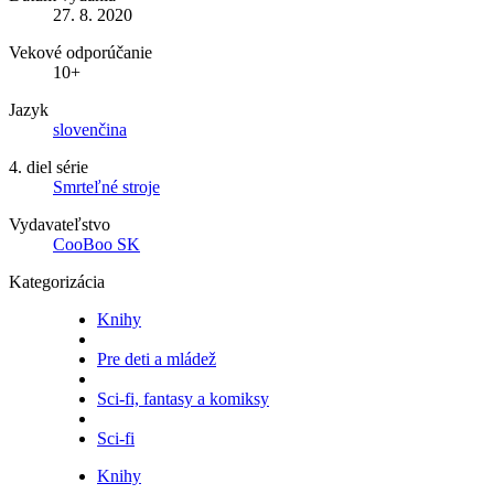
27. 8. 2020
Vekové odporúčanie
10+
Jazyk
slovenčina
4. diel série
Smrteľné stroje
Vydavateľstvo
CooBoo SK
Kategorizácia
Knihy
Pre deti a mládež
Sci-fi, fantasy a komiksy
Sci-fi
Knihy